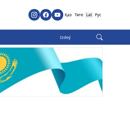
Қаз
Төте
Lat
Рус