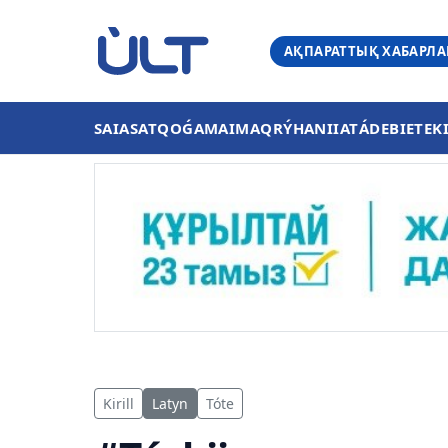
АҚПАРАТТЫҚ ХАБАРЛ
SAIASAT
QOǴAM
AIMAQ
RÝHANIIAT
ÁDEBIET
EK
Kirill
Latyn
Tóte