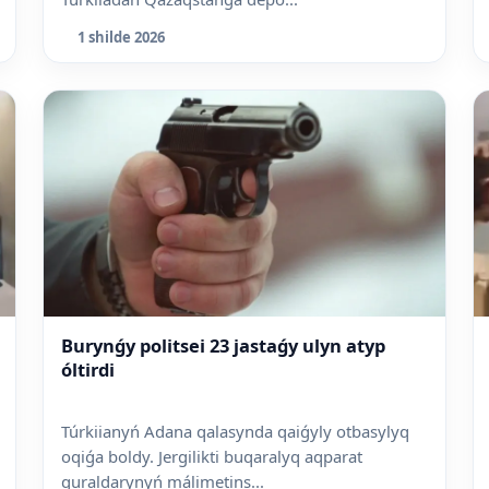
1 shilde 2026
Burynǵy politsei 23 jastaǵy ulyn atyp
óltirdi
Túrkiianyń Adana qalasynda qaiǵyly otbasylyq
oqiǵa boldy. Jergilikti buqaralyq aqparat
quraldarynyń málimetins...