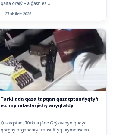
qaita oralý – alǵash es...
27 shilde 2026
Túrkiiada qaza tapqan qazaqstandyqtyń
isi: uiymdastyrýshy anyqtaldy
Qazaqstan, Túrkiia jáne Grýziianyń quqyq
qorǵaý organdary transulttyq uiymdasqan