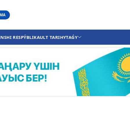
АМА
INSHI RESPÝBLIKA
ULT TARIHY
TAǴY