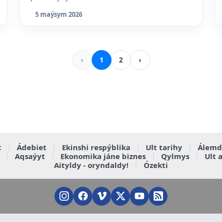
5 maýsym 2026
‹
1
2
›
t
Ádebiet
Ekinshi respýblika
Ult tarihy
Álemd
Aqsaýyt
Ekonomika jáne biznes
Qylmys
Ult 
Aityldy - oryndaldy!
Ózekti