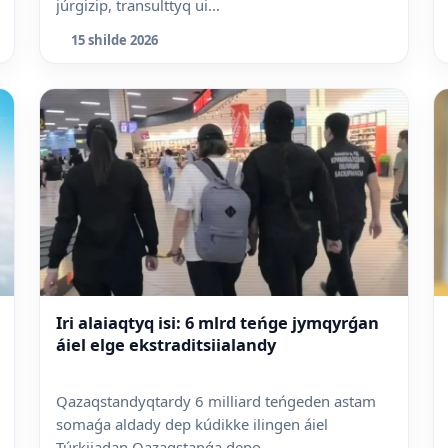
júrgizip, transulttyq ui...
15 shilde 2026
Iri alaiaqtyq isi: 6 mlrd teńge jymqyrǵan
áiel elge ekstraditsiialandy
Qazaqstandyqtardy 6 milliard teńgeden astam
somaǵa aldady dep kúdikke ilingen áiel
Túrkiiadan Qazaqstanǵa depo...