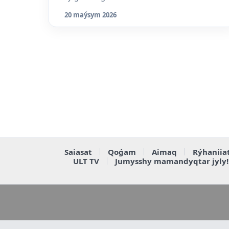
20 maýsym 2026
Saiasat
Qoǵam
Aimaq
Rýhaniia
ULT TV
Jumysshy mamandyqtar jyly!