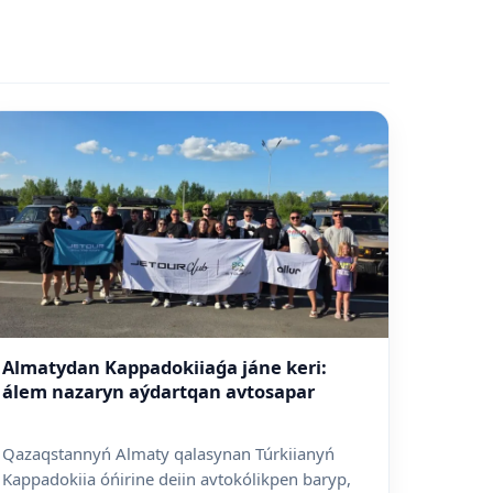
Almatydan Kappadokiiaǵa jáne keri:
álem nazaryn aýdartqan avtosapar
Qazaqstannyń Almaty qalasynan Túrkiianyń
Kappadokiia óńirine deiin avtokólikpen baryp,