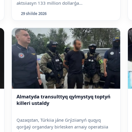
aktsiiasyn 133 million dollarǵa...
29 shilde 2026
Almatyda transulttyq qylmystyq toptyń
killeri ustaldy
Qazaqstan, Túrkiia jáne Grýziianyń quqyq
qorǵaý organdary birlesken arnaiy operatsiia