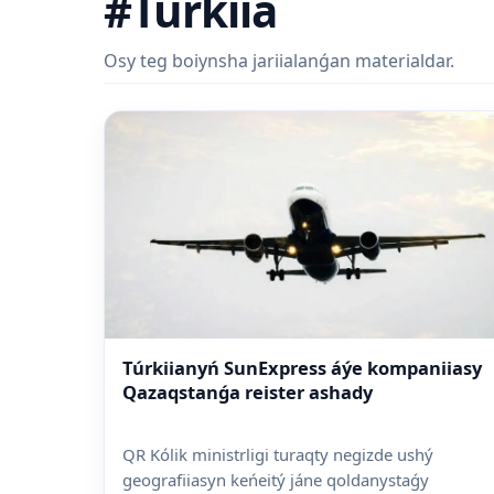
#Túrkiia
Osy teg boiynsha jariialanǵan materialdar.
Túrkiianyń SunExpress áýe kompaniiasy
Qazaqstanǵa reister ashady
QR Kólik ministrligi turaqty negizde ushý
geografiiasyn keńeitý jáne qoldanystaǵy