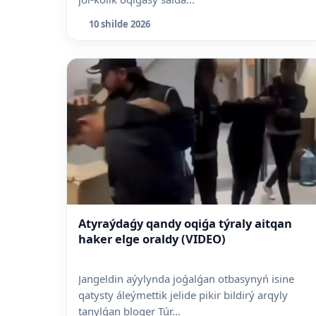
10 shilde 2026
Atyraýdaǵy qandy oqiǵa týraly aitqan
haker elge oraldy (VIDEO)
Jangeldin aýylynda joǵalǵan otbasynyń isine
qatysty áleýmettik jelide pikir bildirý arqyly
tanylǵan bloger Túr...