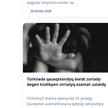
baǵyttar boiynsha reister sa...
30 shilde 2026
Túrkiiada qazaqstandyq áieldi zorlady
degen kúdikpen siriialyq azamat ustaldy
Túrkiianyń Alaniia qalasynda 35 jastaǵy
Qazaqstan azamatshasyna qatysty seksýaldyq