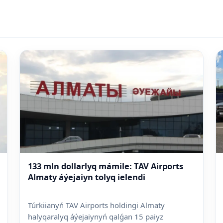
133 mln dollarlyq mámile: TAV Airports
Almaty áýejaiyn tolyq ielendi
Túrkiianyń TAV Airports holdingi Almaty
halyqaralyq áýejaiynyń qalǵan 15 paiyz