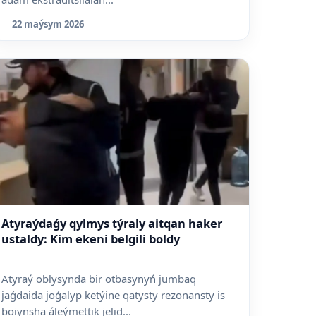
22 maýsym 2026
Atyraýdaǵy qylmys týraly aitqan haker
ustaldy: Kim ekeni belgili boldy
Atyraý oblysynda bir otbasynyń jumbaq
jaǵdaida joǵalyp ketýine qatysty rezonansty is
boiynsha áleýmettik jelid...