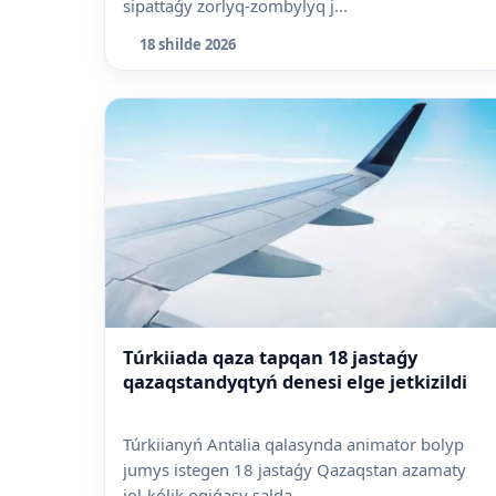
sipattaǵy zorlyq-zombylyq j...
18 shilde 2026
Túrkiiada qaza tapqan 18 jastaǵy
qazaqstandyqtyń denesi elge jetkizildi
Túrkiianyń Antalia qalasynda animator bolyp
jumys istegen 18 jastaǵy Qazaqstan azamaty
jol-kólik oqiǵasy salda...