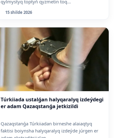
qylmystyq toptyń qyzmetin toq...
15 shilde 2026
Túrkiiada ustalǵan halyqaralyq izdeýdegi
er adam Qazaqstanǵa jetkizildi
Qazaqstanǵa Túrkiiadan birneshe alaiaqtyq
faktisi boiynsha halyqaralyq izdeýde júrgen er
adam ekstraditsiialan...