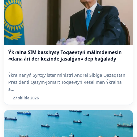
Ýkraina SIM basshysy Toqaevtyń málimdemesin
«dana ári der kezinde jasalǵan» dep baǵalady
Ýkrainanyń Syrtqy ister ministri Andrei Sibiga Qazaqstan
Prezidenti Qasym-Jomart Toqaevtyń Resei men Ýkraina
a...
27 shilde 2026