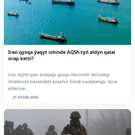
Iran qysqa ýaqyt ishinde AQSh-tyń aldyn qalai
orap ketti?
Iran AQSh-pen aradaǵy qysqa merzimdi teńizdegi
shielenisti báseńdetý kezeńin tiimdi paidalanyp, Aziia
elderine...
21 shilde 2026