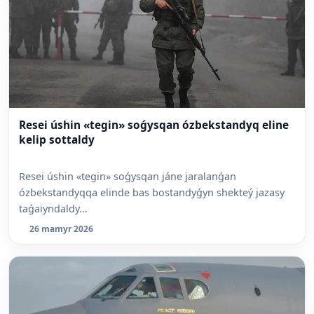
Resei úshin «tegin» soǵysqan ózbekstandyq eline
kelip sottaldy
Resei úshin «tegin» soǵysqan jáne jaralanǵan
ózbekstandyqqa elinde bas bostandyǵyn shekteý jazasy
taǵaiyndaldy...
26 mamyr 2026