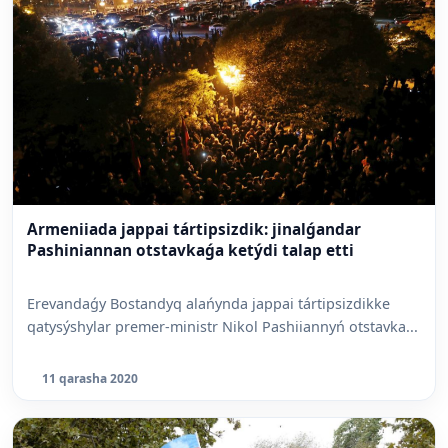
Armeniiada jappai tártipsizdik: jinalǵandar
Pashiniannan otstavkaǵa ketýdi talap etti
Erevandaǵy Bostandyq alańynda jappai tártipsizdikke
qatysýshylar premer-ministr Nikol Pashiiannyń otstavka...
11 qarasha 2020