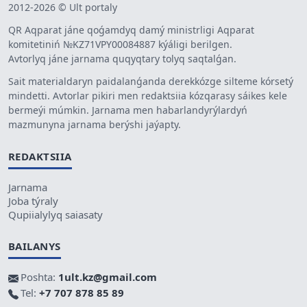
2012-2026 © Ult portaly
QR Aqparat jáne qoǵamdyq damý ministrligi Aqparat
komitetiniń №KZ71VPY00084887 kýáligi berilgen.
Avtorlyq jáne jarnama quqyqtary tolyq saqtalǵan.
Sait materialdaryn paidalanǵanda derekkózge silteme kórsetý
mindetti. Avtorlar pikiri men redaktsiia kózqarasy sáikes kele
bermeýi múmkin. Jarnama men habarlandyrýlardyń
mazmunyna jarnama berýshi jaýapty.
REDAKTSIIA
Jarnama
Joba týraly
Qupiialylyq saiasaty
BAILANYS
Poshta:
1ult.kz@gmail.com
Tel:
+7 707 878 85 89