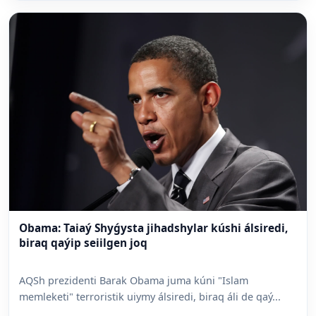
Obama: Taiaý Shyǵysta jihadshylar kúshi álsiredi,
biraq qaýip seiilgen joq
AQSh prezidenti Barak Obama juma kúni "Islam
memleketi" terroristik uiymy álsiredi, biraq áli de qaý...