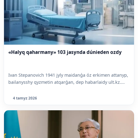
«Halyq qaharmany» 103 jasynda dúnieden ozdy
Ivan Stepanovich 1941 jyly maidanǵa óz erkimen attanyp,
bailanysshy qyzmetin atqarǵan, dep habarlaidy ult.kz....
4 tamyz 2026