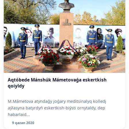
Aqtóbede Mánshúk Mámetovaǵa eskertkish
qoiyldy
M.Mámetova atyndaǵy joǵary meditsinalyq kolledj
aýlasyna batyrdyń eskertkish-biýsti ornytaldy, dep
habarlaid...
9 qazan 2020