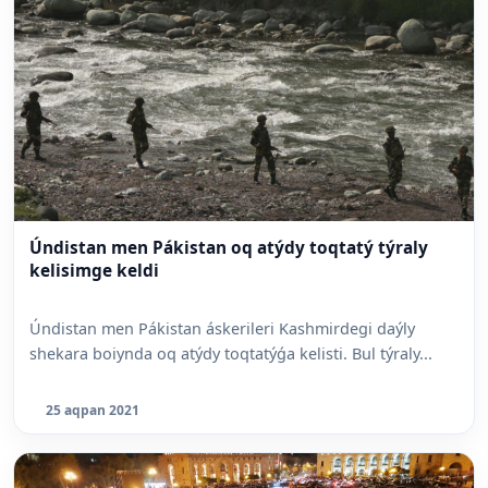
Úndistan men Pákistan oq atýdy toqtatý týraly
kelisimge keldi
Úndistan men Pákistan áskerileri Kashmirdegi daýly
shekara boiynda oq atýdy toqtatýǵa kelisti. Bul týraly...
25 aqpan 2021