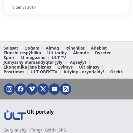
6 tamyz 2016
Saiasat
Qoǵam
Aimaq
Rýhaniiat
Ádebiet
Ekinshi respýblika
Ult tarihy
Álemde
Dyzeter
Sport
U magazine
ULT TV
Jumysshy mamandyqtar jyly!
Aqsaýyt
Ekonomika jáne biznes
Qylmys
Ult ainasy
Posttimes
ULT OBEKTIV
Aityldy - oryndaldy!
Ózekti
Ult portaly
Quryltaishy: «Tengri Gold» JShS