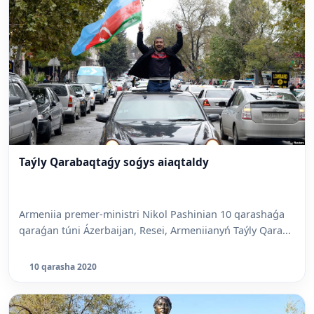
Taýly Qarabaqtaǵy soǵys aiaqtaldy
Armeniia premer-ministri Nikol Pashinian 10 qarashaǵa
qaraǵan túni Ázerbaijan, Resei, Armeniianyń Taýly Qara...
10 qarasha 2020