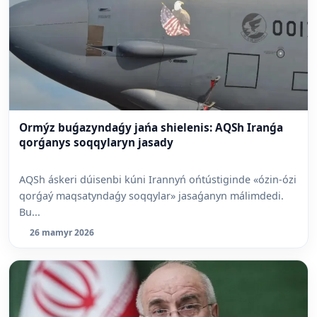
Ormýz buǵazyndaǵy jańa shielenis: AQSh Iranǵa
qorǵanys soqqylaryn jasady
AQSh áskeri dúisenbi kúni Irannyń ońtústiginde «ózin-ózi
qorǵaý maqsatyndaǵy soqqylar» jasaǵanyn málimdedi.
Bu...
26 mamyr 2026