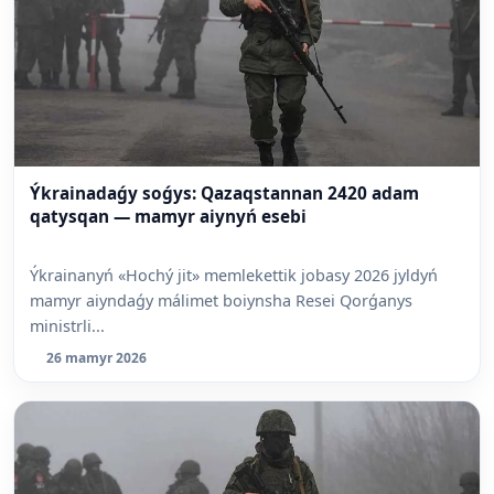
Ýkrainadaǵy soǵys: Qazaqstannan 2420 adam
qatysqan — mamyr aiynyń esebi
Ýkrainanyń «Hochý jit» memlekettik jobasy 2026 jyldyń
mamyr aiyndaǵy málimet boiynsha Resei Qorǵanys
ministrli...
26 mamyr 2026