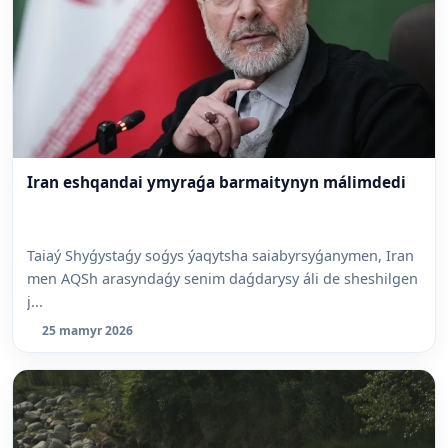
Iran eshqandai ymyraǵa barmaitynyn málimdedi
Taiaý Shyǵystaǵy soǵys ýaqytsha saiabyrsyǵanymen, Iran
men AQSh arasyndaǵy senim daǵdarysy áli de sheshilgen
j...
25 mamyr 2026