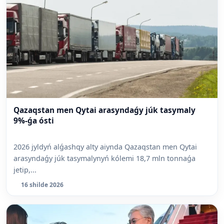
Qazaqstan men Qytai arasyndaǵy júk tasymaly
9%-ǵa ósti
2026 jyldyń alǵashqy alty aiynda Qazaqstan men Qytai
arasyndaǵy júk tasymalynyń kólemi 18,7 mln tonnaǵa
jetip,...
16 shilde 2026