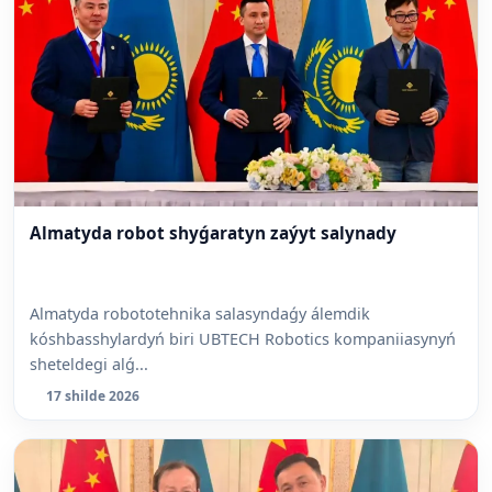
Almatyda robot shyǵaratyn zaýyt salynady
Almatyda robototehnika salasyndaǵy álemdik
kóshbasshylardyń biri UBTECH Robotics kompaniiasynyń
sheteldegi alǵ...
17 shilde 2026