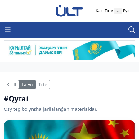
Қаз
Төте
Lat
Рус
Kirill
Latyn
Tóte
#Qytai
Osy teg boiynsha jariialanǵan materialdar.