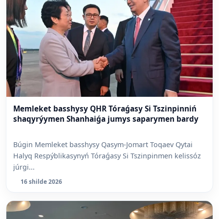
Memleket basshysy QHR Tóraǵasy Si Tszinpinniń
shaqyrýymen Shanhaiǵa jumys saparymen bardy
Búgin Memleket basshysy Qasym-Jomart Toqaev Qytai
Halyq Respýblikasynyń Tóraǵasy Si Tszinpinmen kelissóz
júrgi...
16 shilde 2026