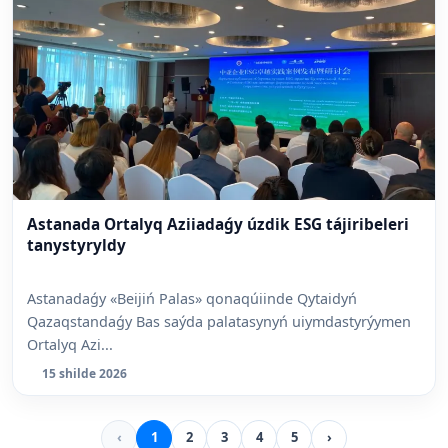
Astanada Ortalyq Aziiadaǵy úzdik ESG tájiribeleri
tanystyryldy
Astanadaǵy «Beijiń Palas» qonaqúiinde Qytaidyń
Qazaqstandaǵy Bas saýda palatasynyń uiymdastyrýymen
Ortalyq Azi...
15 shilde 2026
‹
1
2
3
4
5
›