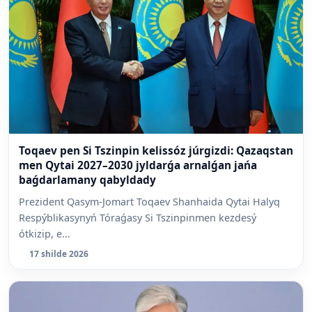
Toqaev pen Si Tszinpin kelissóz júrgizdi: Qazaqstan
men Qytai 2027–2030 jyldarǵa arnalǵan jańa
baǵdarlamany qabyldady
Prezident Qasym-Jomart Toqaev Shanhaida Qytai Halyq
Respýblikasynyń Tóraǵasy Si Tszinpinmen kezdesý
ótkizip, e...
17 shilde 2026