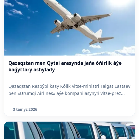
Qazaqstan men Qytai arasynda jańa óńirlik áýe
baǵyttary ashylady
Qazaqstan Respýblikasy Kólik vitse-ministri Talǵat Lastaev
pen «Urumqi Airlines» áýe kompaniiasynyń vitse-prez...
3 tamyz 2026