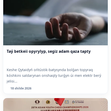
Taý betkeii opyrylyp, segiz adam qaza tapty
Keshe Qytaidyń ońtústik-batysynda bolǵan topyraq
kóshkini saldarynan onshaqty turǵyn úi men elektr berý
jelisi...
18 shilde 2026