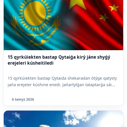
15 qyrkúiekten bastap Qytaiǵa kirý jáne shyǵý
erejeleri kúsheitiledi
15 qyrkúiekten bastap Qytaida shekaradan ótýge qatysty
jańa erejeler kúshine enedi. Jańartylǵan talaptarǵa sái...
6 tamyz 2026