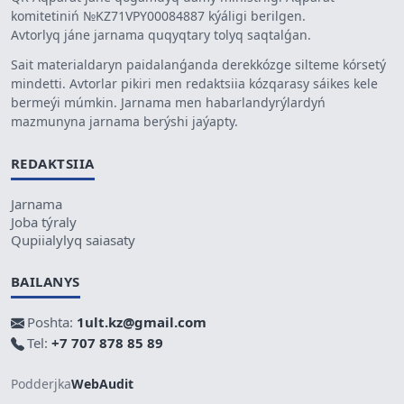
komitetiniń №KZ71VPY00084887 kýáligi berilgen.
Avtorlyq jáne jarnama quqyqtary tolyq saqtalǵan.
Sait materialdaryn paidalanǵanda derekkózge silteme kórsetý
mindetti. Avtorlar pikiri men redaktsiia kózqarasy sáikes kele
bermeýi múmkin. Jarnama men habarlandyrýlardyń
mazmunyna jarnama berýshi jaýapty.
REDAKTSIIA
Jarnama
Joba týraly
Qupiialylyq saiasaty
BAILANYS
Poshta:
1ult.kz@gmail.com
Tel:
+7 707 878 85 89
Podderjka
WebAudit