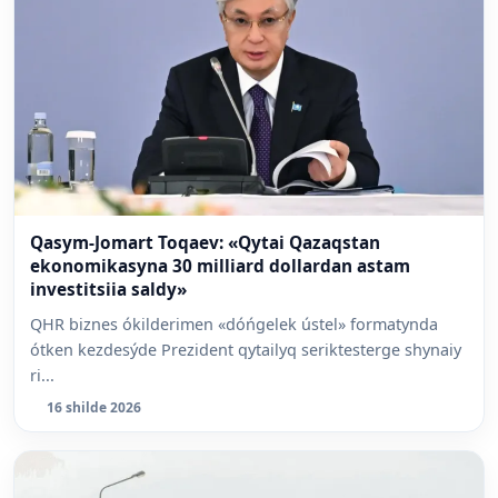
Qasym-Jomart Toqaev: «Qytai Qazaqstan
ekonomikasyna 30 milliard dollardan astam
investitsiia saldy»
QHR biznes ókilderimen «dóńgelek ústel» formatynda
ótken kezdesýde Prezident qytailyq seriktesterge shynaiy
ri...
16 shilde 2026