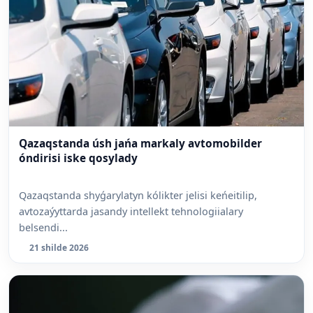
Qazaqstanda úsh jańa markaly avtomobilder
óndirisi iske qosylady
Qazaqstanda shyǵarylatyn kólikter jelisi keńeitilip,
avtozaýyttarda jasandy intellekt tehnologiialary
belsendi...
21 shilde 2026