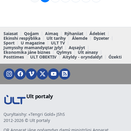
Saiasat
Qoǵam
Aimaq
Rýhaniiat
Ádebiet
Ekinshi respýblika
Ult tarihy
Álemde
Dyzeter
Sport
U magazine
ULT TV
Jumysshy mamandyqtar jyly!
Aqsaýyt
Ekonomika jáne biznes
Qylmys
Ult ainasy
Posttimes
ULT OBEKTIV
Aityldy - oryndaldy!
Ózekti
Ult portaly
Quryltaishy: «Tengri Gold» JShS
2012-2026 © Ult portaly
QR Aqparat jáne qoǵamdyq damý ministrligi Aqparat