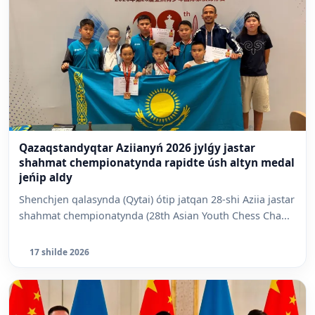
Qazaqstandyqtar Aziianyń 2026 jylǵy jastar
shahmat chempionatynda rapidte úsh altyn medal
jeńip aldy
Shenchjen qalasynda (Qytai) ótip jatqan 28-shi Aziia jastar
shahmat chempionatynda (28th Asian Youth Chess Cha...
17 shilde 2026