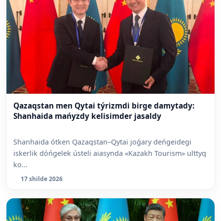
Qazaqstan men Qytai týrizmdi birge damytady:
Shanhaida mańyzdy kelisimder jasaldy
Shanhaida ótken Qazaqstan–Qytai joǵary deńgeidegi
iskerlik dóńgelek ústeli aiasynda «Kazakh Tourism» ulttyq
ko...
17 shilde 2026