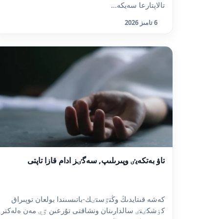
تالاپتارعا سەيكە...
6 تامىز 2026
تاۋ بەتكەيٸ وپىرىلىپ, سەگٸز ادام قازا تاپتى
كەشە قىتايدىڭ وڭتٷستٸك-باتىسىندا بولعان توپىراق
كٶشكٸنٸ سالدارىنان ونشاقتى تۇرعىن ٷي مەن ەلەكتر