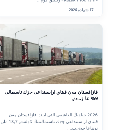
17 شٸلدە 2026
قازاقستان مەن قىتاي اراسىنداعى جٷك تاسىمالى
9%-عا ٶستٸ
2026 جىلدىڭ العاشقى التى ايىندا قازاقستان مەن
قىتاي اراسىنداعى جٷك تاسىمالىنىڭ كٶلەمٸ 18,7 ملن
تونناعا جەتٸپ,...