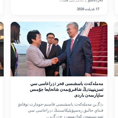
17 شٸلدە 2026
مەملەكەت باسشىسى قحر تٶراعاسى سي
تسزينپيننٸڭ شاقىرۋىمەن شانحايعا جۇمىس
ساپارىمەن باردى
بٷگٸن مەملەكەت باسشىسى قاسىم-جومارت توقاەۆ
قىتاي حالىق رەسپۋبليكاسىنىڭ تٶراعاسى سي
تسزينپينمەن كەلٸسسٶز جٷرگٸز...