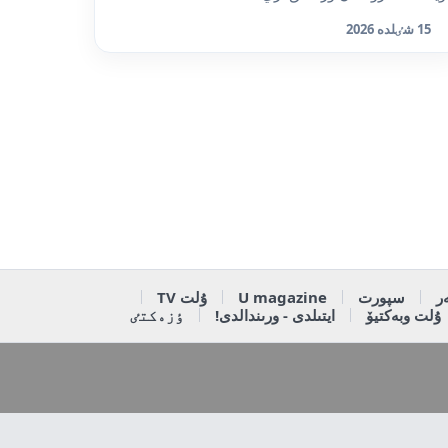
15 شٸلدە 2026
ر
سپورت
U magazine
ۇلت TV
ۇلت وبەكتيۆ
ايتىلدى - ورىندالدى!
ٶزەكتٸ