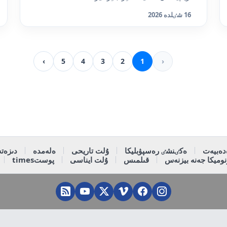
16 شٸلدە 2026
›
5
4
3
2
1
‹
دەبيەت
ەكٸنشٸ رەسپۋبليكا
ۇلت تاريحى
ەلەمدە
دىزەتە
وميكا جەنە بيزنەس
قىلمىس
ۇلت ايناسى
پوستtimes