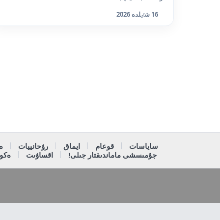
16 شٸلدە 2026
ساياسات
قوعام
ايماق
رۋحانييات
ە
جۇمىسشى ماماندىقتار جىلى!
اقساۋىت
ەكون