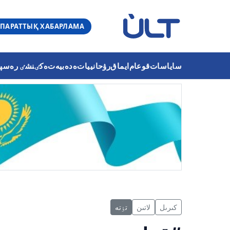
ПАРАТТЫҚ ХАБАРЛАМА
ساياسات
قوعام
ايماق
رۋحانييات
ەدەبيەت
ەكٸنشٸ رەسپۋب
كىرىل
لاتىن
تٶتە