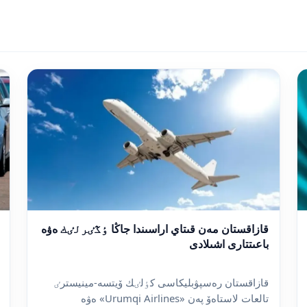
قازاقستان مەن قىتاي اراسىندا جاڭا ٶڭٸرلٸك ەۋە
باعىتتارى اشىلادى
قازاقستان رەسپۋبليكاسى كٶلٸك ۆيتسە-مينيسترٸ
تالعات لاستاەۆ پەن «Urumqi Airlines» ەۋە