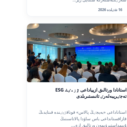
16 شٸلدە 2026
استانادا ورتالىق ازيياداعى ٷزدٸك ESG
تەجٸريبەلەرٸ تانىستىرىلدى
استاناداعى «بەيجٸڭ پالاس» قوناقٷيٸندە قىتايدىڭ
قازاقستانداعى باس ساۋدا پالاتاسىنىڭ
ۇيىمداستىرۋىمەن ورتالىق ازي...