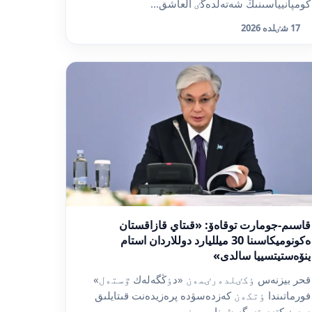
كومپانيياسىنىڭ شەتەلدەگٸ العاشق...
17 شٸلدە 2026
قاسىم-جومارت توقاەۆ: «قىتاي قازاقستان
ەكونوميكاسىنا 30 ميلليارد دوللاردان استام
ينۆەستيتسييا سالدى»
قحر بيزنەس ٶكٸلدەرٸمەن «دٶڭگەلەك ٷستەل»
فورماتىندا ٶتكەن كەزدەسۋدە پرەزيدەنت قىتايلىق
سەرٸكتەستەرگە شىنايى ريز...