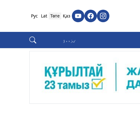
Рус
Lat
Төте
Қаз