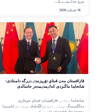
بەرۋ جەلٸسٸنٸڭ...
18 شٸلدە 2026
قازاقستان مەن قىتاي تۋريزمدٸ بٸرگە دامىتادى:
شانحايدا ماڭىزدى كەلٸسٸمدەر جاسالدى
شانحايدا ٶتكەن قازاقستان–قىتاي جوعارى
دەڭگەيدەگٸ ٸسكەرلٸك دٶڭگەلەك ٷستەلٸ اياسىندا
«Kazakh Tourism» ۇلتتىق كوم...