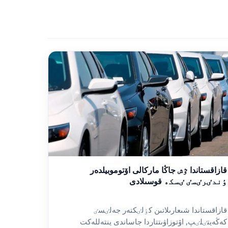
قازاقستاندا ٷش جاڭا ماركالى اۆتوموبيلدەر
ٶندٸرٸسٸ ٸسكە قوسىلادى
قازاقستاندا شىعارىلاتىن كٶلٸكتەر جەلٸسٸ
كەڭەيتٸلٸپ, اۆتوزاۋىتتاردا جاساندى ينتەللەكت