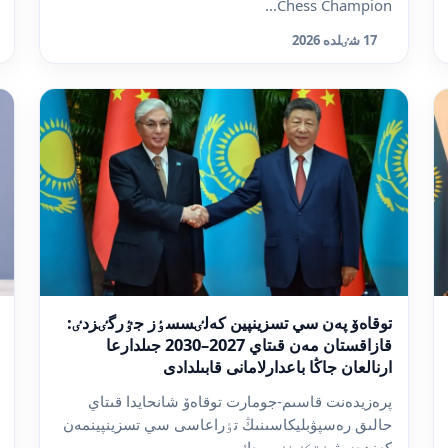
Chess Champion...
17 شٸلدە 2026
توقاەۆ پەن سي تسزينپين كەلٸسسٶز جٷرگٸزدٸ:
قازاقستان مەن قىتاي 2027–2030 جىلدارعا
ارنالعان جاڭا باعدارلامانى قابىلدادى
پرەزيدەنت قاسىم-جومارت توقاەۆ شانحايدا قىتاي
حالىق رەسپۋبليكاسىنىڭ تٶراعاسى سي تسزينپينمەن
كەزدەسۋ ٶتكٸزٸپ, ەك...