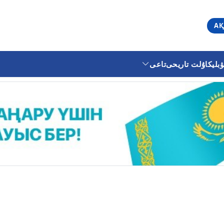
АҚ
ليكا
ۇلت تاريحى
تاعى