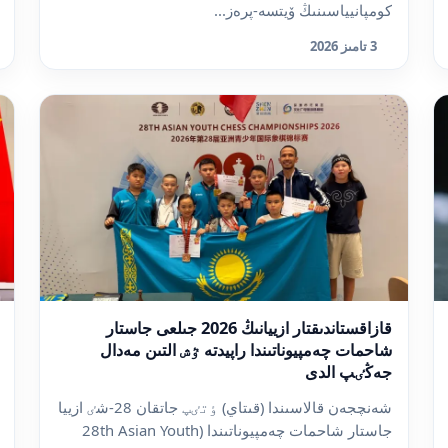
كومپانيياسىنىڭ ۆيتسە-پرەز...
3 تامىز 2026
قازاقستاندىقتار ازييانىڭ 2026 جىلعى جاستار
شاحمات چەمپيوناتىندا راپيدتە ٷش التىن مەدال
جەڭٸپ الدى
شەنچجەن قالاسىندا (قىتاي) ٶتٸپ جاتقان 28-شٸ ازييا
جاستار شاحمات چەمپيوناتىندا (28th Asian Youth