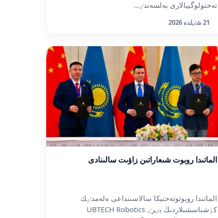
تەحنولوگييالارى بەلسەندٸ...
21 شٸلدە 2026
الماتىدا روبوت شىعاراتىن زاۋىت سالىنادى
الماتىدا روبوتوتەحنيكا سالاسىنداعى ەلەمدٸك
كٶشباسشىلاردىڭ بٸرٸ UBTECH Robotics