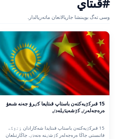
#قىتاي
وسى تەگ بويىنشا جاريالانعان ماتەريالدار.
15 قىركٷيەكتەن باستاپ قىتايعا كٸرۋ جەنە شىعۋ
ەرەجەلەرٸ كٷشەيتٸلەدٸ
15 قىركٷيەكتەن باستاپ قىتايدا شەكارادان ٶتۋگە
قاتىستى جاڭا ەرەجەلەر كٷشٸنە ەنەدٸ. جاڭارتىلعان