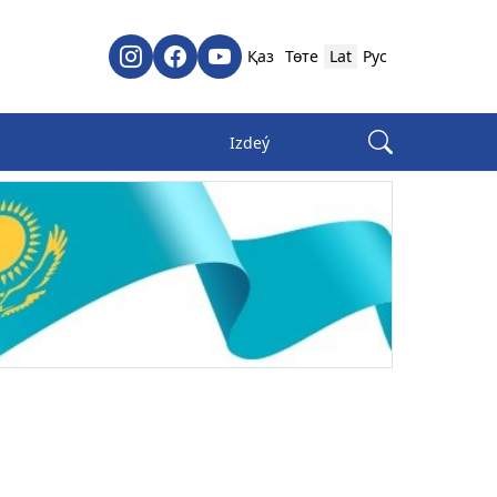
Қаз
Төте
Lat
Рус