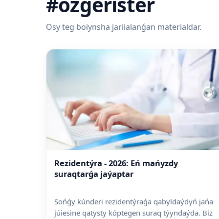
#ózgerister
Osy teg boiynsha jariialanǵan materialdar.
Rezidentýra - 2026: Eń mańyzdy
suraqtarǵa jaýaptar
Sońǵy kúnderi rezidentýraǵa qabyldaýdyń jańa
júiesine qatysty kóptegen suraq týyndaýda. Biz