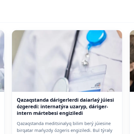
Qazaqstanda dárigerlerdi daiarlaý júiesi
ózgeredi: internatýra uzaryp, dáriger-
intern mártebesi engiziledi
Qazaqstanda meditsinalyq bilim berý júiesine
birqatar mańyzdy ózgeris engiziledi. Bul týraly