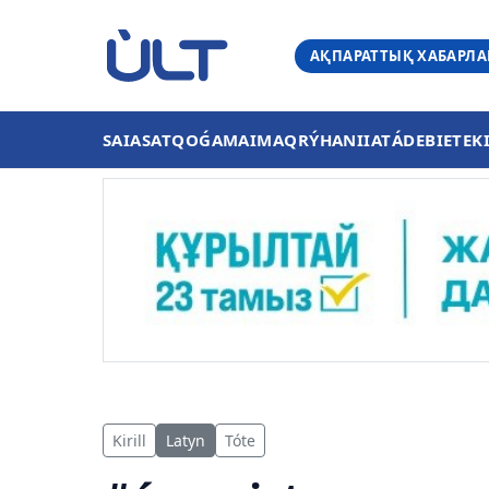
АҚПАРАТТЫҚ ХАБАРЛ
SAIASAT
QOǴAM
AIMAQ
RÝHANIIAT
ÁDEBIET
EK
Kirill
Latyn
Tóte