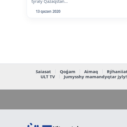
týraly Qazaqstan...
13 qazan 2020
Saiasat
Qoǵam
Aimaq
Rýhaniia
ULT TV
Jumysshy mamandyqtar jyly!