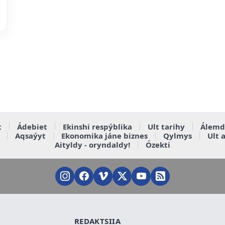
t
Ádebiet
Ekinshi respýblika
Ult tarihy
Álemd
Aqsaýyt
Ekonomika jáne biznes
Qylmys
Ult 
Aityldy - oryndaldy!
Ózekti
REDAKTSIIA