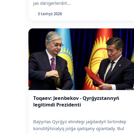
jas dárigerlerdiń...
3 tamyz 2026
Toqaev: Jeenbekov - Qyrǵyzstannyń
legitimdi Prezidenti
Baýyrlas Qyrǵyz elindegi jaǵdaidyń birtindep
konstitýtsiialyq jolǵa qaitqany qýantady. Bul