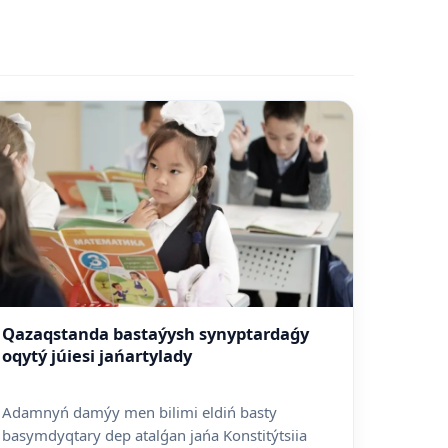
Qazaqstanda bastaýysh synyptardaǵy
oqytý júiesi jańartylady
Adamnyń damýy men bilimi eldiń basty
basymdyqtary dep atalǵan jańa Konstitýtsiia