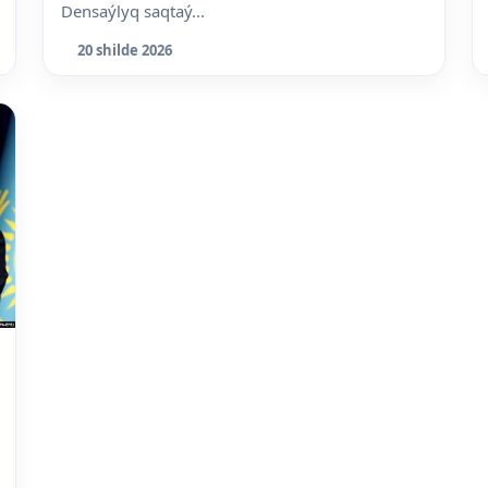
Densaýlyq saqtaý...
20 shilde 2026