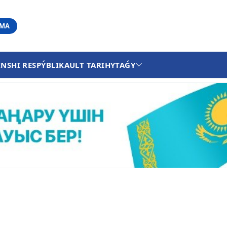
АМА
INSHI RESPÝBLIKA
ULT TARIHY
TAǴY