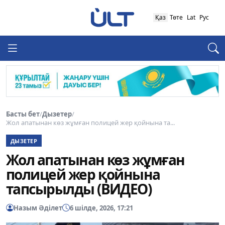
Қаз
Төте
Lat
Рус
Басты бет
/
Дызетер
/
Жол апатынан көз жұмған полицей жер қойнына та...
ДЫЗЕТЕР
Жол апатынан көз жұмған
полицей жер қойнына
тапсырылды (ВИДЕО)
Назым Әділет
6 шілде, 2026, 17:21