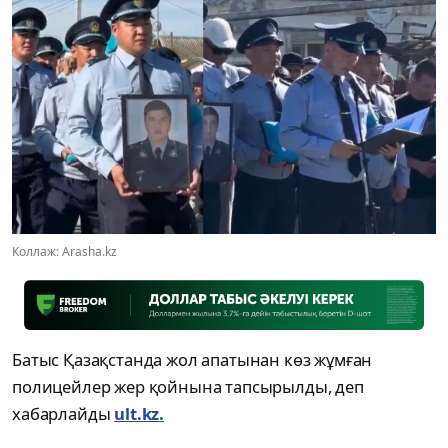
Коллаж: Arasha.kz
Батыс Қазақстанда жол апатынан көз жұмған
полицейлер жер қойнына тапсырылды, деп
хабарлайды
ult.kz.