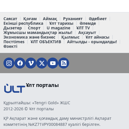
Саясат
Қоғам
Аймақ
Руханият
Әдебиет
Екінші республика
Ұлт тарихы
Әлемде
Дызетер
Спорт
U magazine
ҰЛТ TV
Жұмысшы мамандықтар жылы!
Ақсауыт
Экономика және бизнес
Қылмыс
Ұлт айнасы
Постtimes
ҰЛТ ОБЪЕКТИВ
Айтылды - орындалды!
Өзекті
Ұлт порталы
Құрылтайшы: «Tengri Gold» ЖШС
2012-2026 © Ұлт порталы
ҚР Ақпарат және қоғамдық даму министрлігі Ақпарат
комитетінің №KZ71VPY00084887 куәлігі берілген.