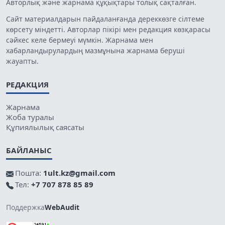
Авторлық және жарнама құқықтары толық сақталған.
Сайт материалдарын пайдаланғанда дереккөзге сілтеме
көрсету міндетті. Авторлар пікірі мен редакция көзқарасы
сәйкес келе бермеуі мүмкін. Жарнама мен
хабарландырулардың мазмұнына жарнама беруші
жауапты.
РЕДАКЦИЯ
Жарнама
Жоба туралы
Құпиялылық саясаты
БАЙЛАНЫС
Пошта:
1ult.kz@gmail.com
Тел:
+7 707 878 85 89
Поддержка
WebAudit