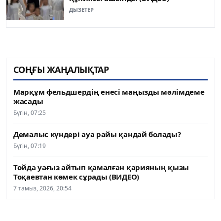
ДЫЗЕТЕР
СОҢҒЫ ЖАҢАЛЫҚТАР
Марқұм фельдшердің енесі маңызды мәлімдеме
жасады
Бүгін, 07:25
Демалыс күндері ауа райы қандай болады?
Бүгін, 07:19
Тойда уағыз айтып қамалған қарияның қызы
Тоқаевтан көмек сұрады (ВИДЕО)
7 тамыз, 2026, 20:54