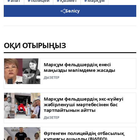
апат
полицей
Қызмет
Марқұм
Бөлісу
ОҚИ ОТЫРЫҢЫЗ
Марқұм фельдшердің енесі
маңызды мәлімдеме жасады
ДЫЗЕТЕР
Марқұм фельдшердің экс-күйеуі
жәбірленуші мәртебесінен бас
тартпайтынын айтты
ДЫЗЕТЕР
Өртенген полицейдің отбасылық
құпиясы ашылды (ВИДЕО)