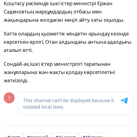
Қоштасу рәсімінде ішкі істер министрі Ержан
Саденовтың марқұмдардың отбасы мен
жақындарына жолдаған көңіл айту хаты оқылды.
Хатта олардың қызметтік міндетін орындау кезінде
көрсеткен ерлігі, Отан алдындағы антына адалдығы
аталып өтті.
Сондай-ақ ішкі істер министрлігі тарапынан
жанұяларына жан-жақты қолдау көрсетілетіні
жеткізілді.