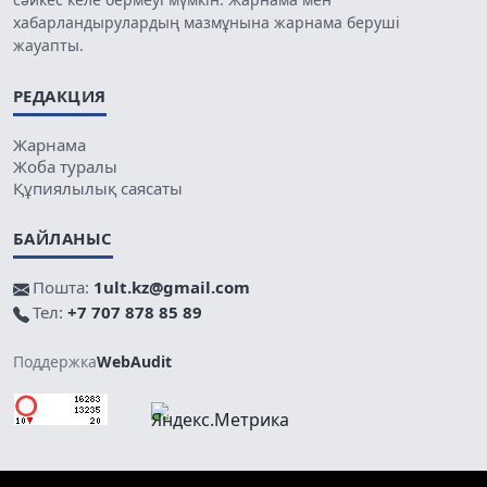
хабарландырулардың мазмұнына жарнама беруші
жауапты.
РЕДАКЦИЯ
Жарнама
Жоба туралы
Құпиялылық саясаты
БАЙЛАНЫС
Пошта:
1ult.kz@gmail.com
Тел:
+7 707 878 85 89
Поддержка
WebAudit