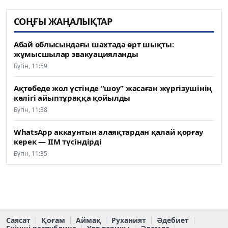
СОҢҒЫ ЖАҢАЛЫҚТАР
Абай облысындағы шахтада өрт шықты:
жұмысшылар эвакуацияланды
Бүгін, 11:59
Ақтөбеде жол үстінде “шоу” жасаған жүргізушінің
көлігі айыптұраққа қойылды
Бүгін, 11:38
WhatsApp аккаунтын алаяқтардан қалай қорғау
керек — ІІМ түсіндірді
Бүгін, 11:35
Саясат
Қоғам
Аймақ
Руханият
Әдебиет