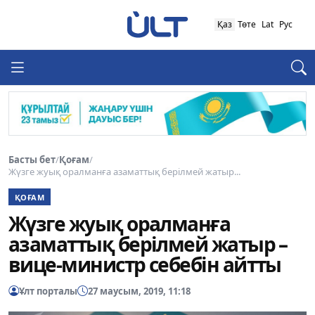
Қаз
Төте
Lat
Рус
Басты бет
/
Қоғам
/
Жүзге жуық оралманға азаматтық берілмей жатыр...
ҚОҒАМ
Жүзге жуық оралманға
азаматтық берілмей жатыр –
вице-министр себебін айтты
Ұлт порталы
27 маусым, 2019, 11:18