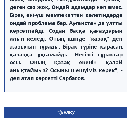
деген сөз жоқ. Ондай адамдар көп емес.
Бірақ екі-үш мемлекеттен келетіндерде
ондай проблема бар. Ауғанстан да ұлтты
көрсетпейді. Содан басқа қағаздарын
алып келеді. Оның ішінде "қазақ" деп
жазылып тұрады. Бірақ түріне қарасаң
қазаққа ұқсамайды. Негізгі сұрақтар
осы. Оның қазақ екенін қалай
анықтаймыз? Осыны шешуіміз керек", -
деп атап көрсетті Сарбасов.
Бөлісу