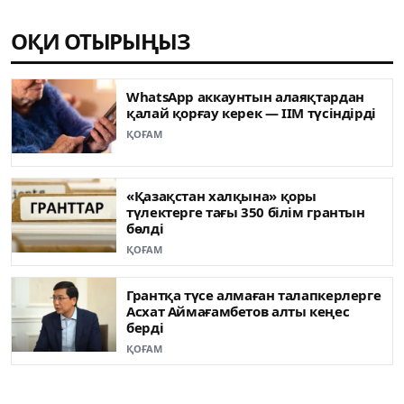
ОҚИ ОТЫРЫҢЫЗ
WhatsApp аккаунтын алаяқтардан
қалай қорғау керек — ІІМ түсіндірді
ҚОҒАМ
«Қазақстан халқына» қоры
түлектерге тағы 350 білім грантын
бөлді
ҚОҒАМ
Грантқа түсе алмаған талапкерлерге
Асхат Аймағамбетов алты кеңес
берді
ҚОҒАМ