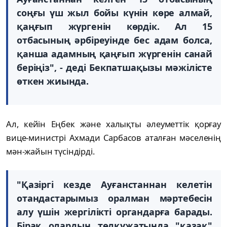
соңғы үш жыл бойы күнін көре алмай,
қаңғып жүргенін көрдік. Ал 15
отбасының әрбіреуінде бес адам болса,
қанша адамның қаңғып жүргенін санай
беріңіз", - деді Бекпатшақызы мәжілісте
өткен жиында.
Ал, кейін Еңбек және халықты әлеуметтік қорғау
вице-министрі Ахмади Сарбасов аталған мәселенің
мән-жайын түсіндірді.
"Қазіргі кезде Ауғанстаннан келетін
отандастарымыз оралман мәртебесін
алу үшін жергілікті органдарға барады.
Бірақ олардың төлқұжатында "қазақ"