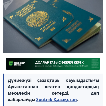
Дүниежүзі қазақтары қауымдастығы
Ауғанстаннан келген қандастардың
мәселесін көтерді, деп
хабарлайды
Sputnik Қазақстан
.