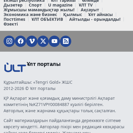
Екінші республика
Ұлт тарихы
Әлемде
Дызетер
Спорт
U magazine
ҰЛТ TV
Жұмысшы мамандықтар жылы!
Ақсауыт
Экономика және бизнес
Қылмыс
Ұлт айнасы
Постtimes
ҰЛТ ОБЪЕКТИВ
Айтылды - орындалды!
Өзекті
Ұлт порталы
Құрылтайшы: «Tengri Gold» ЖШС
2012-2026 © Ұлт порталы
ҚР Ақпарат және қоғамдық даму министрлігі Ақпарат
комитетінің №KZ71VPY00084887 куәлігі берілген.
Авторлық және жарнама құқықтары толық сақталған.
Сайт материалдарын пайдаланғанда дереккөзге сілтеме
көрсету міндетті. Авторлар пікірі мен редакция көзқарасы
сәйкес келе бермеуі мүмкін. Жарнама мен