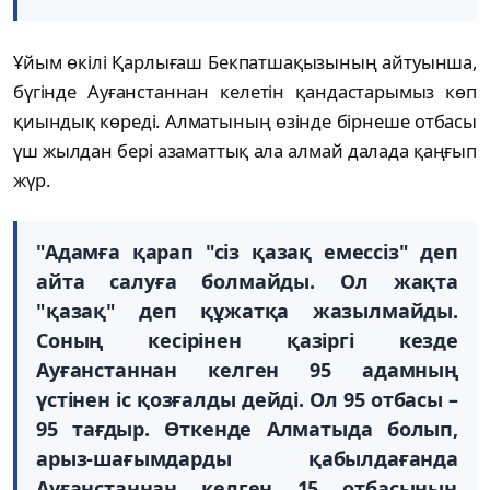
Ұйым өкілі Қарлығаш Бекпатшақызының айтуынша,
бүгінде Ауғанстаннан келетін қандастарымыз көп
қиындық көреді. Алматының өзінде бірнеше отбасы
үш жылдан бері азаматтық ала алмай далада қаңғып
жүр.
"Адамға қарап "сіз қазақ емессіз" деп
айта салуға болмайды. Ол жақта
"қазақ" деп құжатқа жазылмайды.
Соның кесірінен қазіргі кезде
Ауғанстаннан келген 95 адамның
үстінен іс қозғалды дейді. Ол 95 отбасы –
95 тағдыр. Өткенде Алматыда болып,
арыз-шағымдарды қабылдағанда
Ауғанстаннан келген 15 отбасының