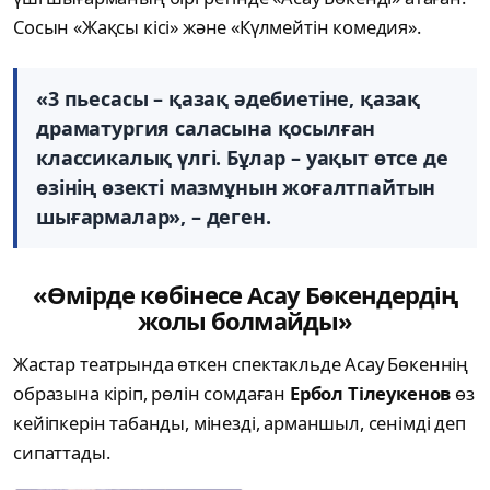
Сосын «Жақсы кісі» және «Күлмейтін комедия».
«3 пьесасы – қазақ әдебиетіне, қазақ
драматургия саласына қосылған
классикалық үлгі. Бұлар – уақыт өтсе де
өзінің өзекті мазмұнын жоғалтпайтын
шығармалар», – деген.
«Өмірде көбінесе Асау Бөкендердің
жолы болмайды»
Жастар театрында өткен спектакльде Асау Бөкеннің
образына кіріп, рөлін сомдаған
Ербол Тілеукенов
өз
кейіпкерін табанды, мінезді, арманшыл, сенімді деп
сипаттады.