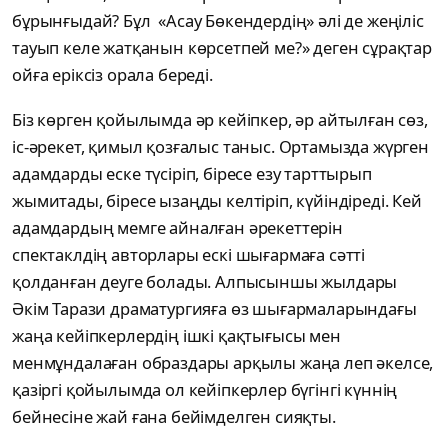
бұрынғыдай? Бұл «Асау Бөкендердің» әлі де жеңіліс
тауып келе жатқанын көрсетпей ме?» деген сұрақтар
ойға еріксіз орала береді.
Біз көрген қойылымда әр кейіпкер, әр айтылған сөз,
іс-әрекет, қимыл қозғалыс таныс. Ортамызда жүрген
адамдарды еске түсіріп, біресе езу тарттырып
жымитады, біресе ызаңды келтіріп, күйіндіреді. Кей
адамдардың мемге айналған әрекеттерін
спектаклдің авторлары ескі шығармаға сәтті
қолданған деуге болады. Алпысыншы жылдары
Әкім Тарази драматургияға өз шығармаларындағы
жаңа кейіпкерлердің ішкі қақтығысы мен
менмұндалаған образдары арқылы жаңа леп әкелсе,
қазіргі қойылымда ол кейіпкерлер бүгінгі күннің
бейнесіне жай ғана бейімделген сияқты.