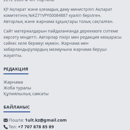
ҚР Ақпарат және қоғамдық даму министрлігі Ақпарат
комитетінің №KZ71VPY00084887 куәлігі берілген.
Авторлық және жарнама құқықтары толық сақталған.
Сайт материалдарын пайдаланғанда дереккөзге сілтеме
көрсету міндетті. Авторлар пікірі мен редакция көзқарасы
сәйкес келе бермеуі мүмкін. Жарнама мен
хабарландырулардың мазмұнына жарнама беруші
жауапты.
РЕДАКЦИЯ
Жарнама
Жоба туралы
Құпиялылық саясаты
БАЙЛАНЫС
Пошта:
1ult.kz@gmail.com
Тел:
+7 707 878 85 89