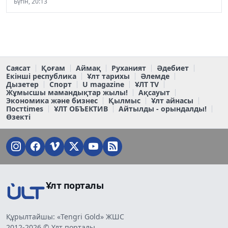
Бүгін, 20:13
Саясат
Қоғам
Аймақ
Руханият
Әдебиет
Екінші республика
Ұлт тарихы
Әлемде
Дызетер
Спорт
U magazine
ҰЛТ TV
Жұмысшы мамандықтар жылы!
Ақсауыт
Экономика және бизнес
Қылмыс
Ұлт айнасы
Постtimes
ҰЛТ ОБЪЕКТИВ
Айтылды - орындалды!
Өзекті
Ұлт порталы
Құрылтайшы: «Tengri Gold» ЖШС
2012-2026 © Ұлт порталы