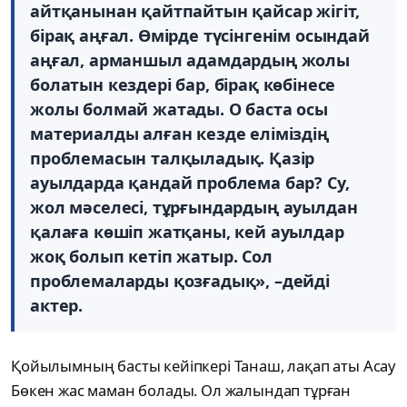
айтқанынан қайтпайтын қайсар жігіт,
бірақ аңғал. Өмірде түсінгенім осындай
аңғал, арманшыл адамдардың жолы
болатын кездері бар, бірақ көбінесе
жолы болмай жатады. О баста осы
материалды алған кезде еліміздің
проблемасын талқыладық. Қазір
ауылдарда қандай проблема бар? Су,
жол мәселесі, тұрғындардың ауылдан
қалаға көшіп жатқаны, кей ауылдар
жоқ болып кетіп жатыр. Сол
проблемаларды қозғадық», –дейді
актер.
Қойылымның басты кейіпкері Танаш, лақап аты Асау
Бөкен жас маман болады. Ол жалындап тұрған