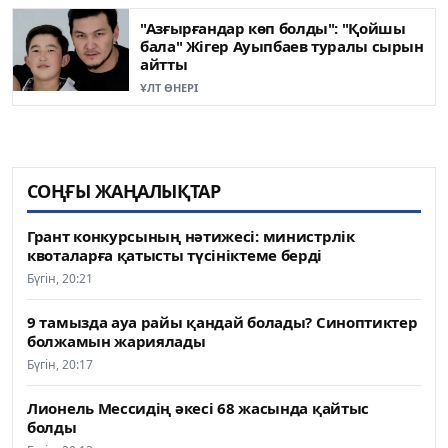
"Азғырғандар көп болды": "Қойшы
бала" Жігер Ауыпбаев туралы сырын
айтты
ҰЛТ ӨНЕРІ
СОҢҒЫ ЖАҢАЛЫҚТАР
Грант конкурсының нәтижесі: министрлік
квоталарға қатысты түсініктеме берді
Бүгін, 20:21
9 тамызда ауа райы қандай болады? Синоптиктер
болжамын жариялады
Бүгін, 20:17
Лионель Мессидің әкесі 68 жасында қайтыс
болды