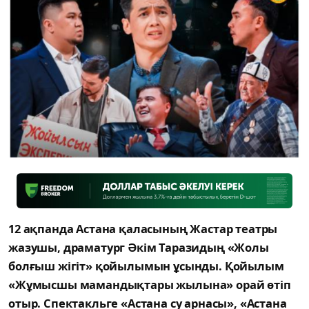
12 ақпанда Астана қаласының Жастар театры
жазушы, драматург Әкім Таразидың «Жолы
болғыш жігіт» қойылымын ұсынды. Қойылым
«Жұмысшы мамандықтары жылына» орай өтіп
отыр. Спектакльге «Астана су арнасы», «Астана