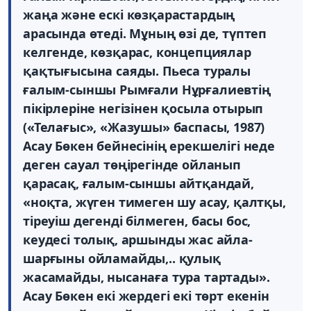
жаңа және ескi көзқарастардың
арасында өтедi. Мұның өзi де, түптеп
келгенде, көзқарас, концепциялар
қақтығысына саяды. Пьеса туралы
ғалым-сыншы Рымғали Нұрғалиевтiң
пiкiрлерiне негiзiнен қосыла отырып
(«Телағыс», «Жазушы» баспасы, 1987)
Асау Бөкен бейнесiнiң ерекшелiгi неде
деген сауал төңiрегiнде ойланып
қарасақ, ғалым-сыншы айтқандай,
«ноқта, жүген тимеген шу асау, қалтқы,
тiреуiш дегендi бiлмеген, басы бос,
кеудесi толық, аршынды жас айла-
шарғыны ойламайды,.. қулық
жасамайды, нысанаға тура тартады».
Асау Бөкен екi жердегi екi төрт екенiн