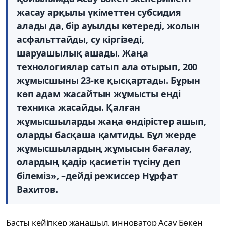
жасау арқылы үкіметтен субсидия
алады да, бір ауылды көтереді, жолын
асфальттайды, су кіргізеді,
шаруашылық ашады. Жаңа
технологиялар сатып ала отырып, 200
жұмысшыны 23-ке қысқартады. Бұрын
көп адам жасайтын жұмысты енді
техника жасайды. Қалған
жұмысшыларды жаңа өндірістер ашып,
оларды басқаша қамтиды. Бұл жерде
жұмысшылардың жұмысын бағалау,
олардың қадір қасиетін түсіну деп
білеміз», –дейді режиссер
Нұрфат
Вахитов
.
Басты кейіпкер жаңашыл, инноватор Асау Бөкен