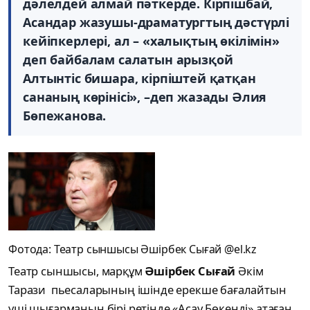
дәлелдей алмай пәткерде. Кiрпiшбай,
Асандар жазушы-драматургтың дәстүрлi
кейiпкерлерi, ал – «халықтың өкiлiмiн»
деп байбалам салатын арызқой
Алтынтiс бишара, кiрпiштей қатқан
сананың көрiнiсi», –деп жазады Әлия
Бөпежанова.
Фотода: Театр сыншысы Әшірбек Сығай @el.kz
Театр сыншысы, марқұм
Әшірбек Сығай
Әкім
Тарази пьесаларының ішінде ерекше бағалайтын
үші шығарманың бірі ретінде «Асау Бөкенді» атаған.