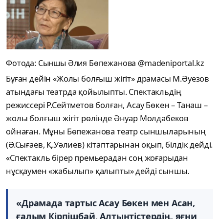
Фотода: Сыншы Әлия Бөпежанова @madeniportal.kz
Бұған дейін «Жолы болғыш жiгiт» драмасы М.Әуезов
атындағы театрда қойылыпты. Спектакльдiң
режиссерi Р.Сейтметов болған, Асау Бөкен – Танаш –
жолы болғыш жiгiт рөлiнде Әнуар Молдабеков
ойнаған. Мұны Бөпежанова театр сыншыларының
(Ә.Сығаев, Қ.Уәлиев) кiтаптарынан оқып, бiлдiк дейді.
«Спектакль бiрер премьерадан соң жоғарыдан
нұсқаумен «жабылып» қалыпты» дейді сыншы.
«Драмада тартыс Асау Бөкен мен Асан,
ғалым Кiрпiшбай, Алтынтістердiң, яғни