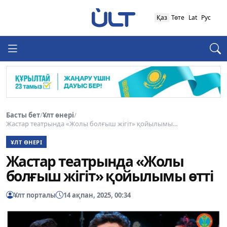
Қаз
Төте
Lat
Рус
Басты бет
/
Ұлт өнері
/
Жастар театрында «Жолы болғыш жігіт» қойылымы...
ҰЛТ ӨНЕРІ
Жастар театрында «Жолы
болғыш жігіт» қойылымы өтті
Ұлт порталы
14 ақпан, 2025, 00:34