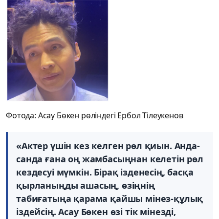
Фотода: Асау Бөкен рөліндегі Ербол Тілеукенов
«Актер үшін кез келген рөл қиын. Анда-
санда ғана оң жамбасыңнан келетін рөл
кездесуі мүмкін. Бірақ ізденесің, басқа
қырланыңды ашасың, өзіңнің
табиғатыңа қарама қайшы мінез-құлық
іздейсің. Асау Бөкен өзі тік мінезді,