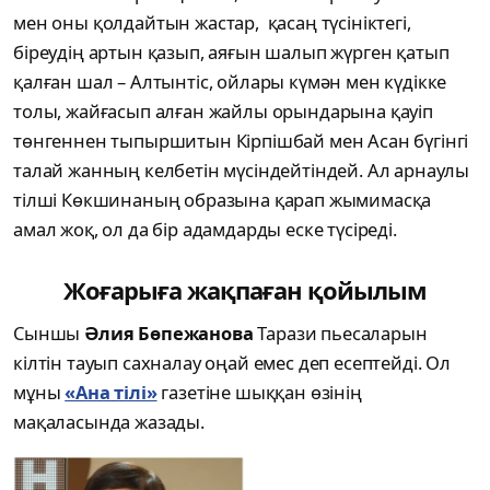
мен оны қолдайтын жастар, қасаң түсініктегі,
біреудің артын қазып, аяғын шалып жүрген қатып
қалған шал – Алтынтіс, ойлары күмән мен күдікке
толы, жайғасып алған жайлы орындарына қауіп
төнгеннен тыпыршитын Кірпішбай мен Асан бүгінгі
талай жанның келбетін мүсіндейтіндей. Ал арнаулы
тілші Көкшинаның образына қарап жымимасқа
амал жоқ, ол да бір адамдарды еске түсіреді.
Жоғарыға жақпаған қойылым
Сыншы
Әлия Бөпежанова
Тарази пьесаларын
кілтін тауып сахналау оңай емес деп есептейді. Ол
мұны
«Ана тілі»
газетіне шыққан өзінің
мақаласында жазады.