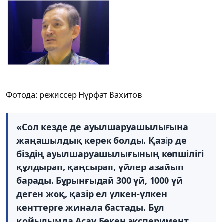
Фотода: режиссер Нұрфат Вахитов
«Сол кезде де ауылшаруашылығына
жаңашылдық керек болды. Қазір де
біздің ауылшаруашылығының көпшілігі
құлдырап, қаңсырап, үйлер азайып
барады. Бұрынғыдай 300 үй, 1000 үй
деген жоқ, қазір ел үлкен-үлкен
кенттерге жинала бастады. Бұл
қойылымда Асау Бөкен эксперимент