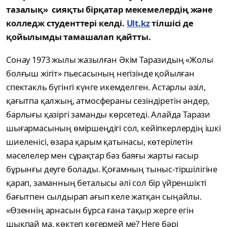
тазалық» сияқты бірқатар мекемелердің және
колледж студенттері келді.
Ult.kz
тілшісі де
қойылымды тамашалап қайтты.
Сонау 1973 жылы жазылған Әкім Таразидың «Жолы
болғыш жігіт» пьесасының негізінде қойылған
спектакль бүгінгі күнге икемделген. Астарлы әзіл,
қағытпа қалжың, атмосфераны сезіндіретін әндер,
барлығы қазіргі заманды көрсетеді. Алайда Тарази
шығармасының өміршеңдігі сол, кейіпкерлердің ішкі
шиеленісі, өзара қарым қатынасы, көтерілетін
мәселелер мен сұрақтар бәз баяғы жарты ғасыр
бұрынғы деуге болады. Қоғамның тыныс-тіршілігіне
қарап, заманның беталысы әлі сол бір үйреншікті
бағытпен сылдырап ағып келе жатқан сыңайлы.
«Өзеннің арнасын бұрса ғана тақыр жерге егін
шықпай ма, көктеп көгермей ме? Неге бәрі