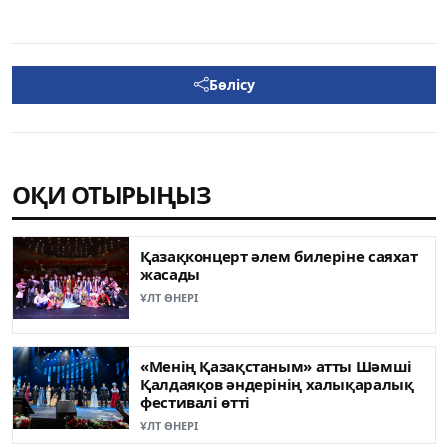
Бөлісу
ОҚИ ОТЫРЫҢЫЗ
Қазақконцерт әлем билеріне саяхат
жасады
ҰЛТ ӨНЕРІ
«Менің Қазақстаным» атты Шәмші
Қалдаяқов әндерінің халықаралық
фестивалі өтті
ҰЛТ ӨНЕРІ