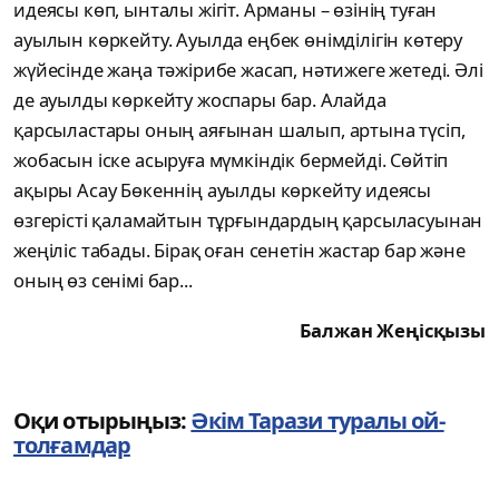
идеясы көп, ынталы жігіт. Арманы – өзінің туған
ауылын көркейту. Ауылда еңбек өнімділігін көтеру
жүйесінде жаңа тәжірибе жасап, нәтижеге жетеді. Әлі
де ауылды көркейту жоспары бар. Алайда
қарсыластары оның аяғынан шалып, артына түсіп,
жобасын іске асыруға мүмкіндік бермейді. Сөйтіп
ақыры Асау Бөкеннің ауылды көркейту идеясы
өзгерісті қаламайтын тұрғындардың қарсыласуынан
жеңіліс табады. Бірақ оған сенетін жастар бар және
оның өз сенімі бар...
Балжан Жеңісқызы
Оқи отырыңыз:
Әкім Тарази туралы ой-
толғамдар