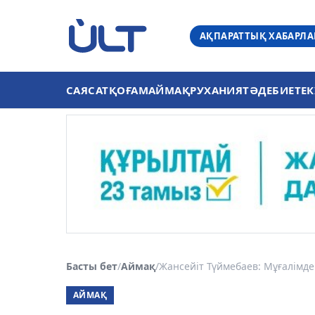
АҚПАРАТТЫҚ ХАБАРЛ
САЯСАТ
ҚОҒАМ
АЙМАҚ
РУХАНИЯТ
ӘДЕБИЕТ
ЕК
Басты бет
/
Аймақ
/
Жансейіт Түймебаев: Мұғалімдер
АЙМАҚ