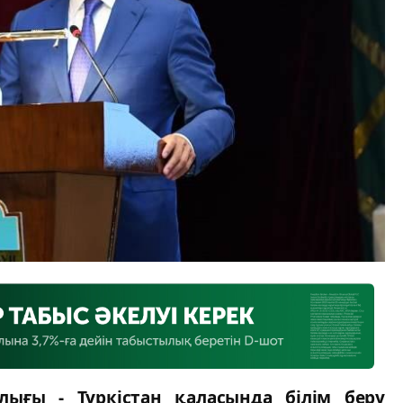
лығы - Түркістан қаласында білім беру