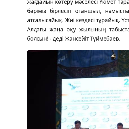
жағдайын көтеру мәселесі Үкімет та
бәріміз бірлесіп отаншыл, намысты
атсалысайық. Жиі кездесі тұрайық. Ұ
Алдағы жаңа оқу жылының табыста
болсын! - деді Жансейіт Түймебаев.