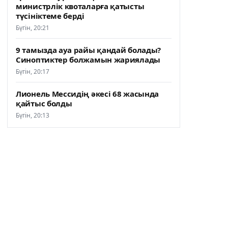
министрлік квоталарға қатысты
түсініктеме берді
Бүгін, 20:21
9 тамызда ауа райы қандай болады?
Синоптиктер болжамын жариялады
Бүгін, 20:17
Лионель Мессидің әкесі 68 жасында
қайтыс болды
Бүгін, 20:13