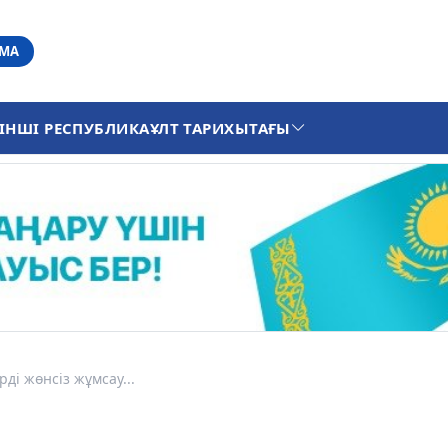
АМА
ІНШІ РЕСПУБЛИКА
ҰЛТ ТАРИХЫ
ТАҒЫ
ді жөнсіз жұмсау...