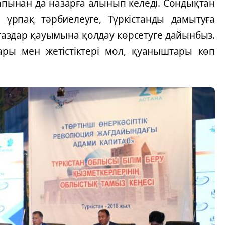
рапынан да назарға алынып келеді. Сондықтан
 ұрпақ тәрбиелеуге, Түркістанды дамытуға
стаздар қауымына қолдау көрсетуге дайынбыз.
ры мен жетістіктері мол, қуаныштары көп