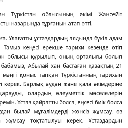
ған Түркістан облысының әкімі Жансейіт
сты назарында тұрғанын атап өтті.
ұлға. Ұлағатты ұстаздардың алдында бүкіл адам
 Тамыз кеңесі ерекше тарихи кезеңде өтіп
тан облысы құрылып, оның орталығы болып
ей бабамыз, Абылай хан бастаған қазақтың 21
 мәңгі қоныс тапқан Түркістанның тарихын
і керек. Барлық аудан және қала әкімдеріне
қарауды, олардың әлеуметтік мәселелерін
ін. Ұстаз қайратты болса, еңсесі биік болса
дан былай мұғалімдерді жөнсіз жұмсау, өз
ға жұмсау тоқтатылуы керек. Ұстаздардың