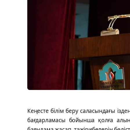
Кеңесте білім беру саласындағы ізде
бағдарламасы бойынша қолға алын
баяндама жасап, тәжірибелерін бөліст