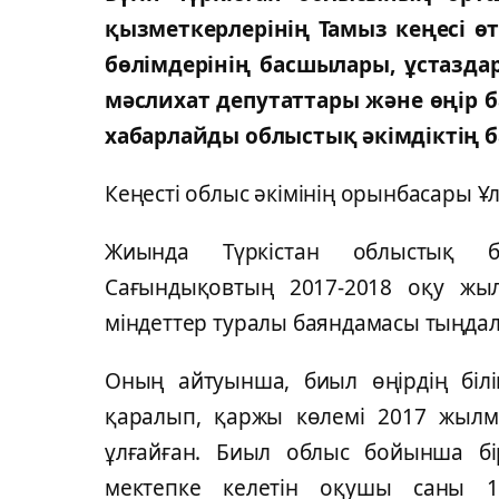
қызметкерлерінің Тамыз кеңесі ө
бөлімдерінің басшылары, ұстаздар
мәслихат депутаттары және өңір 
хабарлайды облыстық әкімдіктің б
Кеңесті облыс әкімінің орынбасары Ұл
Жиында Түркістан облыстық б
Сағындықовтың 2017-2018 оқу жы
міндеттер туралы баяндамасы тыңда
Оның айтуынша, биыл өңірдің білі
қаралып, қаржы көлемі 2017 жылме
ұлғайған. Биыл облыс бойынша бі
мектепке келетін оқушы саны 1