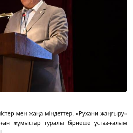
ністер мен жаңа міндеттер, «Рухани жаңғыру»
ған жұмыстар туралы бірнеше ұстаз-ғалым
і.