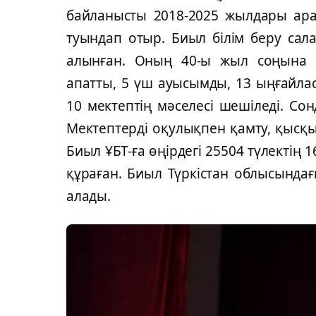
байланысты 2018-2025 жылдары арал
туындап отыр. Биыл білім беру сал
алынған. Оның 40-ы жыл соңына де
апатты, 5 үш ауысымды, 13 ыңғайл
10 мектептің мәселесі шешіледі. Со
Мектептерді оқулықпен қамту, қысқ
Биыл ҰБТ-ға өңірдегі 25504 түлектің
құраған. Биыл Түркістан облысында
алады.