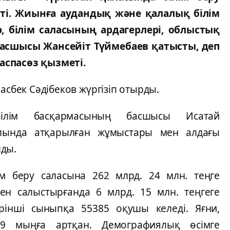
тті. Жиынға аудандық және қалалық білім
, білім саласының ардагерлері, облыстық
басшысы Жансейіт Түймебаев қатысты, деп
аспасөз қызметі.
асбек Сәдібеков жүргізіп отырды.
ілім басқармасының басшысы Исатай
лында атқарылған жұмыстары мен алдағы
лды.
м беру саласына 262 млрд. 24 млн. теңге
н салыстырғанда 6 млрд. 15 млн. теңгеге
рінші сыныпқа 55385 оқушы келеді. Яғни,
9 мыңға артқан. Демографиялық өсімге