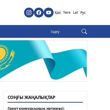
Қаз
Төте
Lat
Рус
СОҢҒЫ ЖАҢАЛЫҚТАР
Грант конкурсының нәтижесі: