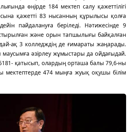
ығында өңірде 184 мектеп салу қажеттілігі
асына қажетті 83 нысанның құрылысы қолға
йін пайдалануға беріледі. Нәтижесінде 9
астырылған және орын тапшылығы байқалған
ндай-ақ 3 колледждің де ғимараты жаңарады.
ы маусымға әзірлеу жұмыстары да ойдағыдай.
 16181- қатысып, олардың орташа балы 79,6-ны
ғы мектептерде 474 мыңға жуық оқушы білім