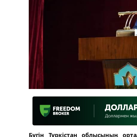
Бүгін Түркістан облысының орта