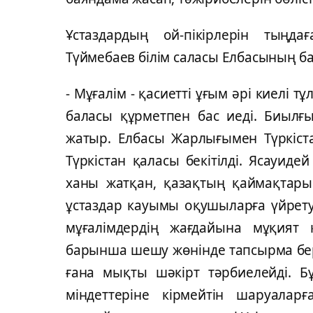
Ұстаздардың ой-пікірлерін тыңда
Түймебаев білім саласы Елбасының ба
- Мұғалім - қасиетті ұғым әрі киелі т
баласы құрметпен бас иеді. Биылғы
жатыр. Елбасы Жарлығымен Түркіс
Түркістан қаласы бекітілді. Ясауид
ханы жатқан, қазақтың қаймақтары
ұстаздар кауымы оқушыларға үйрету
мұғалімдердің жағдайына мұқият 
барынша шешу жөнінде тапсырма берем
ғана мықты шәкірт тәрбиелейді. Бұ
міндеттеріне кірмейтін шаруалар