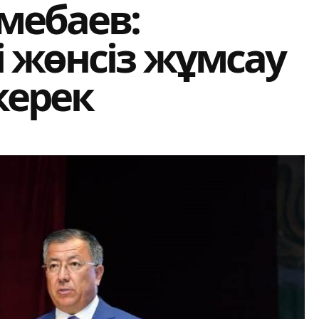
мебаев:
 жөнсіз жұмсау
керек