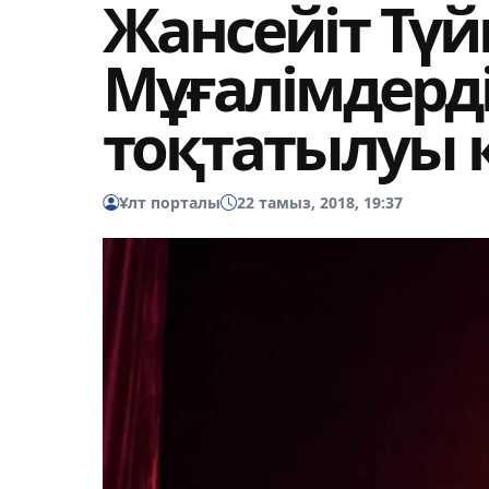
Жансейіт Түй
Мұғалімдерді
тоқтатылуы 
Ұлт порталы
22 тамыз, 2018, 19:37