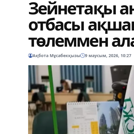
Зейнетақы ан
отбасы ақша
төлеммен ал
Ақбота Мұсабекқызы
9 маусым, 2026, 10:27