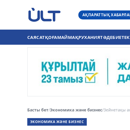
АҚПАРАТТЫҚ ХАБАРЛ
САЯСАТ
ҚОҒАМ
АЙМАҚ
РУХАНИЯТ
ӘДЕБИЕТ
ЕК
Басты бет
/
Экономика және бизнес
/
Зейнетақы ан
ЭКОНОМИКА ЖӘНЕ БИЗНЕС