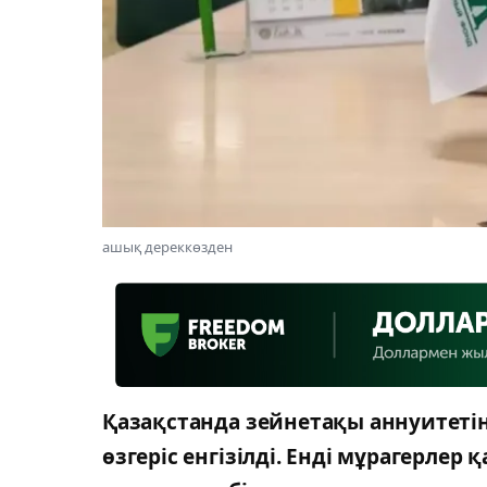
ашық дереккөзден
Қазақстанда зейнетақы аннуитеті
өзгеріс енгізілді. Енді мұрагерле