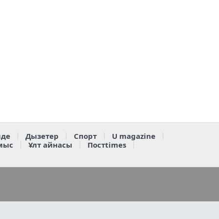
де
Дызетер
Спорт
U magazine
мыс
Ұлт айнасы
Постtimes