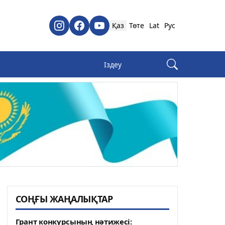
Қаз
Төте
Lat
Рус
СОҢҒЫ ЖАҢАЛЫҚТАР
Грант конкурсының нәтижесі: