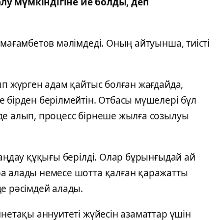
лу мүмкіндігіне ие болды, деп
ймағамбетов мәлімдеді. Оның айтуынша, тиісті
ып жүрген адам қайтыс болған жағдайда,
 бірден берілмейтін. Отбасы мүшелері бұл
де алып, процесс бірнеше жылға созылуы
таңдау құқығы берілді. Олар бұрынғыдай ай
а алады немесе шотта қалған қаражатты
е рәсімдей алады.
йнетақы аннуитеті жүйесін азаматтар үшін