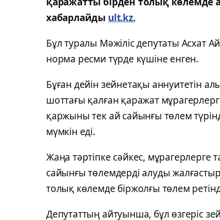
қаражатты бірден толық көлемде а
хабарлайды
ult.kz.
Бұл туралы Мәжіліс депутаты Асхат А
норма ресми түрде күшіне енген.
Бұған дейін зейнетақы аннуитетін ал
шоттағы қалған қаражат мұрагерлерге
қаржыны тек ай сайынғы төлем түрін
мүмкін еді.
Жаңа тәртіпке сәйкес, мұрагерлерге 
сайынғы төлемдерді алуды жалғастыр
толық көлемде біржолғы төлем ретінд
Депутаттың айтуынша, бұл өзгеріс зе