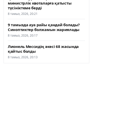
министрлік квоталарға қатысты
түсініктеме берді
8 тамыз, 2026, 20:21
9 тамызда ауа райы қандай болады?
Синоптиктер болжамын жариялады
8 тамыз, 2026, 20:17
Лионель Мессидің әкесі 68 жасында
қайтыс болды
8 тамыз, 2026, 20:13