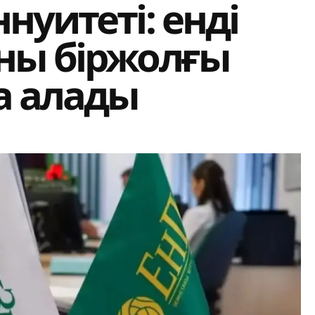
нуитеті: енді
ны біржолғы
а алады