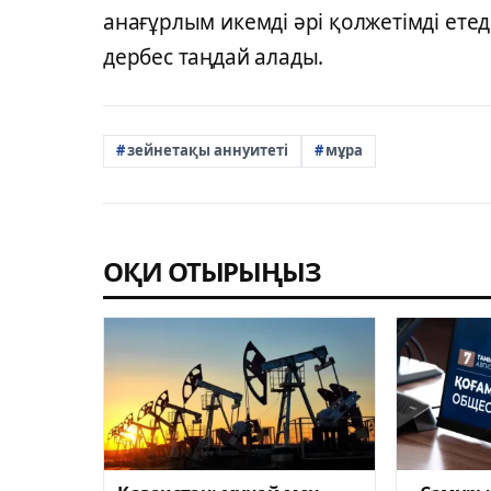
анағұрлым икемді әрі қолжетімді етеді
дербес таңдай алады.
зейнетақы аннуитеті
мұра
ОҚИ ОТЫРЫҢЫЗ