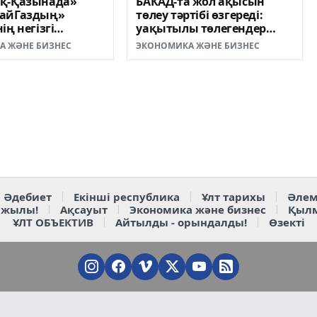
қ-Қазынада»
БАКАД-та жол ақысын
айГаздың»
төлеу тәртібі өзгереді:
ің негізгі
уақытылы төлегендер
ры талқыланды
үшін тариф бұрынғыдай
А ЖӘНЕ БИЗНЕС
ЭКОНОМИКА ЖӘНЕ БИЗНЕС
қалады
Әдебиет
Екінші республика
Ұлт тарихы
Әлем
 жылы!
Ақсауыт
Экономика және бизнес
Қыл
ҰЛТ ОБЪЕКТИВ
Айтылды - орындалды!
Өзекті