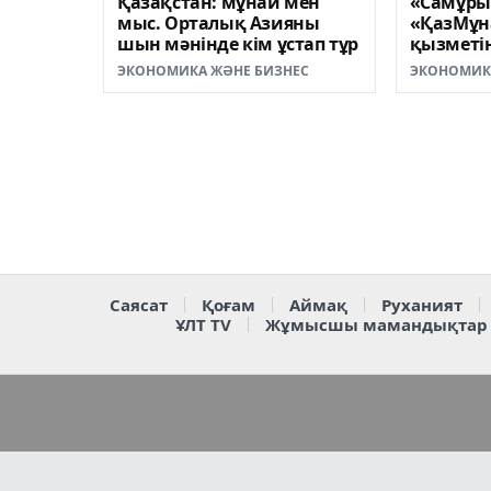
Қазақстан: мұнай мен
«Самұры
мыс. Орталық Азияны
«ҚазМұн
шын мәнінде кім ұстап тұр
қызметін
бағытта
ЭКОНОМИКА ЖӘНЕ БИЗНЕС
ЭКОНОМИК
Саясат
Қоғам
Аймақ
Руханият
ҰЛТ TV
Жұмысшы мамандықтар