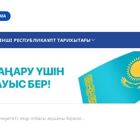
АМА
ІНШІ РЕСПУБЛИКА
ҰЛТ ТАРИХЫ
ТАҒЫ
нуитеті: енді отбасы ақшаны біржол...