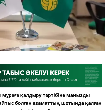
н мұраға қалдыру тәртібіне маңызды
р қайтыс болған азаматтың шотында қалған