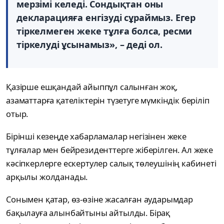
мерзімі келеді. Сондықтан оны
декларацияға енгізуді сұраймыз. Егер
тіркелмеген жеке тұлға болса, ресми
тіркелуді ұсынамыз», – деді ол.
Қазірше ешқандай айыппұл салынған жоқ,
азаматтарға қателіктерін түзетуге мүмкіндік беріліп
отыр.
Бірінші кезеңде хабарламалар негізінен жеке
тұлғалар мен бейрезиденттерге жіберілген. Ал жеке
кәсіпкерлерге ескертулер салық төлеушінің кабинеті
арқылы жолданады.
Сонымен қатар, өз-өзіне жасалған аударымдар
бақылауға алынбайтыны айтылды. Бірақ