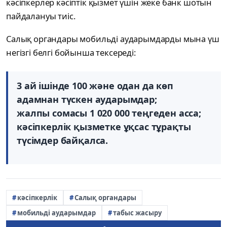
кәсіпкерлер кәсіптік қызмет үшін жеке банк шотын
пайдалануы тиіс.
Салық органдары мобильді аударымдарды мына үш
негізгі белгі бойынша тексереді:
3 ай ішінде 100 және одан да көп
адамнан түскен аударымдар;
жалпы сомасы 1 020 000 теңгеден асса;
кәсіпкерлік қызметке ұқсас тұрақты
түсімдер байқалса.
кәсіпкерлік
Салық органдары
мобильді аударымдар
табыс жасыру