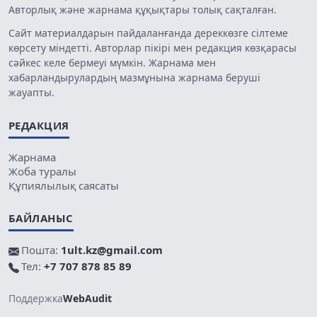
Авторлық және жарнама құқықтары толық сақталған.
Сайт материалдарын пайдаланғанда дереккөзге сілтеме
көрсету міндетті. Авторлар пікірі мен редакция көзқарасы
сәйкес келе бермеуі мүмкін. Жарнама мен
хабарландырулардың мазмұнына жарнама беруші
жауапты.
РЕДАКЦИЯ
Жарнама
Жоба туралы
Құпиялылық саясаты
БАЙЛАНЫС
Пошта:
1ult.kz@gmail.com
Тел:
+7 707 878 85 89
Поддержка
WebAudit