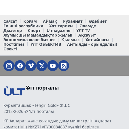
Саясат
Қоғам
Аймақ
Руханият
Әдебиет
Екінші республика
Ұлт тарихы
Әлемде
Дызетер
Спорт
U magazine
ҰЛТ TV
Жұмысшы мамандықтар жылы!
Ақсауыт
Экономика және бизнес
Қылмыс
Ұлт айнасы
Постtimes
ҰЛТ ОБЪЕКТИВ
Айтылды - орындалды!
Өзекті
Ұлт порталы
Құрылтайшы: «Tengri Gold» ЖШС
2012-2026 © Ұлт порталы
ҚР Ақпарат және қоғамдық даму министрлігі Ақпарат
комитетінің №KZ71VPY00084887 куәлігі берілген.