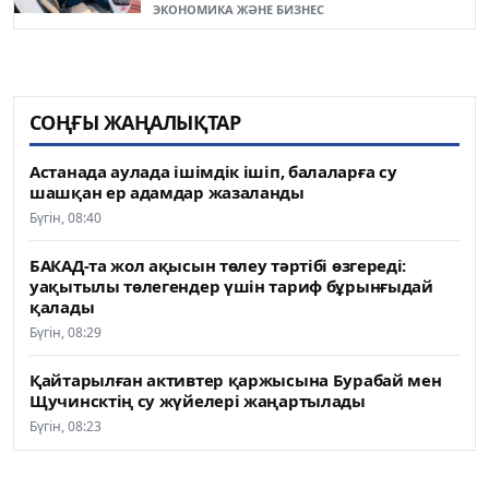
ЭКОНОМИКА ЖӘНЕ БИЗНЕС
СОҢҒЫ ЖАҢАЛЫҚТАР
Астанада аулада ішімдік ішіп, балаларға су
шашқан ер адамдар жазаланды
Бүгін, 08:40
БАКАД-та жол ақысын төлеу тәртібі өзгереді:
уақытылы төлегендер үшін тариф бұрынғыдай
қалады
Бүгін, 08:29
Қайтарылған активтер қаржысына Бурабай мен
Щучинсктің су жүйелері жаңартылады
Бүгін, 08:23