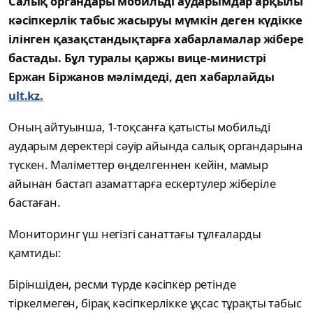
Салық органдары мобильді аударымдар арқылы
кәсіпкерлік табыс жасыруы мүмкін деген күдікке
ілінген қазақстандықтарға хабарламалар жібере
бастады. Бұл туралы қаржы вице-министрі
Ержан Біржанов мәлімдеді, деп хабарлайды
ult.kz.
Оның айтуынша, 1-тоқсанға қатысты мобильді
аударым деректері сәуір айында салық органдарына
түскен. Мәліметтер өңделгеннен кейін, мамыр
айынан бастап азаматтарға ескертулер жіберіле
бастаған.
Мониторинг үш негізгі санаттағы тұлғаларды
қамтиды:
Біріншіден, ресми түрде кәсіпкер ретінде
тіркелмеген, бірақ кәсіпкерлікке ұқсас тұрақты табыс