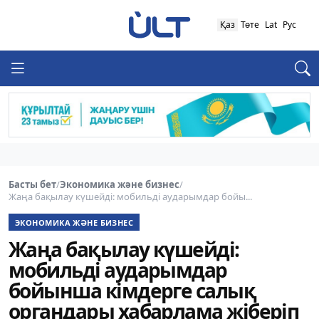
Қаз
Төте
Lat
Рус
Басты бет
/
Экономика және бизнес
/
Жаңа бақылау күшейді: мобильді аударымдар бойы...
ЭКОНОМИКА ЖӘНЕ БИЗНЕС
Жаңа бақылау күшейді:
мобильді аударымдар
бойынша кімдерге салық
органдары хабарлама жіберіп