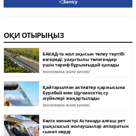
Бөлісу
ОҚИ ОТЫРЫҢЫЗ
БАКАД-та жол ақысын төлеу тәртібі
өзгереді: уақытылы төлегендер
үшін тариф бұрынғыдай қалады
ЭКОНОМИКА ЖӘНЕ БИЗНЕС
Қайтарылған активтер қаржысына
Бурабай мен Щучинсктің су
жүйелері жаңартылады
ЭКОНОМИКА ЖӘНЕ БИЗНЕС
Көлік министрі Астанада алғаш рет
ұшқышсыз жолаушылар аппаратын
сынап көрді