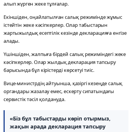
алып жүрген жеке тұлғалар.
Екіншіден, оңайлатылған салық режимінде жұмыс
істейтін жеке кәсіпкерлер. Олар табыстарын
жартыжылдық есептілік кезінде декларацияға енгізе
алады.
Үшіншіден, жалпыға бірдей салық режиміндегі жеке
кәсіпкерлер. Олар жылдық декларация тапсыру
барысында бұл кірістерді көрсетуі тиіс.
Вице-министрдің айтуынша, қазіргі кезеңде салық
органдары жазалау емес, ескерту сипатындағы
сервистік тәсіл қолдануда.
«Біз бұл табыстарды көріп отырмыз,
жақын арада декларация тапсыру