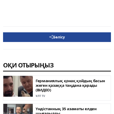
Бөлісу
ОҚИ ОТЫРЫҢЫЗ
Германиялық қонақ қойдың басын
жеген қазаққа таңдана қарады
(ВИДЕО)
ҰЛТ TV
Үндістанның 35 азаматы елден
шығарылды