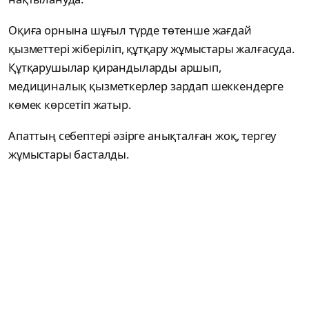
Оқиға орнына шұғыл түрде төтенше жағдай
қызметтері жіберіліп, құтқару жұмыстары жалғасуда.
Құтқарушылар қирандыларды аршып,
медициналық қызметкерлер зардап шеккендерге
көмек көрсетіп жатыр.
Апаттың себептері әзірге анықталған жоқ, тергеу
жұмыстары басталды.