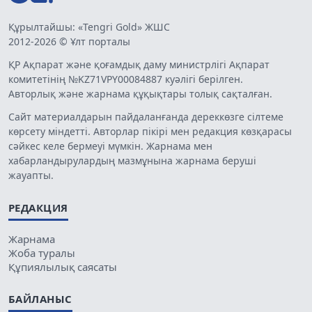
Құрылтайшы: «Tengri Gold» ЖШС
2012-2026 © Ұлт порталы
ҚР Ақпарат және қоғамдық даму министрлігі Ақпарат
комитетінің №KZ71VPY00084887 куәлігі берілген.
Авторлық және жарнама құқықтары толық сақталған.
Сайт материалдарын пайдаланғанда дереккөзге сілтеме
көрсету міндетті. Авторлар пікірі мен редакция көзқарасы
сәйкес келе бермеуі мүмкін. Жарнама мен
хабарландырулардың мазмұнына жарнама беруші
жауапты.
РЕДАКЦИЯ
Жарнама
Жоба туралы
Құпиялылық саясаты
БАЙЛАНЫС