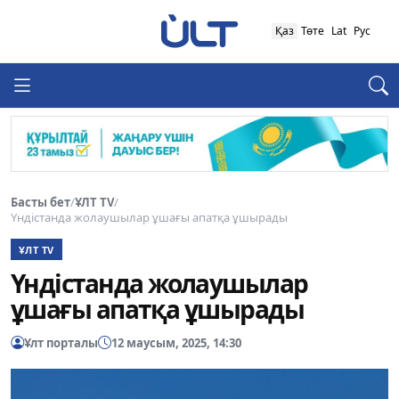
Қаз
Төте
Lat
Рус
Басты бет
/
ҰЛТ TV
/
Үндістанда жолаушылар ұшағы апатқа ұшырады
ҰЛТ TV
Үндістанда жолаушылар
ұшағы апатқа ұшырады
Ұлт порталы
12 маусым, 2025, 14:30