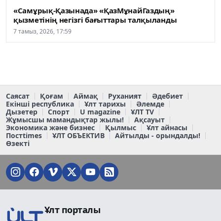
«Самұрық-Қазынада» «ҚазМұнайГаздың»
қызметінің негізгі бағыттары талқыланды
7 тамыз, 2026, 17:59
Саясат
Қоғам
Аймақ
Руханият
Әдебиет
Екінші республика
Ұлт тарихы
Әлемде
Дызетер
Спорт
U magazine
ҰЛТ TV
Жұмысшы мамандықтар жылы!
Ақсауыт
Экономика және бизнес
Қылмыс
Ұлт айнасы
Постtimes
ҰЛТ ОБЪЕКТИВ
Айтылды - орындалды!
Өзекті
Ұлт порталы