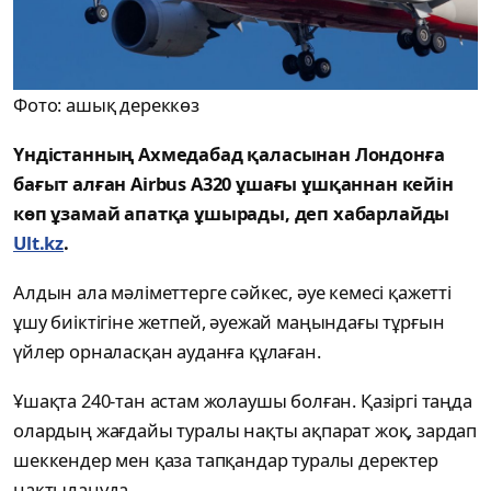
Фото: ашық дереккөз
Үндістанның Ахмедабад қаласынан Лондонға
бағыт алған Airbus A320 ұшағы ұшқаннан кейін
көп ұзамай апатқа ұшырады, деп хабарлайды
Ult.kz
.
Алдын ала мәліметтерге сәйкес, әуе кемесі қажетті
ұшу биіктігіне жетпей, әуежай маңындағы тұрғын
үйлер орналасқан ауданға құлаған.
Ұшақта 240-тан астам жолаушы болған. Қазіргі таңда
олардың жағдайы туралы нақты ақпарат жоқ, зардап
шеккендер мен қаза тапқандар туралы деректер
нақтылануда.