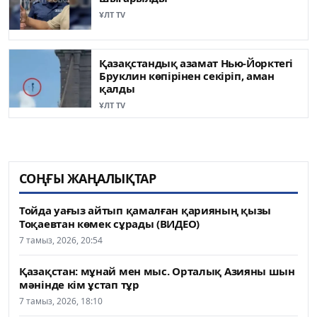
ҰЛТ TV
Қазақстандық азамат Нью-Йорктегі
Бруклин көпірінен секіріп, аман
қалды
ҰЛТ TV
СОҢҒЫ ЖАҢАЛЫҚТАР
Тойда уағыз айтып қамалған қарияның қызы
Тоқаевтан көмек сұрады (ВИДЕО)
7 тамыз, 2026, 20:54
Қазақстан: мұнай мен мыс. Орталық Азияны шын
мәнінде кім ұстап тұр
7 тамыз, 2026, 18:10