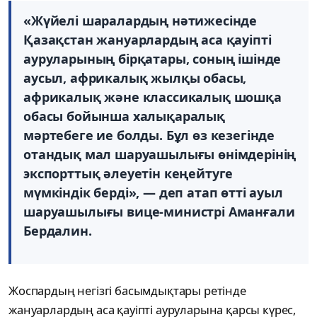
«Жүйелі шаралардың нәтижесінде
Қазақстан жануарлардың аса қауіпті
ауруларының бірқатары, соның ішінде
аусыл, африкалық жылқы обасы,
африкалық және классикалық шошқа
обасы бойынша халықаралық
мәртебеге ие болды. Бұл өз кезегінде
отандық мал шаруашылығы өнімдерінің
экспорттық әлеуетін кеңейтуге
мүмкіндік берді», — деп атап өтті ауыл
шаруашылығы вице-министрі Аманғали
Бердалин.
Жоспардың негізгі басымдықтары ретінде
жануарлардың аса қауіпті ауруларына қарсы күрес,