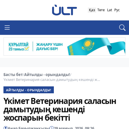
Қаз
Төте
Lat
Рус
Басты бет
/
Айтылды - орындалды!
/
Үкімет Ветеринария саласын дамытудың кешенді ж...
АЙТЫЛДЫ - ОРЫНДАЛДЫ!
Үкімет Ветеринария саласын
дамытудың кешенді
жоспарын бекітті
Анар Бауыржанқызы
29 мамыр, 2026, 09:26