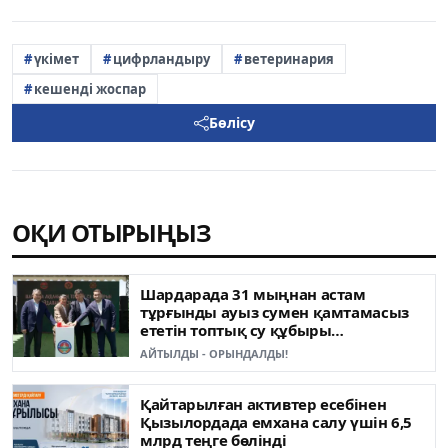
үкімет
цифрландыру
ветеринария
кешенді жоспар
Бөлісу
ОҚИ ОТЫРЫҢЫЗ
Шардарада 31 мыңнан астам
тұрғынды ауыз сумен қамтамасыз
ететін топтық су құбыры
пайдалануға берілді
АЙТЫЛДЫ - ОРЫНДАЛДЫ!
Қайтарылған активтер есебінен
Қызылордада емхана салу үшін 6,5
млрд теңге бөлінді