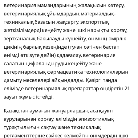
ветеринария мамандарының жалақысын көтеру,
ветеринариялық ұйымдардың материалдық-
техникалық базасын жақсарту, экспорттық
жеткізілімдерді кеңейту және ішкі нарықты қорғау,
зертханалық бақылауды күшейту, өнімнің өмірлік
цикінің барлық кезеңінде (туған сәтінен бастап
өнімді өткізуге дейін) қадағалау, ветеринария
саласын цифрландыруды кеңейту және
ветеринариялық фармацевтика технологияларын
дамыту мәселелері айқындалды. Қазіргі таңда
елімізде ветеринариялық препараттар өндіретін 21
зауыт жұмыс істейді.
Қазақстан аумағын жануарлардың аса қауіпті
ауруларынан қорғау, еліміздің эпизоотиялық
тұрақтылығын сақтау және техникалық
регламенттеріне сәйкес келмейтін өнімдердің ішкі