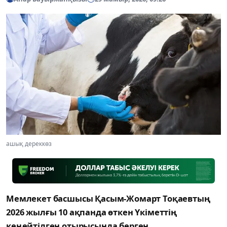
ашық дереккөз
Мемлекет басшысы Қасым-Жомарт Тоқаевтың
2026 жылғы 10 ақпанда өткен Үкіметтің
кеңейтілген отырысында берген