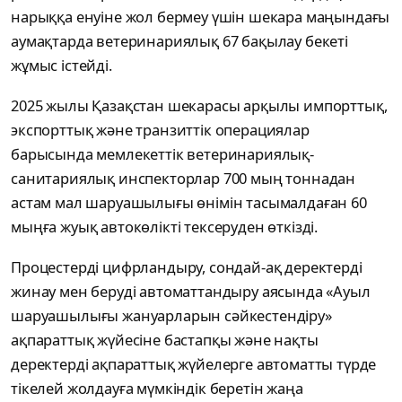
нарыққа енуіне жол бермеу үшін шекара маңындағы
аумақтарда ветеринариялық 67 бақылау бекеті
жұмыс істейді.
2025 жылы Қазақстан шекарасы арқылы импорттық,
экспорттық және транзиттік операциялар
барысында мемлекеттік ветеринариялық-
санитариялық инспекторлар 700 мың тоннадан
астам мал шаруашылығы өнімін тасымалдаған 60
мыңға жуық автокөлікті тексеруден өткізді.
Процестерді цифрландыру, сондай-ақ деректерді
жинау мен беруді автоматтандыру аясында «Ауыл
шаруашылығы жануарларын сәйкестендіру»
ақпараттық жүйесіне бастапқы және нақты
деректерді ақпараттық жүйелерге автоматты түрде
тікелей жолдауға мүмкіндік беретін жаңа