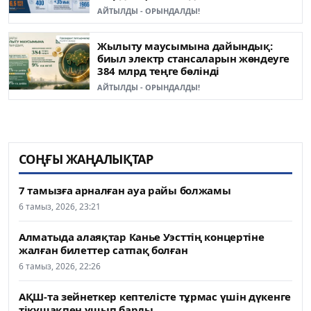
АЙТЫЛДЫ - ОРЫНДАЛДЫ!
Жылыту маусымына дайындық:
биыл электр стансаларын жөндеуге
384 млрд теңге бөлінді
АЙТЫЛДЫ - ОРЫНДАЛДЫ!
СОҢҒЫ ЖАҢАЛЫҚТАР
7 тамызға арналған ауа райы болжамы
6 тамыз, 2026, 23:21
Алматыда алаяқтар Канье Уэсттің концертіне
жалған билеттер сатпақ болған
6 тамыз, 2026, 22:26
АҚШ-та зейнеткер кептелісте тұрмас үшін дүкенге
тікұшақпен ұшып барды