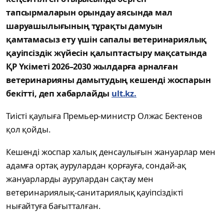
тапсырмаларын орындау аясында мал
шаруашылығының тұрақты дамуын
қамтамасыз ету үшін сапалы ветеринариялық
қауіпсіздік жүйесін қалыптастыру мақсатында
ҚР Үкіметі 2026–2030 жылдарға арналған
ветеринарияны дамытудың кешенді жоспарын
бекітті, деп хабарлайды
ult.kz.
Тиісті қаулыға Премьер-министр Олжас Бектенов
қол қойды.
Кешенді жоспар халық денсаулығын жануарлар мен
адамға ортақ аурулардан қорғауға, сондай-ақ
жануарларды аурулардан сақтау мен
ветеринариялық-санитариялық қауіпсіздікті
нығайтуға бағытталған.