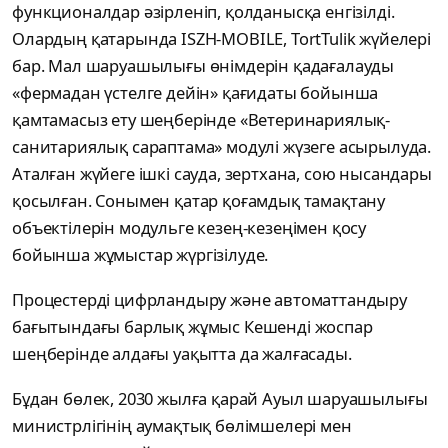
функционалдар әзірленіп, қолданысқа енгізілді.
Олардың қатарында ISZH-MOBILE, TortTulik жүйелері
бар. Мал шаруашылығы өнімдерін қадағалауды
«фермадан үстелге дейін» қағидаты бойынша
қамтамасыз ету шеңберінде «Ветеринариялық-
санитариялық сараптама» модулі жүзеге асырылуда.
Аталған жүйеге ішкі сауда, зертхана, сою нысандары
қосылған. Сонымен қатар қоғамдық тамақтану
объектілерін модульге кезең-кезеңімен қосу
бойынша жұмыстар жүргізілуде.
Процестерді цифрландыру және автоматтандыру
бағытындағы барлық жұмыс Кешенді жоспар
шеңберінде алдағы уақытта да жалғасады.
Бұдан бөлек, 2030 жылға қарай Ауыл шаруашылығы
министрлігінің аумақтық бөлімшелері мен