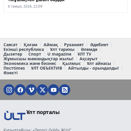
6 тамыз, 2026, 22:09
Саясат
Қоғам
Аймақ
Руханият
Әдебиет
Екінші республика
Ұлт тарихы
Әлемде
Дызетер
Спорт
U magazine
ҰЛТ TV
Жұмысшы мамандықтар жылы!
Ақсауыт
Экономика және бизнес
Қылмыс
Ұлт айнасы
Постtimes
ҰЛТ ОБЪЕКТИВ
Айтылды - орындалды!
Өзекті
Ұлт порталы
Құрылтайшы: «Tengri Gold» ЖШС