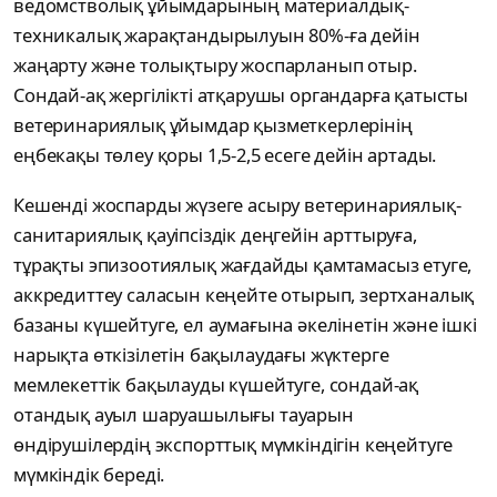
ведомстволық ұйымдарының материалдық-
техникалық жарақтандырылуын 80%-ға дейін
жаңарту және толықтыру жоспарланып отыр.
Сондай-ақ жергілікті атқарушы органдарға қатысты
ветеринариялық ұйымдар қызметкерлерінің
еңбекақы төлеу қоры 1,5-2,5 есеге дейін артады.
Кешенді жоспарды жүзеге асыру ветеринариялық-
санитариялық қауіпсіздік деңгейін арттыруға,
тұрақты эпизоотиялық жағдайды қамтамасыз етуге,
аккредиттеу саласын кеңейте отырып, зертханалық
базаны күшейтуге, ел аумағына әкелінетін және ішкі
нарықта өткізілетін бақылаудағы жүктерге
мемлекеттік бақылауды күшейтуге, сондай-ақ
отандық ауыл шаруашылығы тауарын
өндірушілердің экспорттық мүмкіндігін кеңейтуге
мүмкіндік береді.