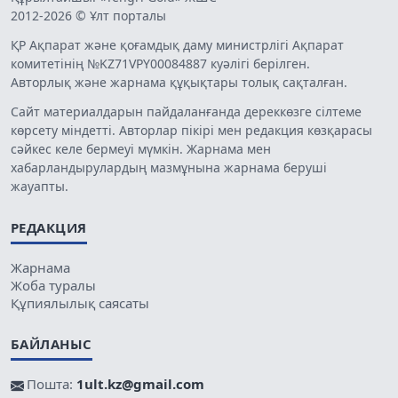
2012-2026 © Ұлт порталы
ҚР Ақпарат және қоғамдық даму министрлігі Ақпарат
комитетінің №KZ71VPY00084887 куәлігі берілген.
Авторлық және жарнама құқықтары толық сақталған.
Сайт материалдарын пайдаланғанда дереккөзге сілтеме
көрсету міндетті. Авторлар пікірі мен редакция көзқарасы
сәйкес келе бермеуі мүмкін. Жарнама мен
хабарландырулардың мазмұнына жарнама беруші
жауапты.
РЕДАКЦИЯ
Жарнама
Жоба туралы
Құпиялылық саясаты
БАЙЛАНЫС
Пошта:
1ult.kz@gmail.com