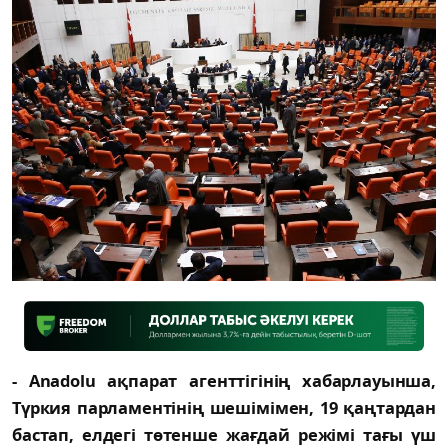
- Anadolu ақпарат агенттігінің хабарлауынша,
Түркия парламентінің шешімімен, 19 қаңтардан
бастап, елдегі төтенше жағдай режімі тағы үш