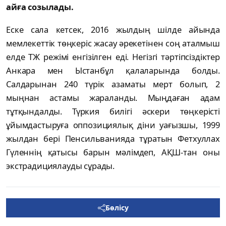
айға созылады.
Еске сала кетсек, 2016 жылдың шілде айында
мемлекеттік төңкеріс жасау әрекетінен соң аталмыш
елде ТЖ режімі енгізілген еді. Негізгі тәртіпсіздіктер
Анкара мен Ыстанбұл қалаларында болды.
Салдарынан 240 түрік азаматы мерт болып, 2
мыңнан астамы жараланды. Мыңдаған адам
тұтқындалды. Түркия билігі әскери төңкерісті
ұйымдастыруға оппозициялық діни уағызшы, 1999
жылдан бері Пенсильванияда тұратын Фетхуллах
Гүленнің қатысы барын мәлімдеп, АҚШ-тан оны
экстрадициялауды сұрады.
Бөлісу