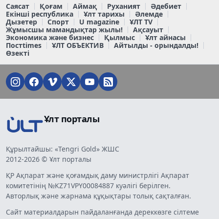
Саясат
Қоғам
Аймақ
Руханият
Әдебиет
Екінші республика
Ұлт тарихы
Әлемде
Дызетер
Спорт
U magazine
ҰЛТ TV
Жұмысшы мамандықтар жылы!
Ақсауыт
Экономика және бизнес
Қылмыс
Ұлт айнасы
Постtimes
ҰЛТ ОБЪЕКТИВ
Айтылды - орындалды!
Өзекті
Ұлт порталы
Құрылтайшы: «Tengri Gold» ЖШС
2012-2026 © Ұлт порталы
ҚР Ақпарат және қоғамдық даму министрлігі Ақпарат
комитетінің №KZ71VPY00084887 куәлігі берілген.
Авторлық және жарнама құқықтары толық сақталған.
Сайт материалдарын пайдаланғанда дереккөзге сілтеме