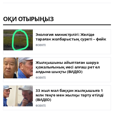
ОҚИ ОТЫРЫҢЫЗ
Экология министрлігі: Желіде
тараған жолбарыстың суреті – фейк
ӨЗЕКТІ
Жылқышыны айыптаған шаруа
қожалығының иесі алғаш рет ел
алдына шықты (ВИДЕО)
ӨЗЕКТІ
33 жыл мал баққан жылқышыға 1
млн теңге мен жылқы тарту етілді
(ВИДЕО)
ӨЗЕКТІ