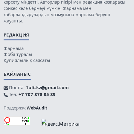
көрсету міндетті. Авторлар пікірі мен редакция көзқарасы
сәйкес келе бермеуі мүмкін. Жарнама мен
хабарландырулардың мазмұнына жарнама беруші
жауапты.
РЕДАКЦИЯ
Жарнама
Жоба туралы
Құпиялылық саясаты
БАЙЛАНЫС
Пошта:
1ult.kz@gmail.com
Тел:
+7 707 878 85 89
Поддержка
WebAudit