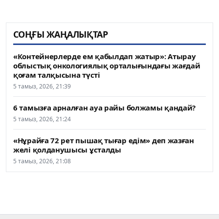
СОҢҒЫ ЖАҢАЛЫҚТАР
«Контейнерлерде ем қабылдап жатыр»: Атырау
облыстық онкологиялық орталығындағы жағдай
қоғам талқысына түсті
5 тамыз, 2026, 21:39
6 тамызға арналған ауа райы болжамы қандай?
5 тамыз, 2026, 21:24
«Нұрайға 72 рет пышақ тығар едім» деп жазған
желі қолданушысы ұсталды
5 тамыз, 2026, 21:08