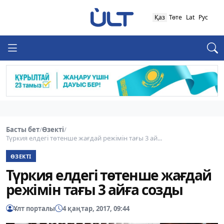
Қаз
Төте
Lat
Рус
Басты бет
/
Өзекті
/
Түркия елдегі төтенше жағдай режімін тағы 3 ай...
ӨЗЕКТІ
Түркия елдегі төтенше жағдай
режімін тағы 3 айға созды
Ұлт порталы
4 қаңтар, 2017, 09:44