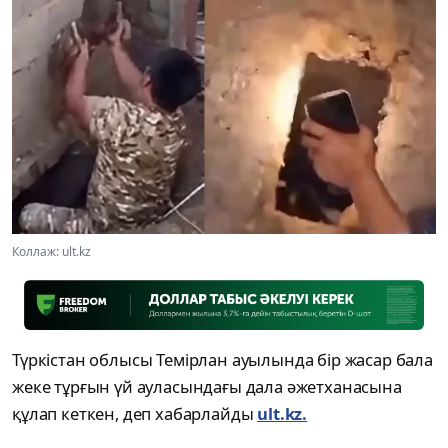
Коллаж: ult.kz
Түркістан облысы Темірлан ауылында бір жасар бала
жеке тұрғын үй ауласындағы дала әжетханасына
құлап кеткен, деп хабарлайды
ult.kz.