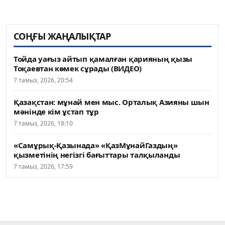
СОҢҒЫ ЖАҢАЛЫҚТАР
Тойда уағыз айтып қамалған қарияның қызы
Тоқаевтан көмек сұрады (ВИДЕО)
7 тамыз, 2026, 20:54
Қазақстан: мұнай мен мыс. Орталық Азияны шын
мәнінде кім ұстап тұр
7 тамыз, 2026, 18:10
«Самұрық-Қазынада» «ҚазМұнайГаздың»
қызметінің негізгі бағыттары талқыланды
7 тамыз, 2026, 17:59