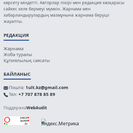
көрсету міндетті. Авторлар пікірі мен редакция көзқарасы
сәйкес келе бермеуі мүмкін. Жарнама мен
хабарландырулардың мазмұнына жарнама беруші
жауапты.
РЕДАКЦИЯ
Жарнама
Жоба туралы
Құпиялылық саясаты
БАЙЛАНЫС
Пошта:
1ult.kz@gmail.com
Тел:
+7 707 878 85 89
Поддержка
WebAudit