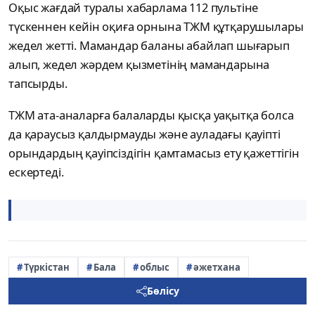
Оқыс жағдай туралы хабарлама 112 пультіне
түскеннен кейін оқиға орнына ТЖМ құтқарушылары
жедел жетті. Мамандар баланы абайлап шығарып
алып, жедел жәрдем қызметінің мамандарына
тапсырды.
ТЖМ ата-аналарға балаларды қысқа уақытқа болса
да қараусыз қалдырмауды және ауладағы қауіпті
орындардың қауіпсіздігін қамтамасыз ету қажеттігін
ескертеді.
Түркістан
Бала
облыс
әжетхана
Бөлісу