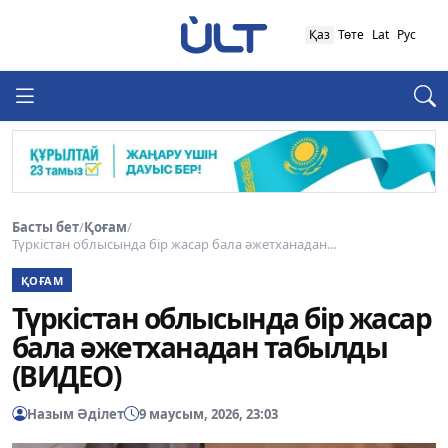
Қаз
Төте
Lat
Рус
Басты бет
/
Қоғам
/
Түркістан облысында бір жасар бала әжетханадан...
ҚОҒАМ
Түркістан облысында бір жасар
бала әжетханадан табылды
(ВИДЕО)
Назым Әділет
9 маусым, 2026, 23:03