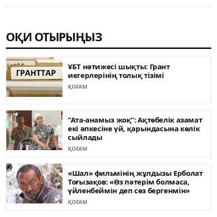
ОҚИ ОТЫРЫҢЫЗ
ҰБТ нәтижесі шықты: Грант
иегерлерінің толық тізімі
ҚОҒАМ
“Ата-анамыз жоқ”: Ақтөбелік азамат
екі әпкесіне үй, қарындасына көлік
сыйлады
ҚОҒАМ
«Шал» фильмінің жұлдызы Ерболат
Тоғызақов: «Өз пәтерім болмаса,
үйленбеймін деп сөз бергенмін»
ҚОҒАМ