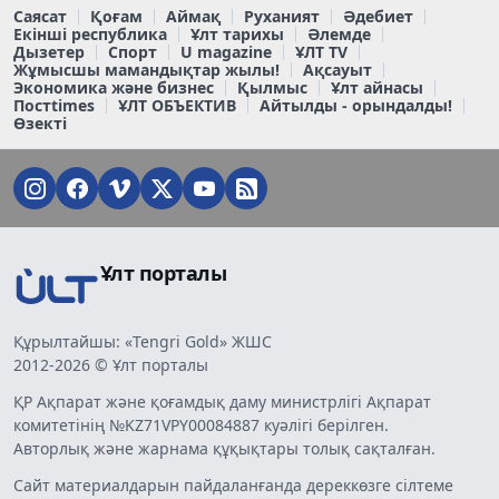
Саясат
Қоғам
Аймақ
Руханият
Әдебиет
Екінші республика
Ұлт тарихы
Әлемде
Дызетер
Спорт
U magazine
ҰЛТ TV
Жұмысшы мамандықтар жылы!
Ақсауыт
Экономика және бизнес
Қылмыс
Ұлт айнасы
Постtimes
ҰЛТ ОБЪЕКТИВ
Айтылды - орындалды!
Өзекті
Ұлт порталы
Құрылтайшы: «Tengri Gold» ЖШС
2012-2026 © Ұлт порталы
ҚР Ақпарат және қоғамдық даму министрлігі Ақпарат
комитетінің №KZ71VPY00084887 куәлігі берілген.
Авторлық және жарнама құқықтары толық сақталған.
Сайт материалдарын пайдаланғанда дереккөзге сілтеме