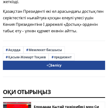
жеткізді.
Қазақстан Президенті екі ел арасындағы достық пен
серіктестікті нығайтуға қосқан елеулі үлесі үшін
Кения Президентіне І дәрежелі «Достық» орденін
табыс ету – үлкен құрмет екенін айтты.
Ақорда
Мемлекет басшысы
Қасым-Жомарт Тоқаев
предизент
Бөлісу
ОҚИ ОТЫРЫҢЫЗ
Елордада Қытай тәжірибесі мен Си