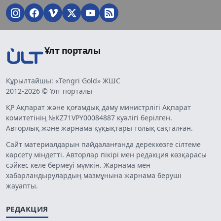
Ұлт порталы
Құрылтайшы: «Tengri Gold» ЖШС
2012-2026 © Ұлт порталы
ҚР Ақпарат және қоғамдық даму министрлігі Ақпарат
комитетінің №KZ71VPY00084887 куәлігі берілген.
Авторлық және жарнама құқықтары толық сақталған.
Сайт материалдарын пайдаланғанда дереккөзге сілтеме
көрсету міндетті. Авторлар пікірі мен редакция көзқарасы
сәйкес келе бермеуі мүмкін. Жарнама мен
хабарландырулардың мазмұнына жарнама беруші
жауапты.
РЕДАКЦИЯ