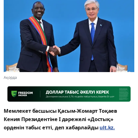
Ақорда
Мемлекет басшысы Қасым-Жомарт Тоқаев
Кения Президентіне І дәрежелі «Достық»
орденін табыс етті, деп хабарлайды
ult.kz.