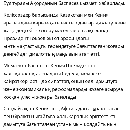
Бұл туралы Ақорданың баспасөз қызметі хабарлады.
Келіссөздер барысында Қазақстан мен Кения
арасындағы қарым-қатынасты одан әрі дамыту және
жаңа деңгейге көтеру мәселелері талқыланды.
Президент Тоқаев екі ел арасындағы
ынтымақтастықты тереңдетуге бағытталған жоғары
деңгейдегі диалогтың маңызын атап өтті.
Мемлекет басшысы Кения Президентін
халықаралық аренадағы беделді мемлекет
қайраткері ретінде сипаттап, оның елді дамытуға
және экономикалық реформаларды жүзеге асыруға
қосқан үлесін жоғары бағалады.
Сондай-ақ ол Кенияның Африкадағы тұрақтылық
пен бірлікті нығайтуға, халықаралық әріптестікті
дамытуға бағытталған ұстанымын қолдайтынын