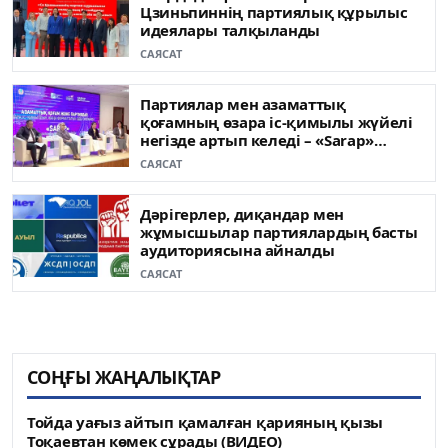
Цзиньпиннің партиялық құрылыс
идеялары талқыланды
САЯСАТ
Партиялар мен азаматтық
қоғамның өзара іс-қимылы жүйелі
негізде артып келеді – «Sarap»
клубының сарапшылары
САЯСАТ
Дәрігерлер, диқандар мен
жұмысшылар партиялардың басты
аудиториясына айналды
САЯСАТ
СОҢҒЫ ЖАҢАЛЫҚТАР
Тойда уағыз айтып қамалған қарияның қызы
Тоқаевтан көмек сұрады (ВИДЕО)