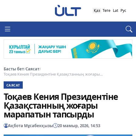
Қаз
Төте
Lat
Рус
Басты бет
/
Саясат
/
Тоқаев Кения Президентіне Қазақстанның жоғары...
САЯСАТ
Тоқаев Кения Президентіне
Қазақстанның жоғары
марапатын тапсырды
Ақбота Мұсабекқызы
20 мамыр, 2026, 14:53