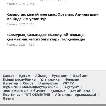
7 тамыз, 2026, 20:54
Қазақстан: мұнай мен мыс. Орталық Азияны шын
мәнінде кім ұстап тұр
7 тамыз, 2026, 18:10
«Самұрық-Қазынада» «ҚазМұнайГаздың»
қызметінің негізгі бағыттары талқыланды
7 тамыз, 2026, 17:59
Саясат
Қоғам
Аймақ
Руханият
Әдебиет
Екінші республика
Ұлт тарихы
Әлемде
Дызетер
Спорт
U magazine
ҰЛТ TV
Жұмысшы мамандықтар жылы!
Ақсауыт
Экономика және бизнес
Қылмыс
Ұлт айнасы
Постtimes
ҰЛТ ОБЪЕКТИВ
Айтылды - орындалды!
Өзекті