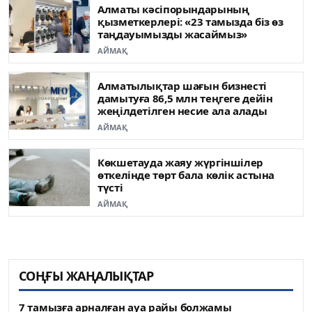
Алматы кәсіпорындарының
қызметкерлері: «23 тамызда біз өз
таңдауымызды жасаймыз»
АЙМАҚ
Алматылықтар шағын бизнесті
дамытуға 86,5 млн теңгеге дейін
жеңілдетілген несие ала алады
АЙМАҚ
Көкшетауда жаяу жүргіншілер
өткелінде төрт бала көлік астына
түсті
АЙМАҚ
СОҢҒЫ ЖАҢАЛЫҚТАР
7 тамызға арналған ауа райы болжамы