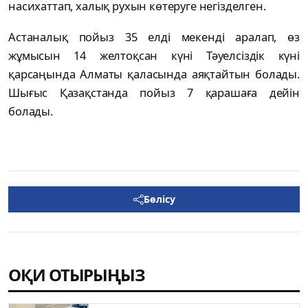
насихаттап, xалық рухын көтеруге негізделген.
Астаналық пойыз 35 елді мекенді аралап, өз
жұмысын 14 желтоқсан күні Тәуелсіздік күні
қарсаңында Алматы қаласында аяқтайтын болады.
Шығыс Қазақстанда пойыз 7 қарашаға дейін
болады.
Бөлісу
ОҚИ ОТЫРЫҢЫЗ