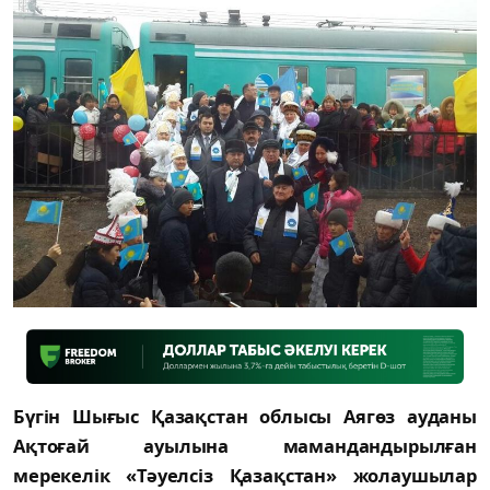
Бүгін Шығыс Қазақстан облысы Аягөз ауданы
Ақтоғай ауылына мамандандырылған
мерекелік «Тәуелсiз Қазақстан» жолаушылар