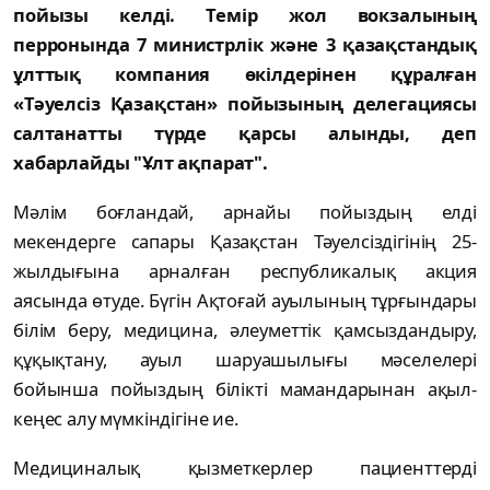
пойызы келді. Темір жол вокзалының
перронында 7 министрлік және 3 қазақстандық
ұлттық компания өкілдерінен құралған
«Тәуелсіз Қазақстан» пойызының делегациясы
салтанатты түрде қарсы алынды, деп
хабарлайды "Ұлт ақпарат".
Мәлім боғландай, арнайы пойыздың елді
мекендерге сапары Қазақстан Тәуелсіздігінің 25-
жылдығына арналған республикалық акция
аясында өтуде. Бүгін Ақтоғай ауылының тұрғындары
білім беру, медицина, әлеуметтік қамсыздандыру,
құқықтану, ауыл шаруашылығы мәселелері
бойынша пойыздың білікті мамандарынан ақыл-
кеңес алу мүмкіндігіне ие.
Медициналық қызметкерлер пациенттерді