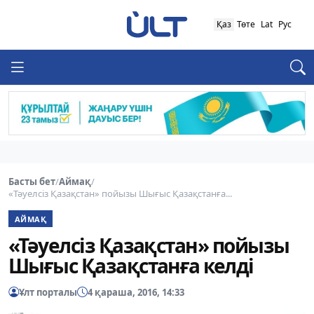
Қаз
Төте
Lat
Рус
Басты бет
/
Аймақ
/
«Тәуелсіз Қазақстан» пойызы Шығыс Қазақстанға...
АЙМАҚ
«Тәуелсіз Қазақстан» пойызы
Шығыс Қазақстанға келді
Ұлт порталы
4 қараша, 2016, 14:33