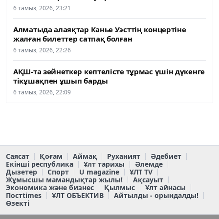
6 тамыз, 2026, 23:21
Алматыда алаяқтар Канье Уэсттің концертіне
жалған билеттер сатпақ болған
6 тамыз, 2026, 22:26
АҚШ-та зейнеткер кептелісте тұрмас үшін дүкенге
тікұшақпен ұшып барды
6 тамыз, 2026, 22:09
Саясат
Қоғам
Аймақ
Руханият
Әдебиет
Екінші республика
Ұлт тарихы
Әлемде
Дызетер
Спорт
U magazine
ҰЛТ TV
Жұмысшы мамандықтар жылы!
Ақсауыт
Экономика және бизнес
Қылмыс
Ұлт айнасы
Постtimes
ҰЛТ ОБЪЕКТИВ
Айтылды - орындалды!
Өзекті