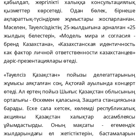
қабылдап, жергілікті халыққа консультациялық
қызметтер көрсетеді. Одан бөлек, бірнеше
ақпараттық-түсіндірме жұмыстары жоспарланған.
Мәселен, Тәуелсіздіктің 25-жылдығына арналған «25
жылдың белестері», «Модель мира и согласия -
бренд Казахстана», «Казахстанская идентичность
как фактор личной ответственности казахстанцев»
дәріс-презентациялары өтеді.
«Тәуелсiз Қазақстан» пойызы делегаттарының
жұмысы аяқталған соң, Ақтоғай ауылында концерт
өтеді. Ал ертең пойыз Шығыс Қазақстан облысының
орталығы - Өскемен қаласына, Защита станциясына
барады. Еске сала кетсек, көлемді республикалық
акцияны Қазақстан халықтар ассамблеясы
ұйымдастырды. Оның мақсаты - егемендік
жылдарындағы ел жетістіктерін, бастамаларын