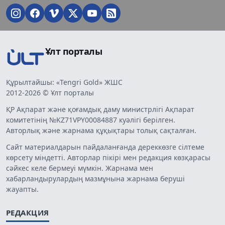
Ұлт порталы
Құрылтайшы: «Tengri Gold» ЖШС
2012-2026 © Ұлт порталы
ҚР Ақпарат және қоғамдық даму министрлігі Ақпарат
комитетінің №KZ71VPY00084887 куәлігі берілген.
Авторлық және жарнама құқықтары толық сақталған.
Сайт материалдарын пайдаланғанда дереккөзге сілтеме
көрсету міндетті. Авторлар пікірі мен редакция көзқарасы
сәйкес келе бермеуі мүмкін. Жарнама мен
хабарландырулардың мазмұнына жарнама беруші
жауапты.
РЕДАКЦИЯ