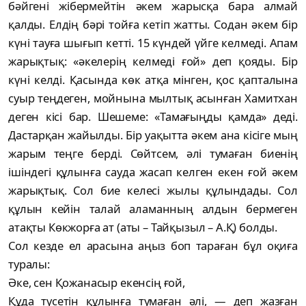
бәйгені жібермейтін әкем жарысқа бара алмай
қалды. Елдің бәрі тойға кетіп жатты. Содан әкем бір
күні тауға шығып кетті. 15 күндей үйге келмеді. Апам
жарықтық: «әкелерің келмеді ғой» деп қояды. Бір
күні келді. Қасында көк атқа мінген, қос қапталына
суыр теңдеген, мойнына мылтық асынған Хамитхан
деген кісі бар. Шешеме: «Тамағыңды қамда» деді.
Дастарқан жайылды. Бір уақытта әкем ана кісіге мың
жарым теңге берді. Сөйтсем, әлі тумаған биенің
ішіндегі құлынға сауда жасап келген екен ғой әкем
жарықтық. Сол бие келесі жылы құлындады. Сол
құлын кейін талай аламанның алдын бермеген
атақты Көкжорға ат (аты – Тайқызыл – А.Қ) болды.
Сол кезде ел арасына аңыз боп тараған бұл оқиға
туралы:
Әке, сен Қожанасыр екенсің ғой,
Құда түсетін құлынға тумаған әлі, — деп жазған