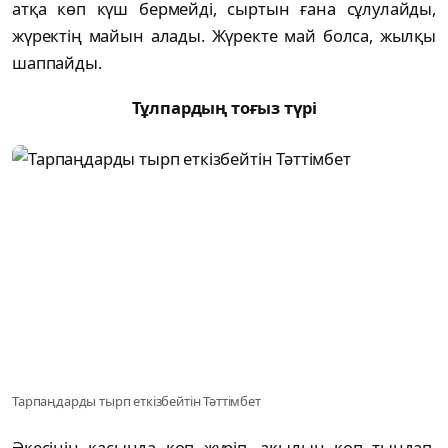
атқа көп күш бермейді, сыртын ғана сұлулайды,
жүректің майын алады. Жүректе май болса, жылқы
шаппайды.
Тұлпардың тоғыз түрі
Тарпаңдарды тырп еткізбейтін Тәттімбет
Әкесінің қасында көп жүріп, ақылын көп тыңдап,