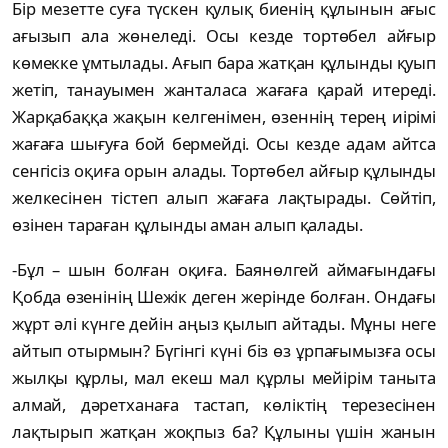
Бір мезетте суға түскен қулық биенің құлынын ағыс
ағызып ала жөнеледі. Осы кезде тортөбел айғыр
көмекке ұмтылады. Ағып бара жатқан құлынды қуып
жетіп, танауымен жанталаса жағаға қарай итереді.
Жарқабаққа жақын келгенімен, өзеннің терең иірімі
жағаға шығуға бой бермейді. Осы кезде адам айтса
сенгісіз оқиға орын алады. Тортөбел айғыр құлынды
желкесінен тістеп алып жағаға лақтырады. Сөйтіп,
өзінен тараған құлынды аман алып қалады.
-Бұл – шын болған оқиға. Баянөлгей аймағындағы
Қобда өзенінің Шежік деген жерінде болған. Ондағы
жұрт әлі күнге дейін аңыз қылып айтады. Мұны неге
айтып отырмын? Бүгінгі күні біз өз ұрпағымызға осы
жылқы құрлы, мал екеш мал құрлы мейірім таныта
алмай, дәретханаға тастап, көліктің терезесінен
лақтырып жатқан жоқпыз ба? Құлыны үшін жанын