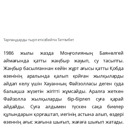
Тарпаңдарды тырп еткізбейтін Тәттімбет
1986 жылы жазда Моңғолияның Баянөлгей
аймағында қатты жаңбыр жауып, су тасыпты.
Жаңбыр басылғаннан кейін жұрт ағысы қатты Қобда
өзенінің аралында қалып қойған жылқыларды
айдап келу үшін Хауанның Файзолласы деген суда
балықша жүзетін жігітті жұмсайды. Аралға жеткен
Файзолла жылқыларды бір-бірлеп суға қарай
айдайды. Суға алдымен түскен сақа биелер
құлындарын қорғаштап, иегінің астына алып, өздері
өзеннің ағыс жағына шығып, жағаға шығып жатады.