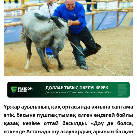
Үржар ауылының қақ ортасында аяғына саптама
етік, басына пұшпақ тымақ киген еңсегей бойлы
қазақ көзіме оттай басылды. «Дәу де болса,
өткенде Астанада шу асаулардың арынын басқан