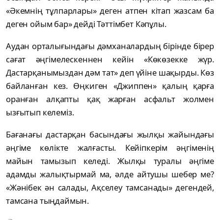
«Әкемнің тұлпарлары» деген атпен кітап жазсам ба
деген ойым бар» дейді Тәттімбет Кәпұлы.
Аудан орталығындағы дәмханалардың бірінде бірер
сағат әңгімелескеннен кейін «Көкөзекке жүр.
Дастарқанымыздан дәм тат» деп үйіне шақырды. Көз
байланған кез. Өңкиген «Джиппен» қалың қарға
оранған алқапты қақ жарған асфальт жолмен
ызғытып келеміз.
Бағанағы дастарқан басындағы жылқы жайындағы
әңгіме көлікте жалғасты. Кейіпкерім әңгіменің
майын тамызып келеді. Жылқы туралы әңгіме
адамды жалықтырмай ма, әлде айтушы шебер ме?
«Жәнібек ән салады, Ақселеу тамсанады» дегендей,
тамсана тыңдаймын.