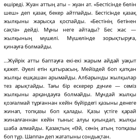
өшіреді. Жуан аттың аты – жуан ат. «Бестісінде белін
шеш» деп қазақ бекер айтпайды. Бестісінде қазақ
жылқыны жарысқа қоспайды. «Бестінің бетінен
сақта» дейді. Мұны неге айтады? Бес жас —
жылқының мүшелі. Мүшелінде зорықтыруға,
қинауға болмайды.
…Жүйрік атты баптауға екі-екі жарым айдай уақыт
қажет. Әуелі етін қатырасың. Мейіздей боп қатқан
жылқы ешқашан арымайды. Албарынды жылқылар
тез арықтайды. Тағы бір ескерер дүние — семіз
жылқыны арқандауға болмайды. Мұндай жылқы
қозғалмай тұрғаннан кейін бүйірдегі қазыны денеге
жинап, топқазы боп қалады. Қазы үстіге қарай
жиналғаннан кейін тыныс алуы қиындап, жылқы
шаба алмайды. Қазақтың «Өй, сенің атың топқазы
боп тұр. Шаппа» деп жататыны сондықтан.