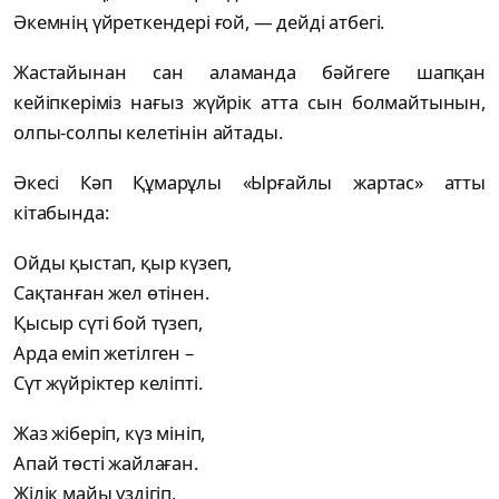
Әкемнің үйреткендері ғой, — дейді атбегі.
Жастайынан сан аламанда бәйгеге шапқан
кейіпкеріміз нағыз жүйрік атта сын болмайтынын,
олпы-солпы келетінін айтады.
Әкесі Кәп Құмарұлы «Ырғайлы жартас» атты
кітабында:
Ойды қыстап, қыр күзеп,
Сақтанған жел өтінен.
Қысыр сүті бой түзеп,
Арда еміп жетілген –
Сүт жүйріктер келіпті.
Жаз жіберіп, күз мініп,
Апай төсті жайлаған.
Жілік майы үздігіп,