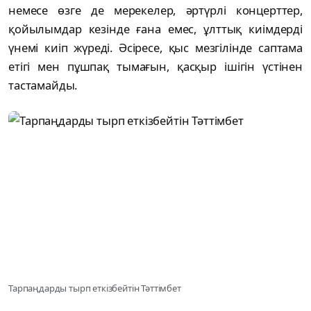
немесе өзге де мерекелер, әртүрлі концерттер,
қойылымдар кезінде ғана емес, ұлттық киімдерді
үнемі киіп жүреді. Әсіресе, қыс мезгілінде саптама
етігі мен пұшпақ тымағын, қасқыр ішігін үстінен
тастамайды.
Тарпаңдарды тырп еткізбейтін Тәттімбет