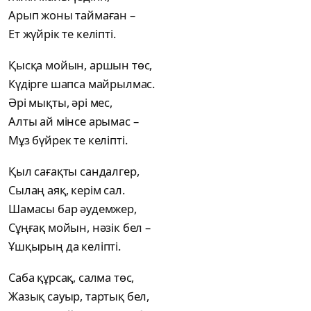
Арып жоны таймаған –
Ет жүйрік те келіпті.
Қысқа мойын, аршын төс,
Күдірге шапса майрылмас.
Әрі мықты, әрі мес,
Алты ай мінсе арымас –
Мұз бүйрек те келіпті.
Қыл сағақты сандалгер,
Сылаң аяқ, керім сал.
Шамасы бар әудемжер,
Сұңғақ мойын, нәзік бел –
Ұшқырың да келіпті.
Саба құрсақ, салма төс,
Жазық сауыр, тартық бел,