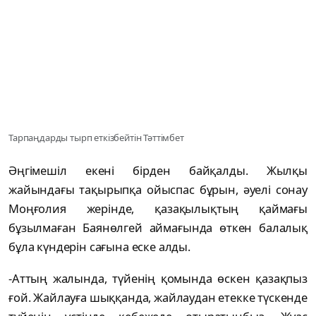
Тарпаңдарды тырп еткізбейтін Тәттімбет
Әңгімешіл екені бірден байқалды. Жылқы
жайындағы тақырыпқа ойыспас бұрын, әуелі сонау
Моңғолия жерінде, қазақылықтың қаймағы
бұзылмаған Баянөлгей аймағында өткен балалық
бұла күндерін сағына еске алды.
-Аттың жалында, түйенің қомында өскен қазақпыз
ғой. Жайлауға шыққанда, жайлаудан етекке түскенде