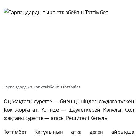
Тарпаңдарды тырп еткізбейтін Тәттімбет
Оң жақтағы суретте — биенің ішіндегі саудаға түскен
Көк жорға ат. Үстінде — Дәулеткерей Кәпұлы. Сол
жақтағы суретте — ағасы Рәшитәлі Кәпұлы
Тәттімбет Кәпұлының атқа деген айрықша