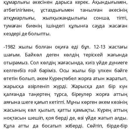
құмарлығы әкесінен дарыса керек. Ақындығымен,
атбегілігімен, ұстаздығымен танылған әкесінің
атқұмарлығы, жылқыжандылығы сонша, тіпті,
тумаған биенің ішіндегі құлынға сауда жасаған
кездері де болыпты.
-1982 жылы болған оқиға еді бұл. 12-13 жастағы
шағым. Байкөл деген көлдің теріскей жағында
отырамыз. Сол көлдің жағасында, киіз үйде дүниеге
келгенбіз ғой бәріміз. Осы жылы бір үлкен бәйге
өтетін болып, әкем Күреңтөбел жорға атын жаратып,
жарысқа әзірленіп жүрді. Жарысқа дәл бір күн
қалғанда таңертең тұрса, біреулер жорға аттың
аяғына шеге қағып кетіпті. Мұны көрген әкем көзінің
жасының көл қылып, қатты қамықты. Күрең аттың
ноқтасын шешіп, қоя берді де, өзі үйде жатып алды.
Құла атты да босатып жіберді. Сөйтіп, бірде-бір