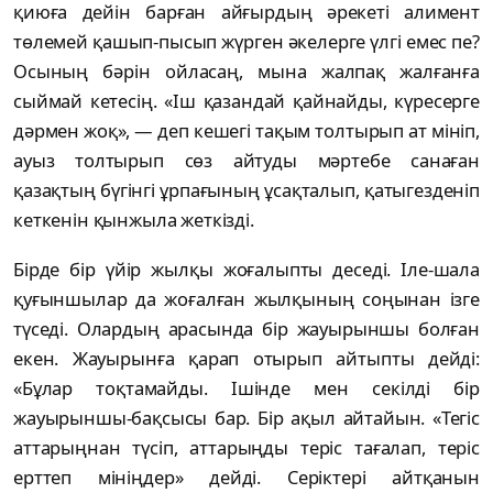
қиюға дейін барған айғырдың әрекеті алимент
төлемей қашып-пысып жүрген әкелерге үлгі емес пе?
Осының бәрін ойласаң, мына жалпақ жалғанға
сыймай кетесің. «Іш қазандай қайнайды, күресерге
дәрмен жоқ», — деп кешегі тақым толтырып ат мініп,
ауыз толтырып сөз айтуды мәртебе санаған
қазақтың бүгінгі ұрпағының ұсақталып, қатыгезденіп
кеткенін қынжыла жеткізді.
Бірде бір үйір жылқы жоғалыпты деседі. Іле-шала
қуғыншылар да жоғалған жылқының соңынан ізге
түседі. Олардың арасында бір жауырыншы болған
екен. Жауырынға қарап отырып айтыпты дейді:
«Бұлар тоқтамайды. Ішінде мен секілді бір
жауырыншы-бақсысы бар. Бір ақыл айтайын. «Тегіс
аттарыңнан түсіп, аттарыңды теріс тағалап, теріс
ерттеп мініңдер» дейді. Серіктері айтқанын