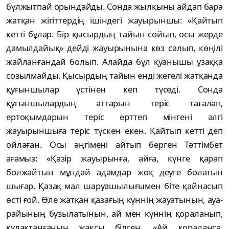
бұлжытпай орындайды. Сонда жылқыны айдап бара
жатқан жігіттердің ішіндегі жауырыншы: «Қайтып
кетті бұлар. Бір қысырдың тайын сойып, осы жерде
дамылдайық» дейді жауырынына көз салып, көңілі
жайланғандай болып. Алайда бұл қуанышы ұзаққа
созылмайды. Қысырдың тайын енді жегелі жатқанда
қуғыншылар үстінен кеп түседі. Сонда
қуғыншылардың аттарын теріс тағалап,
ертоқымдарын теріс ерттеп мінгені әлгі
жауырыншыға теріс түскен екен. Қайтып кетті деп
ойлаған. Осы әңгімені айтып берген Тәттімбет
ағамыз: «Қазір жауырынға, айға, күнге қарап
болжайтын мұндай адамдар жоқ деуге болатын
шығар. Қазақ мал шаруашылығымен біте қайнасып
өсті ғой. Өле жатқан қазағың күннің жауатынын, ауа-
райының бұзылатынын, ай мен күннің қораланып,
құлақтанғанын жақсы білген. «Ай қораланса,