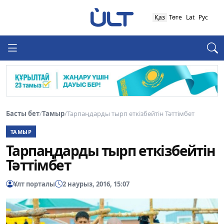
Қаз
Төте
Lat
Рус
Басты бет
/
Тамыр
/
Тарпаңдарды тырп еткізбейтін Тәттімбет
ТАМЫР
Тарпаңдарды тырп еткізбейтін
Тәттімбет
Ұлт порталы
2 наурыз, 2016, 15:07