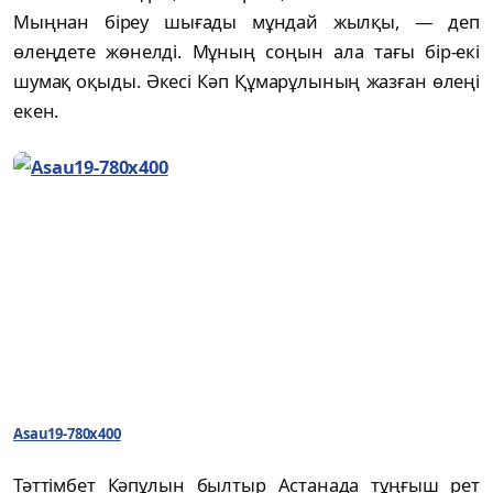
Мыңнан біреу шығады мұндай жылқы, — деп
өлеңдете жөнелді. Мұның соңын ала тағы бір-екі
шумақ оқыды. Әкесі Кәп Құмарұлының жазған өлеңі
екен.
Asau19-780x400
Тәттімбет Кәпұлын былтыр Астанада тұңғыш рет