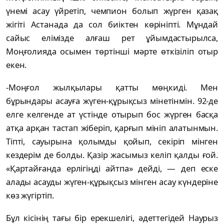
үнемі асау үйретіп, чемпион болып жүрген қазақ
жігіті Астанада да сол биіктен көрініпті. Мұндай
сайыс елімізде алғаш рет ұйымдастырылса,
Моңғолияда осымен төртінші мәрте өткізіліп отыр
екен.
-Моңғол жылқылары қатты мөңкиді. Мен
бұрындары асауға жүген-құрықсыз мінетінмін. 92-де
елге келгенде ат үстінде отырып бос жүрген басқа
атқа арқан тастап жіберіп, қарғып мініп алатынмын.
Тіпті, сауырына қолымды қойып, секіріп мінген
кездерім де болды. Қазір жасымыз келіп қалды ғой.
«Қартайғанда ерлігіңді айтпа» дейді, — деп еске
алады асауды жүген-құрықсыз мінген асау күндеріне
көз жүгіртіп.
Бұл кісінің тағы бір ерекшелігі, әдеттегідей Наурыз