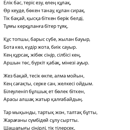
Елік бас, теріс езу, елең құлақ,
Өр кеуде, бөкен танау, құлан сирақ.
Тік бақай, қысқа біткен берік белді,
Тұяғы керқұланға бітер тұяқ.
Құс топшы, барыс сүбе, жылан бауыр,
Бота көз, күдір жота, биік сауыр.
Кең құрсақ, жібек сіңір, сілбісі кең,
Аршын төс, бүркіт қабақ, мінезі ауыр.
Жез бақай, тесік өкпе, алма мойын,
Кең сағақты, серке сан, желкесі ойдым.
Білеуленіп бұлшық ет бөлек біткен,
Арасы алшақ жатыр қалғабайдың.
Тар мықынды, тартық жон, талтақ бұтты,
Жарағаны сүмбідей сұлу сыртты.
Шашалығы сіңірлі, тік тілерсек,