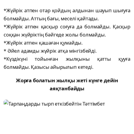
*Жүйрік атпен отар қойдың алдынан шауып шығуға
болмайды. Аттың бағы, меселі қайтады.
*Жүйрік атпен қасқыр соғуға да болмайды. Қасқыр
соққан жүйріктің бәйгеде жолы болмайды.
*Жүйрік атпен қашаған қумайды.
* Әйел адамды жүйрік атқа мінгізбейді.
*Күздікүні тойынған жылқыны қатты қууға
болмайды. Қазысы айырылып кетеді.
Жорға болатын жылқы жеті күнге дейін
аяқтанбайды