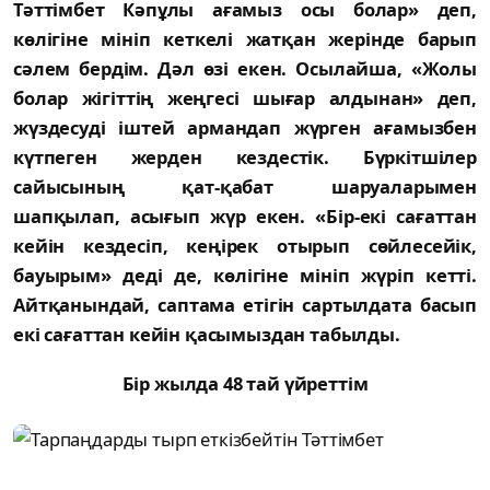
Тәттімбет Кәпұлы ағамыз осы болар» деп,
көлігіне мініп кеткелі жатқан жерінде барып
сәлем бердім. Дәл өзі екен. Осылайша, «Жолы
болар жігіттің жеңгесі шығар алдынан» деп,
жүздесуді іштей армандап жүрген ағамызбен
күтпеген жерден кездестік. Бүркітшілер
сайысының қат-қабат шаруаларымен
шапқылап, асығып жүр екен. «Бір-екі сағаттан
кейін кездесіп, кеңірек отырып сөйлесейік,
бауырым» деді де, көлігіне мініп жүріп кетті.
Айтқанындай, саптама етігін сартылдата басып
екі сағаттан кейін қасымыздан табылды.
Бір жылда 48 тай үйреттім