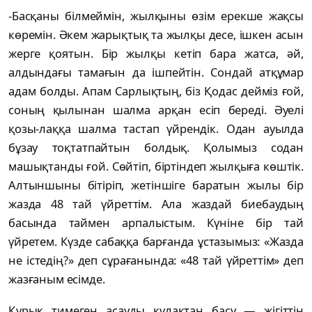
-Басқаны білмеймін, жылқыны өзім ерекше жақсы
көремін. Әкем жарықтық та жылқы десе, ішкен асын
жерге қоятын. Бір жылқы кетіп бара жатса, әй,
алдындағы тамағын да ішпейтін. Сондай атқұмар
адам болды. Апам Сарлықтың, біз Қодас дейміз ғой,
соның қылынан шалма арқан есіп береді. Әуелі
қозы-лаққа шалма тастап үйрендік. Одан ауылда
бұзау тоқтатпайтын болдық. Қолымыз содан
машықтанды ғой. Сөйтіп, біртіндеп жылқыға көштік.
Алтыншыны бітіріп, жетіншіге баратын жылы бір
жазда 48 тай үйреттім. Ала жаздай биебаудың
басында таймен арпалыстым. Күніне бір тай
үйретем. Күзде сабаққа барғанда ұстазымыз: «Жазда
не істедің?» деп сұрағанында: «48 тай үйреттім» деп
жазғаным есімде.
Құрық тимеген асауды құлақтан басу — жігіттің