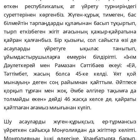
өткен республикалық ат үйрету турниріндегі
суреттерінен көргенбіз. Жүген-құрық тимеген, бас
білмейтін тарпаңдарды құлағынан басып тұқыртып,
тырп еткізбеген жігіт ағасының қажыр-қайратына
қайран қалғанбыз. Бір қызығы, сол сайыста өзі де
асауларды үйретуге ықылас танытып,
ұйымдастырушыларға емеурін білдіріпті. «Інім
Дәулеткерей мен Рамазан Сәттібаев екеуі: «Ей,
Тәттімбет, жасың болса 45-ке келді. Ұят қой
мынауың» деген соң райымнан қайттым. Әйтпесе
қорқып тұрған мен жоқ. Әмбе әлгілер тақымға да
толмайды екен» дейді 46 жасқа келсе де, қайраты
қайтпаған ағамыз миығынан күліп.
Шу асауларды жүген-құрықсыз, ер-тұрмансыз
үйреткен сайысқа Моңғолиядан да жігіттер келіпті.
Моңғолияның ішкі өлкесіне, Ұланбатырға барып,