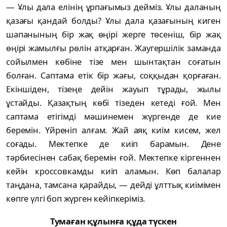
— Ұлы дала елінің ұрпағымыз дейміз. Ұлы даланың
қазағы қандай болды? Ұлы дала қазағының киген
шапанының бір жақ өңірі жерге төсеніш, бір жақ
өңірі жамылғы рөлін атқарған. Жаугершілік заманда
сойылмен көбіне тізе мен шынтақтан соғатын
болған. Саптама етік бір жағы, соққыдан қорғаған.
Екіншіден, тізеңе дейін жауып тұрады, жылы
ұстайды. Қазақтың көбі тізеден кетеді ғой. Мен
саптама етігімді мәшинемен жүргенде де кие
беремін. Үйреніп алғам. Жай аяқ киім кисем, жел
соғады. Мектепке де киіп барамын. Дене
тәрбиесінен сабақ беремін ғой. Мектепке кіргеннен
кейін кроссовкамды киіп аламын. Көп балалар
таңдана, тамсана қарайды, — дейді ұлттық киімімен
көпге үлгі боп жүрген кейіпкеріміз.
Тумаған құлынға құда түскен