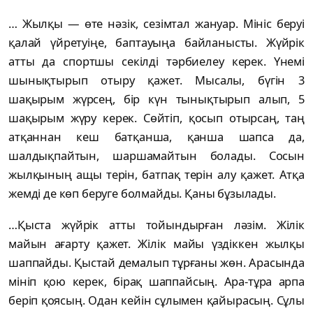
… Жылқы — өте нәзік, сезімтал жануар. Мініс беруі
қалай үйретуіңе, баптауыңа байланысты. Жүйрік
атты да спортшы секілді тәрбиелеу керек. Үнемі
шынықтырып отыру қажет. Мысалы, бүгін 3
шақырым жүрсең, бір күн тынықтырып алып, 5
шақырым жүру керек. Сөйтіп, қосып отырсаң, таң
атқаннан кеш батқанша, қанша шапса да,
шалдықпайтын, шаршамайтын болады. Сосын
жылқының ащы терін, батпақ терін алу қажет. Атқа
жемді де көп беруге болмайды. Қаны бұзылады.
…Қыста жүйрік атты тойындырған ләзім. Жілік
майын ағарту қажет. Жілік майы үздіккен жылқы
шаппайды. Қыстай демалып тұрғаны жөн. Арасында
мініп қою керек, бірақ шаппайсың. Ара-тұра арпа
беріп қоясың. Одан кейін сұлымен қайырасың. Сұлы