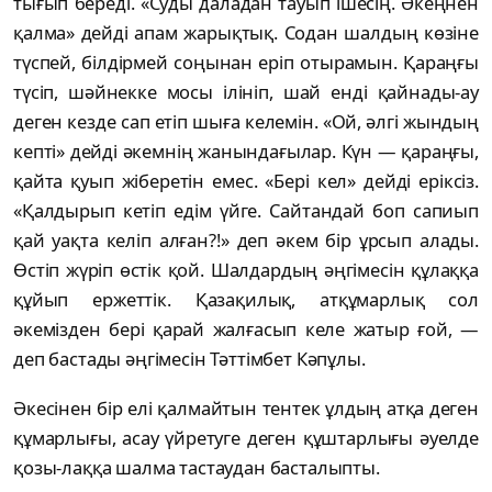
тығып береді. «Суды даладан тауып ішесің. Әкеңнен
қалма» дейді апам жарықтық. Содан шалдың көзіне
түспей, білдірмей соңынан еріп отырамын. Қараңғы
түсіп, шәйнекке мосы ілініп, шай енді қайнады-ау
деген кезде сап етіп шыға келемін. «Ой, әлгі жындың
кепті» дейді әкемнің жанындағылар. Күн — қараңғы,
қайта қуып жіберетін емес. «Бері кел» дейді еріксіз.
«Қалдырып кетіп едім үйге. Сайтандай боп сапиып
қай уақта келіп алған?!» деп әкем бір ұрсып алады.
Өстіп жүріп өстік қой. Шалдардың әңгімесін құлаққа
құйып ержеттік. Қазақилық, атқұмарлық сол
әкемізден бері қарай жалғасып келе жатыр ғой, —
деп бастады әңгімесін Тәттімбет Кәпұлы.
Әкесінен бір елі қалмайтын тентек ұлдың атқа деген
құмарлығы, асау үйретуге деген құштарлығы әуелде
қозы-лаққа шалма тастаудан басталыпты.