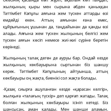
жылқының қыры мен сырына әбден қаныққан
Тәттімбет Кәпұлы аяғына жем түскен аттарды өзі
емдейді екен. Аттың аяғынан ғана емес,
құйрығының ұшынан да, таңдайынан да қанды өзі
алады. Аяғына жем түскен жылқының белгісі жем
түскен аяғын көсіп немесе жиі-жиі сүріне беретін
көрінеді.
Жылқының талақ деген де ауруы бар. Ондай кезде
жылқының көкбауырына сыртынан біз шаншу
керек. Тәттімбет Кәпұлының айтуынша, аттың
көкбауыры оң жақта, биенікі сол жақта болады.
-Қазақ сиырға ашуланған кезде «қарасан келгір»,
жылқыға «талағың түскір» деп қарғап жатады. Талақ
болған жылқының көкбауыры ісініп кетеді. Біз
шансысаң, аман қалады. Мен шанши аламын.