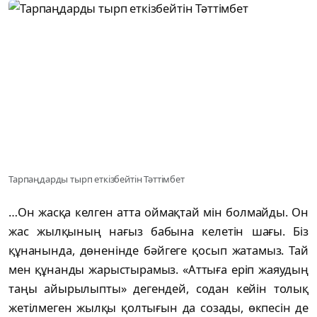
Тарпаңдарды тырп еткізбейтін Тәттімбет
…Он жасқа келген атта оймақтай мін болмайды. Он
жас жылқының нағыз бабына келетін шағы. Біз
құнанында, дөненінде бәйгеге қосып жатамыз. Тай
мен құнанды жарыстырамыз. «Аттыға еріп жаяудың
таңы айырылыпты» дегендей, содан кейін толық
жетілмеген жылқы қолтығын да созады, өкпесін де