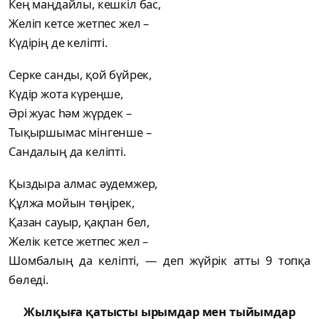
Кең маңдайлы, кешкіл бас,
Желіп кетсе жетпес жел –
Күдірің де келіпті.
Серке санды, қой бүйрек,
Күдір жота күреңше,
Әрі жуас һәм жүрдек –
Тықыршымас мінгенше –
Сандалың да келіпті.
Қыздыра алмас әудемжер,
Құлжа мойын төңірек,
Қазан сауыр, қақпан бел,
Желік кетсе жетпес жел –
Шомбалың да келіпті, — деп жүйрік атты 9 топқа
бөледі.
Жылқыға қатысты ырымдар мен тыйымдар