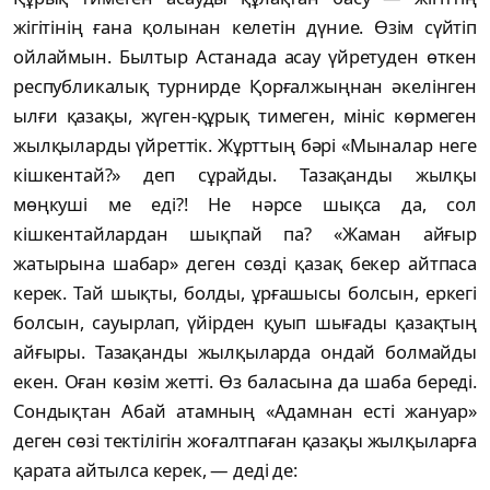
жігітінің ғана қолынан келетін дүние. Өзім сүйтіп
ойлаймын. Былтыр Астанада асау үйретуден өткен
республикалық турнирде Қорғалжыңнан әкелінген
ылғи қазақы, жүген-құрық тимеген, мініс көрмеген
жылқыларды үйреттік. Жұрттың бәрі «Мыналар неге
кішкентай?» деп сұрайды. Тазақанды жылқы
мөңкуші ме еді?! Не нәрсе шықса да, сол
кішкентайлардан шықпай па? «Жаман айғыр
жатырына шабар» деген сөзді қазақ бекер айтпаса
керек. Тай шықты, болды, ұрғашысы болсын, еркегі
болсын, сауырлап, үйірден қуып шығады қазақтың
айғыры. Тазақанды жылқыларда ондай болмайды
екен. Оған көзім жетті. Өз баласына да шаба береді.
Сондықтан Абай атамның «Адамнан есті жануар»
деген сөзі тектілігін жоғалтпаған қазақы жылқыларға
қарата айтылса керек, — деді де: