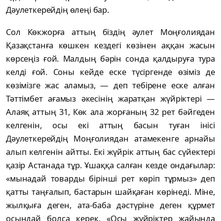
Дәулеткерейдің өлеңі бар.
Сол Көкжорға аттың біздің әулет Моңғолиядан
Қазақстанға көшкен кездегі көзінен аққан жасын
көрсеңіз ғой. Малдың бәрін сонда қалдыруға тура
келді ғой. Соны кейде еске түсіргенде өзіміз де
көзімізге жас аламыз, — деп тебірене еске алған
Тәттімбет ағамыз әкесінің жаратқан жүйріктері —
Алаяқ аттың 31, Көк ала жорғаның 32 рет бәйгеден
келгенін, осы екі аттың басын туған інісі
Дәулеткерейдің Моңғолиядан атамекенге арнайы
алып келгенін айтты. Екі жүйрік аттың бас сүйектері
қазір Астанада тұр. Ұшаққа салған кезде ондағылар:
«мынадай товарды бірінші рет көріп тұрмыз» деп
қатты таңғалып, бастарын шайқаған көрінеді. Міне,
жылқыға деген, ата-баба дәстүріне деген құрмет
осындай болса керек. «Осы жүйріктер жайында