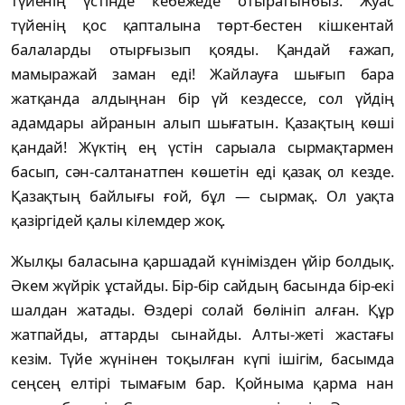
түйенің үстінде кебежеде отыратынбыз. Жуас
түйенің қос қапталына төрт-бестен кішкентай
балаларды отырғызып қояды. Қандай ғажап,
мамыражай заман еді! Жайлауға шығып бара
жатқанда алдыңнан бір үй кездессе, сол үйдің
адамдары айранын алып шығатын. Қазақтың көші
қандай! Жүктің ең үстін сарыала сырмақтармен
басып, сән-салтанатпен көшетін еді қазақ ол кезде.
Қазақтың байлығы ғой, бұл — сырмақ. Ол уақта
қазіргідей қалы кілемдер жоқ.
Жылқы баласына қаршадай күнімізден үйір болдық.
Әкем жүйрік ұстайды. Бір-бір сайдың басында бір-екі
шалдан жатады. Өздері солай бөлініп алған. Құр
жатпайды, аттарды сынайды. Алты-жеті жастағы
кезім. Түйе жүнінен тоқылған күпі ішігім, басымда
сеңсең елтірі тымағым бар. Қойныма қарма нан