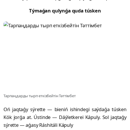
Týmaǵan qulynǵa quda túsken
Тарпаңдарды тырп еткізбейтін Тәттімбет
Oń jaqtaǵy sýrette — bieniń ishindegi saýdaǵa túsken
Kók jorǵa at. Ústinde — Dáýletkerei Kápuly. Sol jaqtaǵy
sýrette — aǵasy Ráshitáli Kápuly