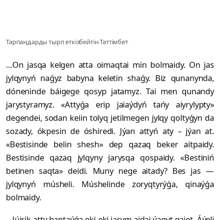
Тарпаңдарды тырп еткізбейтін Тәттімбет
…On jasqa kelgen atta oimaqtai min bolmaidy. On jas
jylqynyń naǵyz babyna keletin shaǵy. Biz qunanynda,
dóneninde báigege qosyp jatamyz. Tai men qunandy
jarystyramyz. «Attyǵa erip jaiaýdyń tańy aiyrylypty»
degendei, sodan keiin tolyq jetilmegen jylqy qoltyǵyn da
sozady, ókpesin de óshiredi. Jýan attyń aty – jýan at.
«Bestisinde belin shesh» dep qazaq beker aitpaidy.
Bestisinde qazaq jylqyny jarysqa qospaidy. «Bestiniń
betinen saqta» deidi. Muny nege aitady? Bes jas —
jylqynyń músheli. Múshelinde zoryqtyrýǵa, qinaýǵa
bolmaidy.
…Júirik atty baptaýǵa eki-eki jarym aidai ýaqyt qajet. Áýeli