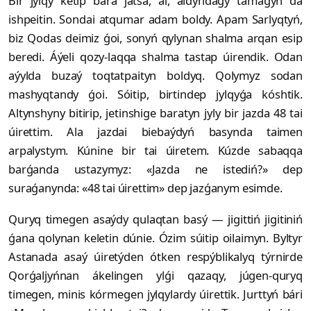
Bir jylqy ketip bara jatsa, ái, aldyndaǵy tamaǵyn da
ishpeitin. Sondai atqumar adam boldy. Apam Sarlyqtyń,
biz Qodas deimiz ǵoi, sonyń qylynan shalma arqan esip
beredi. Áýeli qozy-laqqa shalma tastap úirendik. Odan
aýylda buzaý toqtatpaityn boldyq. Qolymyz sodan
mashyqtandy ǵoi. Sóitip, birtindep jylqyǵa kóshtik.
Altynshyny bitirip, jetinshige baratyn jyly bir jazda 48 tai
úirettim. Ala jazdai biebaýdyń basynda taimen
arpalystym. Kúnine bir tai úiretem. Kúzde sabaqqa
barǵanda ustazymyz: «Jazda ne istediń?» dep
suraǵanynda: «48 tai úirettim» dep jazǵanym esimde.
Quryq timegen asaýdy qulaqtan basý — jigittiń jigitiniń
ǵana qolynan keletin dúnie. Ózim súitip oilaimyn. Byltyr
Astanada asaý úiretýden ótken respýblikalyq týrnirde
Qorǵaljyńnan ákelingen ylǵi qazaqy, júgen-quryq
timegen, minis kórmegen jylqylardy úirettik. Jurttyń bári