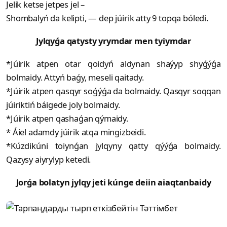
Jelik ketse jetpes jel –
Shombalyń da kelipti, — dep júirik atty 9 topqa bóledi.
Jylqyǵa qatysty yrymdar men tyiymdar
*Júirik atpen otar qoidyń aldynan shaýyp shyǵýǵa
bolmaidy. Attyń baǵy, meseli qaitady.
*Júirik atpen qasqyr soǵýǵa da bolmaidy. Qasqyr soqqan
júiriktiń báigede joly bolmaidy.
*Júirik atpen qashaǵan qýmaidy.
* Áiel adamdy júirik atqa mingizbeidi.
*Kúzdikúni toiynǵan jylqyny qatty qýýǵa bolmaidy.
Qazysy aiyrylyp ketedi.
Jorǵa bolatyn jylqy jeti kúnge deiin aiaqtanbaidy