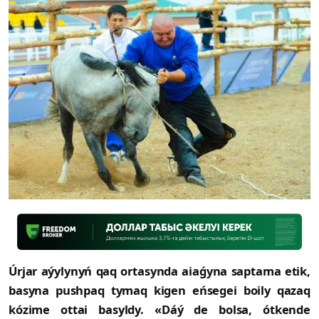
Úrjar aýylynyń qaq ortasynda aiaǵyna saptama etik,
basyna pushpaq tymaq kigen eńsegei boily qazaq
kózime ottai basyldy. «Dáý de bolsa, ótkende