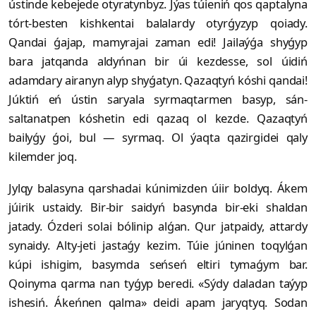
ústinde kebejede otyratynbyz. Jýas túieniń qos qaptalyna
tórt-besten kishkentai balalardy otyrǵyzyp qoiady.
Qandai ǵajap, mamyrajai zaman edi! Jailaýǵa shyǵyp
bara jatqanda aldyńnan bir úi kezdesse, sol úidiń
adamdary airanyn alyp shyǵatyn. Qazaqtyń kóshi qandai!
Júktiń eń ústin saryala syrmaqtarmen basyp, sán-
saltanatpen kóshetin edi qazaq ol kezde. Qazaqtyń
bailyǵy ǵoi, bul — syrmaq. Ol ýaqta qazirgidei qaly
kilemder joq.
Jylqy balasyna qarshadai kúnimizden úiir boldyq. Ákem
júirik ustaidy. Bir-bir saidyń basynda bir-eki shaldan
jatady. Ózderi solai bólinip alǵan. Qur jatpaidy, attardy
synaidy. Alty-jeti jastaǵy kezim. Túie júninen toqylǵan
kúpi ishigim, basymda seńseń eltiri tymaǵym bar.
Qoinyma qarma nan tyǵyp beredi. «Sýdy daladan taýyp
ishesiń. Ákeńnen qalma» deidi apam jaryqtyq. Sodan