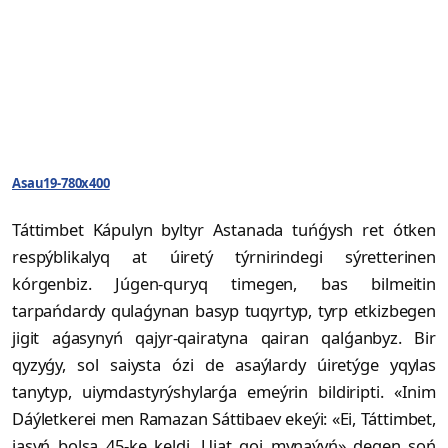
Asau19-780x400
Táttimbet Kápulyn byltyr Astanada tuńǵysh ret ótken
respýblikalyq at úiretý týrnirindegi sýretterinen
kórgenbiz. Júgen-quryq timegen, bas bilmeitin
tarpańdardy qulaǵynan basyp tuqyrtyp, tyrp etkizbegen
jigit aǵasynyń qajyr-qairatyna qairan qalǵanbyz. Bir
qyzyǵy, sol saiysta ózi de asaýlardy úiretýge yqylas
tanytyp, uiymdastyrýshylarǵa emeýrin bildiripti. «Inim
Dáýletkerei men Ramazan Sáttibaev ekeýi: «Ei, Táttimbet,
jasyń bolsa 45-ke keldi. Uiat qoi mynaýyń» degen soń