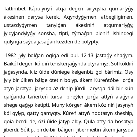
Táttimbet Kápulynyń atqa degen airyqsha qumarlyǵy
ákesinen darysa kerek. Aqyndyǵymen, atbegiligimen,
ustazdyǵymen tanylǵan ákesiniń atqumarlyǵy,
jylqyjandylyǵy sonsha, tipti, týmaǵan bieniń ishindegi
qulynǵa saýda jasaǵan kezderi de bolypty.
-1982 jyly bolǵan oqiǵa edi bul. 12-13 jastaǵy shaǵym.
Baikól degen kóldiń teriskei jaǵynda otyramyz. Sol kóldiń
jaǵasynda, kiiz úide dúniege kelgenbiz ǵoi bárimiz. Osy
jyly bir úlken báige ótetin bolyp, ákem Kúreńtóbel jorǵa
atyn jaratyp, jarysqa ázirlenip júrdi. Jarysqa dál bir kún
qalǵanda tańerteń tursa, bireýler jorǵa attyń aiaǵyna
shege qaǵyp ketipti. Muny kórgen ákem kóziniń jasynyń
kól qylyp, qatty qamyqty. Kúreń attyń noqtasyn sheship,
qoia berdi de, ózi úide jatyp aldy. Qula atty da bosatyp
jiberdi. Sóitip, birde-bir báigeni jibermeitin ákem jarysqa