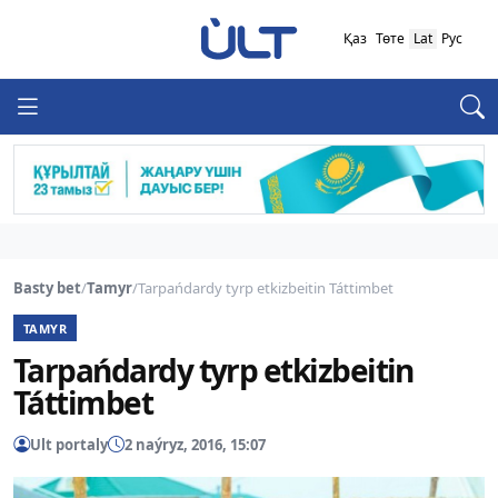
Қаз
Төте
Lat
Рус
Basty bet
/
Tamyr
/
Tarpańdardy tyrp etkizbeitin Táttimbet
TAMYR
Tarpańdardy tyrp etkizbeitin
Táttimbet
Ult portaly
2 naýryz, 2016, 15:07