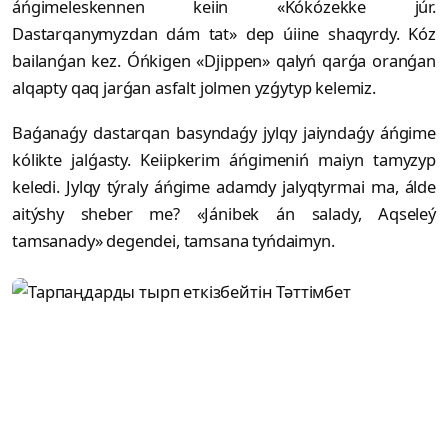
áńgimeleskennen keiin «Kókózekke júr.
Dastarqanymyzdan dám tat» dep úiine shaqyrdy. Kóz
bailanǵan kez. Óńkigen «Djippen» qalyń qarǵa oranǵan
alqapty qaq jarǵan asfalt jolmen yzǵytyp kelemiz.
Baǵanaǵy dastarqan basyndaǵy jylqy jaiyndaǵy áńgime
kólikte jalǵasty. Keiipkerim áńgimeniń maiyn tamyzyp
keledi. Jylqy týraly áńgime adamdy jalyqtyrmai ma, álde
aitýshy sheber me? «Jánibek án salady, Aqseleý
tamsanady» degendei, tamsana tyńdaimyn.