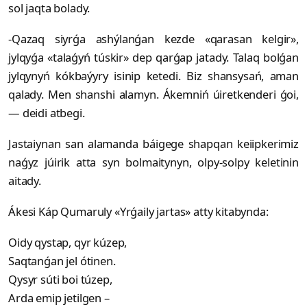
sol jaqta bolady.
-Qazaq siyrǵa ashýlanǵan kezde «qarasan kelgir»,
jylqyǵa «talaǵyń túskir» dep qarǵap jatady. Talaq bolǵan
jylqynyń kókbaýyry isinip ketedi. Biz shansysań, aman
qalady. Men shanshi alamyn. Ákemniń úiretkenderi ǵoi,
— deidi atbegi.
Jastaiynan san alamanda báigege shapqan keiipkerimiz
naǵyz júirik atta syn bolmaitynyn, olpy-solpy keletinin
aitady.
Ákesi Káp Qumaruly «Yrǵaily jartas» atty kitabynda:
Oidy qystap, qyr kúzep,
Saqtanǵan jel ótinen.
Qysyr súti boi túzep,
Arda emip jetilgen –