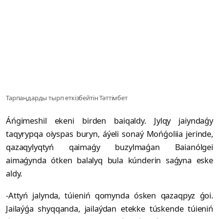
Тарпаңдарды тырп еткізбейтін Тәттімбет
Áńgimeshil ekeni birden baiqaldy. Jylqy jaiyndaǵy
taqyrypqa oiyspas buryn, áýeli sonaý Mońǵoliia jerinde,
qazaqylyqtyń qaimaǵy buzylmaǵan Baianólgei
aimaǵynda ótken balalyq bula kúnderin saǵyna eske
aldy.
-Attyń jalynda, túieniń qomynda ósken qazaqpyz ǵoi.
Jailaýǵa shyqqanda, jailaýdan etekke túskende túieniń