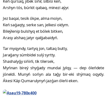
Keń qursaq, jibek sińir, silbisi keń,
Arshyn tós, búrkit qabaq, minezi aýyr.
Jez baqai, tesik ókpe, alma moiyn,
Keń saǵaqty, serke san, jelkesi oidym.
Bileýlenip bulshyq et bólek bitken,
Arasy alshaq jatyr qalǵabaidyń.
Tar myqyndy, tartyq jon, taltaq butty,
Jaraǵany súmbidei sulý syrtty.
Shashalyǵy sińirli, tik tilersek,
Myńnan bireý shyǵady mundai jylqy, — dep óleńdete
jóneldi. Munyń sońyn ala taǵy bir-eki shýmaq oqydy.
Ákesi Káp Qumarulynyń jazǵan óleńi eken.