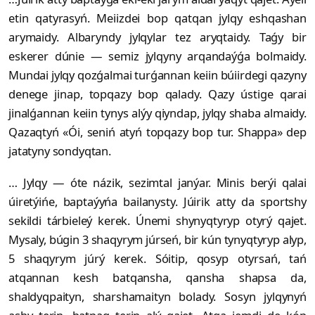
etin qatyrasyń. Meiizdei bop qatqan jylqy eshqashan
arymaidy. Albaryndy jylqylar tez aryqtaidy. Taǵy bir
eskerer dúnie — semiz jylqyny arqandaýǵa bolmaidy.
Mundai jylqy qozǵalmai turǵannan keiin búiirdegi qazyny
denege jinap, topqazy bop qalady. Qazy ústige qarai
jinalǵannan keiin tynys alýy qiyndap, jylqy shaba almaidy.
Qazaqtyń «Ói, seniń atyń topqazy bop tur. Shappa» dep
jatatyny sondyqtan.
… Jylqy — óte názik, sezimtal janýar. Minis berýi qalai
úiretýińe, baptaýyńa bailanysty. Júirik atty da sportshy
sekildi tárbieleý kerek. Únemi shynyqtyryp otyrý qajet.
Mysaly, búgin 3 shaqyrym júrseń, bir kún tynyqtyryp alyp,
5 shaqyrym júrý kerek. Sóitip, qosyp otyrsań, tań
atqannan kesh batqansha, qansha shapsa da,
shaldyqpaityn, sharshamaityn bolady. Sosyn jylqynyń