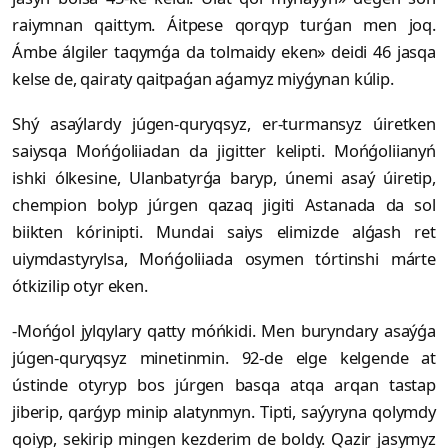
raiymnan qaittym. Áitpese qorqyp turǵan men joq.
Ámbe álgiler taqymǵa da tolmaidy eken» deidi 46 jasqa
kelse de, qairaty qaitpaǵan aǵamyz miyǵynan kúlip.
Shý asaýlardy júgen-quryqsyz, er-turmansyz úiretken
saiysqa Mońǵoliiadan da jigitter kelipti. Mońǵoliianyń
ishki ólkesine, Ulanbatyrǵa baryp, únemi asaý úiretip,
chempion bolyp júrgen qazaq jigiti Astanada da sol
biikten kórinipti. Mundai saiys elimizde alǵash ret
uiymdastyrylsa, Mońǵoliiada osymen tórtinshi márte
ótkizilip otyr eken.
-Mońǵol jylqylary qatty móńkidi. Men buryndary asaýǵa
júgen-quryqsyz minetinmin. 92-de elge kelgende at
ústinde otyryp bos júrgen basqa atqa arqan tastap
jiberip, qarǵyp minip alatynmyn. Tipti, saýyryna qolymdy
qoiyp, sekirip mingen kezderim de boldy. Qazir jasymyz