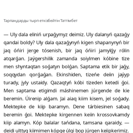
Тарпаңдарды тырп еткізбейтін Тәттімбет
— Uly dala eliniń urpaǵymyz deimiz. Uly dalanyń qazaǵy
qandai boldy? Uly dala qazaǵynyń kigen shapanynyń bir
jaq óńiri jerge tósenish, bir jaq óńiri jamylǵy rólin
atqarǵan. Jaýgershilik zamanda soiylmen kóbine tize
men shyntaqtan soǵatyn bolǵan. Saptama etik bir jaǵy,
soqqydan qorǵaǵan. Ekinshiden, tizeńe deiin jaýyp
turady, jyly ustaidy. Qazaqtyń kóbi tizeden ketedi ǵoi.
Men saptama etigimdi máshinemen júrgende de kie
beremin. Úirenip alǵam. Jai aiaq kiim kisem, jel soǵady.
Mektepke de kiip baramyn. Dene tárbiesinen sabaq
beremin ǵoi. Mektepke kirgennen keiin krossovkamdy
kiip alamyn. Kóp balalar tańdana, tamsana qaraidy, —
deidi ulttyq kiimimen kópge úlgi bop júrgen keiipkerimiz.