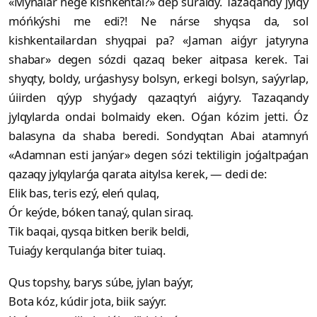
«Mynalar nege kishkentai?» dep suraidy. Tazaqandy jylqy
móńkýshi me edi?! Ne nárse shyqsa da, sol
kishkentailardan shyqpai pa? «Jaman aiǵyr jatyryna
shabar» degen sózdi qazaq beker aitpasa kerek. Tai
shyqty, boldy, urǵashysy bolsyn, erkegi bolsyn, saýyrlap,
úiirden qýyp shyǵady qazaqtyń aiǵyry. Tazaqandy
jylqylarda ondai bolmaidy eken. Oǵan kózim jetti. Óz
balasyna da shaba beredi. Sondyqtan Abai atamnyń
«Adamnan esti janýar» degen sózi tektiligin joǵaltpaǵan
qazaqy jylqylarǵa qarata aitylsa kerek, — dedi de:
Elik bas, teris ezý, eleń qulaq,
Ór keýde, bóken tanaý, qulan siraq.
Tik baqai, qysqa bitken berik beldi,
Tuiaǵy kerqulanǵa biter tuiaq.
Qus topshy, barys súbe, jylan baýyr,
Bota kóz, kúdir jota, biik saýyr.