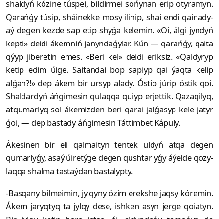
shaldyń kózine túspei, bildirmei sońynan erip otyramyn.
Qarańǵy túsip, sháinekke mosy ilinip, shai endi qainady-
aý degen kezde sap etip shyǵa kelemin. «Oi, álgi jyndyń
kepti» deidi ákemniń janyndaǵylar. Kún — qarańǵy, qaita
qýyp jiberetin emes. «Beri kel» deidi eriksiz. «Qaldyryp
ketip edim úige. Saitandai bop sapiyp qai ýaqta kelip
alǵan?!» dep ákem bir ursyp alady. Óstip júrip óstik qoi.
Shaldardyń áńgimesin qulaqqa quiyp erjettik. Qazaqilyq,
atqumarlyq sol ákemizden beri qarai jalǵasyp kele jatyr
ǵoi, — dep bastady áńgimesin Táttimbet Kápuly.
Ákesinen bir eli qalmaityn tentek uldyń atqa degen
qumarlyǵy, asaý úiretýge degen qushtarlyǵy áýelde qozy-
laqqa shalma tastaýdan bastalypty.
-Basqany bilmeimin, jylqyny ózim erekshe jaqsy kóremin.
Ákem jaryqtyq ta jylqy dese, ishken asyn jerge qoiatyn.