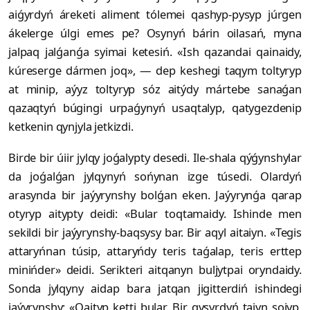
aiǵyrdyń áreketi aliment tólemei qashyp-pysyp júrgen
ákelerge úlgi emes pe? Osynyń bárin oilasań, myna
jalpaq jalǵanǵa syimai ketesiń. «Ish qazandai qainaidy,
kúreserge dármen joq», — dep keshegi taqym toltyryp
at minip, aýyz toltyryp sóz aitýdy mártebe sanaǵan
qazaqtyń búgingi urpaǵynyń usaqtalyp, qatygezdenip
ketkenin qynjyla jetkizdi.
Birde bir úiir jylqy joǵalypty desedi. Ile-shala qýǵynshylar
da joǵalǵan jylqynyń sońynan izge túsedi. Olardyń
arasynda bir jaýyrynshy bolǵan eken. Jaýyrynǵa qarap
otyryp aitypty deidi: «Bular toqtamaidy. Ishinde men
sekildi bir jaýyrynshy-baqsysy bar. Bir aqyl aitaiyn. «Tegis
attaryńnan túsip, attaryńdy teris taǵalap, teris erttep
minińder» deidi. Serikteri aitqanyn buljytpai oryndaidy.
Sonda jylqyny aidap bara jatqan jigitterdiń ishindegi
jaýyrynshy: «Qaityp ketti bular. Bir qysyrdyń taiyn soiyp,