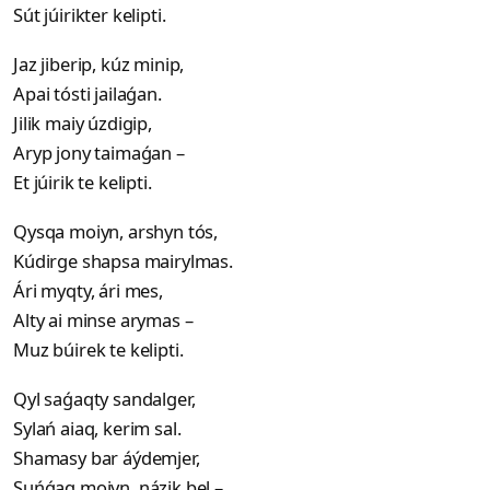
Sút júirikter kelipti.
Jaz jiberip, kúz minip,
Apai tósti jailaǵan.
Jilik maiy úzdigip,
Aryp jony taimaǵan –
Et júirik te kelipti.
Qysqa moiyn, arshyn tós,
Kúdirge shapsa mairylmas.
Ári myqty, ári mes,
Alty ai minse arymas –
Muz búirek te kelipti.
Qyl saǵaqty sandalger,
Sylań aiaq, kerim sal.
Shamasy bar áýdemjer,
Suńǵaq moiyn, názik bel –