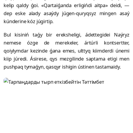
kelip qaldy ǵoi. «Qartaiǵanda erligińdi aitpa» deidi, —
dep eske alady asaýdy júgen-quryqsyz mingen asaý
kúnderine kóz júgirtip.
Bul kisiniń taǵy bir ereksheligi, ádettegidei Naýryz
nemese ózge de merekeler, ártúrli kontsertter,
qoiylymdar kezinde ǵana emes, ulttyq kiimderdi únemi
kiip júredi. Ásirese, qys mezgilinde saptama etigi men
pushpaq tymaǵyn, qasqyr ishigin ústinen tastamaidy.