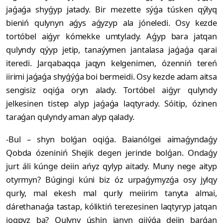
jaǵaǵa shyǵyp jatady. Bir mezette sýǵa túsken qýlyq
bieniń qulynyn aǵys aǵyzyp ala jóneledi. Osy kezde
tortóbel aiǵyr kómekke umtylady. Aǵyp bara jatqan
qulyndy qýyp jetip, tanaýymen jantalasa jaǵaǵa qarai
iteredi. Jarqabaqqa jaqyn kelgenimen, ózenniń tereń
iirimi jaǵaǵa shyǵýǵa boi bermeidi. Osy kezde adam aitsa
sengisiz oqiǵa oryn alady. Tortóbel aiǵyr qulyndy
jelkesinen tistep alyp jaǵaǵa laqtyrady. Sóitip, ózinen
taraǵan qulyndy aman alyp qalady.
-Bul – shyn bolǵan oqiǵa. Baianólgei aimaǵyndaǵy
Qobda ózeniniń Shejik degen jerinde bolǵan. Ondaǵy
jurt áli kúnge deiin ańyz qylyp aitady. Muny nege aityp
otyrmyn? Búgingi kúni biz óz urpaǵymyzǵa osy jylqy
qurly, mal ekesh mal qurly meiirim tanyta almai,
dárethanaǵa tastap, kóliktiń terezesinen laqtyryp jatqan
joqpyz ba? Qulyny úshin janyn qiiýǵa deiin barǵan