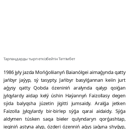
Тарпаңдарды тырп еткізбейтін Тәттімбет
1986 jyly jazda Mońǵoliianyń Baianólgei aimaǵynda qatty
jańbyr jaýyp, sý tasypty. Jańbyr basylǵannan keiin jurt
aǵysy qatty Qobda ózeniniń aralynda qalyp qoiǵan
jylqylardy aidap kelý úshin Haýannyń Faizollasy degen
sýda balyqsha júzetin jigitti jumsaidy. Aralǵa jetken
Faizolla jylqylardy bir-birlep sýǵa qarai aidaidy. Sýǵa
aldymen túsken saqa bieler qulyndaryn qorǵashtap,
ieginiń astyna alyp, ózderi ózenniń aǵys jaǵyna shyǵyp,