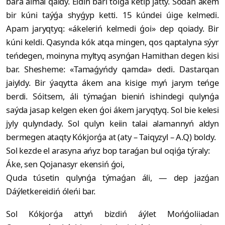
bara almai qaldy. Eldiń bári toiǵa ketip jatty. Sodan ákem
bir kúni taýǵa shyǵyp ketti. 15 kúndei úige kelmedi.
Apam jaryqtyq: «ákeleriń kelmedi ǵoi» dep qoiady. Bir
kúni keldi. Qasynda kók atqa mingen, qos qaptalyna sýyr
teńdegen, moinyna myltyq asynǵan Hamithan degen kisi
bar. Shesheme: «Tamaǵyńdy qamda» dedi. Dastarqan
jaiyldy. Bir ýaqytta ákem ana kisige myń jarym teńge
berdi. Sóitsem, áli týmaǵan bieniń ishindegi qulynǵa
saýda jasap kelgen eken ǵoi ákem jaryqtyq. Sol bie kelesi
jyly qulyndady. Sol qulyn keiin talai alamannyń aldyn
bermegen ataqty Kókjorǵa at (aty – Taiqyzyl – A.Q) boldy.
Sol kezde el arasyna ańyz bop taraǵan bul oqiǵa týraly:
Áke, sen Qojanasyr ekensiń ǵoi,
Quda túsetin qulynǵa týmaǵan áli, — dep jazǵan
Dáýletkereidiń óleńi bar.
Sol Kókjorǵa attyń bizdiń áýlet Mońǵoliiadan