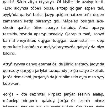
qaida? Bárin aityp otyratyn. Ol kisiler de azaiyp ketti.
«Esik aldynda tóbeń bolsa, erttep qoiǵan atpen teń,
aýylyńda qartyń bolsa, jazyp qoiǵan hatpen teń» degen
zamannan ketip baramyz ǵoi. Mápelep ósirgen áke-
shesin qarttar úiine aparyp tastaidy. Anda aparyp
tastaidy, mynda aparyp tastaidy. Qarap tursań, sonyń
bári sheneýnikter, oqyǵan-toqyǵan azamattar, — dep
quny kete bastaǵan qundylyqtarymyzǵa qatysty da oiyn
bildirdi.
Attyń syryna qanyq azamat ózi de júirik jaratady. Jaqynda
qomaqty qarjyǵa jartylai tazaqandy jorǵa satyp ákelipti.
Jorǵa demekshi, jorǵanyń da jurt bilmeitin qyry men syry
kóp eken.
-Jorǵa – óte sezimtal, kirpiiaz janýar. Iesiniń aialap,
mápelep mingenin qalaidy. Jorǵa óz iesiniń minez
kórsetip, tizginin bir silkigeniniń ózin úsh jylǵa deiin