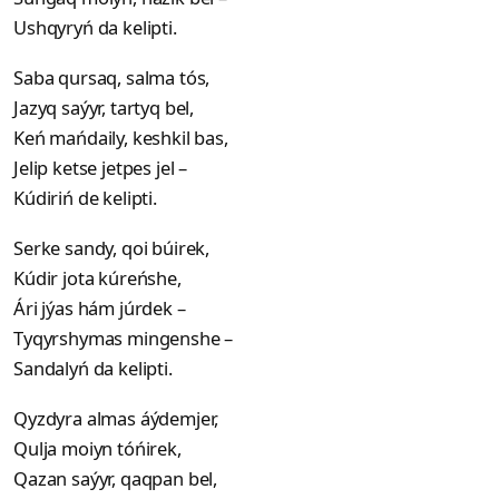
Ushqyryń da kelipti.
Saba qursaq, salma tós,
Jazyq saýyr, tartyq bel,
Keń mańdaily, keshkil bas,
Jelip ketse jetpes jel –
Kúdiriń de kelipti.
Serke sandy, qoi búirek,
Kúdir jota kúreńshe,
Ári jýas hám júrdek –
Tyqyrshymas mingenshe –
Sandalyń da kelipti.
Qyzdyra almas áýdemjer,
Qulja moiyn tóńirek,
Qazan saýyr, qaqpan bel,