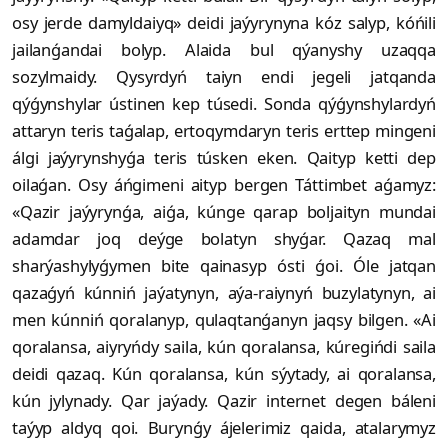
osy jerde damyldaiyq» deidi jaýyrynyna kóz salyp, kóńili
jailanǵandai bolyp. Alaida bul qýanyshy uzaqqa
sozylmaidy. Qysyrdyń taiyn endi jegeli jatqanda
qýǵynshylar ústinen kep túsedi. Sonda qýǵynshylardyń
attaryn teris taǵalap, ertoqymdaryn teris erttep mingeni
álgi jaýyrynshyǵa teris túsken eken. Qaityp ketti dep
oilaǵan. Osy áńgimeni aityp bergen Táttimbet aǵamyz:
«Qazir jaýyrynǵa, aiǵa, kúnge qarap boljaityn mundai
adamdar joq deýge bolatyn shyǵar. Qazaq mal
sharýashylyǵymen bite qainasyp ósti ǵoi. Óle jatqan
qazaǵyń kúnniń jaýatynyn, aýa-raiynyń buzylatynyn, ai
men kúnniń qoralanyp, qulaqtanǵanyn jaqsy bilgen. «Ai
qoralansa, aiyryńdy saila, kún qoralansa, kúregińdi saila
deidi qazaq. Kún qoralansa, kún sýytady, ai qoralansa,
kún jylynady. Qar jaýady. Qazir internet degen báleni
taýyp aldyq qoi. Burynǵy ájelerimiz qaida, atalarymyz