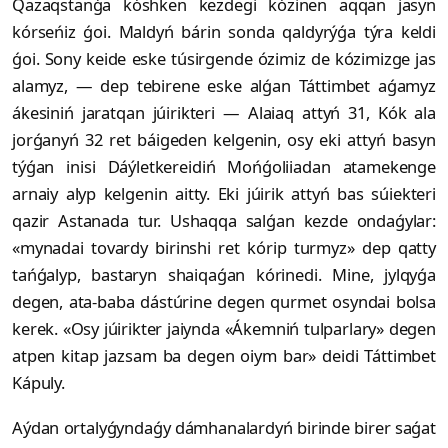
Qazaqstanǵa kóshken kezdegi kózinen aqqan jasyn
kórseńiz ǵoi. Maldyń bárin sonda qaldyrýǵa týra keldi
ǵoi. Sony keide eske túsirgende ózimiz de kózimizge jas
alamyz, — dep tebirene eske alǵan Táttimbet aǵamyz
ákesiniń jaratqan júirikteri — Alaiaq attyń 31, Kók ala
jorǵanyń 32 ret báigeden kelgenin, osy eki attyń basyn
týǵan inisi Dáýletkereidiń Mońǵoliiadan atamekenge
arnaiy alyp kelgenin aitty. Eki júirik attyń bas súiekteri
qazir Astanada tur. Ushaqqa salǵan kezde ondaǵylar:
«mynadai tovardy birinshi ret kórip turmyz» dep qatty
tańǵalyp, bastaryn shaiqaǵan kórinedi. Mine, jylqyǵa
degen, ata-baba dástúrine degen qurmet osyndai bolsa
kerek. «Osy júirikter jaiynda «Ákemniń tulparlary» degen
atpen kitap jazsam ba degen oiym bar» deidi Táttimbet
Kápuly.
Aýdan ortalyǵyndaǵy dámhanalardyń birinde birer saǵat