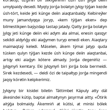
umytpaidy desedi. Myqty jorǵa bolatyn jylqy týǵan kezde
úsh-tórt, keide jeti kúnge deiin aiaqtanbaidy. Keibireýler
muny jamandyqqa joryp, «kem týǵan eken» dep
bilmestikpen baýyzdap tastap jatady. Qatty jorǵa bolatyn
jylqy jeti kúnge deiin eki adym ala almai, enesin qasqyr
sekildi aldyńǵy eki aiaǵymen turyp emedi eken. Aiaqtary
maimaqtaý keledi. Máselen, ákem týmai jatyp quda
túsken qulyn týǵan kezde úsh kúnge deiin aiaqtanbai,
artqy eki aiaǵyn kótere almady. Jorǵa degenińiz —
jylqynyń kemtary. Eki jylqynyń biri jorǵa bola bermeidi.
Sirek kezdesedi, — deidi ózi de taipaltyp jorǵa mingendi
jaqsy kóretin keiipkerimiz.
Jylqyny bir kisidei biletin Táttimbet Kápuly atty dál
ákesindei kútip, baptai almaitynyn jasyrmai aitty. «Ótirik
aitýǵa bolmaidy. Ákemniń at kútisi, at minisi bólek