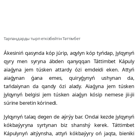
Тарпаңдарды тырп еткізбейтін Тәттімбет
Ákesiniń qasynda kóp júrip, aqylyn kóp tyńdap, jylqynyń
qyry men syryna ábden qanyqqan Táttimbet Kápuly
aiaǵyna jem túsken attardy ózi emdeidi eken. Attyń
aiaǵynan ǵana emes, quiryǵynyń ushynan da,
tańdaiynan da qandy ózi alady. Aiaǵyna jem túsken
jylqynyń belgisi jem túsken aiaǵyn kósip nemese jii-jii
súrine beretin kórinedi.
Jylqynyń talaq degen de aýrýy bar. Ondai kezde jylqynyń
kókbaýyryna syrtynan biz shanshý kerek. Táttimbet
Kápulynyń aitýynsha, attyń kókbaýyry oń jaqta, bieniki