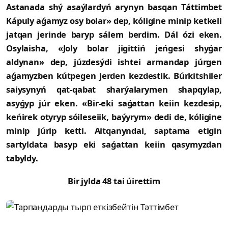
Astanada shý asaýlardyń arynyn basqan Táttimbet
Kápuly aǵamyz osy bolar» dep, kóligine minip ketkeli
jatqan jerinde baryp sálem berdim. Dál ózi eken.
Osylaisha, «Joly bolar jigittiń jeńgesi shyǵar
aldynan» dep, júzdesýdi ishtei armandap júrgen
aǵamyzben kútpegen jerden kezdestik. Búrkitshiler
saiysynyń qat-qabat sharýalarymen shapqylap,
asyǵyp júr eken. «Bir-eki saǵattan keiin kezdesip,
keńirek otyryp sóileseiik, baýyrym» dedi de, kóligine
minip júrip ketti. Aitqanyndai, saptama etigin
sartyldata basyp eki saǵattan keiin qasymyzdan
tabyldy.
Bir jylda 48 tai úirettim