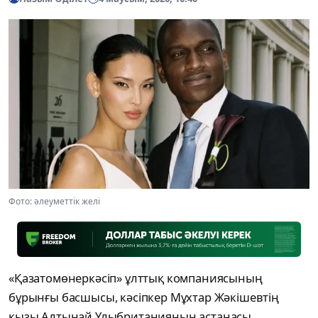
Фото: әлеуметтік желі
«Қазатомөнеркәсіп» ұлттық компаниясының
бұрынғы басшысы, кәсіпкер Мұхтар Жәкішевтің
қызы Алтынай Ұлыбританияның астанасы