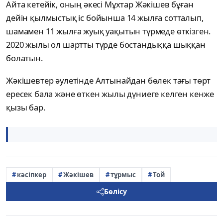
Айта кетейік, оның әкесі Мұхтар Жәкішев бұған
дейін қылмыстық іс бойынша 14 жылға сотталып,
шамамен 11 жылға жуық уақытын түрмеде өткізген.
2020 жылы ол шартты түрде бостандыққа шыққан
болатын.
Жәкішевтер әулетінде Алтынайдан бөлек тағы төрт
ересек бала және өткен жылы дүниеге келген кенже
қызы бар.
кәсіпкер
Жәкішев
тұрмыс
Той
Бөлісу