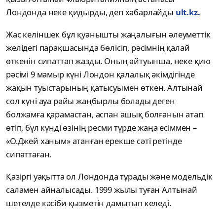
Лондонда неке қидырды, деп хабарлайды
ult.kz.
Жас келіншек бұл қуанышты жаңалығын әлеуметтік
желідегі парақшасында бөлісіп, рәсімнің қалай
өткенін сипаттап жазды. Оның айтуынша, неке қию
рәсімі 9 мамыр күні Лондон қалалық әкімдігінде
жақын туыстарының қатысуымен өткен. Алтынай
сол күні ауа райы жаңбырлы болады деген
болжамға қарамастан, аспан ашық болғанын атап
өтіп, бұл күнді өзінің ресми түрде жаңа есіммен –
«О.Джей ханым» атанған ерекше сәті ретінде
сипаттаған.
Қазіргі уақытта ол Лондонда тұрады және модельдік
саламен айналысады. 1999 жылы туған Алтынай
шетелде кәсіби қызметін дамытып келеді.