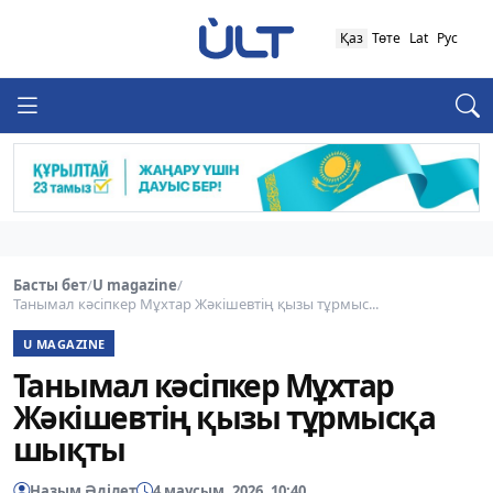
Қаз
Төте
Lat
Рус
Басты бет
/
U magazine
/
Танымал кәсіпкер Мұхтар Жәкішевтің қызы тұрмыс...
U MAGAZINE
Танымал кәсіпкер Мұхтар
Жәкішевтің қызы тұрмысқа
шықты
Назым Әділет
4 маусым, 2026, 10:40