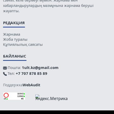
сәйкес келе бермеуі мүмкін. Жарнама мен
хабарландырулардың мазмұнына жарнама беруші
жауапты.
РЕДАКЦИЯ
Жарнама
Жоба туралы
Құпиялылық саясаты
БАЙЛАНЫС
Пошта:
1ult.kz@gmail.com
Тел:
+7 707 878 85 89
Поддержка
WebAudit