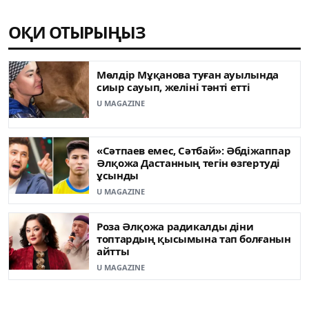
ОҚИ ОТЫРЫҢЫЗ
Мөлдір Мұқанова туған ауылында
сиыр сауып, желіні тәнті етті
U MAGAZINE
«Сәтпаев емес, Сәтбай»: Әбдіжаппар
Әлқожа Дастанның тегін өзгертуді
ұсынды
U MAGAZINE
Роза Әлқожа радикалды діни
топтардың қысымына тап болғанын
айтты
U MAGAZINE