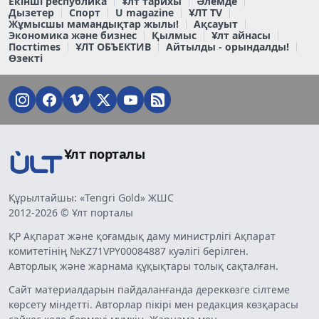
Екінші республика
Ұлт тарихы
Әлемде
Дызетер
Спорт
U magazine
ҰЛТ TV
Жұмысшы мамандықтар жылы!
Ақсауыт
Экономика және бизнес
Қылмыс
Ұлт айнасы
Постtimes
ҰЛТ ОБЪЕКТИВ
Айтылды - орындалды!
Өзекті
Ұлт порталы
Құрылтайшы: «Tengri Gold» ЖШС
2012-2026 © Ұлт порталы
ҚР Ақпарат және қоғамдық даму министрлігі Ақпарат
комитетінің №KZ71VPY00084887 куәлігі берілген.
Авторлық және жарнама құқықтары толық сақталған.
Сайт материалдарын пайдаланғанда дереккөзге сілтеме
көрсету міндетті. Авторлар пікірі мен редакция көзқарасы