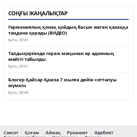
СОҢҒЫ ЖАҢАЛЫҚТАР
Германиялық қонақ қойдың басын жеген қазаққа
таңдана қарады (ВИДЕО)
Бүгін, 09:41
Талдықорғанда гараж маңынан ер адамның
мәйіті табылды
Бүгін, 09:01
Блогер Қайсар Қамза 7 жылға дейін сотталуы
мүмкін
Бүгін, 08:48
Саясат
Қоғам
Аймақ
Руханият
Әдебиет