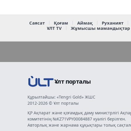
Саясат
Қоғам
Аймақ
Руханият
ҰЛТ TV
Жұмысшы мамандықтар
Ұлт порталы
Құрылтайшы: «Tengri Gold» ЖШС
2012-2026 © Ұлт порталы
ҚР Ақпарат және қоғамдық даму министрлігі Ақпа
комитетінің №KZ71VPY00084887 куәлігі берілген.
Авторлық және жарнама құқықтары толық сақтал