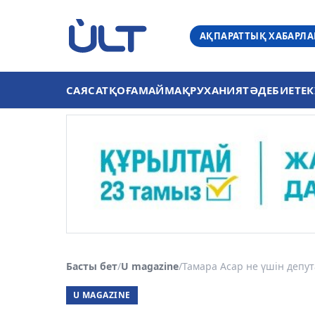
АҚПАРАТТЫҚ ХАБАРЛ
САЯСАТ
ҚОҒАМ
АЙМАҚ
РУХАНИЯТ
ӘДЕБИЕТ
ЕК
Басты бет
/
U magazine
/
Тамара Асар не үшін депут
U MAGAZINE