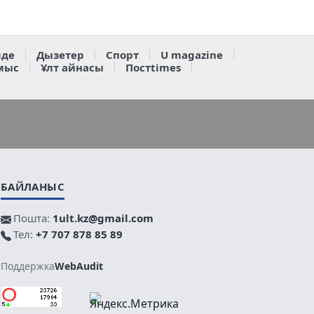
де
Дызетер
Спорт
U magazine
мыс
Ұлт айнасы
Постtimes
БАЙЛАНЫС
Пошта:
1ult.kz@gmail.com
Тел:
+7 707 878 85 89
Поддержка
WebAudit