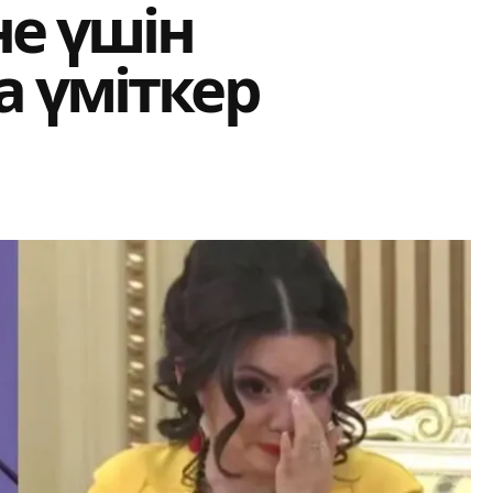
не үшін
 үміткер