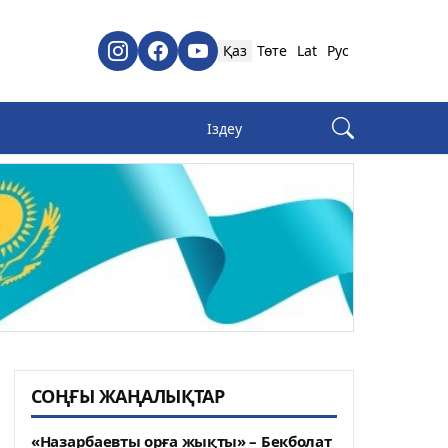
Қаз
Төте
Lat
Рус
СОҢҒЫ ЖАҢАЛЫҚТАР
«Назарбаевты орға жықты» – Бекболат