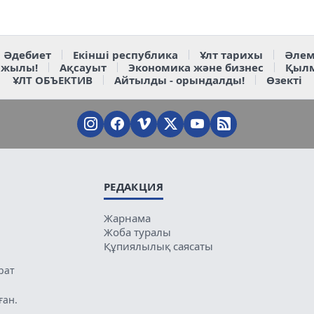
Әдебиет
Екінші республика
Ұлт тарихы
Әлем
 жылы!
Ақсауыт
Экономика және бизнес
Қыл
ҰЛТ ОБЪЕКТИВ
Айтылды - орындалды!
Өзекті
РЕДАКЦИЯ
Жарнама
Жоба туралы
Құпиялылық саясаты
рат
ған.