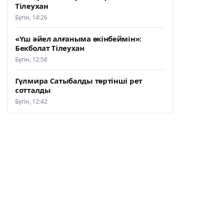
Тілеухан
Бүгін, 14:26
«Үш әйел алғаныма өкінбеймін»:
Бекболат Тілеухан
Бүгін, 12:58
Гүлмира Сатыбалды төртінші рет
сотталды
Бүгін, 12:42