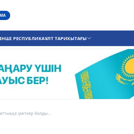
АМА
ІНШІ РЕСПУБЛИКА
ҰЛТ ТАРИХЫ
ТАҒЫ
аттыққа үміткер болды...