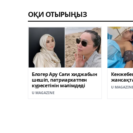
ОҚИ ОТЫРЫҢЫЗ
Блогер Ару Сағи хиджабын
Кенжебе
шешіп, патриархатпен
жансақта
күресетінін мәлімдеді
U MAGAZIN
U MAGAZINE