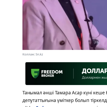
Коллаж: Sn.kz
Танымал әнші Тамара Асар күні кеше
депутаттығына үміткер болып тіркелд