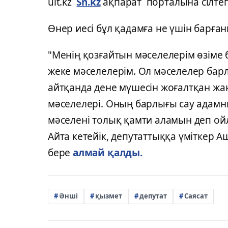
ult.kz
Sn.kz
ақпарат порталына сілте
Өнер иесі бұл қадамға не үшін барға
"Менің қозғайтын мәселелерім өзіме б
жеке мәселелерім. Ол мәселелер барл
айтқанда дене мүшесін жоғалтқан жа
мәселелері. Оның барлығы сау адамн
мәселені толық қамти аламын деп ойл
Айта кетейік, депутаттыққа үміткер 
бере
алмай қалды.
Әнші
қызмет
депутат
Саясат