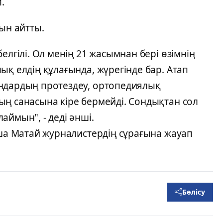
п.
нын айтты.
елгілі. Ол менің 21 жасымнан бері өзімнің
ық елдің құлағында, жүрегінде бар. Атап
ндардың протездеу, ортопедиялық
ың санасына кіре бермейді. Сондықтан сол
аймын", - деді әнші.
Аша Матай журналистердің сұрағына жауап
Бөлісу