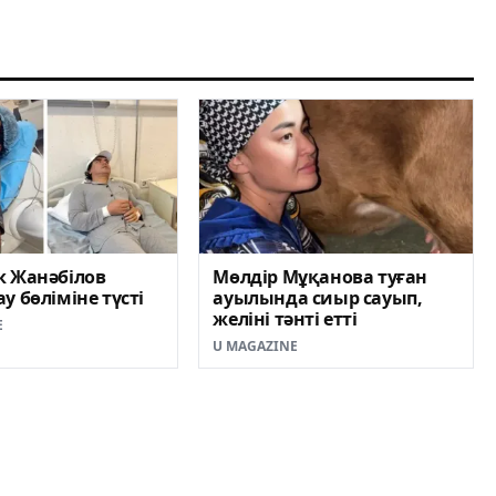
к Жанәбілов
Мөлдір Мұқанова туған
у бөліміне түсті
ауылында сиыр сауып,
желіні тәнті етті
E
U MAGAZINE