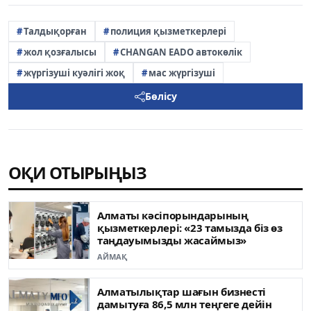
Талдықорған
полиция қызметкерлері
жол қозғалысы
CHANGAN EADO автокөлік
жүргізуші куәлігі жоқ
мас жүргізуші
Бөлісу
ОҚИ ОТЫРЫҢЫЗ
Алматы кәсіпорындарының
қызметкерлері: «23 тамызда біз өз
таңдауымызды жасаймыз»
АЙМАҚ
Алматылықтар шағын бизнесті
дамытуға 86,5 млн теңгеге дейін