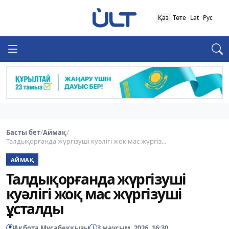
Қаз
Төте
Lat
Рус
Басты бет
/
Аймақ
/
Талдықорғанда жүргізуші куәлігі жоқ мас жүргіз...
АЙМАҚ
Талдықорғанда жүргізуші
куәлігі жоқ мас жүргізуші
ұсталды
Ақбота Мұсабекқызы
3 маусым, 2026, 16:30