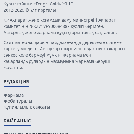
Құрылтайшы: «Tengri Gold» ЖШС
2012-2026 © Ұлт порталы
ҚР Ақпарат және қоғамдық даму министрлігі Ақпарат
комитетінің №KZ71VPY00084887 куәлігі берілген.
Авторлық және жарнама құқықтары толық сақталған.
Сайт материалдарын пайдаланғанда дереккөзге сілтеме
көрсету міндетті. Авторлар пікірі мен редакция көзқарасы
сәйкес келе бермеуі мүмкін. Жарнама мен
хабарландырулардың мазмұнына жарнама беруші
жауапты.
РЕДАКЦИЯ
Жарнама
Жоба туралы
Құпиялылық саясаты
БАЙЛАНЫС