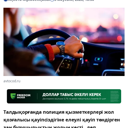
avtocod.ru
Талдықорғанда полиция қызметкерлері жол
қозғалысы қауіпсіздігіне елеулі қауіп төндірген
заң бұзушылықтың жолын кесті., деп