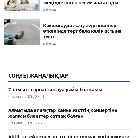
жеңілдетілген несие ала алады
АЙМАҚ
Көкшетауда жаяу жүргіншілер
өткелінде төрт бала көлік астына
түсті
АЙМАҚ
СОҢҒЫ ЖАҢАЛЫҚТАР
7 тамызға арналған ауа райы болжамы
6 тамыз, 2026, 23:21
Алматыда алаяқтар Канье Уэсттің концертіне
жалған билеттер сатпақ болған
6 тамыз, 2026, 22:26
АҚШ-та зейнеткер кептелісте тұрмас үшін дүкенге