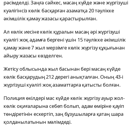
рәсімделді. Заңға сәйкес, масаң күйде және жүргізуші
куәлігінсіз көлік басқарған азаматқа 20 тәулікке
әкімшілік қамау жазасы қарастырылған.
Ал көлік иесіне көлік құралын масаң әрі жүргізуші
куәлігі жоқ адамға бергені үшін 15 тәулікке әкімшілік
қамау және 7 жыл мерзімге көлік жүргізу құқығынан
айыру жазасы көзделген.
Жетісу облысында жыл басынан бері масаң күйде
көлік басқарудың 212 дерегі анықталған. Оның 43-і
жүргізуші куәлігі жоқ азаматтарға қатысты болған.
Полиция өкілдері мас күйде көлік жүргізу ауыр жол-
көлік оқиғаларына себеп болып, адам өміріне қауіп
төндіретінін ескертіп, заң бұзушыларға қатаң шара
қолданылатынын мәлімдеді.