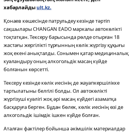
хабарлайды
ult.kz.
Қонаев көшесінде патрульдеу кезінде тәртіп
сақшылары CHANGAN EADO маркалы автокөлікті
тоқтатқан. Тексеру барысында рөлде отырған 18
жастағы жергілікті тұрғынның көлік жүргізу құқығы
жоқ екені анықталды. Сонымен қатар медициналық
куәландыру оның алкогольдік масаң күйде
болғанын көрсетті.
Тексеру кезінде көлік иесінің де жауапкершілікке
тартылатыны белгілі болды. Ол автокөлікті
жүргізуші куәлігі жоқ әрі масаң күйдегі азаматқа
басқаруға берген. Бұдан бөлек, көлік иесінің өзі де
алкогольдік ішімдік ішкен күйде болған.
Аталған фактілер бойынша әкімшілік материалдар