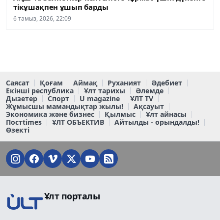
тікұшақпен ұшып барды
6 тамыз, 2026, 22:09
Саясат
Қоғам
Аймақ
Руханият
Әдебиет
Екінші республика
Ұлт тарихы
Әлемде
Дызетер
Спорт
U magazine
ҰЛТ TV
Жұмысшы мамандықтар жылы!
Ақсауыт
Экономика және бизнес
Қылмыс
Ұлт айнасы
Постtimes
ҰЛТ ОБЪЕКТИВ
Айтылды - орындалды!
Өзекті
Ұлт порталы