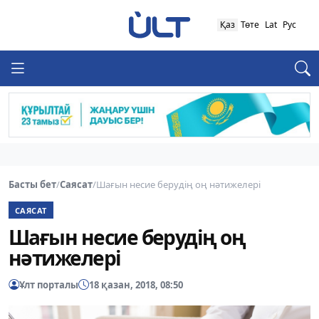
Қаз
Төте
Lat
Рус
Басты бет
/
Саясат
/
Шағын несие берудің оң нәтижелері
САЯСАТ
Шағын несие берудің оң
нәтижелері
Ұлт порталы
18 қазан, 2018, 08:50