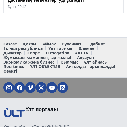
Дастанның тегін өзгертуді ұсынды
Бүгін, 20:43
Саясат
Қоғам
Аймақ
Руханият
Әдебиет
Екінші республика
Ұлт тарихы
Әлемде
Дызетер
Спорт
U magazine
ҰЛТ TV
Жұмысшы мамандықтар жылы!
Ақсауыт
Экономика және бизнес
Қылмыс
Ұлт айнасы
Постtimes
ҰЛТ ОБЪЕКТИВ
Айтылды - орындалды!
Өзекті
Ұлт порталы
Құрылтайшы: «Tengri Gold» ЖШС