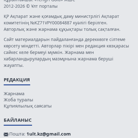
2012-2026 © Ұлт порталы
ҚР Ақпарат және қоғамдық даму министрлігі Ақпарат
комитетінің №KZ71VPY00084887 куәлігі берілген.
Авторлық және жарнама құқықтары толық сақталған.
Сайт материалдарын пайдаланғанда дереккөзге сілтеме
көрсету міндетті. Авторлар пікірі мен редакция көзқарасы
сәйкес келе бермеуі мүмкін. Жарнама мен
хабарландырулардың мазмұнына жарнама беруші
жауапты.
РЕДАКЦИЯ
Жарнама
Жоба туралы
Құпиялылық саясаты
БАЙЛАНЫС
Пошта:
1ult.kz@gmail.com