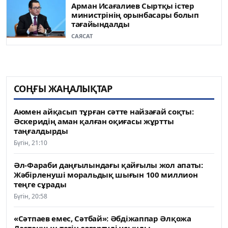
Арман Исағалиев Сыртқы істер
министрінің орынбасары болып
тағайындалды
САЯСАТ
СОҢҒЫ ЖАҢАЛЫҚТАР
Аюмен айқасып тұрған сәтте найзағай соқты:
Әскеридің аман қалған оқиғасы жұртты
таңғалдырды
Бүгін, 21:10
Әл-Фараби даңғылындағы қайғылы жол апаты:
Жәбірленуші моральдық шығын 100 миллион
теңге сұрады
Бүгін, 20:58
«Сәтпаев емес, Сәтбай»: Әбдіжаппар Әлқожа