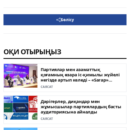
Бөлісу
ОҚИ ОТЫРЫҢЫЗ
Партиялар мен азаматтық
қоғамның өзара іс-қимылы жүйелі
негізде артып келеді – «Sarap»
клубының сарапшылары
САЯСАТ
Дәрігерлер, диқандар мен
жұмысшылар партиялардың басты
аудиториясына айналды
САЯСАТ