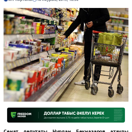
Сенат депутаты Нұрлан Бекназаров атаулы