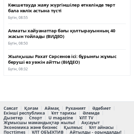
Көкшетауда жаяу жүргіншілер өткелінде төрт
бала көлік астына түсті
Бүгін, 08:55
Алматы хайуанаттар бағы қолтырауынның 40
жасын тойлады (ВИДЕО)
Бүгін, 08:50
Жылқышы Рахат Сәрсенов ісі: бұрынғы жұмыс
беруші өз уәжін айтты (ВИДЕО)
Бүгін, 08:32
Саясат
Қоғам
Аймақ
Руханият
Әдебиет
Екінші республика
Ұлт тарихы
Әлемде
Дызетер
Спорт
U magazine
ҰЛТ TV
Жұмысшы мамандықтар жылы!
Ақсауыт
Экономика және бизнес
Қылмыс
Ұлт айнасы
Постtimes
ҰЛТ ОБЪЕКТИВ
Айтылды - орындалды!