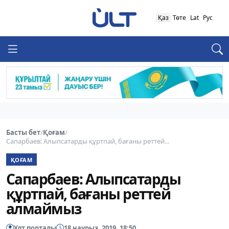
Қаз
Төте
Lat
Рус
Басты бет
/
Қоғам
/
Сапарбаев: Алыпсатарды құртпай, бағаны реттей...
ҚОҒАМ
Сапарбаев: Алыпсатарды
құртпай, бағаны реттей
алмаймыз
Ұлт порталы
18 наурыз, 2019, 18:50