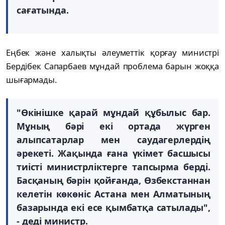
сағатында.
Еңбек және халықты әлеуметтік қорғау министрі
Бердібек Сапарбаев мұндай проблема барын жоққа
шығармады.
"Өкінішке қарай мұндай құбылыс бар.
Мұның бәрі екі ортада жүрген
алыпсатарлар мен саудагерлердің
әрекеті. Жақында ғана үкімет басшысы
тиісті министрліктерге тапсырма берді.
Басқаның бәрін қойғанда, Өзбекстаннан
келетін көкөніс Астана мен Алматының
базарында екі есе қымбатқа сатылады",
- деді министр.