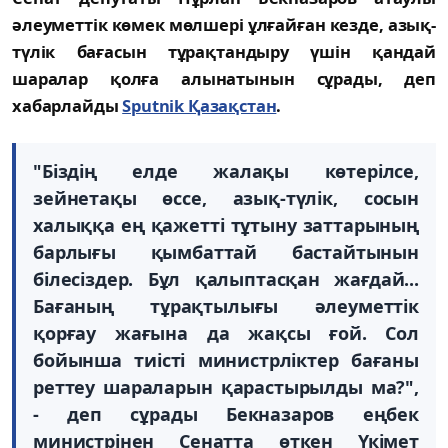
әлеуметтік көмек мөлшері ұлғайған кезде, азық-
түлік бағасын тұрақтандыру үшін қандай
шаралар қолға алынатынын сұрады, деп
хабарлайды
Sputnik Қазақстан
.
"Біздің елде жалақы көтерілсе,
зейнетақы өссе, азық-түлік, сосын
халыққа ең қажетті тұтыну заттарының
барлығы қымбаттай бастайтынын
білесіздер. Бұл қалыптасқан жағдай...
Бағаның тұрақтылығы әлеуметтік
қорғау жағына да жақсы ғой. Сол
бойынша тиісті министрліктер бағаны
реттеу шараларын қарастырылды ма?",
- деп сұрады Бекназаров еңбек
министрінен Сенатта өткен Үкімет