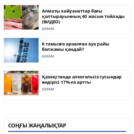
Алматы хайуанаттар бағы
қолтырауынның 40 жасын тойлады
(ВИДЕО)
ҚОҒАМ
6 тамызға арналған ауа райы
болжамы қандай?
ҚОҒАМ
Қазақстанда алкогольсіз сусындар
өндірісі 17%-ға артты
ҚОҒАМ
СОҢҒЫ ЖАҢАЛЫҚТАР