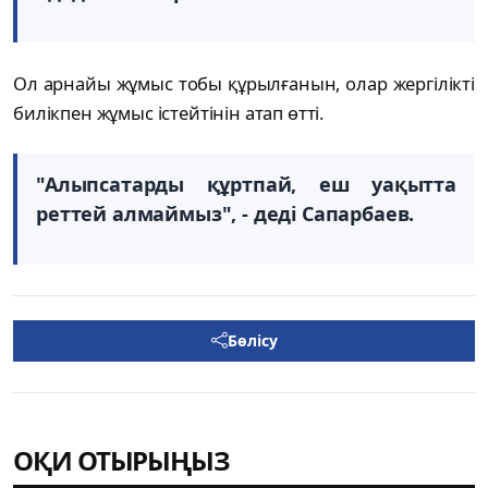
Ол арнайы жұмыс тобы құрылғанын, олар жергілікті
билікпен жұмыс істейтінін атап өтті.
"Алыпсатарды құртпай, еш уақытта
реттей алмаймыз", - деді Сапарбаев.
Бөлісу
ОҚИ ОТЫРЫҢЫЗ