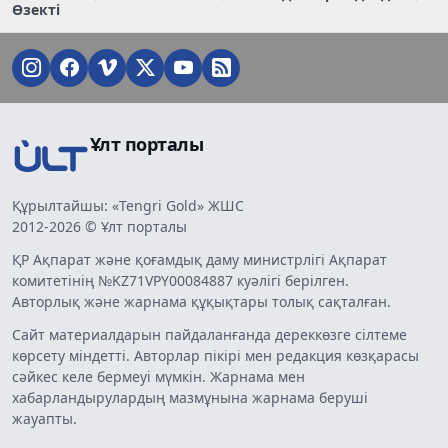
Өзекті
Ұлт порталы
Құрылтайшы: «Tengri Gold» ЖШС
2012-2026 © Ұлт порталы
ҚР Ақпарат және қоғамдық даму министрлігі Ақпарат
комитетінің №KZ71VPY00084887 куәлігі берілген.
Авторлық және жарнама құқықтары толық сақталған.
Сайт материалдарын пайдаланғанда дереккөзге сілтеме
көрсету міндетті. Авторлар пікірі мен редакция көзқарасы
сәйкес келе бермеуі мүмкін. Жарнама мен
хабарландырулардың мазмұнына жарнама беруші
жауапты.