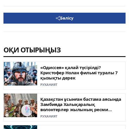
Бөлісу
ОҚИ ОТЫРЫҢЫЗ
«Одиссея» қалай түсірілді?
Кристофер Нолан фильмі туралы 7
қызықты дерек
РУХАНИЯТ
Қазақстан ұсынған бастама аясында
Замбияда Халықаралық
волонтерлер жылының ресми
ашылуы өтті
РУХАНИЯТ