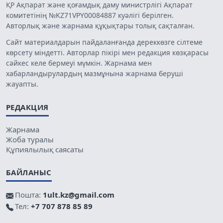
ҚР Ақпарат және қоғамдық даму министрлігі Ақпарат
комитетінің №KZ71VPY00084887 куәлігі берілген.
Авторлық және жарнама құқықтары толық сақталған.
Сайт материалдарын пайдаланғанда дереккөзге сілтеме
көрсету міндетті. Авторлар пікірі мен редакция көзқарасы
сәйкес келе бермеуі мүмкін. Жарнама мен
хабарландырулардың мазмұнына жарнама беруші
жауапты.
РЕДАКЦИЯ
Жарнама
Жоба туралы
Құпиялылық саясаты
БАЙЛАНЫС
Пошта:
1ult.kz@gmail.com
Тел:
+7 707 878 85 89