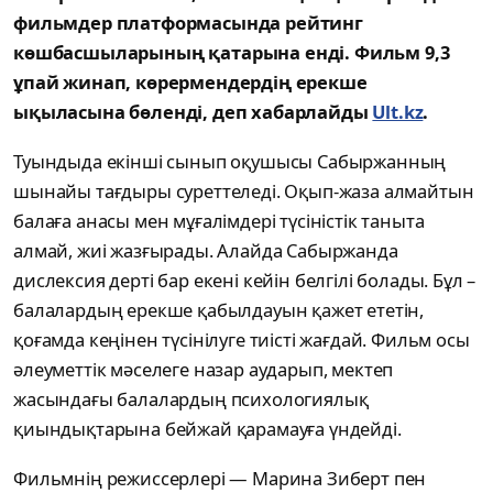
фильмдер платформасында рейтинг
көшбасшыларының қатарына енді. Фильм 9,3
ұпай жинап, көрермендердің ерекше
ықыласына бөленді, деп хабарлайды
Ult.kz
.
Туындыда екінші сынып оқушысы Сабыржанның
шынайы тағдыры суреттеледі. Оқып-жаза алмайтын
балаға анасы мен мұғалімдері түсіністік таныта
алмай, жиі жазғырады. Алайда Сабыржанда
дислексия дерті бар екені кейін белгілі болады. Бұл –
балалардың ерекше қабылдауын қажет ететін,
қоғамда кеңінен түсінілуге тиісті жағдай. Фильм осы
әлеуметтік мәселеге назар аударып, мектеп
жасындағы балалардың психологиялық
қиындықтарына бейжай қарамауға үндейді.
Фильмнің режиссерлері — Марина Зиберт пен