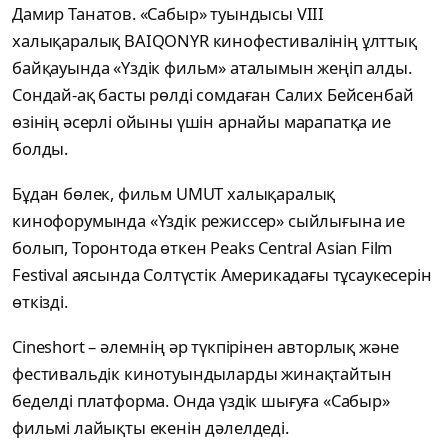
Дамир Танатов. «Сабыр» туындысы VIII
халықаралық BAIQONYR кинофестивалінің ұлттық
байқауында «Үздік фильм» аталымын жеңіп алды.
Сондай-ақ басты рөлді сомдаған Салих Бейсенбай
өзінің әсерлі ойыны үшін арнайы марапатқа ие
болды.
Бұдан бөлек, фильм UMUT халықаралық
кинофорумында «Үздік режиссер» сыйлығына ие
болып, Торонтода өткен Peaks Central Asian Film
Festival аясында Солтүстік Америкадағы тұсаукесерін
өткізді.
Cineshort – әлемнің әр түкпірінен авторлық және
фестивальдік кинотуындыларды жинақтайтын
беделді платформа. Онда үздік шығуға «Сабыр»
фильмі лайықты екенін дәлелдеді.