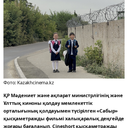
Фото: Kazakhcinema.kz
ҚР Мәдениет және ақпарат министрлігінің және
Ұлттық киноны қолдау мемлекеттік
орталығының қолдауымен түсірілген «Сабыр»
қысқаметражды фильмі халықаралық деңгейде
жоғары бағаланып, Cineshort қысқаметражды