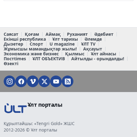
Саясат
Қоғам
Аймақ
Руханият
Әдебиет
Екінші республика
Ұлт тарихы
Әлемде
Дызетер
Спорт
U magazine
ҰЛТ TV
Жұмысшы мамандықтар жылы!
Ақсауыт
Экономика және бизнес
Қылмыс
Ұлт айнасы
Постtimes
ҰЛТ ОБЪЕКТИВ
Айтылды - орындалды!
Өзекті
Ұлт порталы
Құрылтайшы: «Tengri Gold» ЖШС
2012-2026 © Ұлт порталы