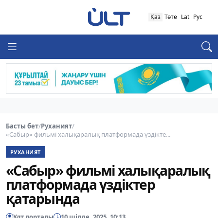
Қаз
Төте
Lat
Рус
Басты бет
/
Руханият
/
«Сабыр» фильмі халықаралық платформада үздікте...
РУХАНИЯТ
«Сабыр» фильмі халықаралық
платформада үздіктер
қатарында
Ұлт порталы
10 шілде, 2025, 10:13