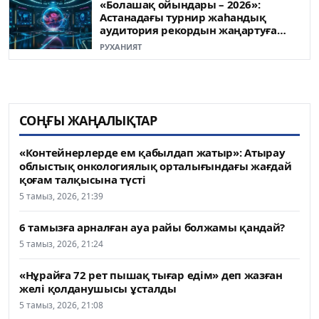
«Болашақ ойындары – 2026»:
Астанадағы турнир жаһандық
аудитория рекордын жаңартуға
жақын
РУХАНИЯТ
СОҢҒЫ ЖАҢАЛЫҚТАР
«Контейнерлерде ем қабылдап жатыр»: Атырау
облыстық онкологиялық орталығындағы жағдай
қоғам талқысына түсті
5 тамыз, 2026, 21:39
6 тамызға арналған ауа райы болжамы қандай?
5 тамыз, 2026, 21:24
«Нұрайға 72 рет пышақ тығар едім» деп жазған
желі қолданушысы ұсталды
5 тамыз, 2026, 21:08