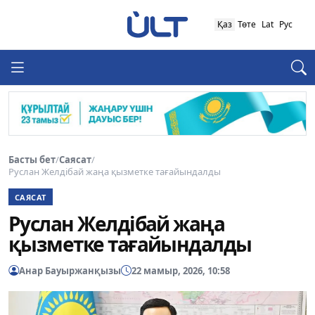
Қаз
Төте
Lat
Рус
Басты бет
/
Саясат
/
Руслан Желдібай жаңа қызметке тағайындалды
САЯСАТ
Руслан Желдібай жаңа
қызметке тағайындалды
Анар Бауыржанқызы
22 мамыр, 2026, 10:58