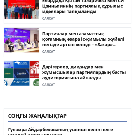
Елордада Қытай тәжірибесі мен Си
Цзиньпиннің партиялық құрылыс
идеялары талқыланды
САЯСАТ
Партиялар мен азаматтық
қоғамның өзара іс-қимылы жүйелі
негізде артып келеді – «Sarap»
клубының сарапшылары
САЯСАТ
Дәрігерлер, диқандар мен
жұмысшылар партиялардың басты
аудиториясына айналды
САЯСАТ
СОҢҒЫ ЖАҢАЛЫҚТАР
Гүлзира Айдарбекованың үшінші келіні елге