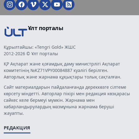
Ұлт порталы
Құрылтайшы: «Tengri Gold» ЖШС
2012-2026 © Ұлт порталы
ҚР Ақпарат және қоғамдық даму министрлігі Ақпарат
комитетінің №KZ71VPY00084887 куәлігі берілген.
Авторлық және жарнама құқықтары толық сақталған.
Сайт материалдарын пайдаланғанда дереккөзге сілтеме
көрсету міндетті. Авторлар пікірі мен редакция көзқарасы
сәйкес келе бермеуі мүмкін. Жарнама мен
хабарландырулардың мазмұнына жарнама беруші
жауапты.
РЕДАКЦИЯ