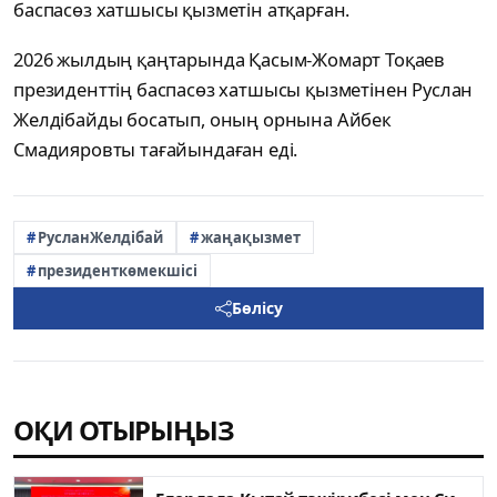
баспасөз хатшысы қызметін атқарған.
2026 жылдың қаңтарында Қасым-Жомарт Тоқаев
президенттің баспасөз хатшысы қызметінен Руслан
Желдібайды босатып, оның орнына Айбек
Смадияровты тағайындаған еді.
РусланЖелдібай
жаңақызмет
президенткөмекшісі
Бөлісу
ОҚИ ОТЫРЫҢЫЗ