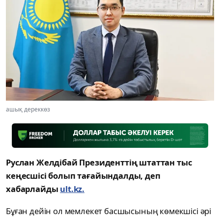
ашық дереккөз
Руслан Желдібай Президенттің штаттан тыс
кеңесшісі болып тағайындалды, деп
хабарлайды
ult.kz.
Бұған дейін ол мемлекет басшысының көмекшісі әрі