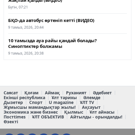
жақпай қалды (ВИДЕО)
Бүгін, 07:21
БҚО-да автобус өртеніп кетті (ВИДЕО)
9 тамыз, 2026, 20:44
10 тамызда ауа райы қандай болады?
Синоптиктер болжамы
9 тамыз, 2026, 20:38
Саясат
Қоғам
Аймақ
Руханият
Әдебиет
Екінші республика
Ұлт тарихы
Әлемде
Дызетер
Спорт
U magazine
ҰЛТ TV
Жұмысшы мамандықтар жылы!
Ақсауыт
Экономика және бизнес
Қылмыс
Ұлт айнасы
Постtimes
ҰЛТ ОБЪЕКТИВ
Айтылды - орындалды!
Өзекті