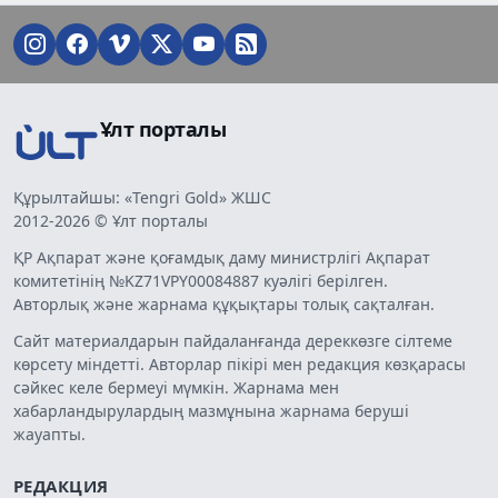
Ұлт порталы
Құрылтайшы: «Tengri Gold» ЖШС
2012-2026 © Ұлт порталы
ҚР Ақпарат және қоғамдық даму министрлігі Ақпарат
комитетінің №KZ71VPY00084887 куәлігі берілген.
Авторлық және жарнама құқықтары толық сақталған.
Сайт материалдарын пайдаланғанда дереккөзге сілтеме
көрсету міндетті. Авторлар пікірі мен редакция көзқарасы
сәйкес келе бермеуі мүмкін. Жарнама мен
хабарландырулардың мазмұнына жарнама беруші
жауапты.
РЕДАКЦИЯ