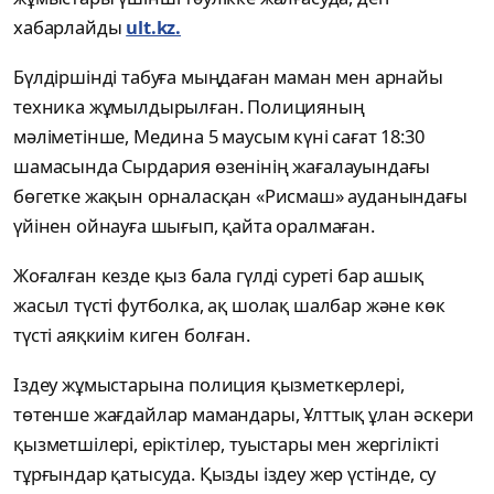
хабарлайды
ult.kz.
Бүлдіршінді табуға мыңдаған маман мен арнайы
техника жұмылдырылған. Полицияның
мәліметінше, Медина 5 маусым күні сағат 18:30
шамасында Сырдария өзенінің жағалауындағы
бөгетке жақын орналасқан «Рисмаш» ауданындағы
үйінен ойнауға шығып, қайта оралмаған.
Жоғалған кезде қыз бала гүлді суреті бар ашық
жасыл түсті футболка, ақ шолақ шалбар және көк
түсті аяқкиім киген болған.
Іздеу жұмыстарына полиция қызметкерлері,
төтенше жағдайлар мамандары, Ұлттық ұлан әскери
қызметшілері, еріктілер, туыстары мен жергілікті
тұрғындар қатысуда. Қызды іздеу жер үстінде, су