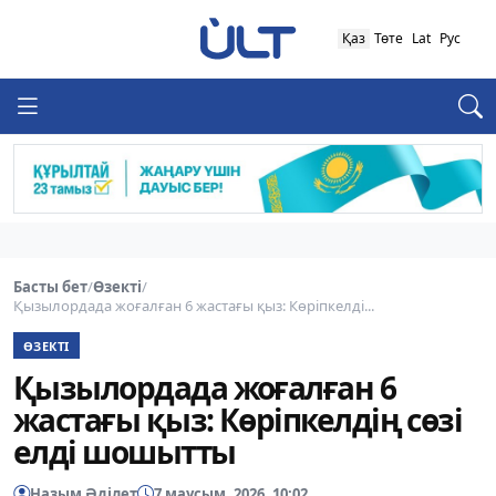
Қаз
Төте
Lat
Рус
Басты бет
/
Өзекті
/
Қызылордада жоғалған 6 жастағы қыз: Көріпкелді...
ӨЗЕКТІ
Қызылордада жоғалған 6
жастағы қыз: Көріпкелдің сөзі
елді шошытты
Назым Әділет
7 маусым, 2026, 10:02