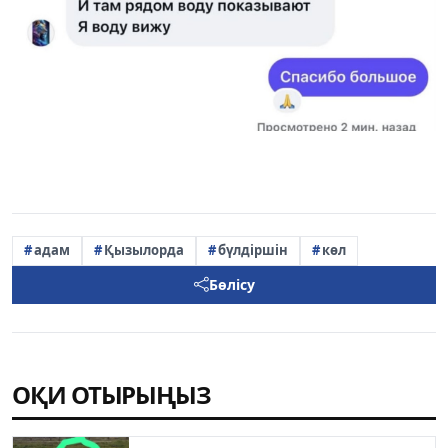
адам
Қызылорда
бүлдіршін
көл
Бөлісу
ОҚИ ОТЫРЫҢЫЗ