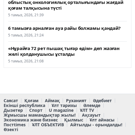
облыстық онкологиялық орталығындағы жағдай
қоғам талқысына түсті
5 тамыз, 2026, 21:39
6 тамызға арналған ауа райы болжамы қандай?
5 тамыз, 2026, 21:24
«Нұрайға 72 рет пышақ тығар едім» деп жазған
желі қолданушысы ұсталды
5 тамыз, 2026, 21:08
Саясат
Қоғам
Аймақ
Руханият
Әдебиет
Екінші республика
Ұлт тарихы
Әлемде
Дызетер
Спорт
U magazine
ҰЛТ TV
Жұмысшы мамандықтар жылы!
Ақсауыт
Экономика және бизнес
Қылмыс
Ұлт айнасы
Постtimes
ҰЛТ ОБЪЕКТИВ
Айтылды - орындалды!
Өзекті