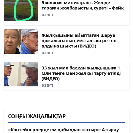
Экология министрлігі: Желіде
тараған жолбарыстың суреті – фейк
ӨЗЕКТІ
Жылқышыны айыптаған шаруа
қожалығының иесі алғаш рет ел
алдына шықты (ВИДЕО)
ӨЗЕКТІ
33 жыл мал баққан жылқышыға 1
млн теңге мен жылқы тарту етілді
(ВИДЕО)
ӨЗЕКТІ
СОҢҒЫ ЖАҢАЛЫҚТАР
«Контейнерлерде ем қабылдап жатыр»: Атырау