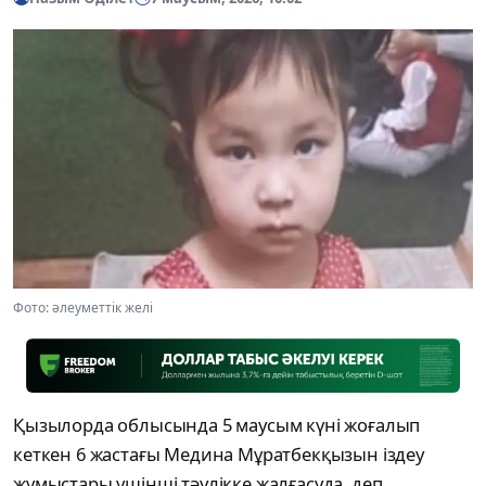
Фото: әлеуметтік желі
Қызылорда облысында 5 маусым күні жоғалып
кеткен 6 жастағы Медина Мұратбекқызын іздеу
жұмыстары үшінші тәулікке жалғасуда, деп