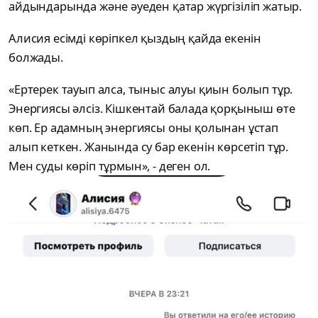
айдындарында және әуеден қатар жүргізіліп жатыр.
Алисия есімді көріпкел қыздың қайда екенін
болжады.
«Ертерек тауып алса, тыныс алуы қиын болып тұр.
Энергиясы әлсіз. Кішкентай балада қорқыныш өте
көп. Ер адамның энергиясы оны қолынан ұстап
алып кеткен. Жанында су бар екенін көрсетіп тұр.
Мен суды көріп тұрмын», - деген ол.