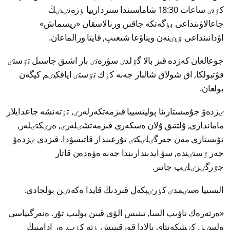
كٷنٸ ساعات 18:30 شاماسىندا سىردارييا ٶزەنٸنٸڭ
جاعالاۋىنداعى بٶگەتكە جاقىن ورنالاسقان «ريسماش»
اۋدانىنداعى ٷيٸنەن ويناۋعا شىعىپ, قايتا ورالماعان.
جوعالعان كەزدە قىز بالا گٷلدٸ سۋرەتٸ بار اشىق جاسىل تٷستٸ
فۋتبولكا, اق شولاق شالبار جەنە كٶك تٷستٸ اياقكيٸم كيگەن
بولعان.
ٸزدەۋ جۇمىستارىنا پوليتسييا قىزمەتكەرلەرٸ, تٶتەنشە جاعدايلار
ماماندارى, ۇلتتىق ۇلان ەسكەري قىزمەتشٸلەرٸ, ەرٸكتٸلەر,
تۋىستارى مەن جەرگٸلٸكتٸ تۇرعىندار قاتىسۋدا. قىزدى ٸزدەۋ
جەر ٷستٸندە, سۋ ايدىندارىندا جەنە ەۋەدەن قاتار
جٷرگٸزٸلٸپ جاتىر.
اليسييا ەسٸمدٸ كٶرٸپكەل قىزدىڭ قايدا ەكەنٸن بولجادى.
«ەرتەرەك تاۋىپ السا, تىنىس الۋى قيىن بولىپ تۇر. ەنەرگيياسى
ەلسٸز. كٸشكەنتاي بالادا قورقىنىش ٶتە كٶپ. ەر ادامنىڭ