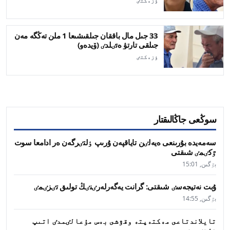
ٶزەكتٸ
33 جىل مال باققان جىلقىشىعا 1 ملن تەڭگە مەن
جىلقى تارتۋ ەتٸلدٸ (ۆيدەو)
ٶزەكتٸ
سوڭعى جاڭالىقتار
سەمەيدە بۇرىنعى ەيەلٸن تاياقپەن ۇرىپ ٶلتٸرگەن ەر ادامعا سوت
ٷكٸمٸ شىقتى
بٷگىن, 15:01
ۇبت نەتيجەسٸ شىقتى: گرانت يەگەرلەرٸنٸڭ تولىق تٸزٸمٸ
بٷگىن, 14:55
تايلاندتاعى مەكتەپتە وقۋشى بەس مۇعالٸمدٸ اتىپ