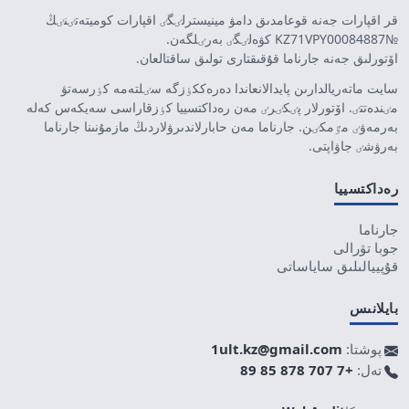
قر اقپارات جەنە قوعامدىق دامۋ مينيسترلٸگٸ اقپارات كوميتەتٸنٸڭ
№KZ71VPY00084887 كۋەلٸگٸ بەرٸلگەن.
اۆتورلىق جەنە جارناما قۇقىقتارى تولىق ساقتالعان.
سايت ماتەريالدارىن پايدالانعاندا دەرەككٶزگە سٸلتەمە كٶرسەتۋ
مٸندەتتٸ. اۆتورلار پٸكٸرٸ مەن رەداكتسييا كٶزقاراسى سەيكەس كەلە
بەرمەۋٸ مٷمكٸن. جارناما مەن حابارلاندىرۋلاردىڭ مازمۇنىنا جارناما
بەرۋشٸ جاۋاپتى.
رەداكتسييا
جارناما
جوبا تۋرالى
قۇپييالىلىق ساياساتى
بايلانىس
پوشتا:
1ult.kz@gmail.com
تەل:
+7 707 878 85 89