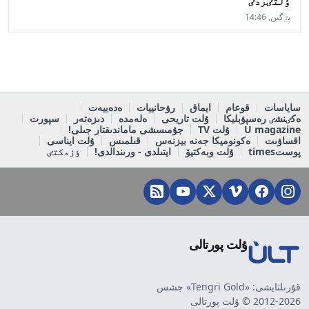
ٶلتٸردٸ
بٷگىن, 14:46
ساياسات
قوعام
ايماق
رۋحانييات
ەدەبيەت
ەكٸنشٸ رەسپۋبليكا
ۇلت تاريحى
ەلەمدە
دىزەتەر
سپورت
U magazine
ۇلت TV
جۇمىسشى ماماندىقتار جىلى!
اقساۋىت
ەكونوميكا جەنە بيزنەس
قىلمىس
ۇلت ايناسى
پوستtimes
ۇلت وبەكتيۆ
ايتىلدى - ورىندالدى!
ٶزەكتٸ
ۇلت پورتالى
قۇرىلتايشى: «Tengri Gold» جشس
2012-2026 © ۇلت پورتالى