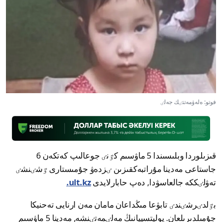
فوتو: ەلەۋمەتتٸك جەلٸ
قىزىلوردا وبلىسىندا 5 ماۋسىم كٷنٸ جوعالىپ كەتكەن 6
جاستاعى مەدينا مۇراتبەكقىزىن ٸزدەۋ جۇمىستارى ٷشٸنشٸ
تەۋلٸككە جالعاسۋدا, دەپ حابارلايدى
ult.kz.
بٷلدٸرشٸندٸ تابۋعا مىڭداعان مامان مەن ارنايى تەحنيكا
جۇمىلدىرىلعان. پوليتسييانىڭ مەلٸمەتٸنشە, مەدينا 5 ماۋسىم