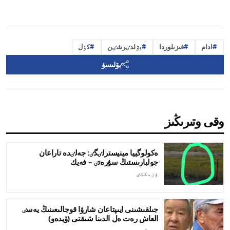
ادام
قىزىلوردا
بٷلدٸرشٸن
كٶل
بۆلىسۋ
وقى وتىرىڭىز
ەكولوگييا مينيسترلٸگٸ: جەلٸدە تاراعان
جولبارىستىڭ سۋرەتٸ – فەيك
ٶزەكتٸ
جىلقىشىنى ايىپتاعان شارۋا قوجالىعىنىڭ يەسٸ
العاش رەت ەل الدىنا شىقتى (ۆيدەو)