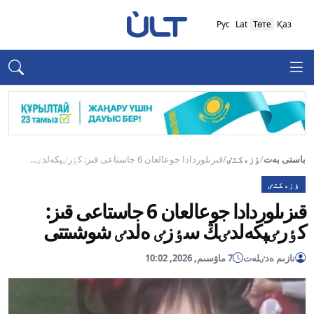
Рус
Lat
Төте
Қаз
باستى بەت
/
ٶزەكتٸ
/
قىزىلوردادا جوعالعان 6 جاستاعى قىز: كٶرٸپكەلدٸ...
ٶزەكتٸ
قىزىلوردادا جوعالعان 6 جاستاعى قىز:
كٶرٸپكەلدٸڭ سٶزٸ ەلدٸ شوشىتتى
نازىم ەدٸلەت
7 ماۋسىم, 2026, 10:02