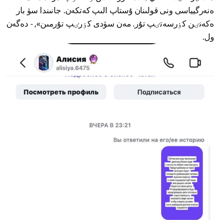
ەنەرگيياسى ونى قولىنان ۇستاپ الىپ كەتكەن. جانىندا سۋ بار
ەكەنٸن كٶرسەتٸپ تۇر. مەن سۋدى كٶرٸپ تۇرمىن», - دەگەن
ول.