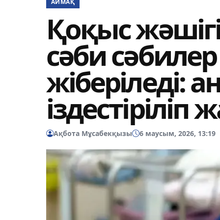
АЙМАҚ
Қоқыс жәшіг
сәби сәбилер
жіберіледі: а
іздестіріліп 
Ақбота Мұсабекқызы
6 маусым, 2026, 13:19