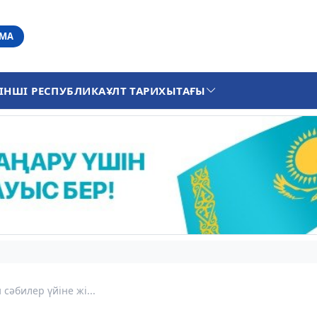
АМА
ІНШІ РЕСПУБЛИКА
ҰЛТ ТАРИХЫ
ТАҒЫ
сәбилер үйіне жі...