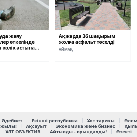
уда жаяу
Ақжарда 36 шақырым
лер өткелінде
жолға асфальт төселді
а көлік астына
АЙМАҚ
Әдебиет
Екінші республика
Ұлт тарихы
Әлем
 жылы!
Ақсауыт
Экономика және бизнес
Қыл
ҰЛТ ОБЪЕКТИВ
Айтылды - орындалды!
Өзекті