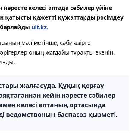
нәресте келесі аптада сәбилер үйіне
ан қатысты қажетті құжаттарды рәсімдеу
хабарлайды
ult.kz.
сының мәліметінше, сәби әзірге
рігерлер оның жағдайы тұрақты екенін,
лады.
тары жалғасуда. Құқық қорғау
аяқтағаннан кейін нәресте сәбилер
амен келесі аптаның ортасында
еді ведомствоның баспасөз қызметі.