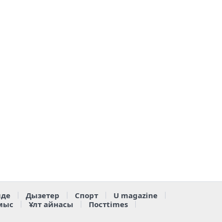
де
Дызетер
Спорт
U magazine
мыс
Ұлт айнасы
Постtimes