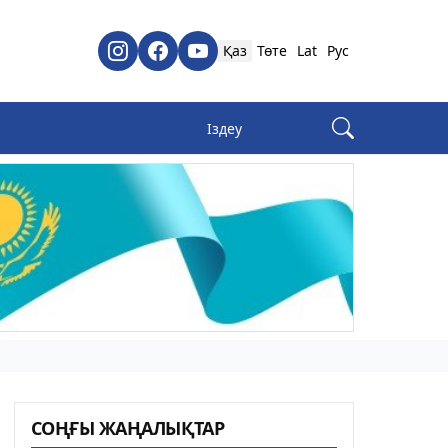
Қаз
Төте
Lat
Рус
СОҢҒЫ ЖАҢАЛЫҚТАР