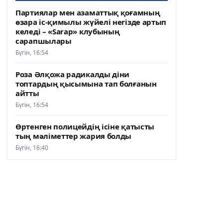
Партиялар мен азаматтық қоғамның
өзара іс-қимылы жүйелі негізде артып
келеді – «Sarap» клубының
сарапшылары
Бүгін, 16:54
Роза Әлқожа радикалды діни
топтардың қысымына тап болғанын
айтты
Бүгін, 16:54
Өртенген полицейдің ісіне қатысты
тың мәліметтер жария болды
Бүгін, 16:40