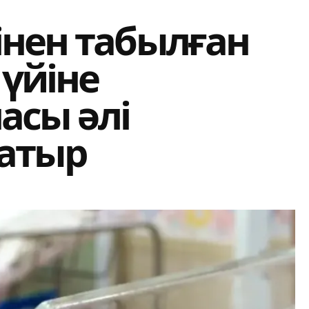
інен табылған
 үйіне
насы әлі
жатыр