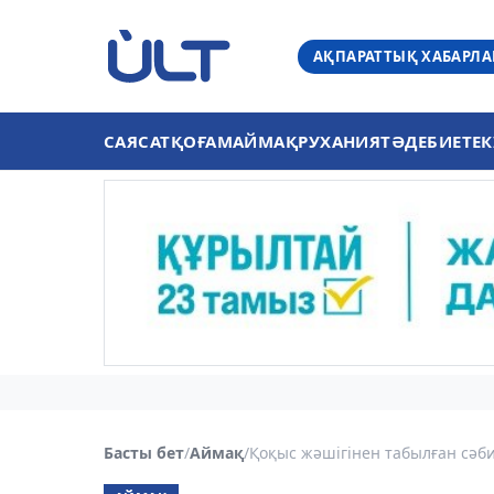
АҚПАРАТТЫҚ ХАБАРЛ
САЯСАТ
ҚОҒАМ
АЙМАҚ
РУХАНИЯТ
ӘДЕБИЕТ
ЕК
Басты бет
/
Аймақ
/
Қоқыс жәшігінен табылған сәби 