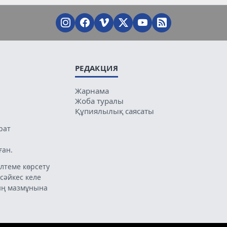
РЕДАКЦИЯ
Жарнама
Жоба туралы
Құпиялылық саясаты
рат
ған.
лтеме көрсету
 сәйкес келе
ың мазмұнына