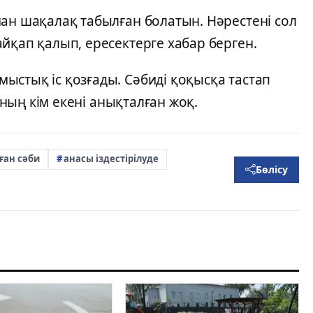
ан шақалақ табылған болатын. Нәрестені сол
йқап қалып, ересектерге хабар берген.
ыстық іс қозғады. Сәбиді қоқысқа тастап
 оның кім екені анықталған жоқ.
ған сәби
анасы іздестірілуде
Бөлісу