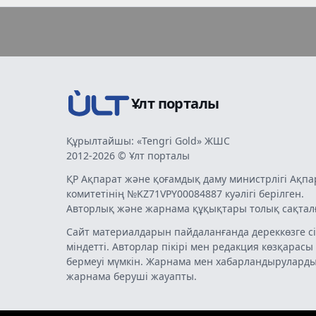
Ұлт порталы
Құрылтайшы: «Tengri Gold» ЖШС
2012-2026 © Ұлт порталы
ҚР Ақпарат және қоғамдық даму министрлігі Ақпа
комитетінің №KZ71VPY00084887 куәлігі берілген.
Авторлық және жарнама құқықтары толық сақтал
Сайт материалдарын пайдаланғанда дереккөзге сі
міндетті. Авторлар пікірі мен редакция көзқарасы
бермеуі мүмкін. Жарнама мен хабарландырулард
жарнама беруші жауапты.