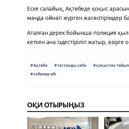
Еске салайық, Ақтөбеде қоқыс арасын
маңда ойнап жүрген жасөспірімдер ба
Аталған дерек бойынша полиция қылм
кеткен ана іздестіріліп жатыр, әзірге
Ақтөбе
тастанды сәби
қоқыстан табыл
сәбилер үйі
ОҚИ ОТЫРЫҢЫЗ