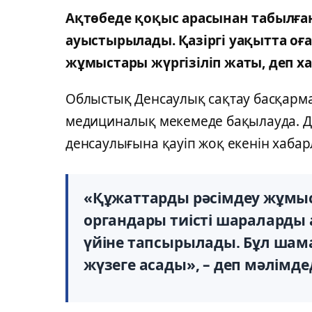
Ақтөбеде қоқыс арасынан табылған 
ауыстырылады. Қазіргі уақытта оғ
жұмыстары жүргізіліп жаты, деп 
Облыстық Денсаулық сақтау басқарма
медициналық мекемеде бақылауда. Дә
денсаулығына қауіп жоқ екенін хабар
«Құжаттарды рәсімдеу жұмыс
органдары тиісті шараларды 
үйіне тапсырылады. Бұл шам
жүзеге асады», – деп мәлімд