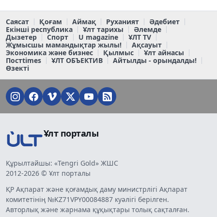
Саясат
Қоғам
Аймақ
Руханият
Әдебиет
Екінші республика
Ұлт тарихы
Әлемде
Дызетер
Спорт
U magazine
ҰЛТ TV
Жұмысшы мамандықтар жылы!
Ақсауыт
Экономика және бизнес
Қылмыс
Ұлт айнасы
Постtimes
ҰЛТ ОБЪЕКТИВ
Айтылды - орындалды!
Өзекті
Ұлт порталы
Құрылтайшы: «Tengri Gold» ЖШС
2012-2026 © Ұлт порталы
ҚР Ақпарат және қоғамдық даму министрлігі Ақпарат
комитетінің №KZ71VPY00084887 куәлігі берілген.
Авторлық және жарнама құқықтары толық сақталған.