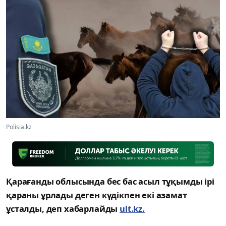
Polisia.kz
Қарағанды облысында бес бас асыл тұқымды ірі
қараны ұрлады деген күдікпен екі азамат
ұсталды, деп хабарлайды
ult.kz.