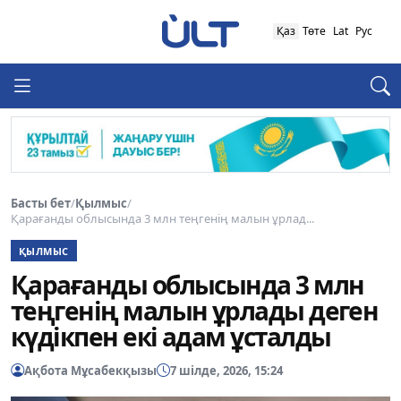
Қаз
Төте
Lat
Рус
Басты бет
/
Қылмыс
/
Қарағанды облысында 3 млн теңгенің малын ұрлад...
ҚЫЛМЫС
Қарағанды облысында 3 млн
теңгенің малын ұрлады деген
күдікпен екі адам ұсталды
Ақбота Мұсабекқызы
7 шілде, 2026, 15:24