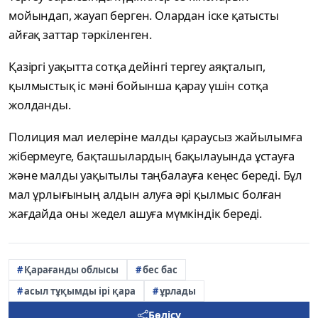
мойындап, жауап берген. Олардан іске қатысты
айғақ заттар тәркіленген.
Қазіргі уақытта сотқа дейінгі тергеу аяқталып,
қылмыстық іс мәні бойынша қарау үшін сотқа
жолданды.
Полиция мал иелеріне малды қараусыз жайылымға
жібермеуге, бақташылардың бақылауында ұстауға
және малды уақытылы таңбалауға кеңес береді. Бұл
мал ұрлығының алдын алуға әрі қылмыс болған
жағдайда оны жедел ашуға мүмкіндік береді.
Қарағанды облысы
бес бас
асыл тұқымды ірі қара
ұрлады
Бөлісу