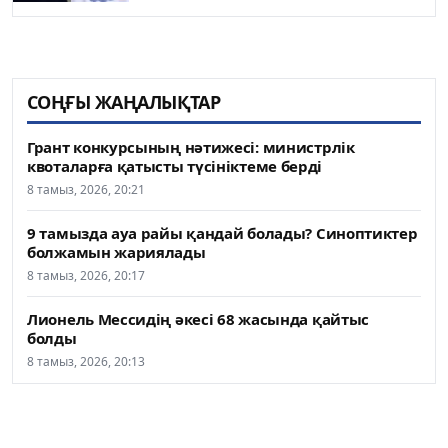
СОҢҒЫ ЖАҢАЛЫҚТАР
Грант конкурсының нәтижесі: министрлік
квоталарға қатысты түсініктеме берді
8 тамыз, 2026, 20:21
9 тамызда ауа райы қандай болады? Синоптиктер
болжамын жариялады
8 тамыз, 2026, 20:17
Лионель Мессидің әкесі 68 жасында қайтыс
болды
8 тамыз, 2026, 20:13