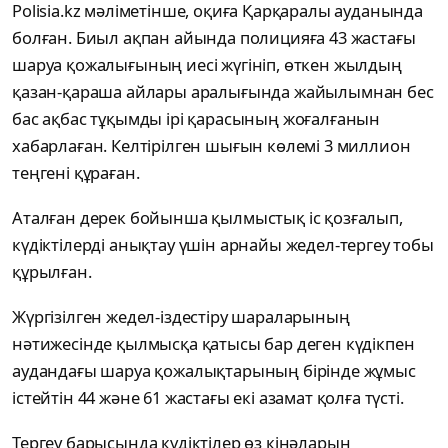
Polisia.kz мәліметінше, оқиға Қарқаралы ауданында
болған. Биыл ақпан айында полицияға 43 жастағы
шаруа қожалығының иесі жүгініп, өткен жылдың
қазан-қараша айлары аралығында жайылымнан бес
бас ақбас тұқымды ірі қарасының жоғалғанын
хабарлаған. Келтірілген шығын көлемі 3 миллион
теңгені құраған.
Аталған дерек бойынша қылмыстық іс қозғалып,
күдіктілерді анықтау үшін арнайы жедел-тергеу тобы
құрылған.
Жүргізілген жедел-іздестіру шараларының
нәтижесінде қылмысқа қатысы бар деген күдікпен
аудандағы шаруа қожалықтарының бірінде жұмыс
істейтін 44 және 61 жастағы екі азамат қолға түсті.
Тергеу барысында күдіктілер өз кінәларын