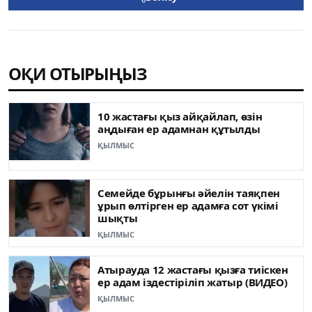
ОҚИ ОТЫРЫҢЫЗ
10 жастағы қыз айқайлап, өзін
аңдыған ер адамнан құтылды
ҚЫЛМЫС
Семейде бұрынғы әйелін таяқпен
ұрып өлтірген ер адамға сот үкімі
шықты
ҚЫЛМЫС
Атырауда 12 жастағы қызға тиіскен
ер адам іздестіріліп жатыр (ВИДЕО)
ҚЫЛМЫС