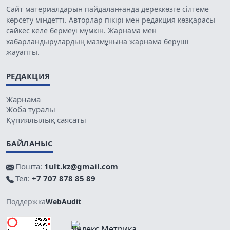
Сайт материалдарын пайдаланғанда дереккөзге сілтеме
көрсету міндетті. Авторлар пікірі мен редакция көзқарасы
сәйкес келе бермеуі мүмкін. Жарнама мен
хабарландырулардың мазмұнына жарнама беруші
жауапты.
РЕДАКЦИЯ
Жарнама
Жоба туралы
Құпиялылық саясаты
БАЙЛАНЫС
Пошта:
1ult.kz@gmail.com
Тел:
+7 707 878 85 89
Поддержка
WebAudit