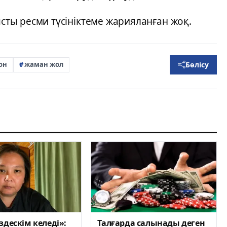
ысты ресми түсініктеме жарияланған жоқ.
Бөлісу
он
жаман жол
здескім келеді»:
Талғарда салынады деген