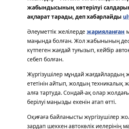
жабындысының көтерілуі салдарын
ақпарат тарады, деп хабарлайды
ul
Әлеуметтік желілерде
жарияланған
м
маңында болған. Жол жабынының де
күтпеген жағдай туғызып, кейбір авт
себеп болған.
Жүргізушілер мұндай жағдайлардың жо
ететінін айтып, жолдың техникалық 
алға тартуда. Сондай-ақ олар жолдағ
берілуі маңызды екенін атап өтті.
Оқиғаға байланысты жүргізушілер жол
зардап шеккен автокөлік иелерінің м