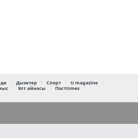
де
Дызетер
Спорт
U magazine
мыс
Ұлт айнасы
Постtimes