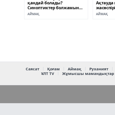
қандай болады?
Ақтауда 
Синоптиктер болжамын
жасөспір
жариялады
Денсаулы
АЙМАҚ
АЙМАҚ
министрі
Саясат
Қоғам
Аймақ
Руханият
ҰЛТ TV
Жұмысшы мамандықтар