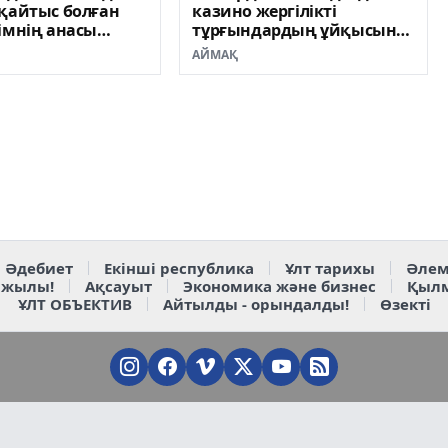
қайтыс болған
казино жергілікті
імнің анасы
тұрғындардың ұйқысын
қ сақтау
қашырды
АЙМАҚ
не жүгінді
Әдебиет
Екінші республика
Ұлт тарихы
Әлем
 жылы!
Ақсауыт
Экономика және бизнес
Қыл
ҰЛТ ОБЪЕКТИВ
Айтылды - орындалды!
Өзекті