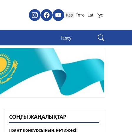
Қаз
Төте
Lat
Рус
СОҢҒЫ ЖАҢАЛЫҚТАР
Грант конкурсының нәтижесі: