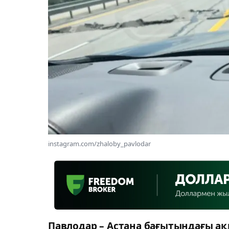
instagram.com/zhaloby_pavlodar
Павлодар – Астана бағытындағы ақ