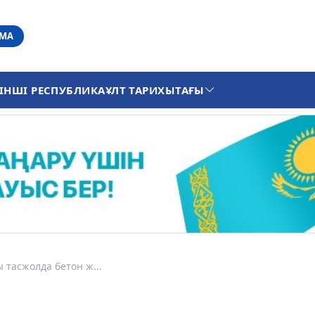
АМА
ІНШІ РЕСПУБЛИКА
ҰЛТ ТАРИХЫ
ТАҒЫ
 тасжолда бетон ж...