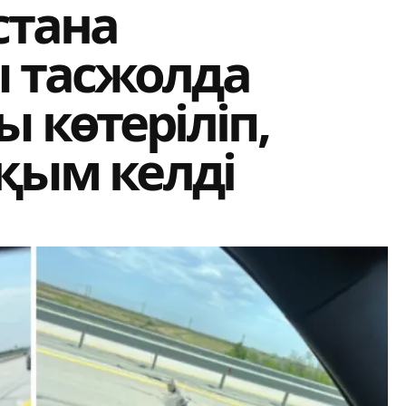
стана
 тасжолда
 көтеріліп,
ақым келді