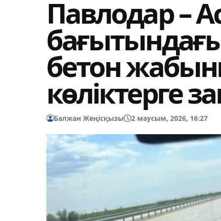
Павлодар – А
бағытындағы
бетон жабыны
көліктерге з
Балжан Жеңісқызы
2 маусым, 2026, 16:27