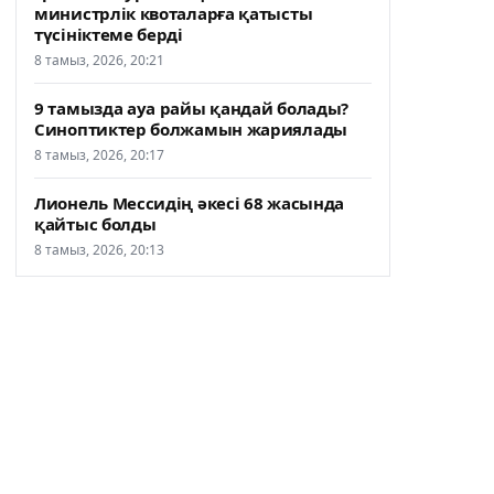
министрлік квоталарға қатысты
түсініктеме берді
8 тамыз, 2026, 20:21
9 тамызда ауа райы қандай болады?
Синоптиктер болжамын жариялады
8 тамыз, 2026, 20:17
Лионель Мессидің әкесі 68 жасында
қайтыс болды
8 тамыз, 2026, 20:13