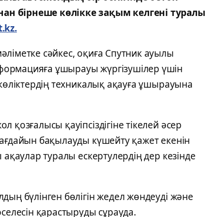
ан бірнеше көлікке зақым келгені туралы
t.kz.
әліметке сәйкес, оқиға Спутник ауылы
формацияға ұшырауы жүргізушілер үшін
окөліктердің техникалық ақауға ұшырауына
л қозғалысы қауіпсіздігіне тікелей әсер
жағдайын бақылауды күшейту қажет екенін
ы ақаулар туралы ескертулердің дер кезінде
дың бүлінген бөлігін жедел жөндеуді және
әселесін қарастыруды сұрауда.