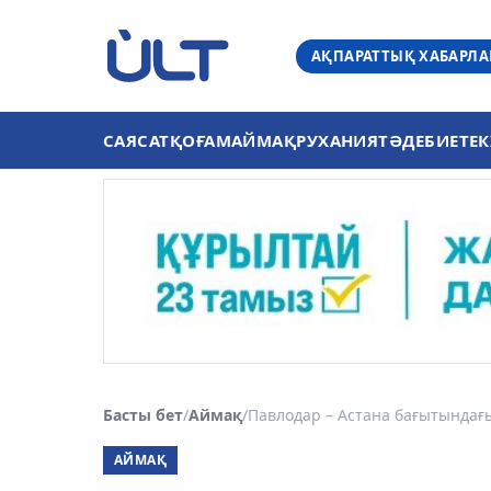
АҚПАРАТТЫҚ ХАБАРЛ
САЯСАТ
ҚОҒАМ
АЙМАҚ
РУХАНИЯТ
ӘДЕБИЕТ
ЕК
Басты бет
/
Аймақ
/
Павлодар – Астана бағытындағы
АЙМАҚ