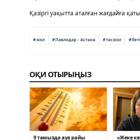
Қазіргі уақытта аталған жағдайға қат
жол
Павлодар – Астана
тасжол
бет
ОҚИ ОТЫРЫҢЫЗ
9 тамызда ауа райы
«Жеке ке