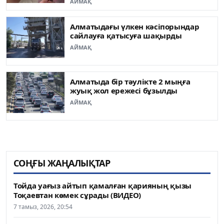
АЙМАҚ
Алматыдағы үлкен кәсіпорындар
сайлауға қатысуға шақырды
АЙМАҚ
Алматыда бір тәулікте 2 мыңға
жуық жол ережесі бұзылды
АЙМАҚ
СОҢҒЫ ЖАҢАЛЫҚТАР
Тойда уағыз айтып қамалған қарияның қызы
Тоқаевтан көмек сұрады (ВИДЕО)
7 тамыз, 2026, 20:54