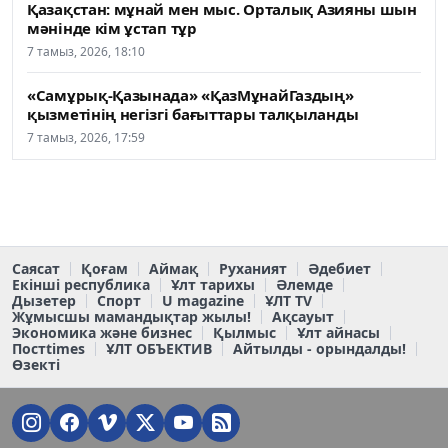
Қазақстан: мұнай мен мыс. Орталық Азияны шын
мәнінде кім ұстап тұр
7 тамыз, 2026, 18:10
«Самұрық-Қазынада» «ҚазМұнайГаздың»
қызметінің негізгі бағыттары талқыланды
7 тамыз, 2026, 17:59
Саясат
Қоғам
Аймақ
Руханият
Әдебиет
Екінші республика
Ұлт тарихы
Әлемде
Дызетер
Спорт
U magazine
ҰЛТ TV
Жұмысшы мамандықтар жылы!
Ақсауыт
Экономика және бизнес
Қылмыс
Ұлт айнасы
Постtimes
ҰЛТ ОБЪЕКТИВ
Айтылды - орындалды!
Өзекті