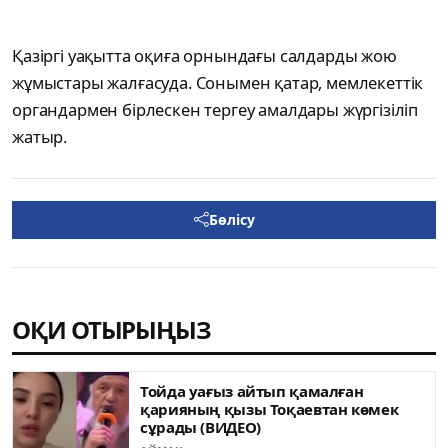
Қазіргі уақытта оқиға орнындағы салдарды жою
жұмыстары жалғасуда. Сонымен қатар, мемлекеттік
органдармен бірлескен тергеу амалдары жүргізіліп
жатыр.
Бөлісу
ОҚИ ОТЫРЫҢЫЗ
Тойда уағыз айтып қамалған
қарияның қызы Тоқаевтан көмек
сұрады (ВИДЕО)