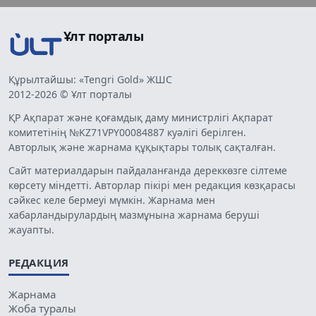
Ұлт порталы
Құрылтайшы: «Tengri Gold» ЖШС
2012-2026 © Ұлт порталы
ҚР Ақпарат және қоғамдық даму министрлігі Ақпарат
комитетінің №KZ71VPY00084887 куәлігі берілген.
Авторлық және жарнама құқықтары толық сақталған.
Сайт материалдарын пайдаланғанда дереккөзге сілтеме
көрсету міндетті. Авторлар пікірі мен редакция көзқарасы
сәйкес келе бермеуі мүмкін. Жарнама мен
хабарландырулардың мазмұнына жарнама беруші
жауапты.
РЕДАКЦИЯ
Жарнама
Жоба туралы