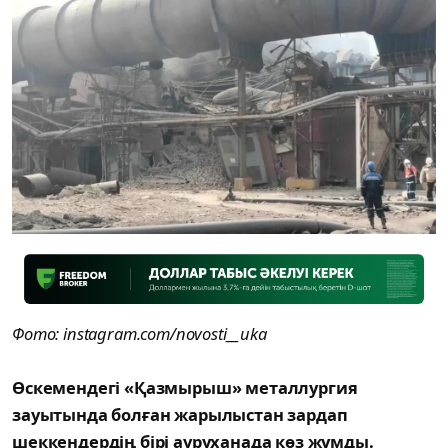
Фото: instagram.com/novosti__uka
Өскемендегі «Қазмырыш» металлургия
зауытында болған жарылыстан зардап
шеккендердің бірі ауруханада көз жұмды.