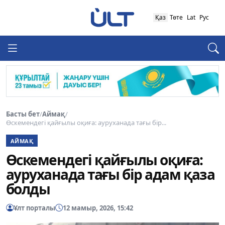
Қаз
Төте
Lat
Рус
Басты бет
/
Аймақ
/
Өскемендегі қайғылы оқиға: ауруханада тағы бір...
АЙМАҚ
Өскемендегі қайғылы оқиға:
ауруханада тағы бір адам қаза
болды
Ұлт порталы
12 мамыр, 2026, 15:42