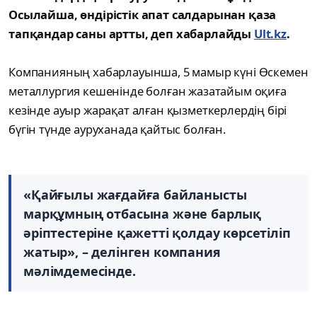
Осылайша, өндірістік апат салдарынан қаза
тапқандар саны артты, деп хабарлайды
Ult.kz
.
Компанияның хабарлауынша, 5 мамыр күні Өскемен
металлургия кешенінде болған жазатайым оқиға
кезінде ауыр жарақат алған қызметкерлердің бірі
бүгін түнде ауруханада қайтыс болған.
«Қайғылы жағдайға байланысты
марқұмның отбасына және барлық
әріптестеріне қажетті қолдау көрсетіліп
жатыр», – делінген компания
мәлімдемесінде.