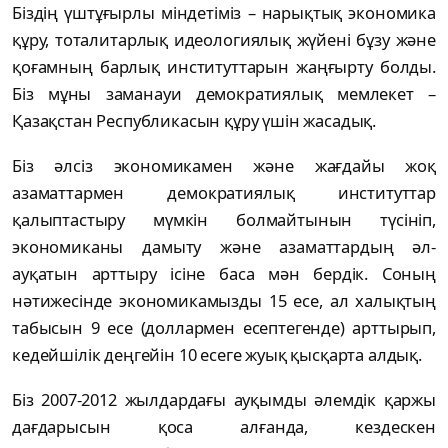
Біздің үштұғырлы міндетіміз – нарықтық экономика
құру, тоталитарлық идеологиялық жүйені бұзу және
қоғамның барлық институттарын жаңғырту болды.
Біз мұны заманауи демократиялық мемлекет –
Қазақстан Республикасын құру үшін жасадық.
Біз әлсіз экономикамен және жағдайы жоқ
азаматтармен демократиялық институттар
қалыптастыру мүмкін болмайтынын түсініп,
экономиканы дамыту және азаматтардың әл-
ауқатын арттыру ісіне баса мән бердік. Соның
нәтижесінде экономикамызды 15 есе, ал халықтың
табысын 9 есе (доллармен есептегенде) арттырып,
кедейшілік деңгейін 10 есеге жуық қысқарта алдық.
Біз 2007-2012 жылдардағы ауқымды әлемдік қаржы
дағдарысын қоса алғанда, кездескен