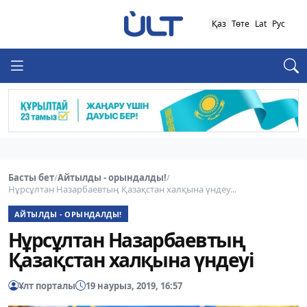
Қаз
Төте
Lat
Рус
Басты бет
/
Айтылды - орындалды!
/
Нұрсұлтан Назарбаевтың Қазақстан халқына үндеу...
АЙТЫЛДЫ - ОРЫНДАЛДЫ!
Нұрсұлтан Назарбаевтың
Қазақстан халқына үндеуі
Ұлт порталы
19 наурыз, 2019, 16:57