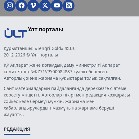
Ұлт порталы
Құрылтайшы: «Tengri Gold» ЖШС
2012-2026 © Ұлт порталы
ҚР Ақпарат және қоғамдық даму министрлігі Ақпарат
комитетінің №KZ71VPY00084887 куәлігі берілген.
Авторлық және жарнама құқықтары толық сақталған.
Сайт материалдарын пайдаланғанда дереккөзге сілтеме
көрсету міндетті. Авторлар пікірі мен редакция көзқарасы
сәйкес келе бермеуі мүмкін. Жарнама мен
хабарландырулардың мазмұнына жарнама беруші
жауапты.
РЕДАКЦИЯ