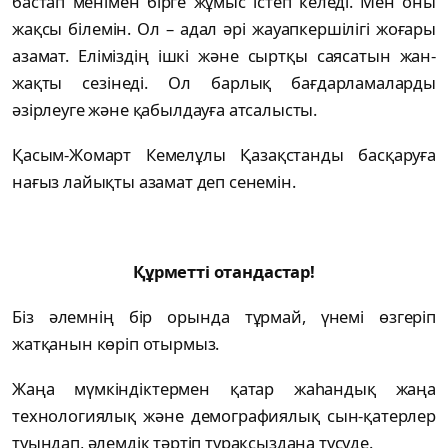
бастап менімен бірге жұмыс істеп келеді. Мен оны
жақсы білемін. Ол – адал әрі жауапкершілігі жоғары
азамат. Еліміздің ішкі және сыртқы саясатын жан-
жақты сезінеді. Ол барлық бағдарламаларды
әзірлеуге және қабылдауға атсалысты.
Қасым-Жомарт Кемелұлы Қазақстанды басқаруға
нағыз лайықты азамат деп сенемін.
Құрметті отандастар!
Біз әлемнің бір орында тұрмай, үнемі өзгеріп
жатқанын көріп отырмыз.
Жаңа мүмкіндіктермен қатар жаһандық жаңа
технологиялық және демографиялық сын-қатерлер
туындап, әлемдік тәртіп тұрақсыздана түсуде.