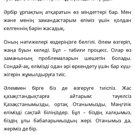
Әрбір ұрпақтың атқаратын өз міндеттері бар. Мен
және менің замандастарым еліміз үшін қолдан
келгеннің бәрін жасадық.
Оның нәтижелері өздеріңізге белгілі. Әлем өзгеріп,
жаңа буын келеді. Бұл – табиғи процесс. Олар өз
заманының проблемаларын шешетін болады.
Сондай-ақ, елімізді одан әрі өркендету үшін бар күш-
жігерін жұмылдыруға тиіс.
Әлеммен бірге біз де өзгеруге тиіспіз. Жас
қазақстандықтарға айтарым: тәуелсіз
Қазақстанымызды, ортақ Отанымызды, Мәңгілік
елімізді сақтай біліңіздер. Бұл – біздің халқымыз,
біздің ұлы бабаларымыздың жері. Отанымыз да,
жеріміз де бір.