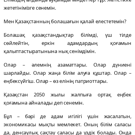
жететінімізге сенемін.
Мен Қазақстанның болашағын қалай елестетемін?
Болашақ қазақстандықтар білімді, үш тілде
сөйлейтін, еркін адамдардың қоғамын
қалыптастыратынына нық сенімдімін.
Олар – әлемнің азаматтары. Олар дүниені
шарлайды. Олар жаңа білім алуға құштар. Олар –
еңбексүйгіш. Олар – өз елінің патриоттары.
Қазақстан 2050 жылы жалпыға ортақ еңбек
қоғамына айналады деп сенемін.
Бұл – бәрі де адам игілігі үшін жасалатын,
экономикасы мықты мемлекет. Оның білім саласы
да, денсаулық сақтау саласы да үздік болады. Онда