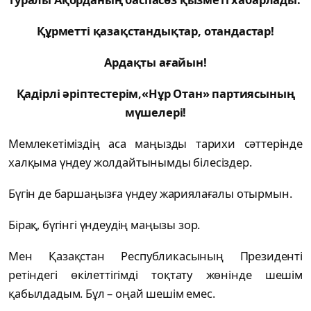
Құрметті қазақстандықтар, отандастар!
Ардақты ағайын!
Қадірлі әріптестерім,«Нұр Отан» партиясының
мүшелері!
Мемлекетіміздің аса маңызды тарихи сәттерінде
халқыма үндеу жолдайтынымды білесіздер.
Бүгін де баршаңызға үндеу жариялағалы отырмын.
Бірақ, бүгінгі үндеудің маңызы зор.
Мен Қазақстан Республикасының Президенті
ретіндегі өкілеттігімді тоқтату жөнінде шешім
қабылдадым. Бұл ­– оңай шешім емес.