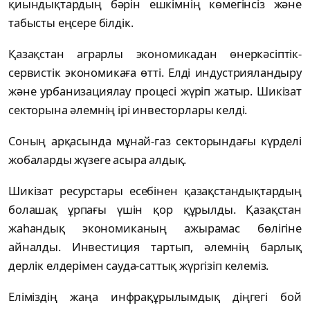
қиындықтардың бәрін ешкімнің көмегінсіз және
табысты еңсере білдік.
Қазақстан аграрлы экономикадан өнеркәсіптік-
сервистік экономикаға өтті. Елді индустрияландыру
және урбанизациялау процесі жүріп жатыр. Шикізат
секторына әлемнің ірі инвесторлары келді.
Соның арқасында мұнай-газ секторындағы күрделі
жобаларды жүзеге асыра алдық.
Шикізат ресурстары есебінен қазақстандықтардың
болашақ ұрпағы үшін қор құрылды. Қазақстан
жаһандық экономиканың ажырамас бөлігіне
айналды. Инвестиция тартып, әлемнің барлық
дерлік елдерімен сауда-саттық жүргізіп келеміз.
Еліміздің жаңа инфрақұрылымдық діңгегі бой