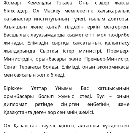
Жомарт Кемелұлы Тоқаев. Оны сіздер жақсы
білесіздер. Ол Мәскеу мемлекеттік халықаралық
қатынастар институтының түлегі, ғылым докторы.
Ағылшын және қытай тілдерін еркін меңгерген.
Басшылық лауазымдарда қызмет етіп, мол тәжірибе
жинады. Еліміздің сыртқы саясатының қалыптасу
жылдарында Сыртқы істер министрі, Премьер-
Министрдің орынбасары және Премьер-Министр,
Сенат Төрағасы болды. Елімізді, оның экономикасы
мен саясатын жетік біледі.
Біріккен Ұлттар Ұйымы Бас хатшысының
орынбасары болып жұмыс істеді. Бұл – оның
дипломат ретінде сіңірген еңбегінің және
Қазақстанға деген зор сенімнің жемісі.
Ол Қазақстан тәуелсіздігінің алғашқы күндерінен