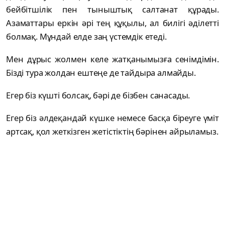
бейбітшілік пен тыныштық салтанат құрады.
Азаматтары еркін әрі тең құқылы, ал билігі әділетті
болмақ. Мұндай елде заң үстемдік етеді.
Мен дұрыс жолмен келе жатқанымызға сенімдімін.
Бізді тура жолдан ештеңе де тайдыра алмайды.
Егер біз күшті болсақ, бәрі де бізбен санасады.
Егер біз әлдеқандай күшке немесе басқа біреуге үміт
артсақ, қол жеткізген жетістіктің бәрінен айрыламыз.