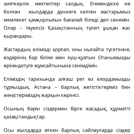
зияткерлік мектептер салдық. Егемендікке ие
болған жылдарда дүниеге келген жастарымыз
мемлекет қамқорлығын бағалай біледі деп сенемін.
Олар – тәуелсіз Қазақстанның түлеп ұшқан жас
қырандары.
Жастардың елімізді қорғап, оны нығайта түсетініне,
өздерінің бар білімі мен күш-қуатын Отанымызды
өркендетуге жұмсайтынына сенімдімін.
Еліміздің тарихында алғаш рет өз елордамызды
тұрғыздық. Астана – барлық жетістіктеріміз бен
жеңістеріміздің жарқын көрінісі.
Осының бәрін сіздермен бірге жасадық, құрметті
қазақстандықтар.
Осы жылдарда өткен барлық сайлауларда сіздер