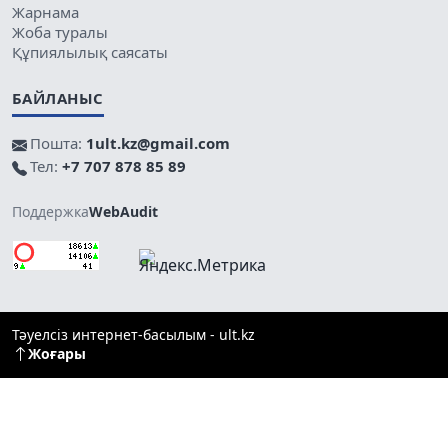
Жарнама
Жоба туралы
Құпиялылық саясаты
БАЙЛАНЫС
Пошта:
1ult.kz@gmail.com
Тел:
+7 707 878 85 89
Поддержка
WebAudit
Тәуелсіз интернет-басылым - ult.kz
Жоғары