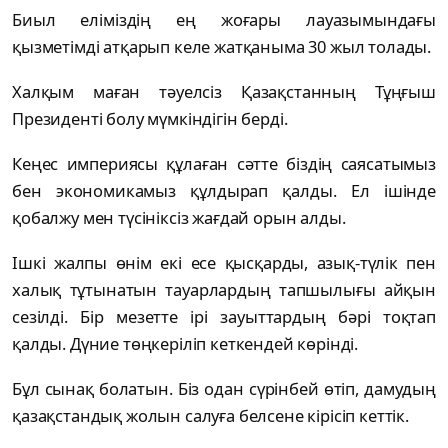
Биыл еліміздің ең жоғары лауазымындағы
қызметімді атқарып келе жатқаныма 30 жыл толады.
Халқым маған тәуелсіз Қазақстанның Тұңғыш
Президенті болу мүмкіндігін берді.
Кеңес империясы құлаған сәтте біздің саясатымыз
бен экономикамыз құлдырап қалды. Ел ішінде
қобалжу мен түсініксіз жағдай орын алды.
Ішкі жалпы өнім екі есе қысқарды, азық-түлік пен
халық тұтынатын тауарлардың тапшылығы айқын
сезілді. Бір мезетте ірі зауыттардың бәрі тоқтап
қалды. Дүние төңкеріліп кеткендей көрінді.
Бұл сынақ болатын. Біз одан сүрінбей өтіп, дамудың
қазақстандық жолын салуға белсене кірісіп кеттік.