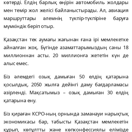
көтерді. Елдің барлық өңірін автомобиль жолдары
мен темір жол желісі байланыстырады. Ал, авиация
маршруттары әлемнің түкпір-түкпіріне баруға
мүмкіндік беріп отыр.
Қазақстан тек аумағы жағынан ғана ірі мемлекетке
айналған жоқ. Бүгінде азаматтарымыздың саны 18
миллионнан асты. 20 миллионға жететін күн де
алыс емес.
Біз әлемдегі озық дамыған 50 елдің қатарына
қосылдық. 2050 жылға дейінгі даму бағдарламасы
әзірленді. Мақсатымыз – озық дамыған 30 елдің
қатарына ену.
Біз қираған КСРО-ның орнында заманауи нарықтық
экономикасы бар, табысты Қазақстан мемлекетін
құрып, көпұлтты және көпконфессиялы елімізде