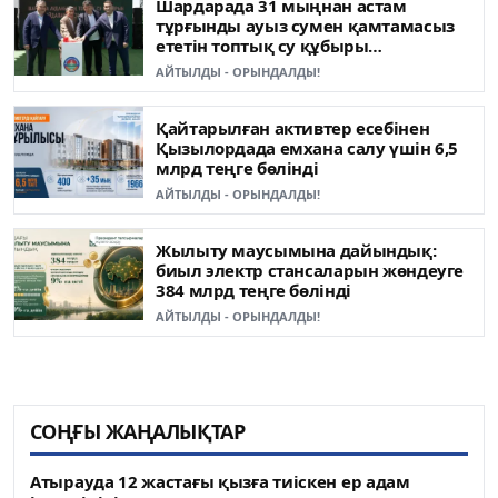
Шардарада 31 мыңнан астам
тұрғынды ауыз сумен қамтамасыз
ететін топтық су құбыры
пайдалануға берілді
АЙТЫЛДЫ - ОРЫНДАЛДЫ!
Қайтарылған активтер есебінен
Қызылордада емхана салу үшін 6,5
млрд теңге бөлінді
АЙТЫЛДЫ - ОРЫНДАЛДЫ!
Жылыту маусымына дайындық:
биыл электр стансаларын жөндеуге
384 млрд теңге бөлінді
АЙТЫЛДЫ - ОРЫНДАЛДЫ!
СОҢҒЫ ЖАҢАЛЫҚТАР
Атырауда 12 жастағы қызға тиіскен ер адам