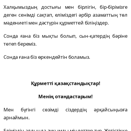
Халқымыздың достығы мен бірлігін, бір-бірімізге
деген сенімді сақтап, еліміздегі әрбір азаматтың төл
мәдениеті мен дәстүрін құрметтей біліңіздер.
Сонда ғана біз мықты болып, сын-қатердің бәріне
төтеп береміз.
Сонда ғана біз өркендейтін боламыз.
Құрметті қазақстандықтар!
Менің отандастарым!
Мен бүгінгі сөзімді сіздердің әрқайсыңызға
арнаймын.
Еліміздің алдында ауқымды міндеттер тұр. Жетістікке