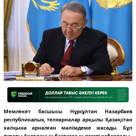
Мемлекет басшысы Нұрсұлтан Назарбаев
республикалық телеарналар арқылы Қазақстан
халқына арналған мәлімдеме жасады. Бұл
туралы Ақорданың баспасөз қызметі хабарлады.