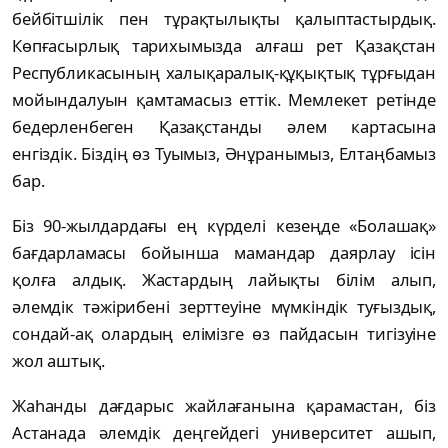
бейбітшілік пен тұрақтылықты қалыптастырдық.
Көпғасырлық тарихымызда алғаш рет Қазақстан
Республикасының халықаралық-құқықтық тұрғыдан
мойындалуын қамтамасыз еттік. Мемлекет ретінде
бедерленбеген Қазақстанды әлем картасына
енгіздік. Біздің өз Туымыз, Әнұранымыз, Елтаңбамыз
бар.
Біз 90-жылдардағы ең күрделі кезеңде «Болашақ»
бағдарламасы бойынша мамандар даярлау ісін
қолға алдық. Жастардың лайықты білім алып,
әлемдік тәжірибені зерттеуіне мүмкіндік туғыздық,
сондай-ақ олардың елімізге өз пайдасын тигізуіне
жол аштық.
Жаһанды дағдарыс жайлағанына қарамастан, біз
Астанада әлемдік деңгейдегі университет ашып,