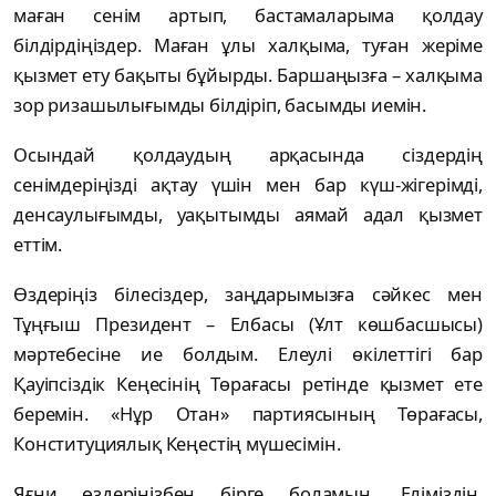
маған сенім артып, бастамаларыма қолдау
білдірдіңіздер. Маған ұлы халқыма, туған жеріме
қызмет ету бақыты бұйырды. Баршаңызға – халқыма
зор ризашылығымды білдіріп, басымды иемін.
Осындай қолдаудың арқасында сіздердің
сенімдеріңізді ақтау үшін мен бар күш-жігерімді,
денсаулығымды, уақытымды аямай адал қызмет
еттім.
Өздеріңіз білесіздер, заңдарымызға сәйкес мен
Тұңғыш Президент – Елбасы (Ұлт көшбасшысы)
мәртебесіне ие болдым. Елеулі өкілеттігі бар
Қауіпсіздік Кеңесінің Төрағасы ретінде қызмет ете
беремін. «Нұр Отан» партиясының Төрағасы,
Конституциялық Кеңестің мүшесімін.
Яғни өздеріңізбен бірге боламын. Еліміздің,