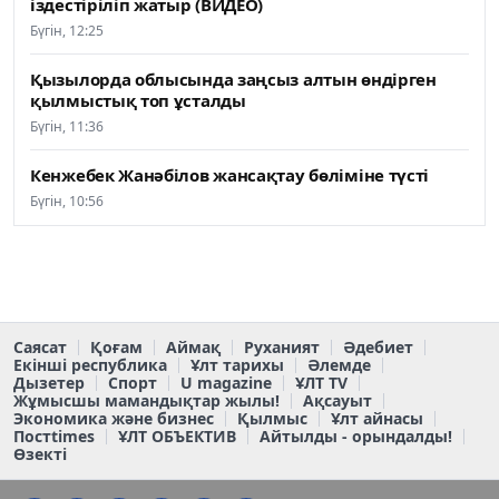
іздестіріліп жатыр (ВИДЕО)
Бүгін, 12:25
Қызылорда облысында заңсыз алтын өндірген
қылмыстық топ ұсталды
Бүгін, 11:36
Кенжебек Жанәбілов жансақтау бөліміне түсті
Бүгін, 10:56
Саясат
Қоғам
Аймақ
Руханият
Әдебиет
Екінші республика
Ұлт тарихы
Әлемде
Дызетер
Спорт
U magazine
ҰЛТ TV
Жұмысшы мамандықтар жылы!
Ақсауыт
Экономика және бизнес
Қылмыс
Ұлт айнасы
Постtimes
ҰЛТ ОБЪЕКТИВ
Айтылды - орындалды!
Өзекті