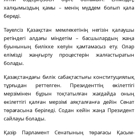
халқымыздың қамы – менің мүддем болып қала
береді.
Тәуелсіз Қазақстан мемлекетінің негізін қалаушы
ретіндегі алдағы міндетім – басшылардың жаңа
буынының билікке келуін қамтамасыз ету. Олар
елімізді жаңғырту процестерін жалғастыратын
болады.
Қазақстандағы билік сабақтастығы конституциялық
тұрғыдан реттелген. Президенттің өкілеттігі
мерзімінен бұрын тоқтатылған жағдайда оның
өкілеттігі қалған мерзімі аяқталғанға дейін Сенат
төрағасына беріледі. Содан кейін жаңа Президент
сайлауы болады.
Қазір Парламент Сенатының төрағасы Қасым-