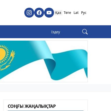
Қаз
Төте
Lat
Рус
СОҢҒЫ ЖАҢАЛЫҚТАР