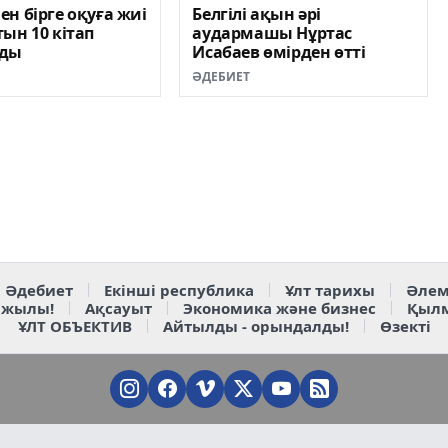
н бірге оқуға жиі
Белгілі ақын әрі
ын 10 кітап
аудармашы Нұртас
лды
Исабаев өмірден өтті
ӘДЕБИЕТ
Әдебиет
Екінші республика
Ұлт тарихы
Әлем
 жылы!
Ақсауыт
Экономика және бизнес
Қыл
ҰЛТ ОБЪЕКТИВ
Айтылды - орындалды!
Өзекті