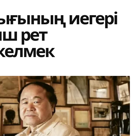
ығының иегері
ыш рет
 келмек