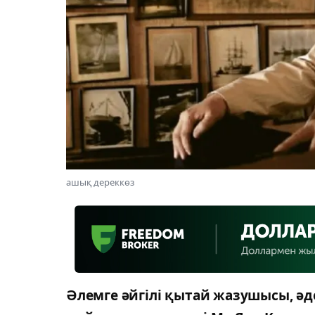
ашық дереккөз
Әлемге әйгілі қытай жазушысы, ә