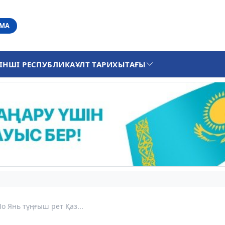
АМА
ІНШІ РЕСПУБЛИКА
ҰЛТ ТАРИХЫ
ТАҒЫ
 Янь тұңғыш рет Қаз...