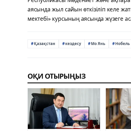
аясында жыл сайын өткізіліп келе ж
мектебі» курсының аясында жүзеге а
Қазақстан
кездесу
Мо Янь
Нобель 
ОҚИ ОТЫРЫҢЫЗ