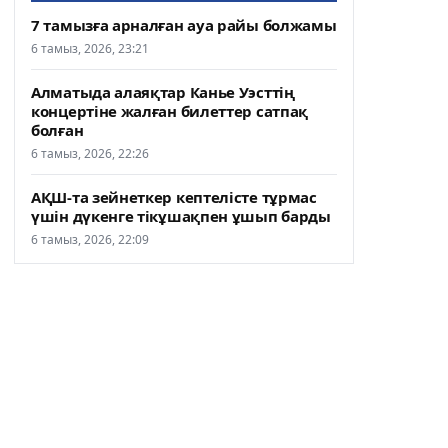
7 тамызға арналған ауа райы болжамы
6 тамыз, 2026, 23:21
Алматыда алаяқтар Канье Уэсттің
концертіне жалған билеттер сатпақ
болған
6 тамыз, 2026, 22:26
АҚШ-та зейнеткер кептелісте тұрмас
үшін дүкенге тікұшақпен ұшып барды
6 тамыз, 2026, 22:09