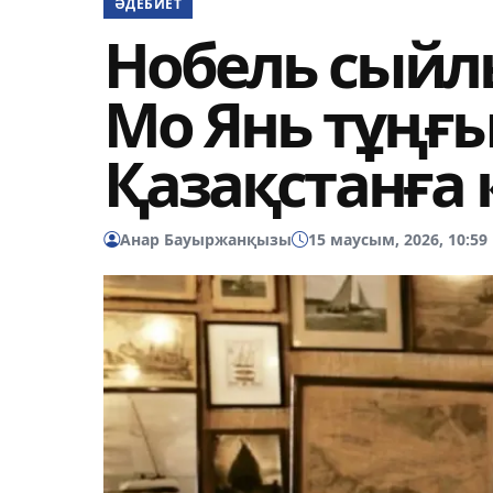
ӘДЕБИЕТ
Нобель сыйл
Мо Янь тұңғ
Қазақстанға
Анар Бауыржанқызы
15 маусым, 2026, 10:59