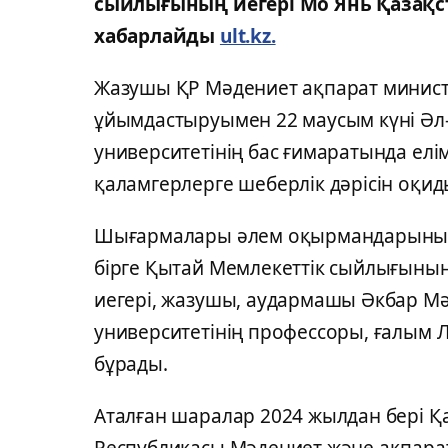
сыйлығының иегері Мо Янь Қазақста
хабарлайды
ult.kz.
Жазушы ҚР Мәдениет ақпарат минист
ұйымдастыруымен 22 маусым күні Әл
университетінің бас ғимаратында елім
қаламгерлерге шеберлік дәрісін оқид
Шығармалары әлем оқырмандарының
бірге Қытай Мемлекеттік сыйлығыны
иегері, жазушы, аудармашы Әкбар Мә
университетінің профессоры, ғалым 
бұрады.
Аталған шаралар 2024 жылдан бері Қ
Республикасы Мәдениет және ақпарат 