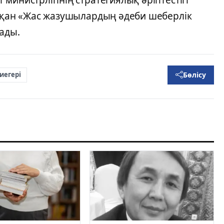
атқан «Жас жазушылардың әдеби шеберлік
сады.
Бөлісу
иегері