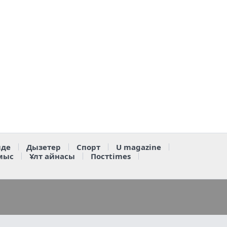
де
Дызетер
Спорт
U magazine
мыс
Ұлт айнасы
Постtimes