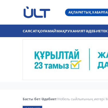
АҚПАРАТТЫҚ ХАБАРЛ
САЯСАТ
ҚОҒАМ
АЙМАҚ
РУХАНИЯТ
ӘДЕБИЕТ
ЕК
Басты бет
/
Әдебиет
/
Нобель сыйлығының иегері Мо