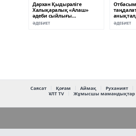
Дархан Қыдырәліге
Отбасыме
Халықаралық «Алаш»
таңдалат
әдеби сыйлығы
анықта
табысталды
ӘДЕБИЕТ
ӘДЕБИЕТ
Саясат
Қоғам
Аймақ
Руханият
ҰЛТ TV
Жұмысшы мамандықтар