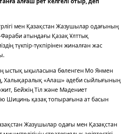
нға алғаш рет келгелі отыр, деп
рлігі мен Қазақстан Жазушылар одағының
-Фараби атындағы Қазақ Ұлттық
іздің түкпір-түкпірінен жиналған жас
ы.
 ыстық ықыласына бөленген Мо Янмен
ң, Халықаралық «Алаш» әдеби сыйлығының
жит, Бейжің Тіл және Мәдениет
Лю Шицинь қазақ топырағына ат басын
азақстан Жазушылар одағы мен Қазақстан
министрлігінің стратегиялық әріптестігі