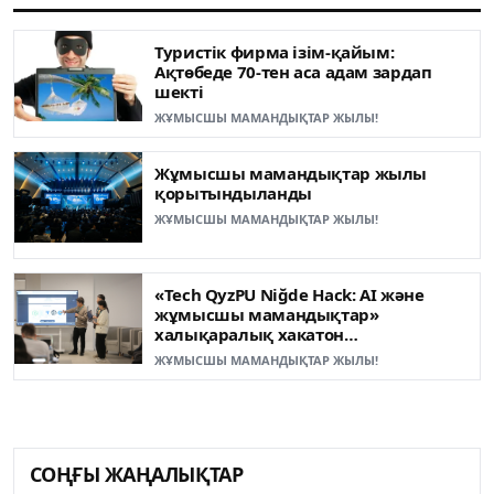
Туристік фирма ізім-қайым:
Ақтөбеде 70-тен аса адам зардап
шекті
ЖҰМЫСШЫ МАМАНДЫҚТАР ЖЫЛЫ!
Жұмысшы мамандықтар жылы
қорытындыланды
ЖҰМЫСШЫ МАМАНДЫҚТАР ЖЫЛЫ!
«Tech QyzPU Niğde Hack: AI және
жұмысшы мамандықтар»
халықаралық хакатон
жеңімпаздары анықталды
ЖҰМЫСШЫ МАМАНДЫҚТАР ЖЫЛЫ!
СОҢҒЫ ЖАҢАЛЫҚТАР