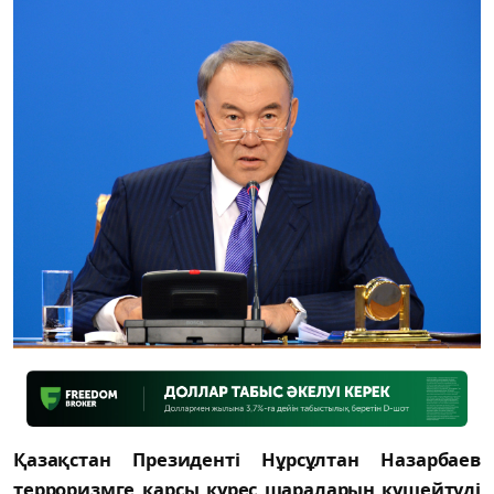
Қазақстан Президенті Нұрсұлтан Назарбаев
терроризмге қарсы күрес шараларын күшейтуді