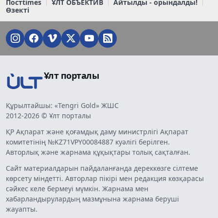
Постtimes
ҰЛТ ОБЪЕКТИВ
Айтылды - орындалды!
Өзекті
Ұлт порталы
Құрылтайшы: «Tengri Gold» ЖШС
2012-2026 © Ұлт порталы
ҚР Ақпарат және қоғамдық даму министрлігі Ақпарат
комитетінің №KZ71VPY00084887 куәлігі берілген.
Авторлық және жарнама құқықтары толық сақталған.
Сайт материалдарын пайдаланғанда дереккөзге сілтеме
көрсету міндетті. Авторлар пікірі мен редакция көзқарасы
сәйкес келе бермеуі мүмкін. Жарнама мен
хабарландырулардың мазмұнына жарнама беруші
жауапты.