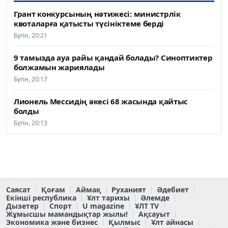
Грант конкурсының нәтижесі: министрлік
квоталарға қатысты түсініктеме берді
Бүгін, 20:21
9 тамызда ауа райы қандай болады? Синоптиктер
болжамын жариялады
Бүгін, 20:17
Лионель Мессидің әкесі 68 жасында қайтыс
болды
Бүгін, 20:13
Саясат
Қоғам
Аймақ
Руханият
Әдебиет
Екінші республика
Ұлт тарихы
Әлемде
Дызетер
Спорт
U magazine
ҰЛТ TV
Жұмысшы мамандықтар жылы!
Ақсауыт
Экономика және бизнес
Қылмыс
Ұлт айнасы