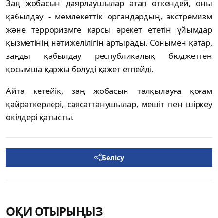
Заң жобасын даярлаушылар атап өткендей, оны
қабылдау - мемлекеттік органдардың, экстремизм
және терроризмге қарсы әрекет ететін ұйымдар
қызметінің нәтижелілігін артырады. Сонымен қатар,
заңды қабылдау республикалық бюджеттен
қосымша қаржы бөлуді қажет етпейді.
Айта кетейік, заң жобасын талқылауға қоғам
қайраткерлері, саясаттанушылар, мешіт пен шіркеу
өкілдері қатысты.
Бөлісу
ОҚИ ОТЫРЫҢЫЗ