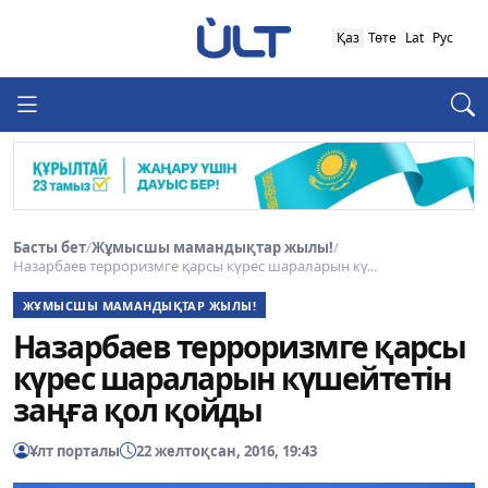
Қаз
Төте
Lat
Рус
Басты бет
/
Жұмысшы мамандықтар жылы!
/
Назарбаев терроризмге қарсы күрес шараларын кү...
ЖҰМЫСШЫ МАМАНДЫҚТАР ЖЫЛЫ!
Назарбаев терроризмге қарсы
күрес шараларын күшейтетін
заңға қол қойды
Ұлт порталы
22 желтоқсан, 2016, 19:43