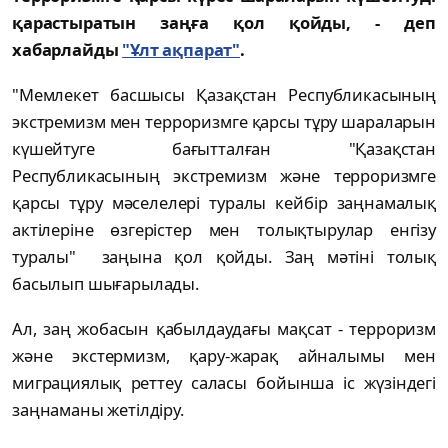
қарастыратын заңға қол қойды, - деп
хабарлайды
"Ұлт ақпарат"
.
"Мемлекет басшысы Қазақстан Республикасының
экстремизм мен терроризмге қарсы тұру шараларын
күшейтуге бағытталған "Қазақстан
Республикасының экстремизм және терроризмге
қарсы тұру мәселелері туралы кейбір заңнамалық
актілеріне өзгерістер мен толықтырулар енгізу
туралы" заңына қол қойды. Заң мәтіні толық
басылып шығарылады.
Ал, заң жобасын қабылдаудағы мақсат - терроризм
және экстермизм, қару-жарақ айналымы мен
миграциялық реттеу саласы бойынша іс жүзіндегі
заңнаманы жетілдіру.