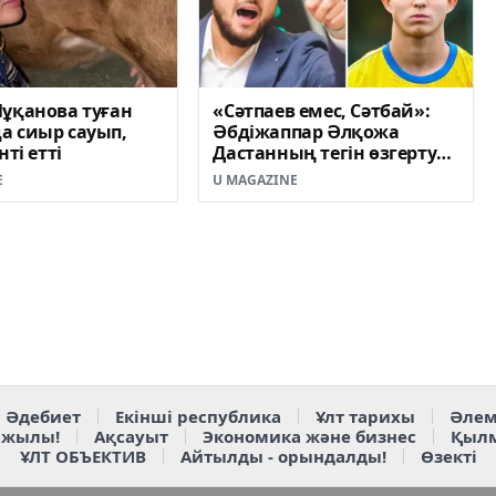
ұқанова туған
«Сәтпаев емес, Сәтбай»:
а сиыр сауып,
Әбдіжаппар Әлқожа
нті етті
Дастанның тегін өзгертуді
ұсынды
E
U MAGAZINE
Әдебиет
Екінші республика
Ұлт тарихы
Әлем
 жылы!
Ақсауыт
Экономика және бизнес
Қыл
ҰЛТ ОБЪЕКТИВ
Айтылды - орындалды!
Өзекті