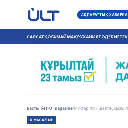
АҚПАРАТТЫҚ ХАБАРЛ
САЯСАТ
ҚОҒАМ
АЙМАҚ
РУХАНИЯТ
ӘДЕБИЕТ
ЕК
Басты бет
/
U magazine
/
Мұхтар Жәкішевтің қызы 
U MAGAZINE