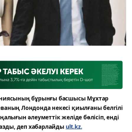
аниясының бұрынғы басшысы Мұхтар
ваның Лондонда некесі қиылғаны белгілі
алығын әлеуметтік желіде бөлісіп, енді
жазды, деп хабарлайды
ult.kz.