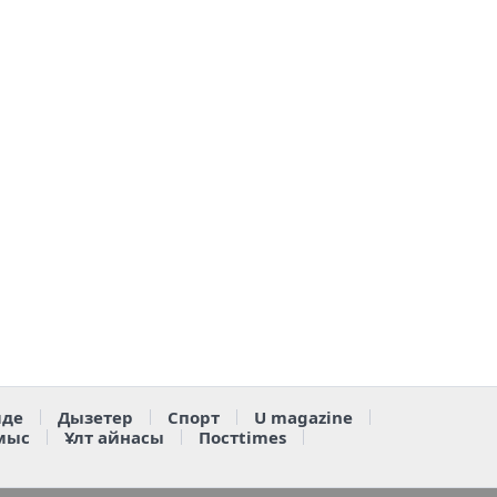
де
Дызетер
Спорт
U magazine
мыс
Ұлт айнасы
Постtimes