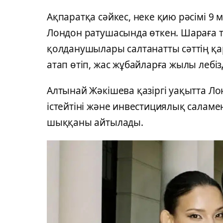
Ақпаратқа сәйкес, неке қию рәсімі 9
Лондон ратушасында өткен. Шараға т
қолданушылары салтанатты сәттің қа
атап өтіп, жас жұбайларға жылы лебізд
Алтынай Жәкішева қазіргі уақытта Ло
істейтіні және инвестициялық салам
шыққаны айтылады.