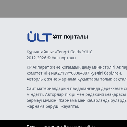
Ұлт порталы
Құрылтайшы: «Tengri Gold» ЖШС
2012-2026 © Ұлт порталы
ҚР Ақпарат және қоғамдық даму министрлігі Ақпа
комитетінің №KZ71VPY00084887 куәлігі берілген.
Авторлық және жарнама құқықтары толық сақтал
Сайт материалдарын пайдаланғанда дереккөзге сі
міндетті. Авторлар пікірі мен редакция көзқарасы
бермеуі мүмкін. Жарнама мен хабарландырулард
жарнама беруші жауапты.
Тәуелсіз интернет-басылым - ult.kz