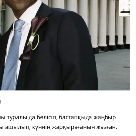
н
йы туралы да бөлісіп, бастапқыда жаңбыр
аны ашылып, күннің жарқырағанын жазған.