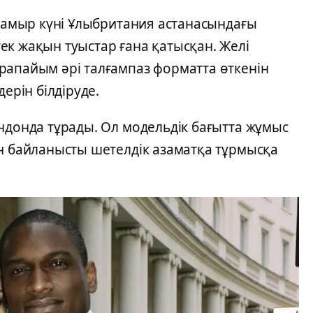
 мамыр күні Ұлыбритания астанасындағы
ек жақын туыстар ғана қатысқан. Желі
рапайым әрі талғампаз форматта өткенін
ерін білдіруде.
ндонда тұрады. Ол модельдік бағытта жұмыс
ен байланысты шетелдік азаматқа тұрмысқа