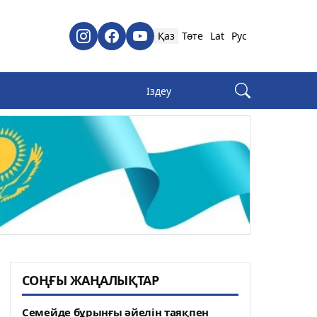
Қаз
Төте
Lat
Рус
СОҢҒЫ ЖАҢАЛЫҚТАР
Семейде бұрынғы әйелін таяқпен