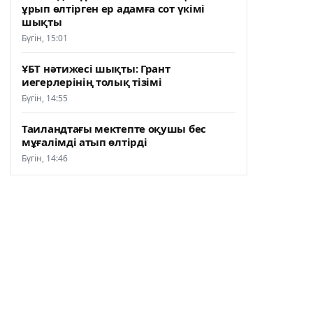
ұрып өлтірген ер адамға сот үкімі
шықты
Бүгін, 15:01
ҰБТ нәтижесі шықты: Грант
иегерлерінің толық тізімі
Бүгін, 14:55
Таиландтағы мектепте оқушы бес
мұғалімді атып өлтірді
Бүгін, 14:46