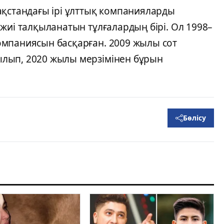
ақстандағы ірі ұлттық компанияларды
жиі талқыланатын тұлғалардың бірі. Ол 1998–
омпаниясын басқарған. 2009 жылы сот
лып, 2020 жылы мерзімінен бұрын
Бөлісу