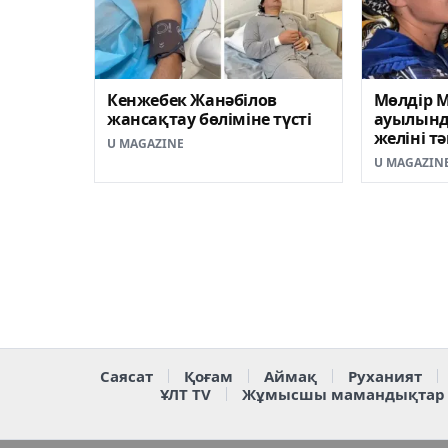
Кенжебек Жанәбілов
Мөлдір М
жансақтау бөліміне түсті
ауылынд
желіні тә
U MAGAZINE
U MAGAZIN
Саясат
Қоғам
Аймақ
Руханият
ҰЛТ TV
Жұмысшы мамандықтар