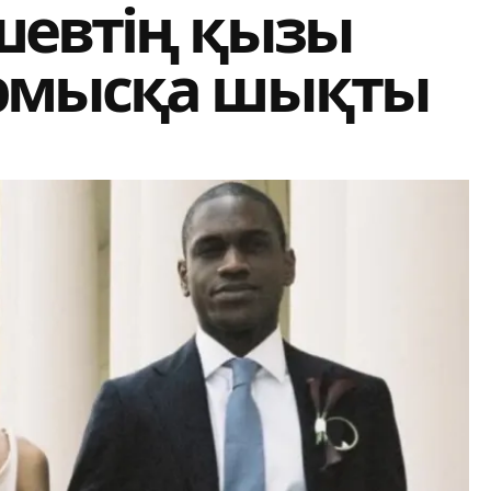
шевтің қызы
ұрмысқа шықты