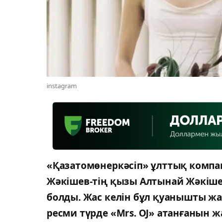
instagram
«Қазатомөнеркәсіп» ұлттық комп
Жәкішев-тің қызы Алтынай Жәкіше
болды. Жас келін бұл қуанышты жаң
ресми түрде «Mrs. OJ» атанғанын 