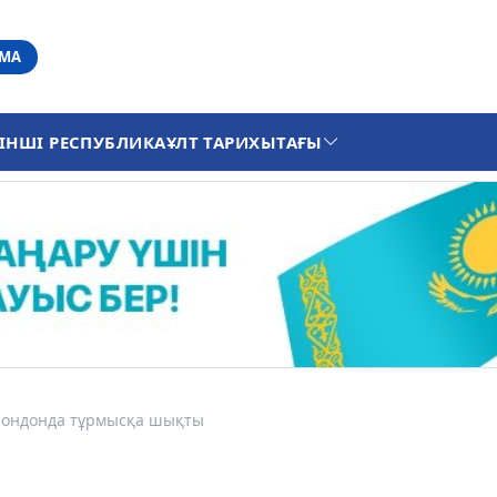
АМА
ІНШІ РЕСПУБЛИКА
ҰЛТ ТАРИХЫ
ТАҒЫ
Лондонда тұрмысқа шықты