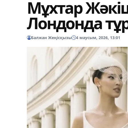
Мұхтар Жәкі
Лондонда т
Балжан Жеңісқызы
4 маусым, 2026, 13:01