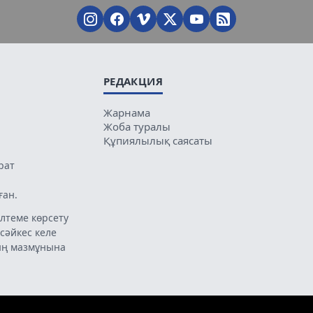
РЕДАКЦИЯ
Жарнама
Жоба туралы
Құпиялылық саясаты
рат
ған.
лтеме көрсету
 сәйкес келе
ың мазмұнына