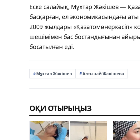
Еске салайық, Мұхтар Жәкішев — Қаз
басқарған, ел экономикасындағы аты 
2009 жылдары «Қазатомөнеркәсіп» к
шешімімен бас бостандығынан айыры
босатылған еді.
Мұхтар Жәкішев
Алтынай Жәкішева
ОҚИ ОТЫРЫҢЫЗ