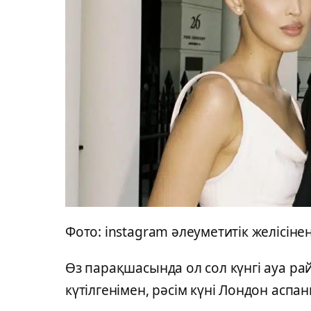
Фото: instagram әлеуметитік желісіне
Өз парақшасында ол сол күнгі ауа ра
күтілгенімен, рәсім күні Лондон асп