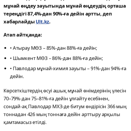
мұнай өңдеу зауытында мұнай өңдеудің орташа
тереңдігі 87,4%-дан 90%-ға дейін артты, деп
хабарлайды
Ult.kz
.
Атап айтқанда:
• Атырау МӨЗ – 85%-дан 88%-ға дейін;
• Шымкент МӨЗ – 86%-дан 88%-ға дейін;
• Павлодар мұнай-химия зауыты – 91%-дан 94%-ға
дейін.
Көрсеткіштердің өсуі ашық мұнай өнімдерінің үлесін
70–79%-дан 75–81%-ға дейін ұлғайту есебінен,
сондай-ақ Павлодар МХЗ-де битум өндірісін 366 мың
тоннадан 426 мың тоннаға дейін арттыру арқылы
қамтамасыз етілді.