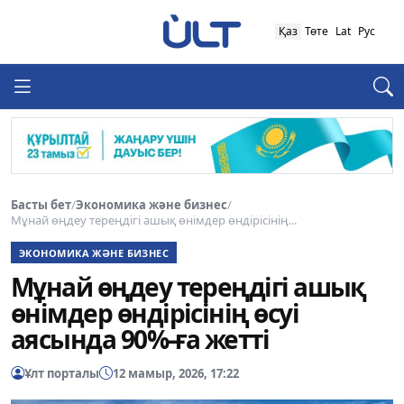
Қаз
Төте
Lat
Рус
Басты бет
/
Экономика және бизнес
/
Мұнай өңдеу тереңдігі ашық өнімдер өндірісінің...
ЭКОНОМИКА ЖӘНЕ БИЗНЕС
Мұнай өңдеу тереңдігі ашық
өнімдер өндірісінің өсуі
аясында 90%-ға жетті
Ұлт порталы
12 мамыр, 2026, 17:22