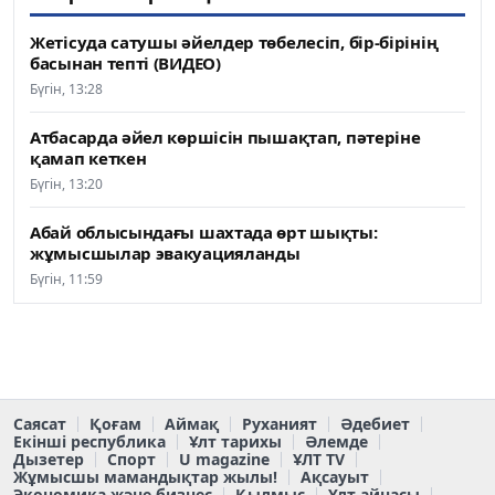
Жетісуда сатушы әйелдер төбелесіп, бір-бірінің
басынан тепті (ВИДЕО)
Бүгін, 13:28
Атбасарда әйел көршісін пышақтап, пәтеріне
қамап кеткен
Бүгін, 13:20
Абай облысындағы шахтада өрт шықты:
жұмысшылар эвакуацияланды
Бүгін, 11:59
Саясат
Қоғам
Аймақ
Руханият
Әдебиет
Екінші республика
Ұлт тарихы
Әлемде
Дызетер
Спорт
U magazine
ҰЛТ TV
Жұмысшы мамандықтар жылы!
Ақсауыт
Экономика және бизнес
Қылмыс
Ұлт айнасы