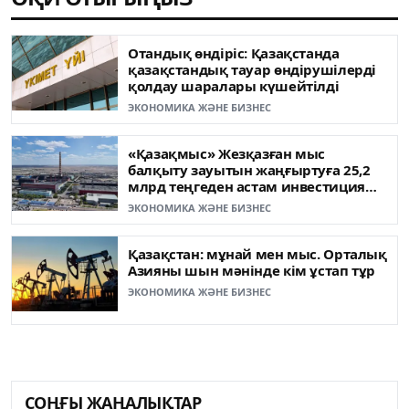
Отандық өндіріс: Қазақстанда
қазақстандық тауар өндірушілерді
қолдау шаралары күшейтілді
ЭКОНОМИКА ЖӘНЕ БИЗНЕС
«Қазақмыс» Жезқазған мыс
балқыту зауытын жаңғыртуға 25,2
млрд теңгеден астам инвестиция
бағыттады
ЭКОНОМИКА ЖӘНЕ БИЗНЕС
Қазақстан: мұнай мен мыс. Орталық
Азияны шын мәнінде кім ұстап тұр
ЭКОНОМИКА ЖӘНЕ БИЗНЕС
СОҢҒЫ ЖАҢАЛЫҚТАР