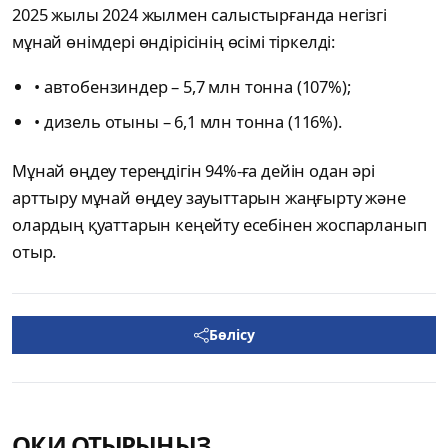
2025 жылы 2024 жылмен салыстырғанда негізгі
мұнай өнімдері өндірісінің өсімі тіркелді:
• автобензиндер – 5,7 млн тонна (107%);
• дизель отыны – 6,1 млн тонна (116%).
Мұнай өңдеу тереңдігін 94%-ға дейін одан әрі
арттыру мұнай өңдеу зауыттарын жаңғырту және
олардың қуаттарын кеңейту есебінен жоспарланып
отыр.
Бөлісу
ОҚИ ОТЫРЫҢЫЗ