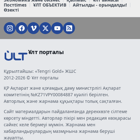
Постtimes
ҰЛТ ОБЪЕКТИВ
Айтылды - орындалды!
Өзекті
Ұлт порталы
Құрылтайшы: «Tengri Gold» ЖШС
2012-2026 © Ұлт порталы
ҚР Ақпарат және қоғамдық даму министрлігі Ақпарат
комитетінің №KZ71VPY00084887 куәлігі берілген.
Авторлық және жарнама құқықтары толық сақталған.
Сайт материалдарын пайдаланғанда дереккөзге сілтеме
көрсету міндетті. Авторлар пікірі мен редакция көзқарасы
сәйкес келе бермеуі мүмкін. Жарнама мен
хабарландырулардың мазмұнына жарнама беруші
жауапты.