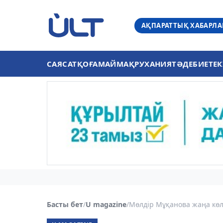
АҚПАРАТТЫҚ ХАБАРЛ
САЯСАТ
ҚОҒАМ
АЙМАҚ
РУХАНИЯТ
ӘДЕБИЕТ
ЕК
Басты бет
/
U magazine
/
Мөлдір Мұқанова жаңа көл