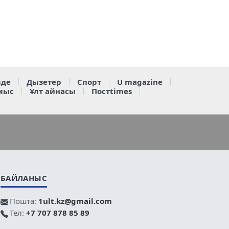
де
Дызетер
Спорт
U magazine
мыс
Ұлт айнасы
Постtimes
БАЙЛАНЫС
Пошта:
1ult.kz@gmail.com
Тел:
+7 707 878 85 89