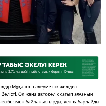
лдір Мұқанова әлеуметтік желідегі
лісті. Ол жаңа автокөлік сатып алғанын
ң несібесімен байланыстырды, деп хабарлайды