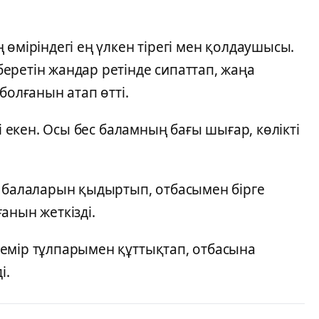
 өміріндегі ең үлкен тірегі мен қолдаушысы.
еретін жандар ретінде сипаттап, жаңа
болғанын атап өтті.
і екен. Осы бес баламның бағы шығар, көлікті
н балаларын қыдыртып, отбасымен бірге
анын жеткізді.
емір тұлпарымен құттықтап, отбасына
і.