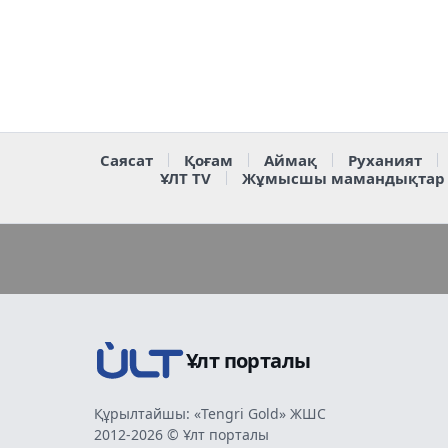
Саясат
Қоғам
Аймақ
Руханият
ҰЛТ TV
Жұмысшы мамандықтар
Ұлт порталы
Құрылтайшы: «Tengri Gold» ЖШС
2012-2026 © Ұлт порталы