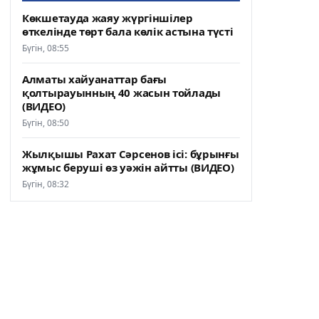
Көкшетауда жаяу жүргіншілер
өткелінде төрт бала көлік астына түсті
Бүгін, 08:55
Алматы хайуанаттар бағы
қолтырауынның 40 жасын тойлады
(ВИДЕО)
Бүгін, 08:50
Жылқышы Рахат Сәрсенов ісі: бұрынғы
жұмыс беруші өз уәжін айтты (ВИДЕО)
Бүгін, 08:32