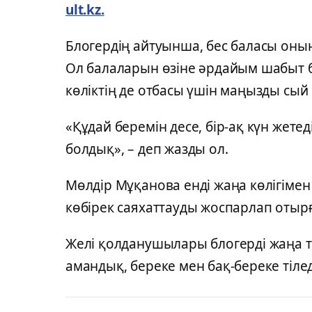
ult.kz.
Блогердің айтуынша, бес баласы оның
Ол балаларын өзіне әрдайым шабыт б
көліктің де отбасы үшін маңызды сый 
«Құдай беремін десе, бір-ақ күн жетед
болдық», – деп жазды ол.
Мөлдір Мұқанова енді жаңа көлігіме
көбірек саяхаттауды жоспарлап отырғ
Желі қолданушылары блогерді жаңа т
амандық, береке мен бақ-береке тілед