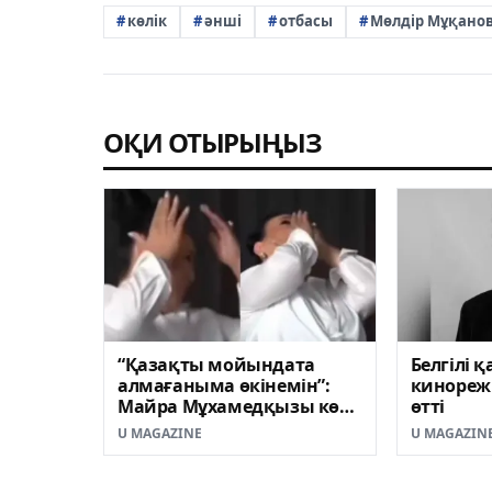
көлік
әнші
отбасы
Мөлдір Мұқано
ОҚИ ОТЫРЫҢЫЗ
“Қазақты мойындата
Белгілі 
алмағаныма өкінемін”:
кинореж
Майра Мұхамедқызы көз
өтті
жасына ерік берді
U MAGAZINE
U MAGAZIN