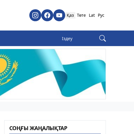
Қаз
Төте
Lat
Рус
СОҢҒЫ ЖАҢАЛЫҚТАР