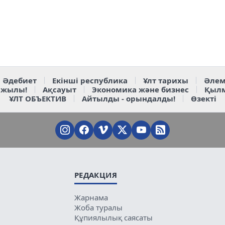
Әдебиет
Екінші республика
Ұлт тарихы
Әлем
 жылы!
Ақсауыт
Экономика және бизнес
Қыл
ҰЛТ ОБЪЕКТИВ
Айтылды - орындалды!
Өзекті
РЕДАКЦИЯ
Жарнама
Жоба туралы
Құпиялылық саясаты