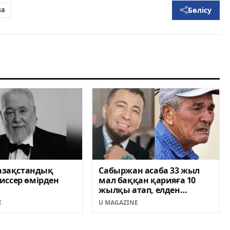
Бөлісу
ва
қазақстандық
Сабыржан асаба 33 жыл
иссер өмірден
мал баққан қарияға 10
жылқы атап, елден
кешірім сұрады
E
U MAGAZINE