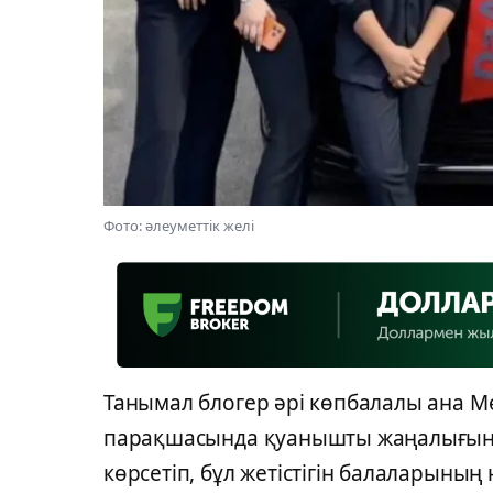
Фото: әлеуметтік желі
Танымал блогер әрі көпбалалы ана Мө
парақшасында қуанышты жаңалығын бө
көрсетіп, бұл жетістігін балаларыны