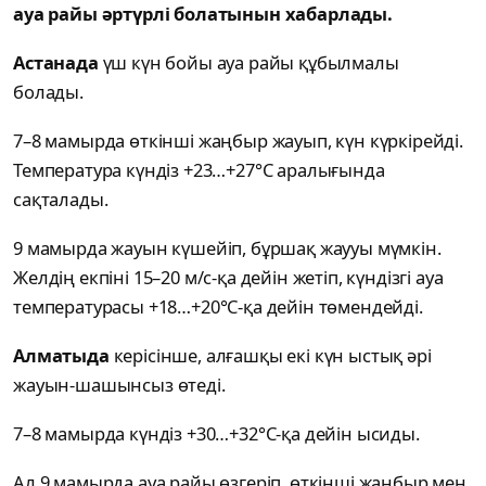
ауа райы әртүрлі болатынын хабарлады.
Астанада
үш күн бойы ауа райы құбылмалы
болады.
7–8 мамырда өткінші жаңбыр жауып, күн күркірейді.
Температура күндіз +23…+27°C аралығында
сақталады.
9 мамырда жауын күшейіп, бұршақ жаууы мүмкін.
Желдің екпіні 15–20 м/с-қа дейін жетіп, күндізгі ауа
температурасы +18…+20°C-қа дейін төмендейді.
Алматыда
керісінше, алғашқы екі күн ыстық әрі
жауын-шашынсыз өтеді.
7–8 мамырда күндіз +30…+32°C-қа дейін ысиды.
Ал 9 мамырда ауа райы өзгеріп, өткінші жаңбыр мен