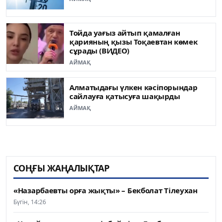
Тойда уағыз айтып қамалған
қарияның қызы Тоқаевтан көмек
сұрады (ВИДЕО)
АЙМАҚ
Алматыдағы үлкен кәсіпорындар
сайлауға қатысуға шақырды
АЙМАҚ
СОҢҒЫ ЖАҢАЛЫҚТАР
«Назарбаевты орға жықты» – Бекболат Тілеухан
Бүгін, 14:26