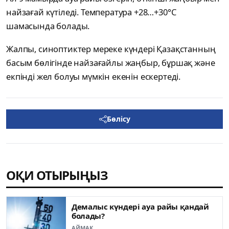
найзағай күтіледі. Температура +28…+30°C
шамасында болады.
Жалпы, синоптиктер мереке күндері Қазақстанның
басым бөлігінде найзағайлы жаңбыр, бұршақ және
екпінді жел болуы мүмкін екенін ескертеді.
Бөлісу
ОҚИ ОТЫРЫҢЫЗ
Демалыс күндері ауа райы қандай
болады?
АЙМАҚ