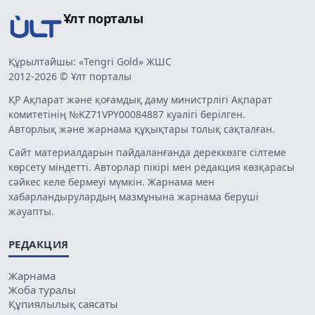
Ұлт порталы
Құрылтайшы: «Tengri Gold» ЖШС
2012-2026 © Ұлт порталы
ҚР Ақпарат және қоғамдық даму министрлігі Ақпарат
комитетінің №KZ71VPY00084887 куәлігі берілген.
Авторлық және жарнама құқықтары толық сақталған.
Сайт материалдарын пайдаланғанда дереккөзге сілтеме
көрсету міндетті. Авторлар пікірі мен редакция көзқарасы
сәйкес келе бермеуі мүмкін. Жарнама мен
хабарландырулардың мазмұнына жарнама беруші
жауапты.
РЕДАКЦИЯ
Жарнама
Жоба туралы
Құпиялылық саясаты