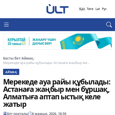
Қаз
Төте
Lat
Рус
Басты бет
/
Аймақ
/
Мерекеде ауа райы құбылады: Астанаға жаңбыр ме...
АЙМАҚ
Мерекеде ауа райы құбылады:
Астанаға жаңбыр мен бұршақ,
Алматыға аптап ыстық келе
жатыр
Ұлт порталы
6 мамыр, 2026, 18:59