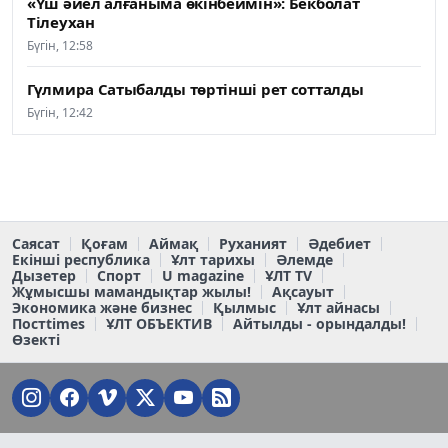
«Үш әйел алғаныма өкінбеймін»: Бекболат
Тілеухан
Бүгін, 12:58
Гүлмира Сатыбалды төртінші рет сотталды
Бүгін, 12:42
Саясат
Қоғам
Аймақ
Руханият
Әдебиет
Екінші республика
Ұлт тарихы
Әлемде
Дызетер
Спорт
U magazine
ҰЛТ TV
Жұмысшы мамандықтар жылы!
Ақсауыт
Экономика және бизнес
Қылмыс
Ұлт айнасы
Постtimes
ҰЛТ ОБЪЕКТИВ
Айтылды - орындалды!
Өзекті