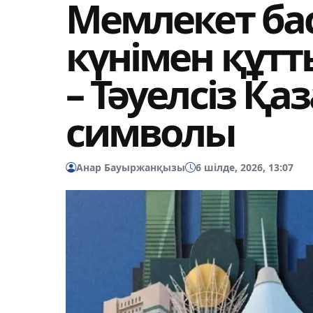
Мемлекет ба
күнімен құтт
– Тәуелсіз Қ
символы
Анар Бауыржанқызы
6 шілде, 2026, 13:07