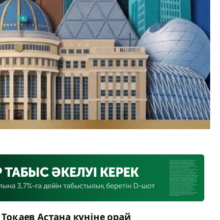
оқаев Астана күніне орай