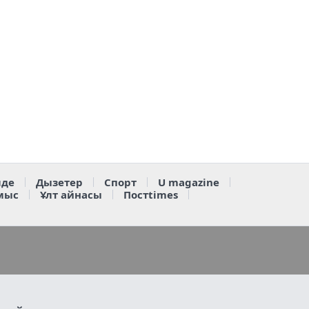
де
Дызетер
Спорт
U magazine
мыс
Ұлт айнасы
Постtimes