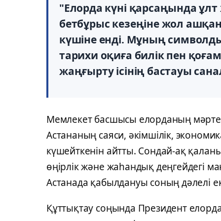
"Елорда күні қарсаңында ұл
бетбұрыс кезеңіне жол ашқа
күшіне енді. Мұның символды
тарихи оқиға билік пен қоға
жаңғырту ісінің бастауы сана
Мемлекет басшысы елорданың мәртеб
Астананың саяси, әкімшілік, экономи
күшейткенін айтты. Сондай-ақ қалан
өңірлік және жаһандық деңгейдегі 
Астанада қабылдануы соның дәлелі еке
Құттықтау соңында Президент елордан