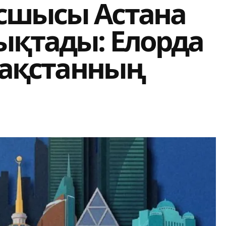
сшысы Астана
ықтады: Елорда
азақстанның