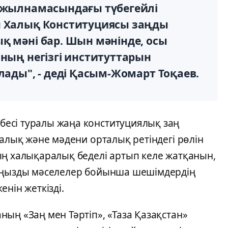
т жылнамасындағы түбегейлі
н Халық Конституциясы заңды
қ мәні бар. Шын мәнінде, осы
мның негізгі институттарын
лады", - деді Қасым-Жомарт Тоқаев.
есі туралы жаңа конституциялық заң
калық және мәдени орталық ретіндегі рөлін
ың халықаралық беделі артып келе жатқанын,
маңызды мәселелер бойынша шешімдердің
нін жеткізді.
ың «Заң мен Тәртіп», «Таза Қазақстан»