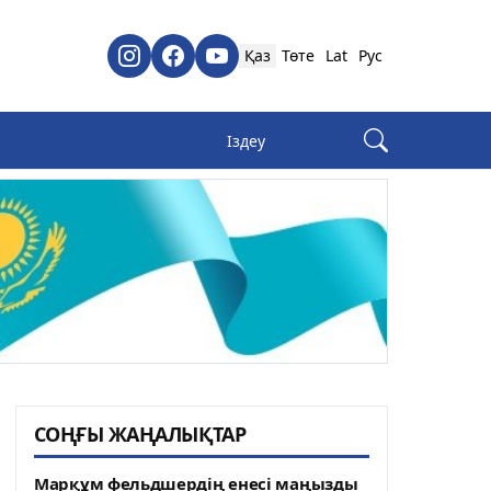
Қаз
Төте
Lat
Рус
СОҢҒЫ ЖАҢАЛЫҚТАР
Марқұм фельдшердің енесі маңызды