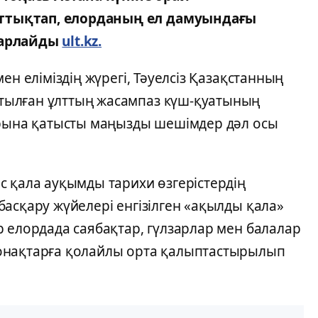
ттықтап, елорданың ел дамуындағы
барлайды
ult.kz.
ен еліміздің жүрегі, Тәуелсіз Қазақстанның
тылған ұлттың жасампаз күш-қуатының
ырына қатысты маңызды шешімдер дәл осы
с қала ауқымды тарихи өзгерістердің
асқару жүйелері енгізілген «ақылды қала»
 елордада саябақтар, гүлзарлар мен балалар
онақтарға қолайлы орта қалыптастырылып