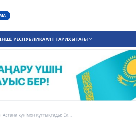
АМА
ІНШІ РЕСПУБЛИКА
ҰЛТ ТАРИХЫ
ТАҒЫ
Астана күнімен құттықтады: Ел...