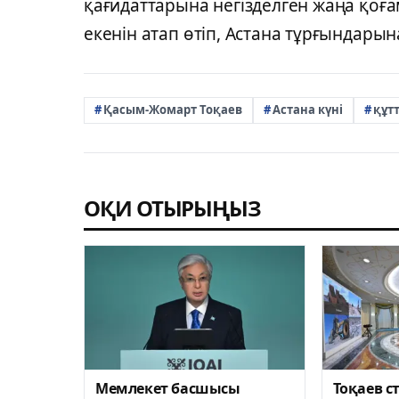
қағидаттарына негізделген жаңа қоға
екенін атап өтіп, Астана тұрғындарын
Қасым-Жомарт Тоқаев
Астана күні
құт
ОҚИ ОТЫРЫҢЫЗ
Мемлекет басшысы
Тоқаев с