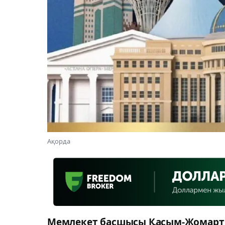
Ақорда
Мемлекет басшысы Қасым-Жомарт Т