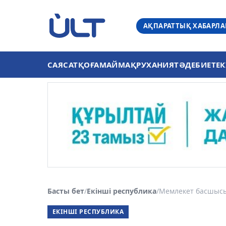
АҚПАРАТТЫҚ ХАБАРЛ
САЯСАТ
ҚОҒАМ
АЙМАҚ
РУХАНИЯТ
ӘДЕБИЕТ
ЕК
Басты бет
/
Екінші республика
/
Мемлекет басшысы 
ЕКІНШІ РЕСПУБЛИКА