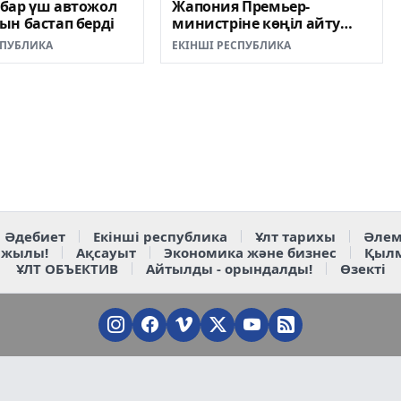
бар үш автожол
Жапония Премьер-
н бастап берді
министріне көңіл айту
жеделхатын жолдады
СПУБЛИКА
ЕКІНШІ РЕСПУБЛИКА
Әдебиет
Екінші республика
Ұлт тарихы
Әлем
 жылы!
Ақсауыт
Экономика және бизнес
Қыл
ҰЛТ ОБЪЕКТИВ
Айтылды - орындалды!
Өзекті