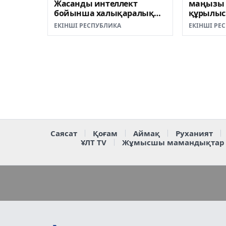
Жасанды интеллект
маңызы 
бойынша халықаралық
құрылысы
олимпиаданың ашылу
ЕКІНШІ РЕСПУБЛИКА
ЕКІНШІ РЕ
салтанатына қатысты
Саясат
Қоғам
Аймақ
Руханият
ҰЛТ TV
Жұмысшы мамандықтар