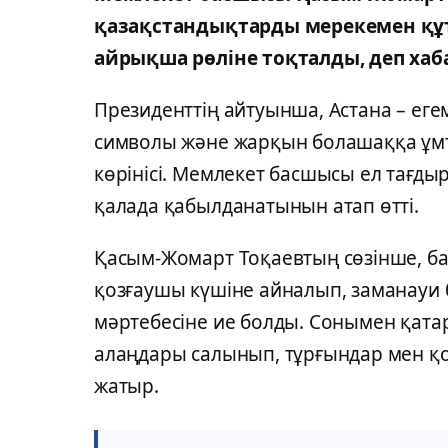
қазақстандықтарды мерекемен құ
айрықша рөліне тоқталды, деп ха
Президенттің айтуынша, Астана – егем
символы және жарқын болашаққа ұм
көрінісі. Мемлекет басшысы ел тағд
қалада қабылданатынын атап өтті.
Қасым-Жомарт Тоқаевтың сөзінше, ба
қозғаушы күшіне айналып, заманауи б
мәртебесіне ие болды. Сонымен қатар
алаңдары салынып, тұрғындар мен қ
жатыр.