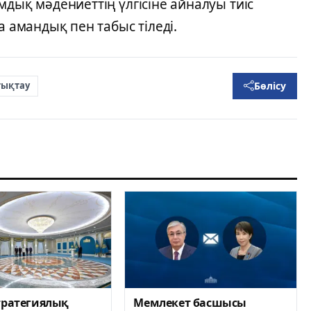
мдық мәдениеттің үлгісіне айналуы тиіс
а амандық пен табыс тіледі.
Бөлісу
тықтау
тратегиялық
Мемлекет басшысы