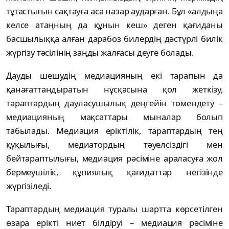
тұтастығын сақтауға аса назар аударған. Бұл «алдыңа
келсе атаңның да құнын кеш» деген қағиданы
басшылыққа алған дарабоз билердің дəстүрлі билік
жүргізу тəсілінің заңды жалғасы деуге болады.
Дауды шешудің медиацияның екі тарапын да
қанағаттандыратын нұсқасына қол жеткізу,
тараптардың дауласушылық деңгейін төмендету –
медиацияның мақсаттары мыналар болып
табылады. Медиация еріктілік, тараптардың тең
құқылығы, медиатордың тәуелсіздігі мен
бейтараптылығы, медиация рәсіміне араласуға жол
бермеушілік, құпиялық қағидаттар негізінде
жүргізіледі.
Тараптардың медиация туралы шартта көрсетілген
өзара ерікті ниет білдіруі – медиация рәсіміне