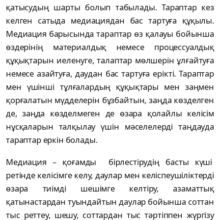
қатысудың шарты болып табылады. Тараптар кез
келген сатыда медиациядан бас тартуға құқылы.
Медиация барысында тараптар өз қалауы бойынша
өздерінің материалдық немесе процессуалдық
құқықтарын иеленуге, талаптар мөлшерін ұлғайтуға
немесе азайтуға, даудан бас тартуға ерікті. Тараптар
мен үшінші тұлғалардың құқықтары мен заңмен
қорғалатын мүдделерін бұзбайтын, заңда көзделген
де, заңда көзделмеген де өзара қолайлы келісім
нұсқаларын талқылау үшін мәселелерді таңдауда
тараптар еркін болады.
Медиация – қоғамды бірлестірудің басты күші
ретінде келісімге келу, даулар мен келіспеушіліктерді
өзара тиімді шешімге келтіру, азаматтық
қатынастардан туындайтын даулар бойынша соттан
тыс реттеу, шешу, соттардан тыс тәртіппен жүргізу