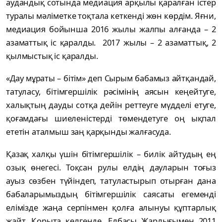
аудандық сотында медиация арқылы қаралған істер
туралы мәліметке тоқтала кеткенді жөн көрдім. Яғни,
медиация бойынша 2016 жылы жалпы алғанда – 2
азаматтық іс қаралды. 2017 жылы – 2 азаматтық, 2
қылмыстық іс қаралды.
«Дау мұраты – бітім» деп Сырым бабамыз айтқандай,
татуласу, бітімгершілік рәсімінің аясын кеңейтуге,
халықтың дауды сотқа дейін реттеуге мүдделі етуге,
қоғамдағы шиеленістерді төмендетуге оң ықпал
ететін аталмыш заң қарқынды жалғасуда.
Қазақ халқы үшін бітімгершілік – билік айтудың ең
озық өнегесі. Тоқсан рулы елдің дауларын тоғыз
ауыз сөзбен түйіндеп, татуластырып отырған дана
бабаларымыздың бітімгершілік саясаты егеменді
елімізде жаңа серпінмен қолға алынуы құптарлық
жайт. Қорыта келгенде, Елбасы Жарлығымен 2011