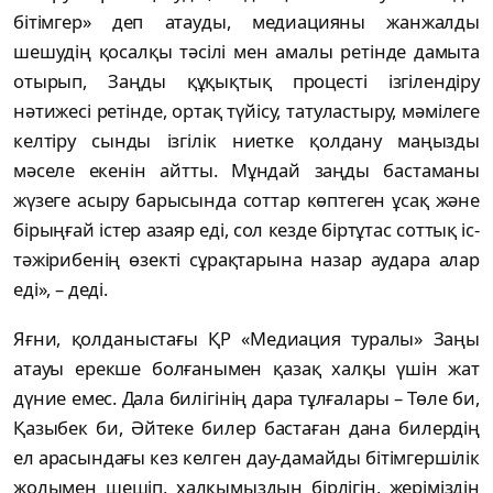
бітімгер» деп атауды, медиацияны жанжалды
шешудің қосалқы тәсілі мен амалы ретінде дамыта
отырып, Заңды құқықтық процесті ізгілендіру
нәтижесі ретінде, ортақ түйісу, татуластыру, мәмілеге
келтіру сынды ізгілік ниетке қолдану маңызды
мәселе екенін айтты. Мұндай заңды бастаманы
жүзеге асыру барысында соттар көптеген ұсақ және
бірыңғай істер азаяр еді, сол кезде біртұтас соттық іс-
тәжірибенің өзекті сұрақтарына назар аудара алар
еді», – деді.
Яғни, қолданыстағы ҚР «Медиация туралы» Заңы
атауы ерекше болғанымен қазақ халқы үшін жат
дүние емес. Дала билігінің дара тұлғалары – Төле би,
Қазыбек би, Əйтеке билер бастаған дана билердің
ел арасындағы кез келген дау-дамайды бітімгершілік
жолымен шешіп, халқымыздың бірлігін, жеріміздің