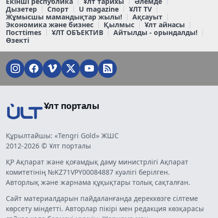
Екінші республика
Ұлт тарихы
Әлемде
Дызетер
Спорт
U magazine
ҰЛТ TV
Жұмысшы мамандықтар жылы!
Ақсауыт
Экономика және бизнес
Қылмыс
Ұлт айнасы
Постtimes
ҰЛТ ОБЪЕКТИВ
Айтылды - орындалды!
Өзекті
Ұлт порталы
Құрылтайшы: «Tengri Gold» ЖШС
2012-2026 © Ұлт порталы
ҚР Ақпарат және қоғамдық даму министрлігі Ақпарат
комитетінің №KZ71VPY00084887 куәлігі берілген.
Авторлық және жарнама құқықтары толық сақталған.
Сайт материалдарын пайдаланғанда дереккөзге сілтеме
көрсету міндетті. Авторлар пікірі мен редакция көзқарасы