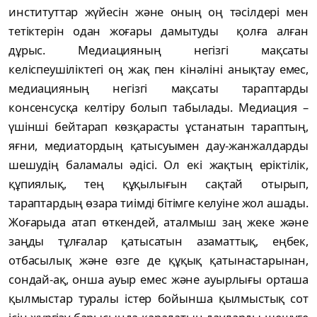
институттар жүйесін және оның оң тәсілдері мен
тетіктерін одан жоғары дамытуды қолға алған
дұрыс. Медиацияның негізгі мақсаты
келіспеушіліктегі оң жақ пен кінәліні анықтау емес,
медиацияның негізгі мақсаты тараптарды
консенсусқа келтіру болып табылады. Медиация –
үшінші бейтарап көзқарасты ұстанатын тараптың,
яғни, медиатордың қатысуымен дау-жанжалдарды
шешудің баламалы əдісі. Ол екі жақтың еріктілік,
құпиялық, тең құқылығын сақтай отырып,
тараптардың өзара тиімді бітімге келуіне жол ашады.
Жоғарыда атап өткендей, аталмыш заң жеке жəне
заңды тұлғалар қатысатын азаматтық, еңбек,
отбасылық жəне өзге де құқық қатынастарынан,
сондай-ақ, онша ауыр емес жəне ауырлығы орташа
қылмыстар туралы істер бойынша қылмыстық сот