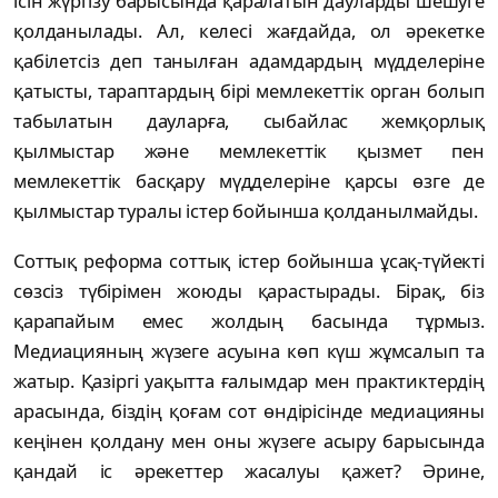
ісін жүргізу барысында қаралатын дауларды шешуге
қолданылады. Ал, келесі жағдайда, ол әрекетке
қабілетсіз деп танылған адамдардың мүдделеріне
қатысты, тараптардың бірі мемлекеттік орган болып
табылатын дауларға, сыбайлас жемқорлық
қылмыстар жəне мемлекеттік қызмет пен
мемлекеттік басқару мүдделеріне қарсы өзге де
қылмыстар туралы істер бойынша қолданылмайды.
Соттық реформа соттық істер бойынша ұсақ-түйекті
сөзсіз түбірімен жоюды қарастырады. Бірақ, біз
қарапайым емес жолдың басында тұрмыз.
Медиацияның жүзеге асуына көп күш жұмсалып та
жатыр. Қазіргі уақытта ғалымдар мен практиктердің
арасында, біздің қоғам сот өндірісінде медиацияны
кеңінен қолдану мен оны жүзеге асыру барысында
қандай іс әрекеттер жасалуы қажет? Әрине,