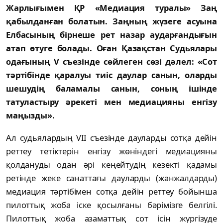
Жарлығымен ҚР «Медиация туралы» Заң
қабылданған болатын. Заңның жүзеге асуына
Елбасының бірнеше рет назар аударғандығын
атап өтуге болады. Оған Қазақстан Судьялары
одағының V съезінде сөйлеген сөзі дәлел: «Сот
тәртібінде қаралуы тиіс даулар санын, оларды
шешудің баламалы санын, соның ішінде
татуластыру әрекеті мен медиацияны енгізу
маңызды».
Ал судьялардың VII съезінде дауларды сотқа дейін
реттеу тетіктерін енгізу жөніндегі медиацияны
қолдануды одан әрі кеңейтудің кезекті қадамы
ретінде жеке санаттағы дауларды (жанжалдарды)
медиация тәртібімен сотқа дейін реттеу бойынша
пилоттық жоба іске қосылғаны бәрімізге белгілі.
Пилоттық жоба азаматтық сот ісін жүргізуде