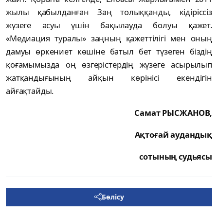
жылы қабылданған Заң толыққанды, кідіріссіз
жүзеге асуы үшін бақылауда болуы қажет.
«Медиация туралы» заңның қажеттілігі мен оның
дамуы өркениет көшіне батыл бет түзеген біздің
қоғамымызда оң өзгерістердің жүзеге асырылып
жатқандығының айқын көрінісі екендігін
айғақтайды.
Самат РЫСЖАНОВ,
Ақтоғай аудандық
сотының судьясы
Бөлісу