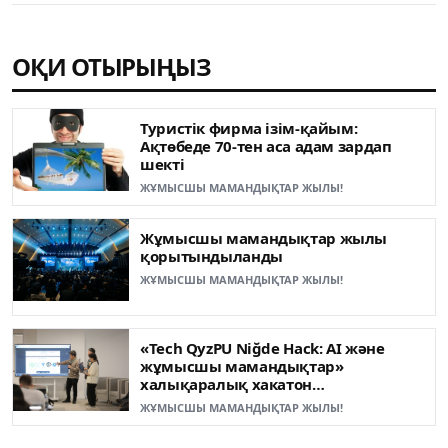
ОҚИ ОТЫРЫҢЫЗ
Туристік фирма ізім-қайым:
Ақтөбеде 70-тен аса адам зардап
шекті
ЖҰМЫСШЫ МАМАНДЫҚТАР ЖЫЛЫ!
Жұмысшы мамандықтар жылы
қорытындыланды
ЖҰМЫСШЫ МАМАНДЫҚТАР ЖЫЛЫ!
«Tech QyzPU Niğde Hack: AI және
жұмысшы мамандықтар»
халықаралық хакатон
жеңімпаздары анықталды
ЖҰМЫСШЫ МАМАНДЫҚТАР ЖЫЛЫ!