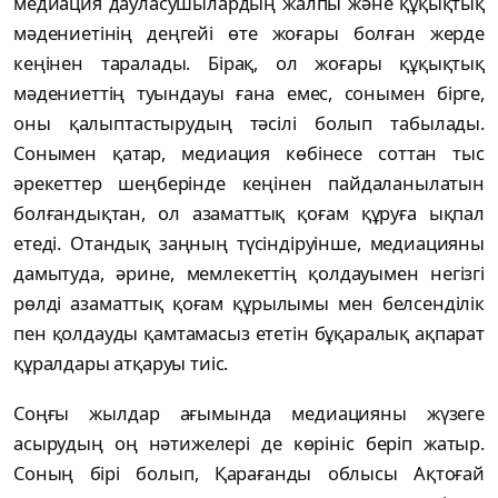
медиация дауласушылардың жалпы және құқықтық
мәдениетінің деңгейі өте жоғары болған жерде
кеңінен таралады. Бірақ, ол жоғары құқықтық
мәдениеттің туындауы ғана емес, сонымен бірге,
оны қалыптастырудың тәсілі болып табылады.
Сонымен қатар, медиация көбінесе соттан тыс
әрекеттер шеңберінде кеңінен пайдаланылатын
болғандықтан, ол азаматтық қоғам құруға ықпал
етеді. Отандық заңның түсіндіруінше, медиацияны
дамытуда, әрине, мемлекеттің қолдауымен негізгі
рөлді азаматтық қоғам құрылымы мен белсенділік
пен қолдауды қамтамасыз ететін бұқаралық ақпарат
құралдары атқаруы тиіс.
Соңғы жылдар ағымында медиацияны жүзеге
асырудың оң нәтижелері де көрініс беріп жатыр.
Соның бірі болып, Қарағанды облысы Ақтоғай