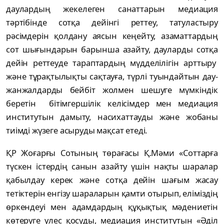
даулардың жекелеген санаттарын медиация
тәртібінде сотқа дейінгі реттеу, татуластыру
рәсімдерін қолдану аясын кеңейту, азаматтардың
сот шығындарын барынша азайту, дауларды сотқа
дейін реттеуде тараптардың мүдделілігін арттыру
және тұрақтылықты сақтауға, түрлі туындайтын дау-
жанжалдарды бейбіт жолмен шешуге мүмкіндік
беретін бітімгершілік келісімдер мен медиация
институтын дамыту, насихаттауды және жобаны
тиімді жүзеге асыруды мақсат етеді.
ҚР Жоғарғы Сотының төрағасы Қ.Мәми «Соттарға
түскен істердің санын азайту үшін нақты шаралар
қабылдау керек және сотқа дейін шағым жасау
тетіктерін енгізу шараларын қамти отырып, еліміздің
өркендеуі мен адамдардың құқықтық мәдениетін
көтеруге үлес қосуды, медиация институтын «Әділ