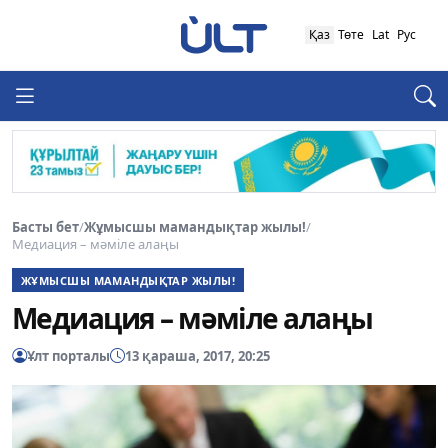
Қаз
Төте
Lat
Рус
Басты бет
/
Жұмысшы мамандықтар жылы!
/
Медиация – мәміле алаңы
ЖҰМЫСШЫ МАМАНДЫҚТАР ЖЫЛЫ!
Медиация – мәміле алаңы
Ұлт порталы
13 қараша, 2017, 20:25