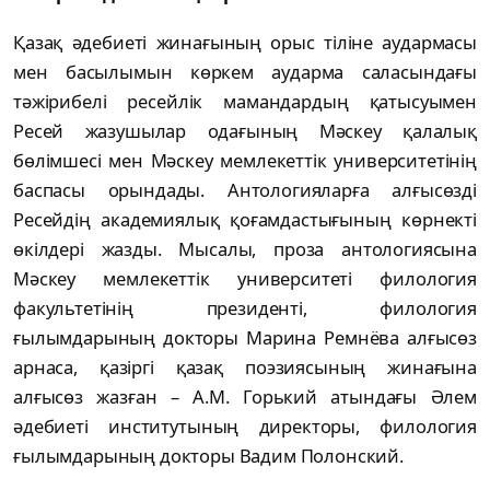
Қазақ әдебиеті жинағының орыс тіліне аудармасы
мен басылымын көркем аударма саласындағы
тәжірибелі ресейлік мамандардың қатысуымен
Ресей жазушылар одағының Мәскеу қалалық
бөлімшесі мен Мәскеу мемлекеттік университетінің
баспасы орындады. Антологияларға алғысөзді
Ресейдің академиялық қоғамдастығының көрнекті
өкілдері жазды. Мысалы, проза антологиясына
Мәскеу мемлекеттік университеті филология
факультетінің президенті, филология
ғылымдарының докторы Марина Ремнёва алғысөз
арнаса, қазіргі қазақ поэзиясының жинағына
алғысөз жазған – А.М. Горький атындағы Әлем
әдебиеті институтының директоры, филология
ғылымдарының докторы Вадим Полонский.