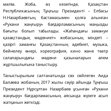
мәлім. Жоба, өз кезегінде, Қазақстан
Республикасының Тұңғыш Президенті – Елбасы
Н.Назарбаевтың бастамасымен қолға алынған
«Рухани жаңғыру» бағдарламасының маңызды
бағыты болып табылады. «Жаһандағы замануи
қазақстандық мәдениет» жобасының міндеті –
қазіргі заманғы Қазақстанның әдебиет, музыка,
бейнелеу өнері, хореография, кино және театр
салаларындағы мәдени қазыналарын әлем
жұртшылығына таныстыру.
Таныстырылым салтанатында сөз сөйлеген Аида
Балаева жобаның 2017 жылы сәуір айында Тұңғыш
Президент Нұрсұлтан Назарбаев ұсынған «Рухани
жаңғыру» бағдарламасының аясында жүзеге асып
жатқанын жеткізді.