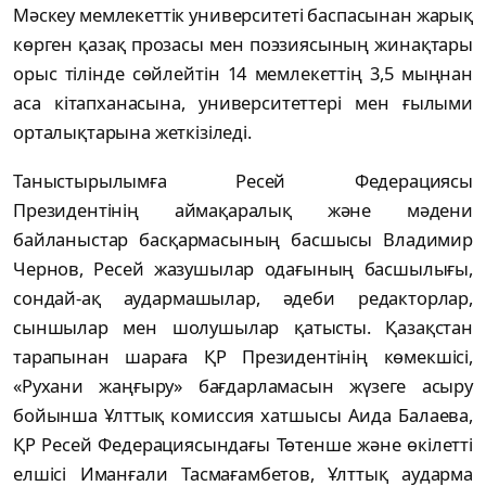
Мәскеу мемлекеттік университеті баспасынан жарық
көрген қазақ прозасы мен поэзиясының жинақтары
орыс тілінде сөйлейтін 14 мемлекеттің 3,5 мыңнан
аса кітапханасына, университеттері мен ғылыми
орталықтарына жеткізіледі.
Таныстырылымға Ресей Федерациясы
Президентінің аймақаралық және мәдени
байланыстар басқармасының басшысы Владимир
Чернов, Ресей жазушылар одағының басшылығы,
сондай-ақ аудармашылар, әдеби редакторлар,
сыншылар мен шолушылар қатысты. Қазақстан
тарапынан шараға ҚР Президентінің көмекшісі,
«Рухани жаңғыру» бағдарламасын жүзеге асыру
бойынша Ұлттық комиссия хатшысы Аида Балаева,
ҚР Ресей Федерациясындағы Төтенше және өкілетті
елшісі Иманғали Тасмағамбетов, Ұлттық аударма