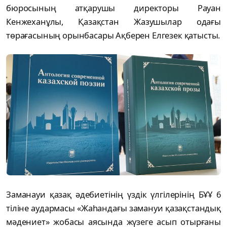
бюросының атқарушы директоры Рауан
Кенжеханұлы, Қазақстан Жазушылар одағы
төрағасының орынбасары Ақберен Елгезек қатысты.
Заманауи қазақ әдебиетінің үздік үлгілерінің БҰҰ 6
тіліне аудармасы «Жаһандағы замануи қазақстандық
мәдениет» жобасы аясында жүзеге асып отырғаны