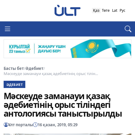
Қаз
Төте
Lat
Рус
Басты бет
/
Әдебиет
/
Мәскеуде заманауи қазақ әдебиетінің орыс тілін...
ӘДЕБИЕТ
Мәскеуде заманауи қазақ
әдебиетінің орыс тіліндегі
антологиясы таныстырылды
Ұлт порталы
16 қазан, 2019, 05:29