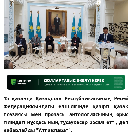
15 қазанда Қазақстан Республикасының Ресей
Федерациясындағы елшілігінде қазіргі қазақ
поэзиясы мен прозасы антологиясының орыс
тіліндегі нұсқасының тұсаукесер рәсімі өтті, деп
хабарлайды "Ұлт ақпарат".