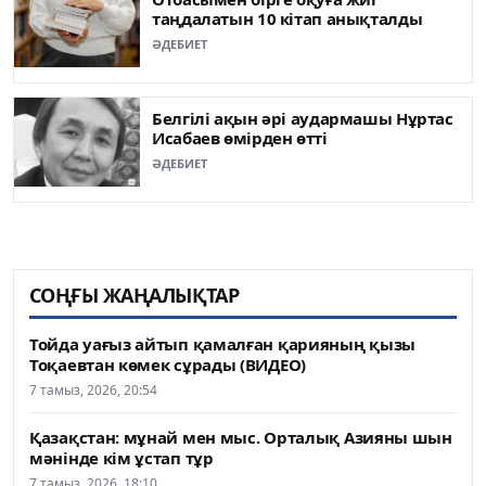
таңдалатын 10 кітап анықталды
ӘДЕБИЕТ
Белгілі ақын әрі аудармашы Нұртас
Исабаев өмірден өтті
ӘДЕБИЕТ
СОҢҒЫ ЖАҢАЛЫҚТАР
Тойда уағыз айтып қамалған қарияның қызы
Тоқаевтан көмек сұрады (ВИДЕО)
7 тамыз, 2026, 20:54
Қазақстан: мұнай мен мыс. Орталық Азияны шын
мәнінде кім ұстап тұр
7 тамыз, 2026, 18:10