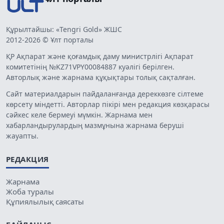
Құрылтайшы: «Tengri Gold» ЖШС
2012-2026 © Ұлт порталы
ҚР Ақпарат және қоғамдық даму министрлігі Ақпарат
комитетінің №KZ71VPY00084887 куәлігі берілген.
Авторлық және жарнама құқықтары толық сақталған.
Сайт материалдарын пайдаланғанда дереккөзге сілтеме
көрсету міндетті. Авторлар пікірі мен редакция көзқарасы
сәйкес келе бермеуі мүмкін. Жарнама мен
хабарландырулардың мазмұнына жарнама беруші
жауапты.
РЕДАКЦИЯ
Жарнама
Жоба туралы
Құпиялылық саясаты