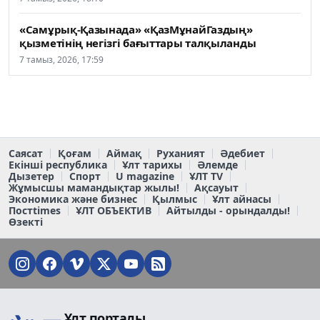
«Самұрық-Қазынада» «ҚазМұнайГаздың»
қызметінің негізгі бағыттары талқыланды
7 тамыз, 2026, 17:59
Саясат
Қоғам
Аймақ
Руханият
Әдебиет
Екінші республика
Ұлт тарихы
Әлемде
Дызетер
Спорт
U magazine
ҰЛТ TV
Жұмысшы мамандықтар жылы!
Ақсауыт
Экономика және бизнес
Қылмыс
Ұлт айнасы
Постtimes
ҰЛТ ОБЪЕКТИВ
Айтылды - орындалды!
Өзекті
Ұлт порталы