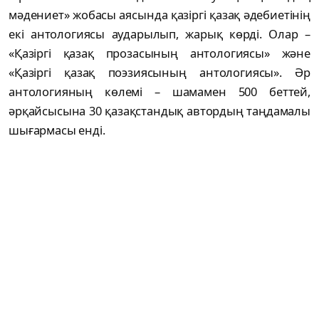
мәдениет» жобасы аясында қазіргі қазақ әдебиетінің
екі антологиясы аударылып, жарық көрді. Олар –
«Қазіргі қазақ прозасының антологиясы» және
«Қазіргі қазақ поэзиясының антологиясы». Әр
антологияның көлемі – шамамен 500 беттей,
әрқайсысына 30 қазақстандық автордың таңдамалы
шығармасы енді.