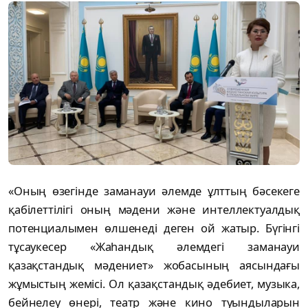
«Оның өзегінде заманауи әлемде ұлттың бәсекеге
қабілеттілігі оның мәдени және интеллектуалдық
потенциалымен өлшенеді деген ой жатыр. Бүгінгі
тұсаукесер «Жаһандық әлемдегі заманауи
қазақстандық мәдениет» жобасының аясындағы
жұмыстың жемісі. Ол қазақстандық әдебиет, музыка,
бейнелеу өнері, театр және кино туындыларын