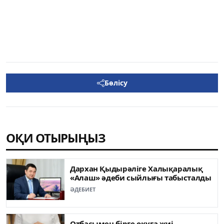
Бөлісу
ОҚИ ОТЫРЫҢЫЗ
Дархан Қыдырәліге Халықаралық
«Алаш» әдеби сыйлығы табысталды
ӘДЕБИЕТ
Отбасымен бірге оқуға жиі