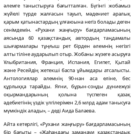
әлемге таныстыруға бағытталған. Бүгінгі жобамыз
жүйелі түрде жалғасын тауып, мәдениет аралық
қарым қатынастардың ұлғаюына негіз болады деген
сенімдемін. «Рухани жаңғыру» бағдарламасының
аясында 60 қазақстандық автордың таңдамалы
шығармалары тұңғыш рет бірден әлемнің негізгі
алты тіліне аударылып отыр. Жобаны жүзеге асыруға
Ұлыбритания, Франция, Испания, Египет, Қытай
және Ресейдің жетекші баспа ұйымдары атсалысты.
Антологиялар әлемнің 90-нан аса еліне, бес
құрлыққа тарайды. Яғни, бұрын-соңды дүниежүзі
оқырмандарының қолына түспеген қазақ
әдебиетінің үздік үлгілерімен 2,6 млрд адам танысуға
мүмкіндік алады», – деді Аида Балаева.
Айта кетерлігі, «Рухани жаңғыру» бағдарламасының
бір бағыты – «Жаһандағы заманауи қазақстандық