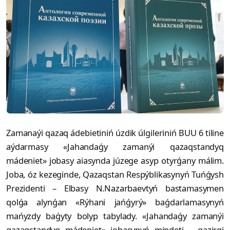
Zamanaýi qazaq ádebietiniń úzdik úlgileriniń BUU 6 tiline
aýdarmasy «Jahandaǵy zamanýi qazaqstandyq
mádeniet» jobasy aiasynda júzege asyp otyrǵany málim.
Joba, óz kezeginde, Qazaqstan Respýblikasynyń Tuńǵysh
Prezidenti – Elbasy N.Nazarbaevtyń bastamasymen
qolǵa alynǵan «Rýhani jańǵyrý» baǵdarlamasynyń
mańyzdy baǵyty bolyp tabylady. «Jahandaǵy zamanýi
qazaqstandyq mádeniet» jobasynyń mindeti – qazirgi