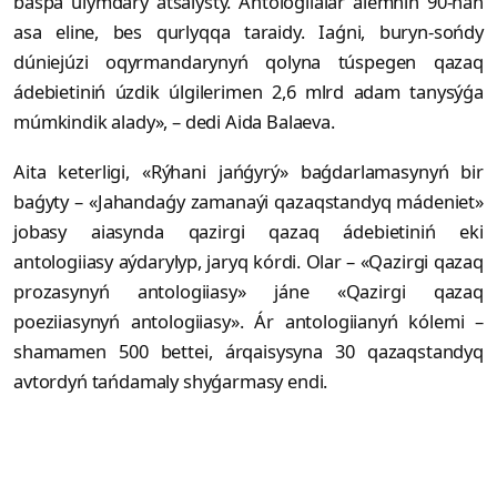
baspa uiymdary atsalysty. Antologiialar álemniń 90-nan
asa eline, bes qurlyqqa taraidy. Iaǵni, buryn-sońdy
dúniejúzi oqyrmandarynyń qolyna túspegen qazaq
ádebietiniń úzdik úlgilerimen 2,6 mlrd adam tanysýǵa
múmkindik alady», – dedi Aida Balaeva.
Aita keterligi, «Rýhani jańǵyrý» baǵdarlamasynyń bir
baǵyty – «Jahandaǵy zamanaýi qazaqstandyq mádeniet»
jobasy aiasynda qazirgi qazaq ádebietiniń eki
antologiiasy aýdarylyp, jaryq kórdi. Olar – «Qazirgi qazaq
prozasynyń antologiiasy» jáne «Qazirgi qazaq
poeziiasynyń antologiiasy». Ár antologiianyń kólemi –
shamamen 500 bettei, árqaisysyna 30 qazaqstandyq
avtordyń tańdamaly shyǵarmasy endi.