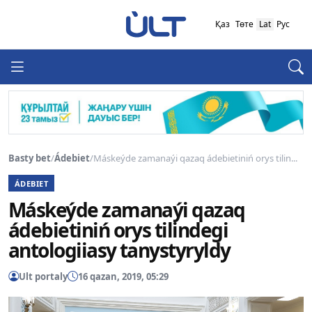
Қаз
Төте
Lat
Рус
Basty bet
/
Ádebiet
/
Máskeýde zamanaýi qazaq ádebietiniń orys tilin...
ÁDEBIET
Máskeýde zamanaýi qazaq
ádebietiniń orys tilindegi
antologiiasy tanystyryldy
Ult portaly
16 qazan, 2019, 05:29