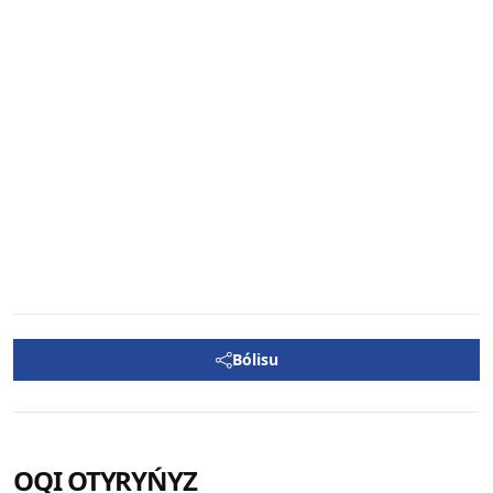
Bólisu
OQI OTYRYŃYZ