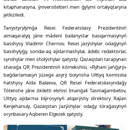
kitaphanasyna, ýniversitetteri men ǵylymi ortalyqtaryna
jetkiziledi.
Tanystyrylymǵa Resei Federatsiiasy Prezidentiniń
aimaqaralyq jáne mádeni bailanystar basqarmasynyń
basshysy Vladimir Chernov, Resei jazýshylar odaǵynyń
basshylyǵy, sondai-aq aýdarmashylar, ádebi redaktorlar,
synshylar men sholýshylar qatysty. Qazaqstan tarapynan
sharaǵa QR Prezidentiniń kómekshisi, «Rýhani jańǵyrý»
baǵdarlamasyn júzege asyrý boiynsha Ulttyq komissiia
hatshysy Aida Balaeva, QR Resei Federatsiiasyndaǵy
Tótenshe jáne ókiletti elshisi Imanǵali Tasmaǵambetov,
Ulttyq aýdarma biýrosynyń atqarýshy direktory Raýan
Kenjehanuly, Qazaqstan Jazýshylar odaǵy tóraǵasynyń
orynbasary Aqberen Elgezek qatysty.