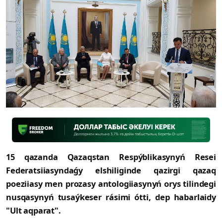
15 qazanda Qazaqstan Respýblikasynyń Resei
Federatsiiasyndaǵy elshiliginde qazirgi qazaq
poeziiasy men prozasy antologiiasynyń orys tilindegi
nusqasynyń tusaýkeser rásimi ótti, dep habarlaidy
"Ult aqparat".