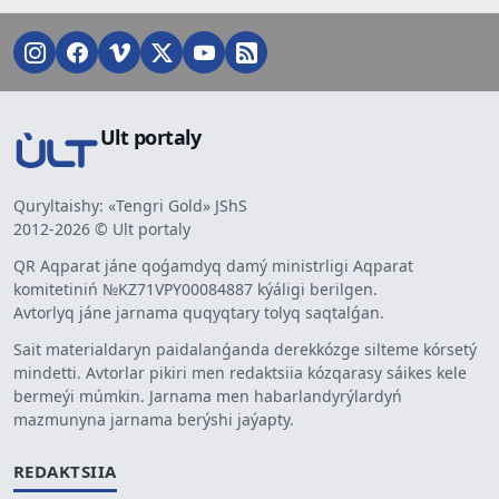
Ult portaly
Quryltaishy: «Tengri Gold» JShS
2012-2026 © Ult portaly
QR Aqparat jáne qoǵamdyq damý ministrligi Aqparat
komitetiniń №KZ71VPY00084887 kýáligi berilgen.
Avtorlyq jáne jarnama quqyqtary tolyq saqtalǵan.
Sait materialdaryn paidalanǵanda derekkózge silteme kórsetý
mindetti. Avtorlar pikiri men redaktsiia kózqarasy sáikes kele
bermeýi múmkin. Jarnama men habarlandyrýlardyń
mazmunyna jarnama berýshi jaýapty.
REDAKTSIIA