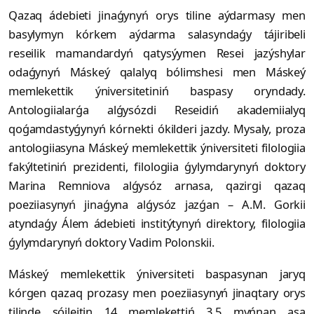
Qazaq ádebieti jinaǵynyń orys tiline aýdarmasy men
basylymyn kórkem aýdarma salasyndaǵy tájiribeli
reseilik mamandardyń qatysýymen Resei jazýshylar
odaǵynyń Máskeý qalalyq bólimshesi men Máskeý
memlekettik ýniversitetiniń baspasy oryndady.
Antologiialarǵa alǵysózdi Reseidiń akademiialyq
qoǵamdastyǵynyń kórnekti ókilderi jazdy. Mysaly, proza
antologiiasyna Máskeý memlekettik ýniversiteti filologiia
fakýltetiniń prezidenti, filologiia ǵylymdarynyń doktory
Marina Remniova alǵysóz arnasa, qazirgi qazaq
poeziiasynyń jinaǵyna alǵysóz jazǵan – A.M. Gorkii
atyndaǵy Álem ádebieti institýtynyń direktory, filologiia
ǵylymdarynyń doktory Vadim Polonskii.
Máskeý memlekettik ýniversiteti baspasynan jaryq
kórgen qazaq prozasy men poeziiasynyń jinaqtary orys
tilinde sóileitin 14 memlekettiń 3,5 myńnan asa