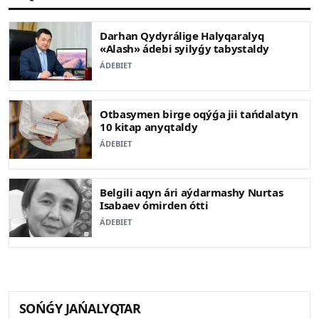
Darhan Qydyrálige Halyqaralyq
«Alash» ádebi syilyǵy tabystaldy
ÁDEBIET
Otbasymen birge oqýǵa jii tańdalatyn
10 kitap anyqtaldy
ÁDEBIET
Belgili aqyn ári aýdarmashy Nurtas
Isabaev ómirden ótti
ÁDEBIET
SOŃǴY JAŃALYQTAR