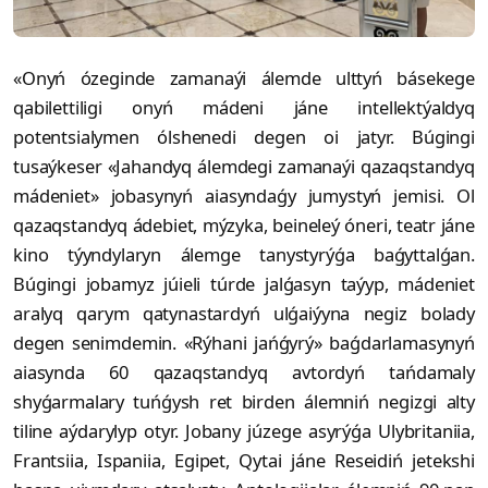
«Onyń ózeginde zamanaýi álemde ulttyń básekege
qabilettiligi onyń mádeni jáne intellektýaldyq
potentsialymen ólshenedi degen oi jatyr. Búgingi
tusaýkeser «Jahandyq álemdegi zamanaýi qazaqstandyq
mádeniet» jobasynyń aiasyndaǵy jumystyń jemisi. Ol
qazaqstandyq ádebiet, mýzyka, beineleý óneri, teatr jáne
kino týyndylaryn álemge tanystyrýǵa baǵyttalǵan.
Búgingi jobamyz júieli túrde jalǵasyn taýyp, mádeniet
aralyq qarym qatynastardyń ulǵaiýyna negiz bolady
degen senimdemin. «Rýhani jańǵyrý» baǵdarlamasynyń
aiasynda 60 qazaqstandyq avtordyń tańdamaly
shyǵarmalary tuńǵysh ret birden álemniń negizgi alty
tiline aýdarylyp otyr. Jobany júzege asyrýǵa Ulybritaniia,
Frantsiia, Ispaniia, Egipet, Qytai jáne Reseidiń jetekshi