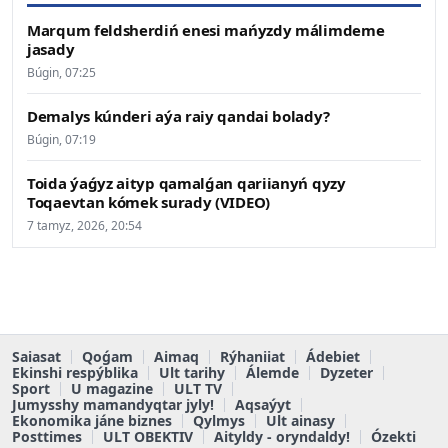
Marqum feldsherdiń enesi mańyzdy málimdeme
jasady
Búgin, 07:25
Demalys kúnderi aýa raiy qandai bolady?
Búgin, 07:19
Toida ýaǵyz aityp qamalǵan qariianyń qyzy
Toqaevtan kómek surady (VIDEO)
7 tamyz, 2026, 20:54
Saiasat
Qoǵam
Aimaq
Rýhaniiat
Ádebiet
Ekinshi respýblika
Ult tarihy
Álemde
Dyzeter
Sport
U magazine
ULT TV
Jumysshy mamandyqtar jyly!
Aqsaýyt
Ekonomika jáne biznes
Qylmys
Ult ainasy
Posttimes
ULT OBEKTIV
Aityldy - oryndaldy!
Ózekti