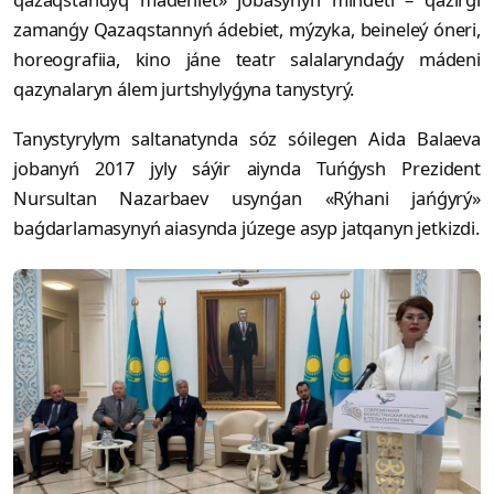
zamanǵy Qazaqstannyń ádebiet, mýzyka, beineleý óneri,
horeografiia, kino jáne teatr salalaryndaǵy mádeni
qazynalaryn álem jurtshylyǵyna tanystyrý.
Tanystyrylym saltanatynda sóz sóilegen Aida Balaeva
jobanyń 2017 jyly sáýir aiynda Tuńǵysh Prezident
Nursultan Nazarbaev usynǵan «Rýhani jańǵyrý»
baǵdarlamasynyń aiasynda júzege asyp jatqanyn jetkizdi.