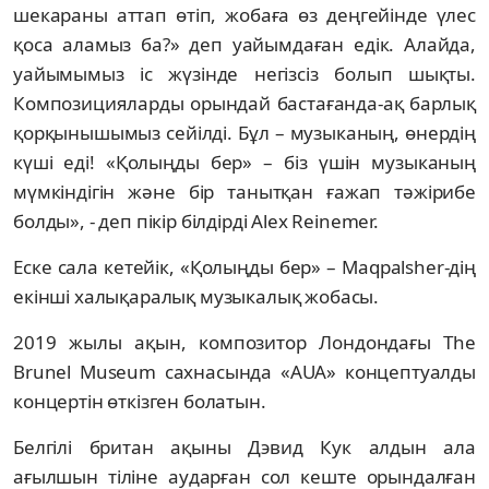
шекараны аттап өтіп, жобаға өз деңгейінде үлес
қоса аламыз ба?» деп уайымдаған едік. Алайда,
уайымымыз іс жүзінде негізсіз болып шықты.
Композицияларды орындай бастағанда-ақ барлық
қорқынышымыз сейілді. Бұл – музыканың, өнердің
күші еді! «Қолыңды бер» – біз үшін музыканың
мүмкіндігін және бір танытқан ғажап тәжірибе
болды», - деп пікір білдірді Alex Reinemer.
Еске сала кетейік, «Қолыңды бер» – Maqpalsher-дің
екінші халықаралық музыкалық жобасы.
2019 жылы ақын, композитор Лондондағы The
Brunel Museum сахнасында «AUA» концептуалды
концертін өткізген болатын.
Белгілі британ ақыны Дэвид Кук алдын ала
ағылшын тіліне аударған сол кеште орындалған