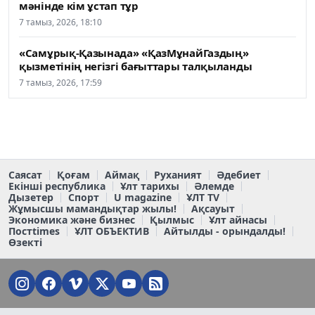
мәнінде кім ұстап тұр
7 тамыз, 2026, 18:10
«Самұрық-Қазынада» «ҚазМұнайГаздың»
қызметінің негізгі бағыттары талқыланды
7 тамыз, 2026, 17:59
Саясат
Қоғам
Аймақ
Руханият
Әдебиет
Екінші республика
Ұлт тарихы
Әлемде
Дызетер
Спорт
U magazine
ҰЛТ TV
Жұмысшы мамандықтар жылы!
Ақсауыт
Экономика және бизнес
Қылмыс
Ұлт айнасы
Постtimes
ҰЛТ ОБЪЕКТИВ
Айтылды - орындалды!
Өзекті