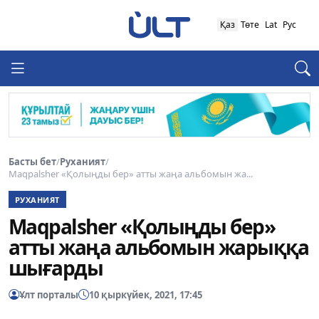
Қаз
Төте
Lat
Рус
Басты бет
/
Руханият
/
Maqpalsher «Қолыңды бер» атты жаңа альбомын жа...
РУХАНИЯТ
Maqpalsher «Қолыңды бер»
атты жаңа альбомын жарыққа
шығарды
Ұлт порталы
10 қыркүйек, 2021, 17:45