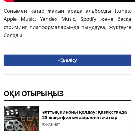
Сонымен қатар жақын арада альбомды Itunes,
Apple Music, Yandex Music, Spotify және басқа
стриминг платформаларында тыңдауға, жүктеуге
болады.
Бөлісу
ОҚИ ОТЫРЫҢЫЗ
Ұлттық киноны қолдау: Қазақстанда
23 жаңа фильм әзірленіп жатыр
РУХАНИЯТ