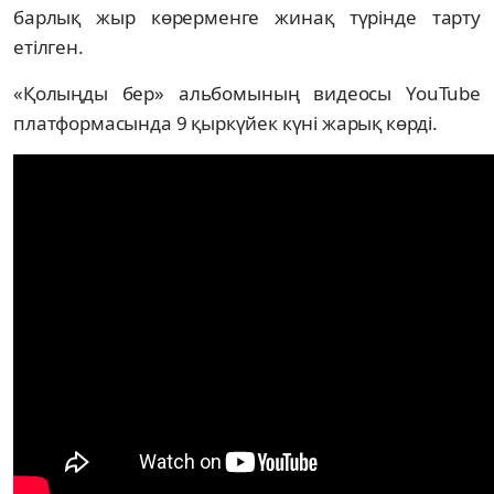
барлық жыр көрерменге жинақ түрінде тарту
етілген.
«Қолыңды бер» альбомының видеосы YouTube
платформасында 9 қыркүйек күні жарық көрді.