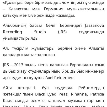
«Қолыңды бер» бір мезгілде әлемнің екі нүктесінде
– Қазақстан мен Германия музыканттарының
қатысуымен Live режимде жазылды.
Альбомның басым бөлігі Берлиндегі Jazzanova
Recording Studio (JRS) студиясында
ұйымдастырылды.
Ал, түсірілім жұмыстары Берлин және Алматы
қалаларында таспаланған.
JRS – 2013 жылы негізі қаланған Еуропадағы озық
дыбыс жазу студияларының бірі. Дыбыс инженері
әрі студияны құрушы Axel Reinemer.
Айта кетерлігі, бұл студияда Рейнемердің
жетекшілігімен Black Eyed Peas, Rihanna, Patricia
Kaas сынды әлемге танымал музыканттар мен
Universal Music, Sony Music студиялары дыбыс