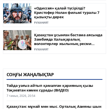
«Одиссея» қалай түсірілді?
Кристофер Нолан фильмі туралы 7
қызықты дерек
РУХАНИЯТ
Қазақстан ұсынған бастама аясында
Замбияда Халықаралық
волонтерлер жылының ресми
ашылуы өтті
РУХАНИЯТ
СОҢҒЫ ЖАҢАЛЫҚТАР
Тойда уағыз айтып қамалған қарияның қызы
Тоқаевтан көмек сұрады (ВИДЕО)
7 тамыз, 2026, 20:54
Қазақстан: мұнай мен мыс. Орталық Азияны шын