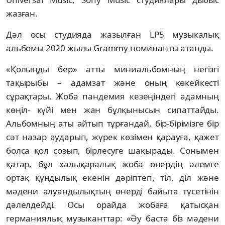
жазған.
Дәл осы студияда жазылған LP5 музыкалық
альбомы 2020 жылы Grammy номинанты атанды.
«Қолыңды бер» атты миниальбомның негізгі
тақырыбы – адамзат және оның көкейкесті
сұрақтары. Жоба пандемия кезеңіндегі адамның
көңіл- күйі мен жан бұлқынысын сипаттайды.
Альбомның аты айтып тұрғандай, бір-бірімізге бір
сәт назар аударып, жүрек көзімен қарауға, қажет
болса қол созып, бірлесуге шақырады. Сонымен
қатар, бұл халықаралық жоба өнердің әлемге
ортақ құндылық екенін дәріптеп, тіл, діл және
мәдени алуандылықтың өнерді байыта түсетінін
дәлелдейді. Осы орайда жобаға қатысқан
германиялық музыканттар: «Әу баста біз мәдени