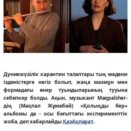
Дүниежүзілік карантин талаптары тың мәдени
ізденістерге негіз болып, жаңа мазмұн мен
формадағы өнер туындыларының тууына
себепкер болды. Ақын, музыкант Maqpalsher-
дің (Мақпал Жұмабай) «Қолыңды бер»
альбомы да - осы бағыттағы эксперименттік
жоба, деп хабарлайды
ҚазАқпарат
.