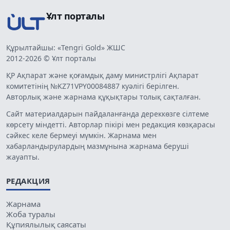
Ұлт порталы
Құрылтайшы: «Tengri Gold» ЖШС
2012-2026 © Ұлт порталы
ҚР Ақпарат және қоғамдық даму министрлігі Ақпарат
комитетінің №KZ71VPY00084887 куәлігі берілген.
Авторлық және жарнама құқықтары толық сақталған.
Сайт материалдарын пайдаланғанда дереккөзге сілтеме
көрсету міндетті. Авторлар пікірі мен редакция көзқарасы
сәйкес келе бермеуі мүмкін. Жарнама мен
хабарландырулардың мазмұнына жарнама беруші
жауапты.
РЕДАКЦИЯ
Жарнама
Жоба туралы
Құпиялылық саясаты