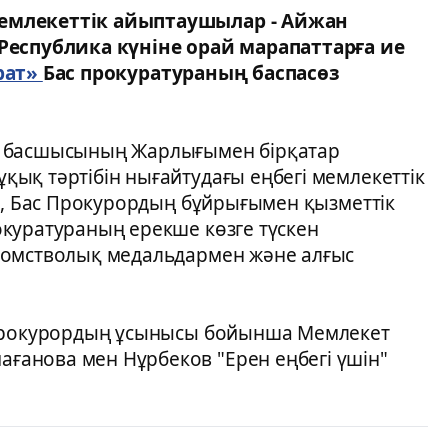
емлекеттік айыптаушылар - Айжан
Республика күніне орай марапаттарға ие
рат»
Бас прокуратураның баспасөз
т басшысының Жарлығымен бірқатар
ық тәртібін нығайтудағы еңбегі мемлекеттік
ақ, Бас Прокурордың бұйрығымен қызметтік
куратураның ерекше көзге түскен
домстволық медальдармен және алғыс
 прокурордың ұсынысы бойынша Мемлекет
анова мен Нұрбеков "Ерен еңбегі үшін"