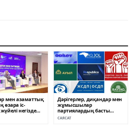
ар мен азаматтық
Дәрігерлер, диқандар мен
 өзара іс-
жұмысшылар
жүйелі негізде
партиялардың басты
леді – «Sarap»
аудиториясына айналды
САЯСАТ
ң сарапшылары