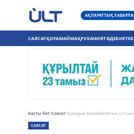
АҚПАРАТТЫҚ ХАБАРЛ
САЯСАТ
ҚОҒАМ
АЙМАҚ
РУХАНИЯТ
ӘДЕБИЕТ
ЕК
Басты бет
/
Саясат
/
Қуандық Бишімбаевтың сотына 
САЯСАТ