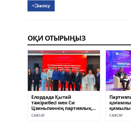
Бөлісу
ОҚИ ОТЫРЫҢЫЗ
Елордада Қытай
Партиял
тәжірибесі мен Си
қоғамның
Цзиньпиннің партиялық
қимылы 
құрылыс идеялары
артып ке
САЯСАТ
САЯСАТ
талқыланды
клубыны