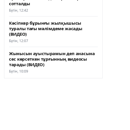
сотталды
Бүгін, 12:42
Кәсіпкер бұрынғы жылқышысы
туралы тағы мәлімдеме жасады
(ВИДЕО)
Бүгін, 12:07
Жынысын ауыстырамын деп анасына
сес көрсеткен тұрғынның видеосы
тарады (ВИДЕО)
Бүгін, 10:09