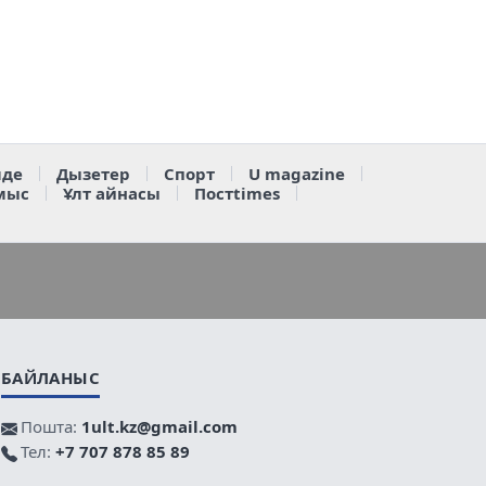
де
Дызетер
Спорт
U magazine
мыс
Ұлт айнасы
Постtimes
БАЙЛАНЫС
Пошта:
1ult.kz@gmail.com
Тел:
+7 707 878 85 89