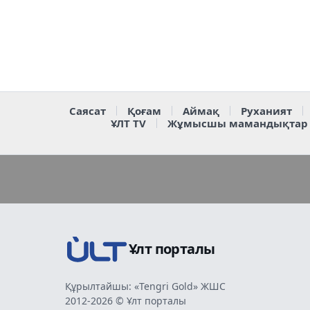
Саясат
Қоғам
Аймақ
Руханият
ҰЛТ TV
Жұмысшы мамандықтар
Ұлт порталы
Құрылтайшы: «Tengri Gold» ЖШС
2012-2026 © Ұлт порталы