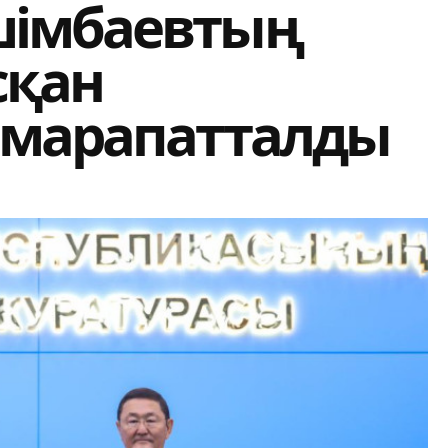
шімбаевтың
сқан
 марапатталды