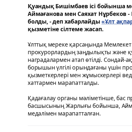
Қуандық Бишімбаев ісі бойынша м
Аймағанова мен Саяхат Нұрбеков - 
болды, - деп хабарлайды
«Ұлт ақпа
қызметіне сілтеме жасап.
Ұлттық мереке қарсаңында Мемлеке
прокурорлардың заңдылықты және құқ
наградалармен атап өтілді. Сондай-
борышын үлгілі орындағаны үшін про
қызметкерлері мен жұмыскерлері ве
хаттармен марапатталды.
Қадағалау органы мәліметінше, бас
басшысының Жарлығы бойынша, Аймағ
медалімен марапатталған.