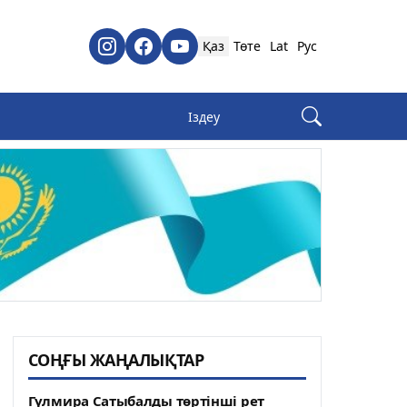
Қаз
Төте
Lat
Рус
СОҢҒЫ ЖАҢАЛЫҚТАР
Гүлмира Сатыбалды төртінші рет