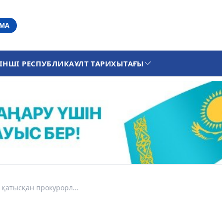
АМА
ІНШІ РЕСПУБЛИКА
ҰЛТ ТАРИХЫ
ТАҒЫ
қатысқан прокурорл...