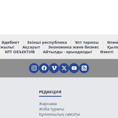
Әдебиет
Екінші республика
Ұлт тарихы
Әлем
 жылы!
Ақсауыт
Экономика және бизнес
Қыл
ҰЛТ ОБЪЕКТИВ
Айтылды - орындалды!
Өзекті
РЕДАКЦИЯ
Жарнама
Жоба туралы
Құпиялылық саясаты