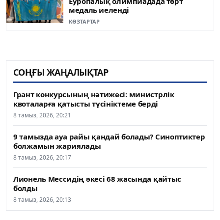
Еуропалық олимпиадада төрт
медаль иеленді
КӨЗТАРТАР
СОҢҒЫ ЖАҢАЛЫҚТАР
Грант конкурсының нәтижесі: министрлік
квоталарға қатысты түсініктеме берді
8 тамыз, 2026, 20:21
9 тамызда ауа райы қандай болады? Синоптиктер
болжамын жариялады
8 тамыз, 2026, 20:17
Лионель Мессидің әкесі 68 жасында қайтыс
болды
8 тамыз, 2026, 20:13