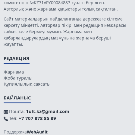
комитетінің №KZ71VPY00084887 куәлігі берілген.
Авторлық және жарнама құқықтары толық сақталған.
Сайт материалдарын пайдаланғанда дереккөзге сілтеме
көрсету міндетті. Авторлар пікірі мен редакция көзқарасы
сәйкес келе бермеуі мүмкін. Жарнама мен
хабарландырулардың мазмұнына жарнама беруші
жауапты.
РЕДАКЦИЯ
Жарнама
Жоба туралы
Құпиялылық саясаты
БАЙЛАНЫС
Пошта:
1ult.kz@gmail.com
Тел:
+7 707 878 85 89
Поддержка
WebAudit