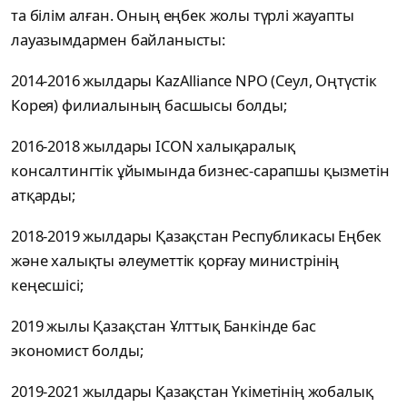
та білім алған. Оның еңбек жолы түрлі жауапты
лауазымдармен байланысты:
2014-2016 жылдары KazAlliance NPO (Сеул, Оңтүстік
Корея) филиалының басшысы болды;
2016-2018 жылдары ICON халықаралық
консалтингтік ұйымында бизнес-сарапшы қызметін
атқарды;
2018-2019 жылдары Қазақстан Республикасы Еңбек
және халықты әлеуметтік қорғау министрінің
кеңесшісі;
2019 жылы Қазақстан Ұлттық Банкінде бас
экономист болды;
2019-2021 жылдары Қазақстан Үкіметінің жобалық