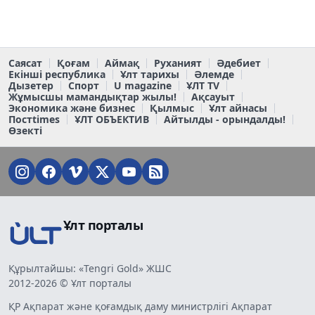
Саясат
Қоғам
Аймақ
Руханият
Әдебиет
Екінші республика
Ұлт тарихы
Әлемде
Дызетер
Спорт
U magazine
ҰЛТ TV
Жұмысшы мамандықтар жылы!
Ақсауыт
Экономика және бизнес
Қылмыс
Ұлт айнасы
Постtimes
ҰЛТ ОБЪЕКТИВ
Айтылды - орындалды!
Өзекті
Ұлт порталы
Құрылтайшы: «Tengri Gold» ЖШС
2012-2026 © Ұлт порталы
ҚР Ақпарат және қоғамдық даму министрлігі Ақпарат