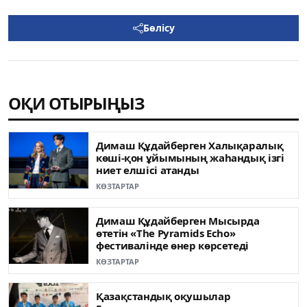
Бөлісу
ОҚИ ОТЫРЫҢЫЗ
Димаш Құдайберген Халықаралық
көші-қон ұйымының жаһандық ізгі
ниет елшісі атанды
КӨЗТАРТАР
Димаш Құдайберген Мысырда
өтетін «The Pyramids Echo»
фестивалінде өнер көрсетеді
КӨЗТАРТАР
Қазақстандық оқушылар