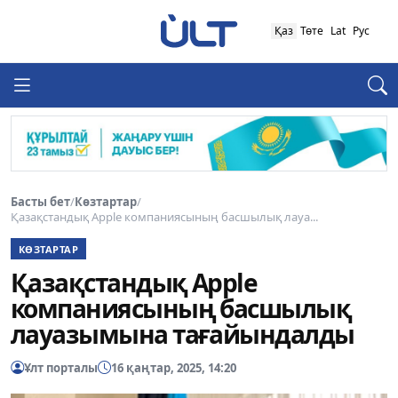
Қаз
Төте
Lat
Рус
Басты бет
/
Көзтартар
/
Қазақстандық Apple компаниясының басшылық лауа...
КӨЗТАРТАР
Қазақстандық Apple
компаниясының басшылық
лауазымына тағайындалды
Ұлт порталы
16 қаңтар, 2025, 14:20