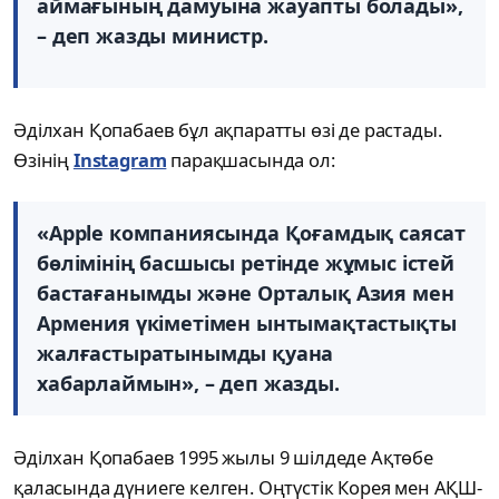
аймағының дамуына жауапты болады»,
– деп жазды министр.
Әділхан Қопабаев бұл ақпаратты өзі де растады.
Өзінің
Instagram
парақшасында ол:
«Apple компаниясында Қоғамдық саясат
бөлімінің басшысы ретінде жұмыс істей
бастағанымды және Орталық Азия мен
Армения үкіметімен ынтымақтастықты
жалғастыратынымды қуана
хабарлаймын», – деп жазды.
Әділхан Қопабаев 1995 жылы 9 шілдеде Ақтөбе
қаласында дүниеге келген. Оңтүстік Корея мен АҚШ-