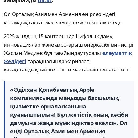
хабарлайды
Ult.kz
.
Ол Орталық Азия мен Армения өңірлеріндегі
қоғамдық саясат мәселелеріне жетекшілік етеді.
2025 жылдың 15 қаңтарында Цифрлық даму,
инновациялар және аэроғарыш өнеркәсібі министрі
Жаслан Мәдиев бұл тағайындау туралы
әлеуметтік
желідегі
парақшасында жариялап,
қазақстандықтың жетістігін мақтанышпен атап өтті.
«Әділхан Қопабаевтың Apple
компаниясында маңызды басшылық
қызметке орналасқанына
қуаныштымын! Бұл жетістік оның кәсіби
дамуына жаңа мүмкіндіктер әкелсін. Ол
енді Орталық Азия мен Армения