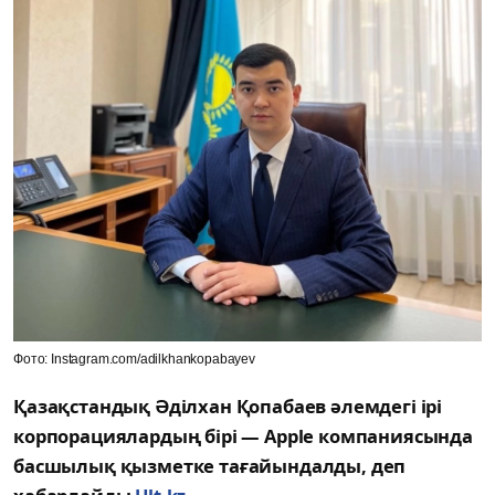
Фото: Instagram.com/adilkhankopabayev
Қазақстандық Әділхан Қопабаев әлемдегі ірі
корпорациялардың бірі — Apple компаниясында
басшылық қызметке тағайындалды, деп