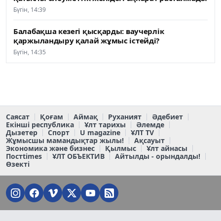
Бүгін, 14:39
Балабақша кезегі қысқарды: ваучерлік
қаржыландыру қалай жұмыс істейді?
Бүгін, 14:35
Саясат
Қоғам
Аймақ
Руханият
Әдебиет
Екінші республика
Ұлт тарихы
Әлемде
Дызетер
Спорт
U magazine
ҰЛТ TV
Жұмысшы мамандықтар жылы!
Ақсауыт
Экономика және бизнес
Қылмыс
Ұлт айнасы
Постtimes
ҰЛТ ОБЪЕКТИВ
Айтылды - орындалды!
Өзекті