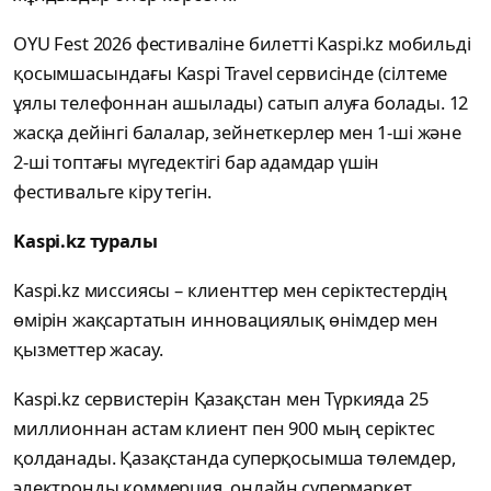
OYU Fest 2026 фестиваліне билетті Kaspi.kz мобильді
қосымшасындағы Kaspi Travel сервисінде (сілтеме
ұялы телефоннан ашылады) сатып алуға болады. 12
жасқа дейінгі балалар, зейнеткерлер мен 1-ші және
2-ші топтағы мүгедектігі бар адамдар үшін
фестивальге кіру тегін.
Kaspi.kz туралы
Kaspi.kz миссиясы – клиенттер мен серіктестердің
өмірін жақсартатын инновациялық өнімдер мен
қызметтер жасау.
Kaspi.kz сервистерін Қазақстан мен Түркияда 25
миллионнан астам клиент пен 900 мың серіктес
қолданады. Қазақстанда суперқосымша төлемдер,
электронды коммерция, онлайн супермаркет,