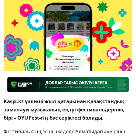
Kaspi.kz үшінші жыл қатарынан қазақстандық
заманауи музыканың ең ірі фестивальдерінің
бірі – OYU Fest-тің бас серіктесі болады.
Фестиваль 4-ші, 5-ші шілдеде Алматыдағы «Бірінші