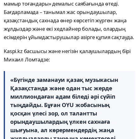
мамыр тоғандары» демалыс саябағында өтеді.
Бағдарламада – танымал жас орындаушылар,
қазақстандық сахнада өнер көрсетіп жүрген жаңа
жұлдыздар және екі хедлайнер болады, олардың
есімдерін ұйымдастырушылар әзірге құпия сақтауда.
Kaspi.kz басшысы және негізін қалаушылардың бірі
Михаил Ломтадзе:
«Бүгінде заманауи қазақ музыкасын
Қазақстанда және одан тыс жерде
миллиондаған адам біледі әрі сүйіп
тыңдайды. Бұған OYU жобасының
қосқан үлесі зор, ол талантты
орындаушылардың үлкен сахнаға
шығуына, ал көрермендердің жаңа
жұлдыздарды тануына көмектеседі.