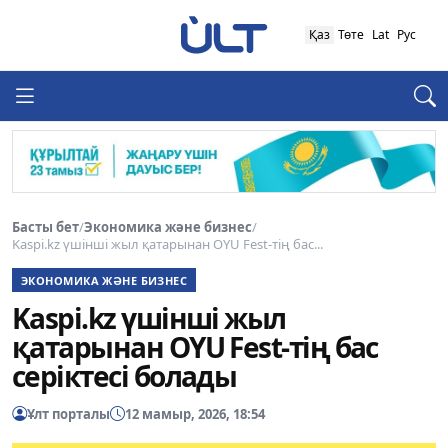
Қаз
Төте
Lat
Рус
Басты бет
/
Экономика және бизнес
/
Kaspi.kz үшінші жыл қатарынан OYU Fest-тің бас...
ЭКОНОМИКА ЖӘНЕ БИЗНЕС
Kaspi.kz үшінші жыл
қатарынан OYU Fest-тің бас
серіктесі болады
Ұлт порталы
12 мамыр, 2026, 18:54