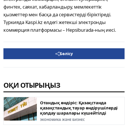
финтех, саяхат, хабарландыру, мемлекеттік
қызметтер мен басқа да сервистерді біріктіреді.
Түркияда Kaspi.kz елдегі жетекші электронды
коммерция платформасы – Hepsiburada-ның иесі.
Бөлісу
ОҚИ ОТЫРЫҢЫЗ
Отандық өндіріс: Қазақстанда
қазақстандық тауар өндірушілерді
қолдау шаралары күшейтілді
ЭКОНОМИКА ЖӘНЕ БИЗНЕС