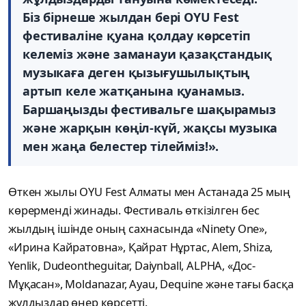
Біз бірнеше жылдан бері OYU Fest
фестиваліне қуана қолдау көрсетіп
келеміз және заманауи қазақстандық
музыкаға деген қызығушылықтың
артып келе жатқанына қуанамыз.
Баршаңызды фестивальге шақырамыз
және жарқын көңіл-күй, жақсы музыка
мен жаңа белестер тілейміз!».
Өткен жылы OYU Fest Алматы мен Астанада 25 мың
көрерменді жинады. Фестиваль өткізілген бес
жылдың ішінде оның сахнасында «Ninety One»,
«Ирина Кайратовна», Қайрат Нұртас, Alem, Shiza,
Yenlik, Dudeontheguitar, Daiynball, ALPHA, «Дос-
Мұқасан», Moldanazar, Ayau, Dequine және тағы басқа
жұлдыздар өнер көрсетті.