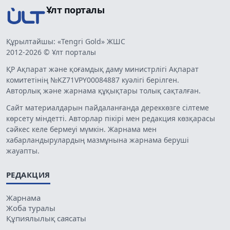
Ұлт порталы
Құрылтайшы: «Tengri Gold» ЖШС
2012-2026 © Ұлт порталы
ҚР Ақпарат және қоғамдық даму министрлігі Ақпарат
комитетінің №KZ71VPY00084887 куәлігі берілген.
Авторлық және жарнама құқықтары толық сақталған.
Сайт материалдарын пайдаланғанда дереккөзге сілтеме
көрсету міндетті. Авторлар пікірі мен редакция көзқарасы
сәйкес келе бермеуі мүмкін. Жарнама мен
хабарландырулардың мазмұнына жарнама беруші
жауапты.
РЕДАКЦИЯ
Жарнама
Жоба туралы
Құпиялылық саясаты