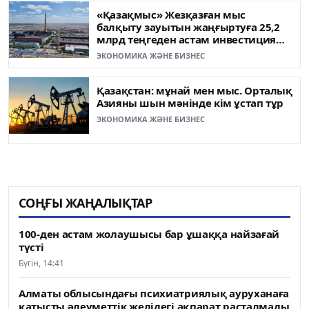
«Қазақмыс» Жезқазған мыс
балқыту зауытын жаңғыртуға 25,2
млрд теңгеден астам инвестиция
бағыттады
ЭКОНОМИКА ЖӘНЕ БИЗНЕС
Қазақстан: мұнай мен мыс. Орталық
Азияны шын мәнінде кім ұстап тұр
ЭКОНОМИКА ЖӘНЕ БИЗНЕС
СОҢҒЫ ЖАҢАЛЫҚТАР
100-ден астам жолаушысы бар ұшаққа найзағай
түсті
Бүгін, 14:41
Алматы облысындағы психиатриялық ауруханаға
қатысты әлеуметтік желідегі ақпарат расталмады