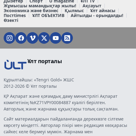
Дызетер
Спорт
U magazine
ҰЛТ TV
Жұмысшы мамандықтар жылы!
Ақсауыт
Экономика және бизнес
Қылмыс
Ұлт айнасы
Постtimes
ҰЛТ ОБЪЕКТИВ
Айтылды - орындалды!
Өзекті
Ұлт порталы
Құрылтайшы: «Tengri Gold» ЖШС
2012-2026 © Ұлт порталы
ҚР Ақпарат және қоғамдық даму министрлігі Ақпарат
комитетінің №KZ71VPY00084887 куәлігі берілген.
Авторлық және жарнама құқықтары толық сақталған.
Сайт материалдарын пайдаланғанда дереккөзге сілтеме
көрсету міндетті. Авторлар пікірі мен редакция көзқарасы
сәйкес келе бермеуі мүмкін. Жарнама мен