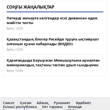
СОҢҒЫ ЖАҢАЛЫҚТАР
Пәтерді жинауға келгендер ескі диваннан адам
мәйітін тапты
Бүгін, 13:55
Қазақстандық блогер Ресейде тұруға ықтиярхат
алғанын қуана хабарлады (ВИДЕО)
Бүгін, 12:03
Қарағандыда Бауыржан Момышұлына арналған
мемориалдық тақтаны таспен ұрып сындырған
Бүгін, 12:03
Саясат
Қоғам
Аймақ
Руханият
Әдебиет
Екінші республика
Ұлт тарихы
Әлемде