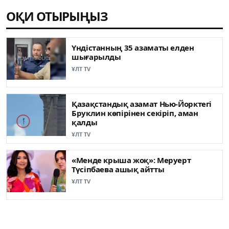
ОҚИ ОТЫРЫҢЫЗ
Үндістанның 35 азаматы елден
шығарылды
ҰЛТ TV
Қазақстандық азамат Нью-Йорктегі
Бруклин көпірінен секіріп, аман
қалды
ҰЛТ TV
«Менде крыша жоқ»: Меруерт
Түсіпбаева ашық айтты
ҰЛТ TV