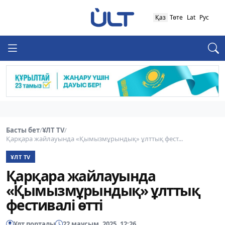
Қаз
Төте
Lat
Рус
Басты бет
/
ҰЛТ TV
/
Қарқара жайлауында «Қымызмұрындық» ұлттық фест...
ҰЛТ TV
Қарқара жайлауында
«Қымызмұрындық» ұлттық
фестивалі өтті
Ұлт порталы
22 маусым, 2025, 12:26