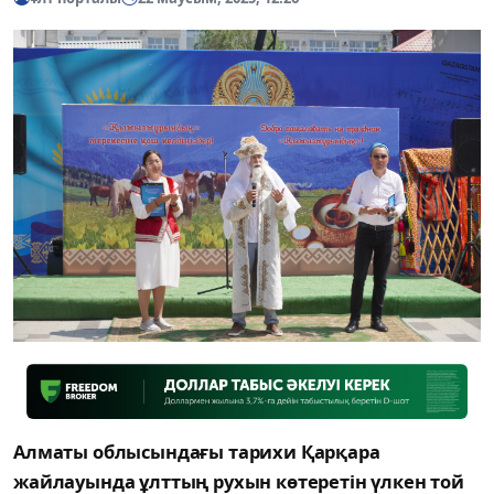
Алматы облысындағы тарихи Қарқара
жайлауында ұлттың рухын көтеретін үлкен той