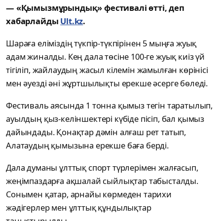
— «Қымызмұрындық» фестивалі өтті, деп
хабарлайды
Ult.kz
.
Шараға еліміздің түкпір-түкпірінен 5 мыңға жуық
адам жиналды. Кең дала төсіне 100-ге жуық киіз үй
тігіліп, жайлаудың жасыл кілемін жамылған көрінісі
мен әуезді әні жұртшылықты ерекше әсерге бөледі.
Фестиваль аясында 1 тонна қымыз тегін таратылып,
ауылдың қыз-келіншектері күбіде пісіп, бал қымыз
дайындады. Қонақтар дәмін алғаш рет татып,
Алатаудың қымызына ерекше баға берді.
Дала думаны ұлттық спорт түрлерімен жалғасып,
жеңімпаздарға ақшалай сыйлықтар табысталды.
Сонымен қатар, арнайы көрмеден тарихи
жәдігерлер мен ұлттық құндылықтар
таныстырылды.