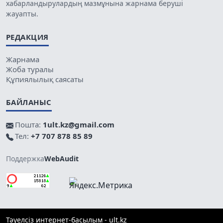
хабарландырулардың мазмұнына жарнама беруші
жауапты.
РЕДАКЦИЯ
Жарнама
Жоба туралы
Құпиялылық саясаты
БАЙЛАНЫС
Пошта:
1ult.kz@gmail.com
Тел:
+7 707 878 85 89
Поддержка
WebAudit
Тәуелсіз интернет-басылым - ult.kz