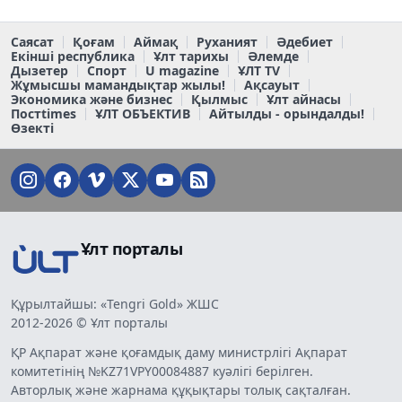
Саясат
Қоғам
Аймақ
Руханият
Әдебиет
Екінші республика
Ұлт тарихы
Әлемде
Дызетер
Спорт
U magazine
ҰЛТ TV
Жұмысшы мамандықтар жылы!
Ақсауыт
Экономика және бизнес
Қылмыс
Ұлт айнасы
Постtimes
ҰЛТ ОБЪЕКТИВ
Айтылды - орындалды!
Өзекті
Ұлт порталы
Құрылтайшы: «Tengri Gold» ЖШС
2012-2026 © Ұлт порталы
ҚР Ақпарат және қоғамдық даму министрлігі Ақпарат
комитетінің №KZ71VPY00084887 куәлігі берілген.
Авторлық және жарнама құқықтары толық сақталған.