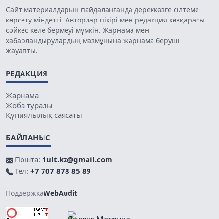
Сайт материалдарын пайдаланғанда дереккөзге сілтеме
көрсету міндетті. Авторлар пікірі мен редакция көзқарасы
сәйкес келе бермеуі мүмкін. Жарнама мен
хабарландырулардың мазмұнына жарнама беруші
жауапты.
РЕДАКЦИЯ
Жарнама
Жоба туралы
Құпиялылық саясаты
БАЙЛАНЫС
Пошта:
1ult.kz@gmail.com
Тел:
+7 707 878 85 89
Поддержка
WebAudit