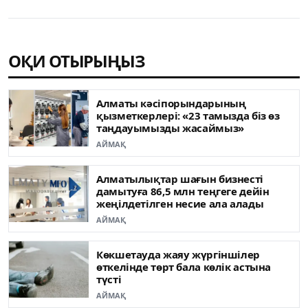
ОҚИ ОТЫРЫҢЫЗ
Алматы кәсіпорындарының
қызметкерлері: «23 тамызда біз өз
таңдауымызды жасаймыз»
АЙМАҚ
Алматылықтар шағын бизнесті
дамытуға 86,5 млн теңгеге дейін
жеңілдетілген несие ала алады
АЙМАҚ
Көкшетауда жаяу жүргіншілер
өткелінде төрт бала көлік астына
түсті
АЙМАҚ