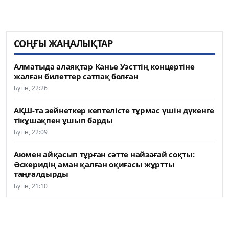
СОҢҒЫ ЖАҢАЛЫҚТАР
Алматыда алаяқтар Канье Уэсттің концертіне
жалған билеттер сатпақ болған
Бүгін, 22:26
АҚШ-та зейнеткер кептелісте тұрмас үшін дүкенге
тікұшақпен ұшып барды
Бүгін, 22:09
Аюмен айқасып тұрған сәтте найзағай соқты:
Әскеридің аман қалған оқиғасы жұртты
таңғалдырды
Бүгін, 21:10