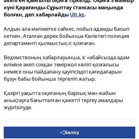
әкелген қайғылы оқиға тіркелді. Оқиға 3 мамыр
күні Қарағанды-Сұрыптау стансасы маңында
болған, деп хабарлайды
Ult.kz
.
Алдын ала мәліметке сәйкес, пойыз адамды басып
кеткен. Аталған дерек бойынша Көліктегі полиция
департаменті қылмыстық іс қозғаған.
Ведомствоның хабарлауынша, іс «абайсызда адам
өліміне әкеп соққан теміржол көлігі қозғалысы
немесе оны пайдалану қауіпсіздігі қағидаларын
бұзу» бабы бойынша тергеліп жатыр.
Қазіргі уақытта оқиғаның барлық мән-жайын
анықтауға бағытталған қажетті тергеу амалдары
жүргізілуде.
Бөлісу