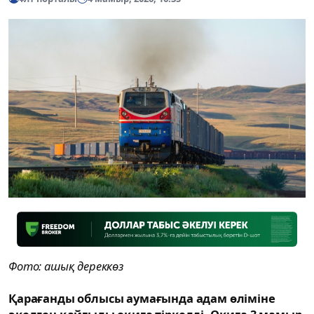
Фото: ашық дереккөз
Қарағанды облысы аумағында адам өліміне