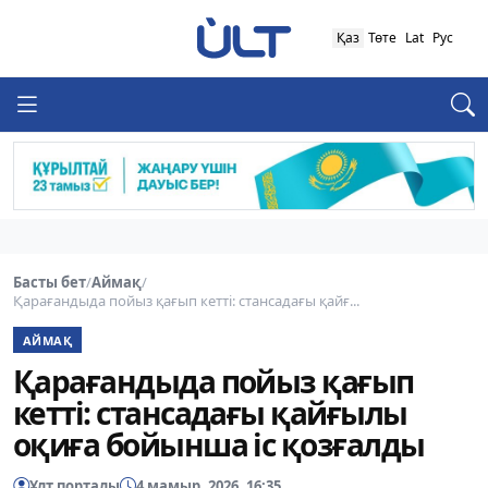
Қаз
Төте
Lat
Рус
Басты бет
/
Аймақ
/
Қарағандыда пойыз қағып кетті: стансадағы қайғ...
АЙМАҚ
Қарағандыда пойыз қағып
кетті: стансадағы қайғылы
оқиға бойынша іс қозғалды
Ұлт порталы
4 мамыр, 2026, 16:35