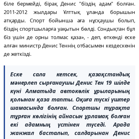
біле бермейді, бірақ Денис "біздің адам" болған.
2011-2012 жылдары Ұлттық ұланда борышын
атқарды. Спорт бойынша аға нұсқаушы болып,
біздің спортшыларға уақытын бөлді. Сондықтан бұл
біз үшін де орны толмас қаза
», - деп, өткенді еске
алған
министр Денис Теннің отбасымен кездескенін
де жеткізді.
Еске сала кетсек, қазақстандық
мәнерлеп сырғанаушы Денис Тен 19 шілде
күні Алматыда автокөлік ұрыларының
қолынан қаза тапты. Оқиға түскі үштер
шамасында болған. Спортшы тұрақта
тұрған көлігінің айнасын ұрламақ болған
екі адамның үстінен түседі. Арада
жанжал басталып, салдарынан Денис