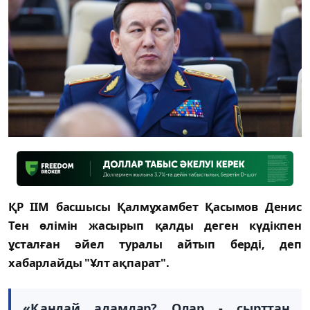
ҚР ІІМ басшысы Қалмұхамбет Қасымов Денис
Тен өлімін жасырып қалды деген күдікпен
ұсталған əйел туралы айтып берді, деп
хабарлайды "Ұлт ақпарат".
«Қандай адамдар? Олар - сырттан