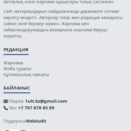
Авторлық және жарнама құқықтары толық сақталған.
Сайт материалдарын пайдаланғанда дереккөзге сілтеме
көрсету міндетті. Авторлар пікірі мен редакция көзқарасы
сәйкес келе бермеуі мүмкін. Жарнама мен
хабарландырулардың мазмұнына жарнама беруші
жауапты.
РЕДАКЦИЯ
Жарнама
Жоба туралы
Құпиялылық саясаты
БАЙЛАНЫС
Пошта:
1ult.kz@gmail.com
Тел:
+7 707 878 85 89
Поддержка
WebAudit