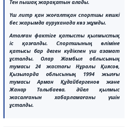
Тен пышақ жарақатын алады.
Үш литр қан жоғалтқан спортшы кешкі
бес жарымда ауруханада көз жұмды.
Аталған фактіге қатысты қылмыстық
іс қозғалды. Спортшының өліміне
қатысы бар деген күдікпен үш азамат
ұсталды. Олар Жамбыл облысының
тумасы 24 жастағы Нұралы Қиясов,
Қызылорда облысының 1994 жылғы
тумасы Арман Құдайбергенов және
Жанар Толыбаева. Әйел қылмыс
жасалғанын хабарламағаны үшін
ұсталды.