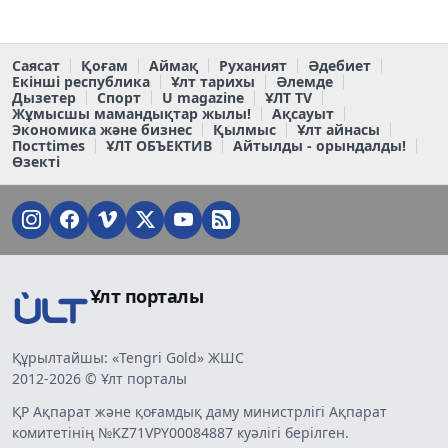
Саясат
Қоғам
Аймақ
Руханият
Әдебиет
Екінші республика
Ұлт тарихы
Әлемде
Дызетер
Спорт
U magazine
ҰЛТ TV
Жұмысшы мамандықтар жылы!
Ақсауыт
Экономика және бизнес
Қылмыс
Ұлт айнасы
Постtimes
ҰЛТ ОБЪЕКТИВ
Айтылды - орындалды!
Өзекті
Ұлт порталы
Құрылтайшы: «Tengri Gold» ЖШС
2012-2026 © Ұлт порталы
ҚР Ақпарат және қоғамдық даму министрлігі Ақпарат
комитетінің №KZ71VPY00084887 куәлігі берілген.