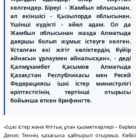
келгендер. Біреуі - Жамбыл облысынан,
ал екіншісі - Қызылорда облысынан.
Үшінші күдікті - əйел адам. Ол да
Жамбыл облысынан жазда Алматыда
даяршы болып жұмыс істеуге келген.
Ұсталған екі жігіт көліктердің бүйір
айнасын ұрлаумен айналысқан», - деді
Қалмұхамбет Қасымов Алматыда
Қазақстан Республикасы мен Ресей
Федерациясы ішкі істер министрлігі
әріптестігінің төртінші отырысы
бойынша өткен брифингте.
«
Ішкі істер және Ұлттық ұлан қызметкерлері – бәріміз
Денис Теннің қазасына қайғырып отырмыз. Көбісі