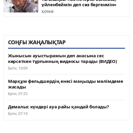
үйленбеймін деп сөз бергенмін»
ҚОҒАМ
СОҢҒЫ ЖАҢАЛЫҚТАР
Жынысын ауыстырамын деп анасына сес
көрсеткен тұрғынның видеосы тарады (ВИДЕО)
Бүгін, 10:09
Марқұм фельдшердің енесі маңызды мәлімдеме
жасады
Бүгін, 07:25
Демалыс күндері ауа райы қандай болады?
Бүгін, 07:19