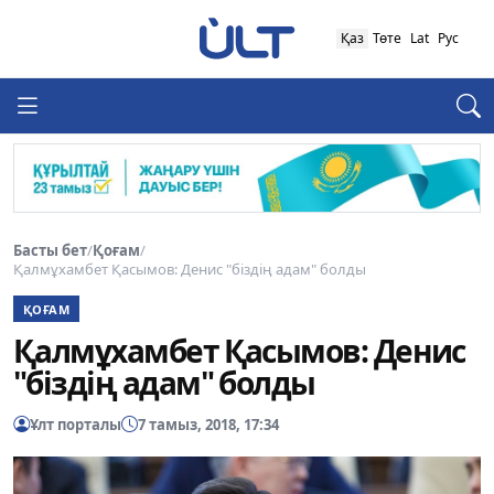
Қаз
Төте
Lat
Рус
Басты бет
/
Қоғам
/
Қалмұхамбет Қасымов: Денис "біздің адам" болды
ҚОҒАМ
Қалмұхамбет Қасымов: Денис
"біздің адам" болды
Ұлт порталы
7 тамыз, 2018, 17:34