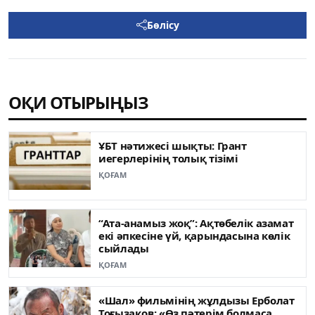
Бөлісу
ОҚИ ОТЫРЫҢЫЗ
ҰБТ нәтижесі шықты: Грант
иегерлерінің толық тізімі
ҚОҒАМ
“Ата-анамыз жоқ”: Ақтөбелік азамат
екі әпкесіне үй, қарындасына көлік
сыйлады
ҚОҒАМ
«Шал» фильмінің жұлдызы Ерболат
Тоғызақов: «Өз пәтерім болмаса,